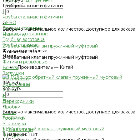
Трубы ПНД и фитинги
1 467 руб.
Трубы стальные и фитинги
Назад
-
Трубы стальные и фитинги
+
GEBO
×
Отводы стальные
Выбрано максимальное количество, доступное для заказа
Переходы стальные
В корзину
Трубная заготовка
Добавлено
Трубы стальные
2" обратный клапан пружинный муфтовый
Фитинги резьбовые
В наличии: 1 шт.
Назад
2" обратный клапан пружинный муфтовый
Фитинги резьбовые
•
Производитель — Китай
Бочата
Заглушки
Контргайки
945 руб.
Крестовины
945 руб.
Муфты
-
Нипеля
+
Переходники
×
Пробки
Выбрано максимальное количество, доступное для заказа
Сгоны
В корзину
Тройники
Добавлено
Угольники
1 1/2" обратный клапан пружинный муфтовый
Удлиннители
В наличии: 1 шт.
Футорки
1 1/2" обратный клапан пружинный муфтовый