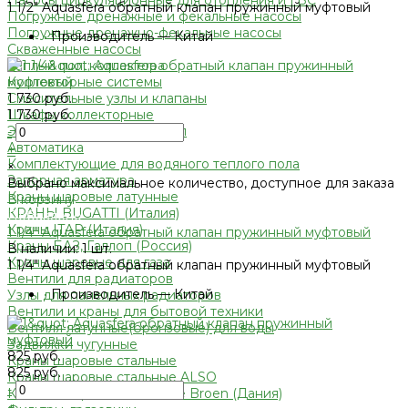
Насосы циркуляционные для отопления и ГВС
1 1/2" Aquasfera обратный клапан пружинный муфтовый
Погружные дренажные и фекальные насосы
Погружные дренажно-фекальные насосы
•
Производитель — Китай
Скваженные насосы
Теплый пол, коллектора
Коллекторные системы
1 730 руб.
Смесительные узлы и клапаны
1 730 руб.
Шкафы коллекторные
Электрический теплый пол
-
Автоматика
+
Комплектующие для водяного теплого пола
×
Запорная арматура
Выбрано максимальное количество, доступное для заказа
Краны шаровые латунные
В корзину
КРАНЫ BUGATTI (Италия)
Добавлено
Краны ITAP (Италия)
1 1/4" Aquasfera обратный клапан пружинный муфтовый
Краны БАЗ, Галлоп (Россия)
В наличии: 1 шт.
Краны шаровые для газа
1 1/4" Aquasfera обратный клапан пружинный муфтовый
Вентили для радиаторов
•
Производитель — Китай
Узлы для панельных радиаторов
Вентили и краны для бытовой техники
Вентиля латунные(бронзовые) для воды
Задвижки чугунные
825 руб.
Краны шаровые стальные
825 руб.
Краны шаровые стальные ALSO
-
КРАНЫ шаровые стальные Broen (Дания)
+