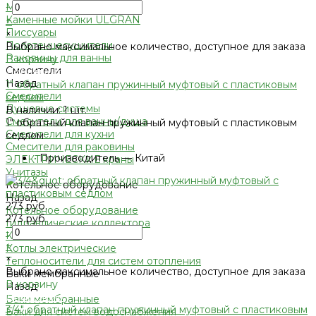
-
Мойки для кухни
Каменные мойки ULGRAN
+
Писсуары
×
Полотенцесушители
Выбрано максимальное количество, доступное для заказа
Раковины для ванны
В корзину
Смесители
Добавлено
Назад
1" обратный клапан пружинный муфтовый с пластиковым
Смесители
седлом
Душевые системы
В наличии: 1 шт.
Смесители для ванны/душа
1" обратный клапан пружинный муфтовый с пластиковым
Смесители для кухни
седлом
Смесители для раковины
•
Производитель — Китай
ЭЛЕКТРИЧЕСКИЕ краны
Унитазы
Котельное оборудование
Назад
273 руб.
Котельное оборудование
273 руб.
Гидравлические коллектора
-
Котлы газовые
+
Котлы электрические
×
Теплоносители для систем отопления
Выбрано максимальное количество, доступное для заказа
Баки мембранные
В корзину
Назад
Добавлено
Баки мембранные
3/4" обратный клапан пружинный муфтовый с пластиковым
Баки для систем водоснабжения