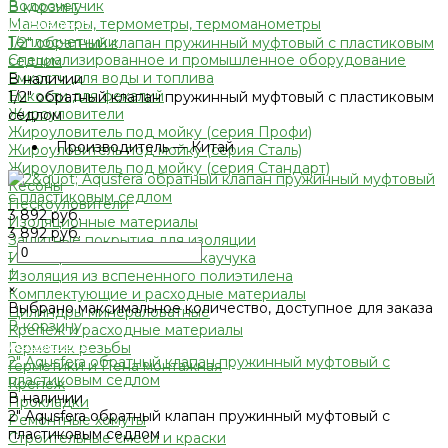
Водосчетчик
В корзину
Манометры, термометры, термоманометры
Добавлено
Теплосчетчики
1/2" обратный клапан пружинный муфтовый с пластиковым
Специализированное и промышленное оборудование
седлом
Емкости для воды и топлива
В наличии
Емкости для фекалий
1/2" обратный клапан пружинный муфтовый с пластиковым
Жироуловители
седлом
Жироуловитель под мойку (серия Профи)
•
Производитель — Китай
Жироуловитель под мойку (серия Сталь)
Жироуловитель под мойку (серия Стандарт)
Кесоны
Пескоуловители
3 892 руб.
Изоляционные материалы
3 892 руб.
Защитные покрытия для изоляции
-
Изоляция из вспененного каучука
+
Изоляция из вспененного полиэтилена
×
Комплектующие и расходные материалы
Выбрано максимальное количество, доступное для заказа
Цилиндры минераловатные
В корзину
Крепеж и расходные материалы
Добавлено
Герметик резьбы
2" Aqusfera обратный клапан пружинный муфтовый с
Герметики и Пена монтажная
пластиковым седлом
Крепеж
В наличии
Прокладки
2" Aqusfera обратный клапан пружинный муфтовый с
Ремонтные хомуты
пластиковым седлом
Строительные смеси и краски