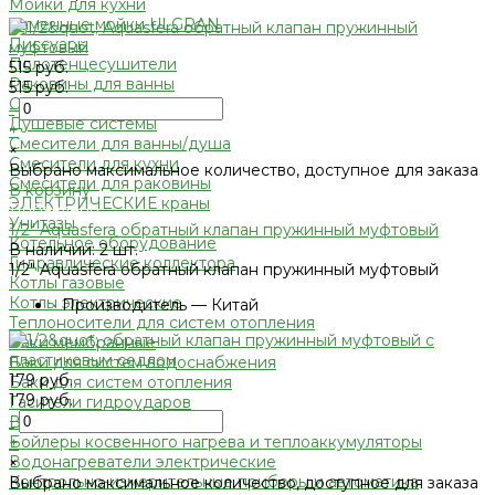
Мойки для кухни
Каменные мойки ULGRAN
Писсуары
Полотенцесушители
515 руб.
Раковины для ванны
515 руб.
Смесители
-
Душевые системы
+
Смесители для ванны/душа
×
Смесители для кухни
Выбрано максимальное количество, доступное для заказа
Смесители для раковины
В корзину
ЭЛЕКТРИЧЕСКИЕ краны
Добавлено
Унитазы
1/2" Aquasfera обратный клапан пружинный муфтовый
Котельное оборудование
В наличии: 2 шт.
Гидравлические коллектора
1/2" Aquasfera обратный клапан пружинный муфтовый
Котлы газовые
Котлы электрические
•
Производитель — Китай
Теплоносители для систем отопления
Баки мембранные
Баки для систем водоснабжения
179 руб.
Баки для систем отопления
179 руб.
Гасители гидроударов
-
Водонагреватели
Бойлеры косвенного нагрева и теплоаккумуляторы
+
Водонагреватели электрические
×
Контрольно-измерительные приборы и автоматика
Выбрано максимальное количество, доступное для заказа