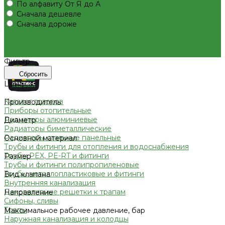
По алфавиту
От Я до А
Условия оплаты
Сначала дешевле
Условия доставки
Сначала дороже
Вопрос - ответ
Бренды
Партнерство
Контакты
Фильтр
Сбросить
Цена
Каталог товаров
Производитель
Приборы отопительные
Радиаторы алюминиевые
Диаметр
Радиаторы биметаллические
Радиаторы стальные панельные
Основной материал
Трубы и фитинги для отопления и водоснабжения
Трубы PEX, PE-RT и фитинги
Размер
Трубы и фитинги полипропиленовые
Трубы металлопластиковые и фитинги
Вид клапана
Внутренняя канализация
Декоративные решетки к трапам
Направление
Сифоны, сливы
Трапы
Максимальное рабочее давление, бар
Наружная канализация и колодцы