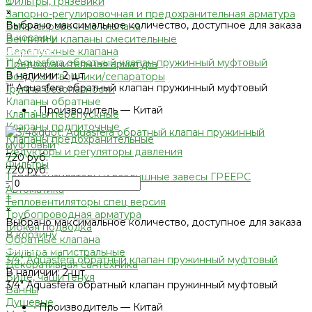
Фильтры, грязевики
×
Запорно-регулировочная и предохранительная арматура
Выбрано максимальное количество, доступное для заказа
Балансировочные клапана
В корзину
Вентили и клапаны смесительные
Добавлено
Перепускные клапана
1" Aquasfera обратный клапан пружинный муфтовый
Предохранительная арматура
В наличии: 2 шт.
Воздухоотводчики/сепараторы
1" Aquasfera обратный клапан пружинный муфтовый
Группы безопасности
Клапаны обратные
•
Производитель — Китай
Клапаны перепускные
Клапаны подпиточные
Клапаны предохранительные
Редукторы и регуляторы давления
720 руб.
Фильтры
720 руб.
Тепловентиляторы и воздушные завесы ГРЕЕРС
-
Автоматика
+
Тепловентиляторы спец версия
×
Трубопроводная арматура
Выбрано максимальное количество, доступное для заказа
Гибкая подводка
В корзину
Обратные клапана
Добавлено
Фильтра магистральные
3/4" Aquasfera обратный клапан пружинный муфтовый
Декоративная сантехника
В наличии: 2 шт.
Биде, чаши Генуя
3/4" Aquasfera обратный клапан пружинный муфтовый
Ванны
Душевые
•
Производитель — Китай