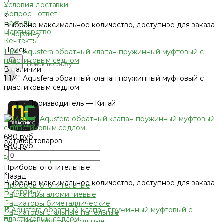
Условия доставки
+
Вопрос - ответ
×
Бренды
Выбрано максимальное количество, доступное для заказа
Партнерство
В корзину
Контакты
Добавлено
Поиск
1 1/4" Aqusfera обратный клапан пружинный муфтовый с
пластиковым седлом
В наличии
1 1/4" Aqusfera обратный клапан пружинный муфтовый с
пластиковым седлом
•
Производитель — Китай
680 руб.
Каталог товаров
680 руб.
Назад
-
Каталог товаров
+
Приборы отопительные
×
Назад
Выбрано максимальное количество, доступное для заказа
Приборы отопительные
В корзину
Радиаторы алюминиевые
Добавлено
Радиаторы биметаллические
1" Aqusfera обратный клапан пружинный муфтовый с
Радиаторы стальные панельные
пластиковым седлом
Тепловентиляторы водяные