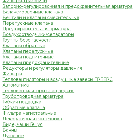
Фильтры, грязевики
Запорно-регулировочная и предохранительная арматура
Балансировочные клапана
Вентили и клапаны смесительные
Перепускные клапана
Предохранительная арматура
Воздухоотводчики/сепараторы
Группы безопасности
Клапаны обратные
Клапаны перепускные
Клапаны подпиточные
Клапаны предохранительные
Редукторы и регуляторы давления
Фильтры
Тепловентиляторы и воздушные завесы ГРЕЕРС
Автоматика
Тепловентиляторы спец версия
Трубопроводная арматура
Гибкая подводка
Обратные клапана
Фильтра магистральные
Декоративная сантехника
Биде, чаши Генуя
Ванны
Душевые