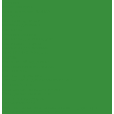
Душевые
Мойки для кухни
Каменные мойки ULGRAN
Писсуары
Полотенцесушители
Раковины для ванны
Смесители
Душевые системы
Смесители для ванны/душа
Смесители для кухни
Смесители для раковины
ЭЛЕКТРИЧЕСКИЕ краны
Унитазы
Котельное оборудование
Гидравлические коллектора
Котлы газовые
Котлы электрические
Теплоносители для систем отопления
Баки мембранные
Баки для систем водоснабжения
Баки для систем отопления
Гасители гидроударов
Водонагреватели
Бойлеры косвенного нагрева и теплоаккумуляторы
Водонагреватели электрические