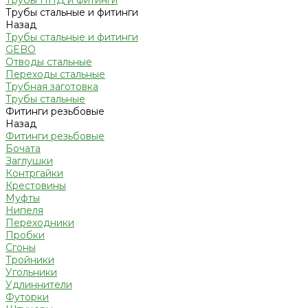
Трубы ПНД и фитинги
Трубы стальные и фитинги
Назад
Трубы стальные и фитинги
GEBO
Отводы стальные
Переходы стальные
Трубная заготовка
Трубы стальные
Фитинги резьбовые
Назад
Фитинги резьбовые
Бочата
Заглушки
Контргайки
Крестовины
Муфты
Нипеля
Переходники
Пробки
Сгоны
Тройники
Угольники
Удлиннители
Футорки