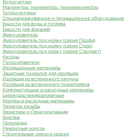
Водосчетчик
Манометры, термометры, термоманометры
Теплосчетчики
Специализированное и промышленное оборудование
Емкости для воды и топлива
Емкости для фекалий
Жироуловители
Жироуловитель под мойку (серия Профи)
Жироуловитель под мойку (серия Сталь)
Жироуловитель под мойку (серия Стандарт)
Кесоны
Пескоуловители
Изоляционные материалы
Защитные покрытия для изоляции
Изоляция из вспененного каучука
Изоляция из вспененного полиэтилена
Комплектующие и расходные материалы
Цилиндры минераловатные
Крепеж и расходные материалы
Герметик резьбы
Герметики и Пена монтажная
Крепеж
Прокладки
Ремонтные хомуты
Строительные смеси и краски