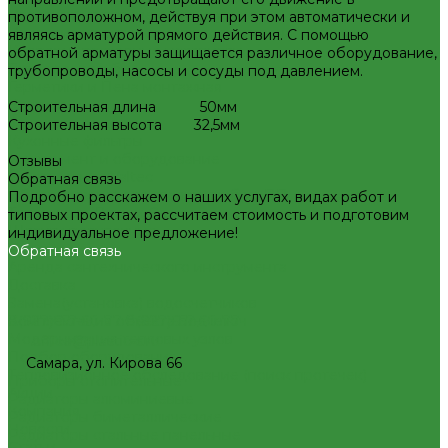
Изоляция из вспененного каучука
противоположном, действуя при этом автоматически и
Изоляция из вспененного полиэтилена
являясь арматурой прямого действия. С помощью
Крепеж и расходные материалы
обратной арматуры защищается различное оборудование,
Герметик резьбы
трубопроводы, насосы и сосуды под давлением.
Герметики и Пена монтажная
Крепеж
Строительная длина 50мм
Фильтра для воды
Строительная высота 32,5мм
Кухонные фильтры
Инструмент и оборудование
Отзывы
Инструменты Valtec
Обратная связь
Оборудование для сварки труб из ПП
Подробно расскажем о наших услугах, видах работ и
Товары для Дачи и Сада
типовых проектах, рассчитаем стоимость и подготовим
Шланги поливочные
индивидуальное предложение!
Услуги
Обратная связь
Аренда сантехнического инструмента
Доставка
Замена(установка) водосчетчиков
8(927)657-60-77
8(927)657-60-77
Комплектация объекта под ключ
Модернизация тепловых узлов
office@plastic-s.ru
Подбор оборудования
Самара, ул. Кирова 66
Тепловизионное обследование (поиск протечек)
Приборы отопительные
Акции
Радиаторы алюминиевые
Компания
Радиаторы биметаллические
Новости
Радиаторы стальные панельные
Статьи