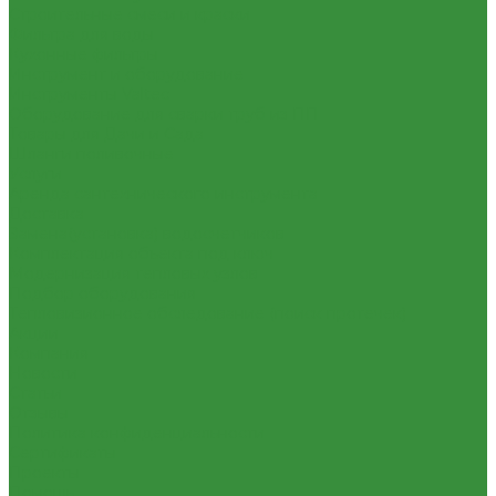
Строительные смеси и краски
Фильтра для воды
Кухонные фильтры
Инструмент и оборудование
Инструменты Valtec
Оборудование для сварки труб из ПП
Товары для Дачи и Сада
Шланги поливочные
Услуги
Аренда сантехнического инструмента
Доставка
Замена(установка) водосчетчиков
Комплектация объекта под ключ
Модернизация тепловых узлов
Подбор оборудования
Тепловизионное обследование (поиск протечек)
Акции
Компания
Новости
Статьи
Отзывы
Политика конфиденциальности
Сертификаты
Проекты
Помощь