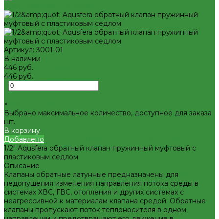
Декоративная сантехника
Биде, чаши Генуя
Ванны
Душевые
Котельное оборудование
Артикул:
3001-01
Гидравлические коллектора
В наличии
Котлы газовые
446 руб.
Котлы электрические
446 руб.
Баки мембранные
-
Баки для систем водоснабжения
Баки для систем отопления
+
Гасители гидроударов
×
Водонагреватели
Выбрано максимальное количество, доступное для заказа
Бойлеры косвенного нагрева и теплоаккумуляторы
шт.
Водонагреватели электрические
В корзину
Контрольно-измерительные приборы и автоматика
Добавлено
Водосчетчик
1/2" Aqusfera обратный клапан пружинный муфтовый с
Манометры, термометры, термоманометры
пластиковым седлом
Теплосчетчики
Описание
Специализированное и промышленное оборудование
Клапаны обратные латунные предназначены для
Емкости для воды и топлива
недопущения изменения направления потока среды в
Емкости для фекалий
системах ХВС, ГВС, отопления и других системах с
Жироуловители
неагрессивной к материалам клапана средой. Обратные
Изоляционные материалы
клапаны пропускают поток теплоносителя в одном
Защитные покрытия для изоляции
направлении и предотвращают его движение в