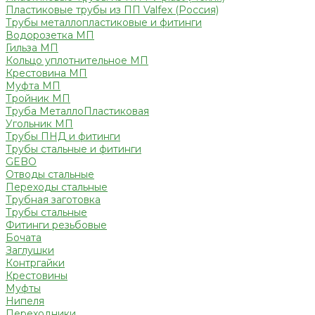
Пластиковые трубы из ПП Valfex (Россия)
Трубы металлопластиковые и фитинги
Водорозетка МП
Гильза МП
Кольцо уплотнительное МП
Крестовина МП
Муфта МП
Тройник МП
Труба МеталлоПластиковая
Угольник МП
Трубы ПНД и фитинги
Трубы стальные и фитинги
GEBO
Отводы стальные
Переходы стальные
Трубная заготовка
Трубы стальные
Фитинги резьбовые
Бочата
Заглушки
Контргайки
Крестовины
Муфты
Нипеля
Переходники