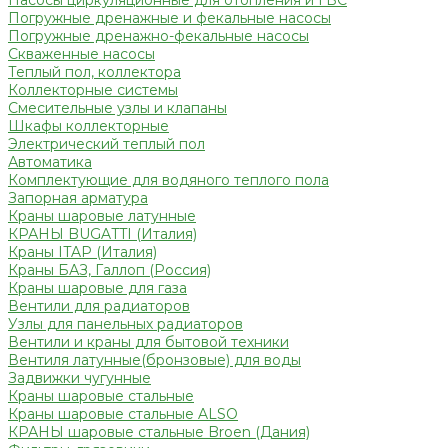
Насосы циркуляционные для отопления и ГВС
Погружные дренажные и фекальные насосы
Погружные дренажно-фекальные насосы
Скваженные насосы
Теплый пол, коллектора
Коллекторные системы
Смесительные узлы и клапаны
Шкафы коллекторные
Электрический теплый пол
Автоматика
Комплектующие для водяного теплого пола
Запорная арматура
Краны шаровые латунные
КРАНЫ BUGATTI (Италия)
Краны ITAP (Италия)
Краны БАЗ, Галлоп (Россия)
Краны шаровые для газа
Вентили для радиаторов
Узлы для панельных радиаторов
Вентили и краны для бытовой техники
Вентиля латунные(бронзовые) для воды
Задвижки чугунные
Краны шаровые стальные
Краны шаровые стальные ALSO
КРАНЫ шаровые стальные Broen (Дания)