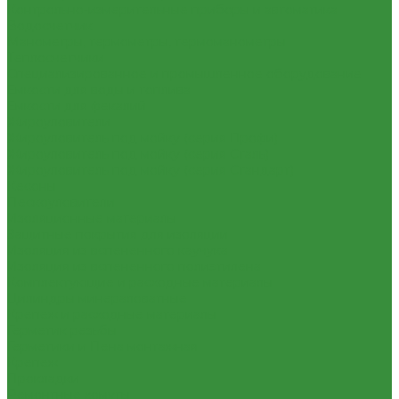
Контрольно-измерительные приборы и автоматика
Водосчетчик
Манометры, термометры, термоманометры
Теплосчетчики
Специализированное и промышленное оборудование
Емкости для воды и топлива
Емкости для фекалий
Жироуловители
Жироуловитель под мойку (серия Профи)
Жироуловитель под мойку (серия Сталь)
Жироуловитель под мойку (серия Стандарт)
Кесоны
Пескоуловители
Изоляционные материалы
Защитные покрытия для изоляции
Изоляция из вспененного каучука
Изоляция из вспененного полиэтилена
Комплектующие и расходные материалы
Цилиндры минераловатные
Крепеж и расходные материалы
Герметик резьбы
Герметики и Пена монтажная
Крепеж
Прокладки
Ремонтные хомуты