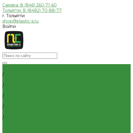
Самара: 8 (846) 260-71-60
Тольятти: 8 (8482) 70-88-77
г. Тольятти
shop@plastic-s.ru
Войти
Каталог товаров
Главная
Приборы отопительные
/
Радиаторы алюминиевые
Каталог товаров
Радиаторы биметаллические
/
Радиаторы стальные панельные
Запорно-регулировочная и предохранительная арматура
Трубы и фитинги для отопления и водоснабжения
/
Трубы PEX, PE-RT и фитинги
Предохранительная арматура
Трубы и фитинги полипропиленовые
/
Трубы металлопластиковые и фитинги
Клапаны обратные
Внутренняя канализация
/
Декоративные решетки к трапам
1/2" Aqusfera обратный клапан пружинный муфтовый с
Сифоны, сливы
пластиковым седлом
Трапы