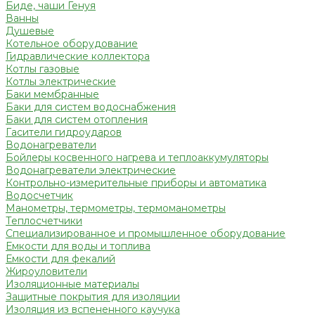
Биде, чаши Генуя
Ванны
Душевые
Котельное оборудование
Гидравлические коллектора
Котлы газовые
Котлы электрические
Баки мембранные
Баки для систем водоснабжения
Баки для систем отопления
Гасители гидроударов
Водонагреватели
Бойлеры косвенного нагрева и теплоаккумуляторы
Водонагреватели электрические
Контрольно-измерительные приборы и автоматика
Водосчетчик
Манометры, термометры, термоманометры
Теплосчетчики
Специализированное и промышленное оборудование
Емкости для воды и топлива
Емкости для фекалий
Жироуловители
Изоляционные материалы
Защитные покрытия для изоляции
Изоляция из вспененного каучука