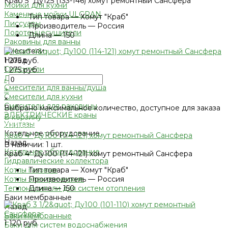
Краб 5" Ду125 (133-146) хомут ремонтный Сансфера
Мойки для кухни
Каменные мойки ULGRAN
•
Тип товара — Хомут "Краб"
Писсуары
•
Производитель — Россия
Полотенцесушители
•
Длина — 150
Раковины для ванны
Смесители
Назад
1 275 руб.
Смесители
1 275 руб.
Душевые системы
-
Смесители для ванны/душа
+
Смесители для кухни
×
Смесители для раковины
Выбрано максимальное количество, доступное для заказа
ЭЛЕКТРИЧЕСКИЕ краны
В корзину
Унитазы
Добавлено
Котельное оборудование
Краб 4" Ду100 (114-121) хомут ремонтный Сансфера
Назад
В наличии: 1 шт.
Котельное оборудование
Краб 4" Ду100 (114-121) хомут ремонтный Сансфера
Гидравлические коллектора
•
Тип товара — Хомут "Краб"
Котлы газовые
•
Производитель — Россия
Котлы электрические
•
Длина — 150
Теплоносители для систем отопления
Баки мембранные
Назад
Баки мембранные
1 120 руб.
Баки для систем водоснабжения