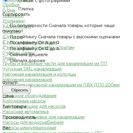
Список с фотографиями
Пробки
Плитка
Сгоны
Сортировать
Тройники
Угольники
По популярности
Сначала товары, которые чаще
Удлиннители
покупают
Футорки
По рейтингу
Сначала товары с высокими оценками
Штуцеры
Внутренняя канализация
По алфавиту
От А до Я
Декоративные решетки к трапам
По алфавиту
От Я до А
Сифоны, сливы
Сначала дешевле
Трапы
Сначала дороже
Трубы и фасонные части для канализации из ПП
Чугунная SML-канализация
Наружная канализация и колодцы
Наружная канализация
Фильтр
Трубы для наружной канализации из ПВХ Д110-200мм
(гладкие)
Сбросить
Насосное оборудование
Цена
Колодезные насосы
Комплектующие для насосов
Тип товара
Насосная автоматика
Насосные установки для канализации
Производитель
Насосы для водоснабжения
Насосы циркуляционные
Вес