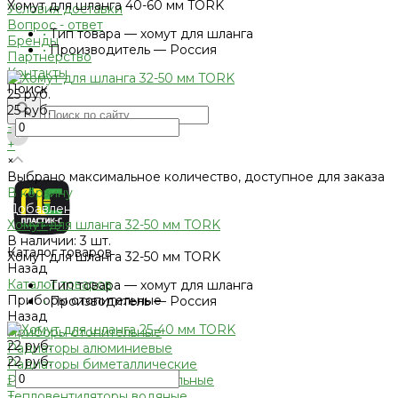
Хомут для шланга 40-60 мм TORK
Условия доставки
Вопрос - ответ
•
Тип товара — хомут для шланга
Бренды
•
Производитель — Россия
Партнерство
Контакты
Поиск
25 руб.
25 руб.
-
+
×
Выбрано максимальное количество, доступное для заказа
В корзину
Добавлено
Хомут для шланга 32-50 мм TORK
В наличии: 3 шт.
Каталог товаров
Хомут для шланга 32-50 мм TORK
Назад
Каталог товаров
•
Тип товара — хомут для шланга
Приборы отопительные
•
Производитель — Россия
Назад
Приборы отопительные
22 руб.
Радиаторы алюминиевые
22 руб.
Радиаторы биметаллические
-
Радиаторы стальные панельные
+
Тепловентиляторы водяные