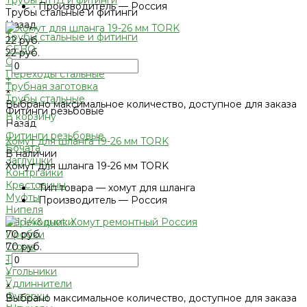
Трубы ПНД и фитинги
•
Производитель — Россия
Трубы стальные и фитинги
Назад
Трубы стальные и фитинги
22 руб.
GEBO
22 руб.
Отводы стальные
-
Переходы стальные
+
Трубная заготовка
×
Трубы стальные
Выбрано максимальное количество, доступное для заказа
Фитинги резьбовые
В корзину
Назад
Добавлено
Фитинги резьбовые
Хомут для шланга 19-26 мм TORK
Бочата
В наличии
Заглушки
Хомут для шланга 19-26 мм TORK
Контргайки
Крестовины
•
Тип товара — хомут для шланга
Муфты
•
Производитель — Россия
Нипеля
Переходники
70 руб.
Пробки
70 руб.
Сгоны
Тройники
-
Угольники
+
Удлиннители
×
Футорки
Выбрано максимальное количество, доступное для заказа