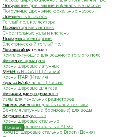
Насосы циркуляционные для отопления и ГВС
Погружные дренажные и фекальные насосы
Объем
Погружные дренажно-фекальные насосы
Скваженные насосы
Цвет
Теплый пол, коллектора
Коллекторные системы
Длина
Смесительные узлы и клапаны
Шкафы коллекторные
Диаметр
Электрический теплый пол
Автоматика
Основной материал
Комплектующие для водяного теплого пола
Запорная арматура
Размер
Краны шаровые латунные
КРАНЫ BUGATTI (Италия)
Модель
Краны ITAP (Италия)
Краны БАЗ, Галлоп (Россия)
Гарантия, лет
Краны шаровые для газа
Вентили для радиаторов
Разновидность товара
Узлы для панельных радиаторов
Вентили и краны для бытовой техники
Типоразмер
Вентиля латунные(бронзовые) для воды
Задвижки чугунные
Бренд строка
Краны шаровые стальные
Краны шаровые стальные ALSO
Показать
КРАНЫ шаровые стальные Broen (Дания)