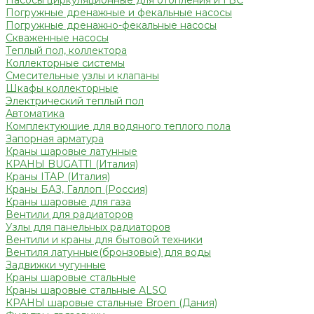
Насосы циркуляционные для отопления и ГВС
Погружные дренажные и фекальные насосы
Погружные дренажно-фекальные насосы
Скваженные насосы
Теплый пол, коллектора
Коллекторные системы
Смесительные узлы и клапаны
Шкафы коллекторные
Электрический теплый пол
Автоматика
Комплектующие для водяного теплого пола
Запорная арматура
Краны шаровые латунные
КРАНЫ BUGATTI (Италия)
Краны ITAP (Италия)
Краны БАЗ, Галлоп (Россия)
Краны шаровые для газа
Вентили для радиаторов
Узлы для панельных радиаторов
Вентили и краны для бытовой техники
Вентиля латунные(бронзовые) для воды
Задвижки чугунные
Краны шаровые стальные
Краны шаровые стальные ALSO
КРАНЫ шаровые стальные Broen (Дания)