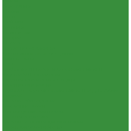
Нипеля
Переходники
Пробки
Сгоны
Тройники
Угольники
Удлиннители
Футорки
Штуцеры
Внутренняя канализация
Декоративные решетки к трапам
Сифоны, сливы
Трапы
Трубы и фасонные части для канализации из ПП
Чугунная SML-канализация
Наружная канализация и колодцы
Наружная канализация
Трубы для наружной канализации из ПВХ Д110-200мм
(гладкие)
Насосное оборудование
Колодезные насосы
Комплектующие для насосов
Насосная автоматика
Насосные установки для канализации
Насосы для водоснабжения