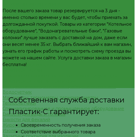
Декоративная сантехника
Биде, чаши Генуя
После вашего заказа товар резервируется на 3 дня -
Ванны
именно столько времени у вас будет, чтобы приехать за
Душевые
долгожданной покупкой. Товары из категории "Котельное
Котельное оборудование
оборудование", "Водонагревательные баки", "Газовые
Гидравлические коллектора
Котлы газовые
колонки" лучше заказать с доставкой на дом, даже если
Котлы электрические
они весят менее 35 кг. Выбрать ближайший к вам магазин,
Баки мембранные
узнать его график работы и посмотреть схему проезда вы
Баки для систем водоснабжения
можете на нашем сайте. Услуга доставки заказа в магазин
Баки для систем отопления
бесплатна!
Гасители гидроударов
Водонагреватели
Бойлеры косвенного нагрева и теплоаккумуляторы
Водонагреватели электрические
Контрольно-измерительные приборы и автоматика
Водосчетчик
Манометры, термометры, термоманометры
Собственная служба доставки
Теплосчетчики
Специализированное и промышленное оборудование
Пластик-С гарантирует:
Емкости для воды и топлива
Емкости для фекалий
Своевременность получения заказа
Жироуловители
Изоляционные материалы
Соответствие выбранного товара
Защитные покрытия для изоляции