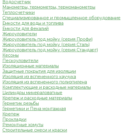
Водосчетчик
Манометры, термометры, термоманометры
Теплосчетчики
Специализированное и промышленное оборудование
Емкости для воды и топлива
Емкости для фекалий
Жироуловители
Жироуловитель под мойку (серия Профи)
Жироуловитель под мойку (серия Сталь)
Жироуловитель под мойку (серия Стандарт)
Кесоны
Пескоуловители
Изоляционные материалы
Защитные покрытия для изоляции
Изоляция из вспененного каучука
Изоляция из вспененного полиэтилена
Комплектующие и расходные материалы
Цилиндры минераловатные
Крепеж и расходные материалы
Герметик резьбы
Герметики и Пена монтажная
Крепеж
Прокладки
Ремонтные хомуты
Строительные смеси и краски