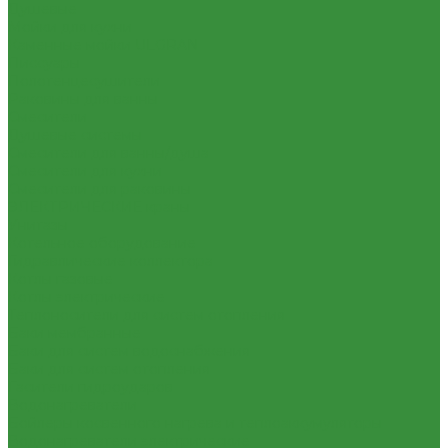
Душевые
Мойки для кухни
Каменные мойки ULGRAN
Писсуары
Полотенцесушители
Раковины для ванны
Смесители
Душевые системы
Смесители для ванны/душа
Смесители для кухни
Смесители для раковины
ЭЛЕКТРИЧЕСКИЕ краны
Унитазы
Котельное оборудование
Гидравлические коллектора
Котлы газовые
Котлы электрические
Теплоносители для систем отопления
Баки мембранные
Баки для систем водоснабжения
Баки для систем отопления
Гасители гидроударов
Водонагреватели
Бойлеры косвенного нагрева и теплоаккумуляторы
Водонагреватели электрические