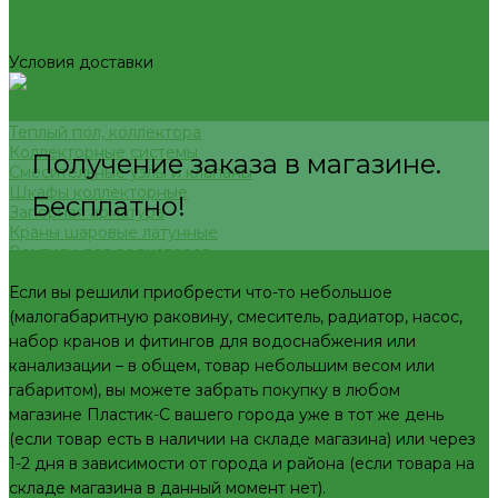
Наружная канализация и колодцы
Наружная канализация
Условия оплаты
Насосное оборудование
Условия доставки
Колодезные насосы
Комплектующие для насосов
Насосная автоматика
Теплый пол, коллектора
Коллекторные системы
Получение заказа в магазине.
Смесительные узлы и клапаны
Шкафы коллекторные
Бесплатно!
Запорная арматура
Краны шаровые латунные
Вентили для радиаторов
Вентили и краны для бытовой техники
Если вы решили приобрести что-то небольшое
Запорно-регулировочная и предохранительная арматура
Балансировочные клапана
(малогабаритную раковину, смеситель, радиатор, насос,
Вентили и клапаны смесительные
набор кранов и фитингов для водоснабжения или
Перепускные клапана
канализации – в общем, товар небольшим весом или
Тепловентиляторы и воздушные завесы ГРЕЕРС
габаритом), вы можете забрать покупку в любом
Автоматика
Тепловентиляторы спец версия
магазине Пластик-С вашего города уже в тот же день
Трубопроводная арматура
(если товар есть в наличии на складе магазина) или через
Гибкая подводка
1-2 дня в зависимости от города и района (если товара на
Обратные клапана
складе магазина в данный момент нет).
Фильтра магистральные