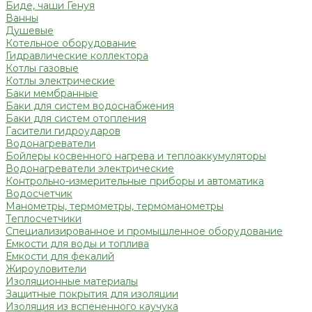
Биде, чаши Генуя
Ванны
Душевые
Котельное оборудование
Гидравлические коллектора
Котлы газовые
Котлы электрические
Баки мембранные
Баки для систем водоснабжения
Баки для систем отопления
Гасители гидроударов
Водонагреватели
Бойлеры косвенного нагрева и теплоаккумуляторы
Водонагреватели электрические
Контрольно-измерительные приборы и автоматика
Водосчетчик
Манометры, термометры, термоманометры
Теплосчетчики
Специализированное и промышленное оборудование
Емкости для воды и топлива
Емкости для фекалий
Жироуловители
Изоляционные материалы
Защитные покрытия для изоляции
Изоляция из вспененного каучука