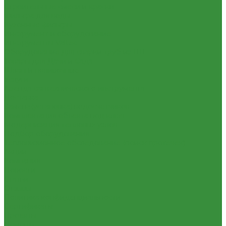
Строительные смеси и краски
Фильтра для воды
Кухонные фильтры
Инструмент и оборудование
Инструменты Valtec
Оборудование для сварки труб из ПП
Товары для Дачи и Сада
Шланги поливочные
Услуги
Аренда сантехнического инструмента
Доставка
Замена(установка) водосчетчиков
Комплектация объекта под ключ
Модернизация тепловых узлов
Подбор оборудования
Тепловизионное обследование (поиск протечек)
Акции
Компания
Новости
Статьи
Отзывы
Политика конфиденциальности
Сертификаты
Проекты
Помощь