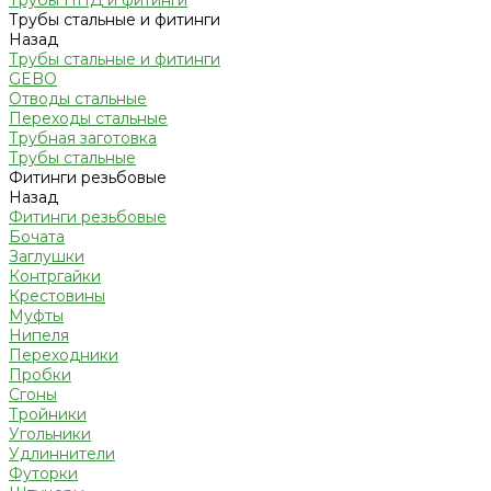
Трубы ПНД и фитинги
Трубы стальные и фитинги
Назад
Трубы стальные и фитинги
GEBO
Отводы стальные
Переходы стальные
Трубная заготовка
Трубы стальные
Фитинги резьбовые
Назад
Фитинги резьбовые
Бочата
Заглушки
Контргайки
Крестовины
Муфты
Нипеля
Переходники
Пробки
Сгоны
Тройники
Угольники
Удлиннители
Футорки