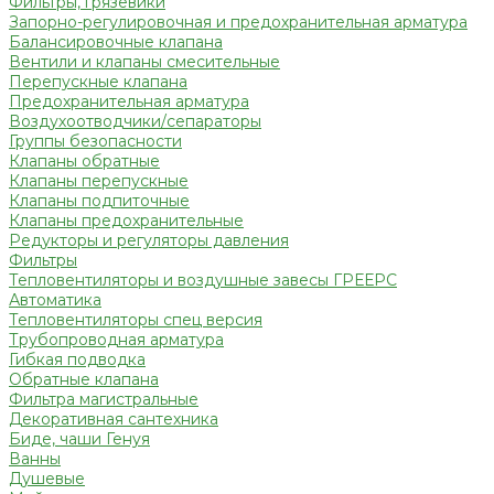
Фильтры, грязевики
Запорно-регулировочная и предохранительная арматура
Балансировочные клапана
Вентили и клапаны смесительные
Перепускные клапана
Предохранительная арматура
Воздухоотводчики/сепараторы
Группы безопасности
Клапаны обратные
Клапаны перепускные
Клапаны подпиточные
Клапаны предохранительные
Редукторы и регуляторы давления
Фильтры
Тепловентиляторы и воздушные завесы ГРЕЕРС
Автоматика
Тепловентиляторы спец версия
Трубопроводная арматура
Гибкая подводка
Обратные клапана
Фильтра магистральные
Декоративная сантехника
Биде, чаши Генуя
Ванны
Душевые