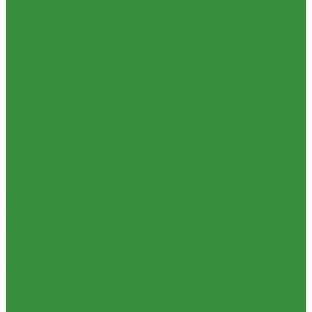
КРАНЫ шаровые стальные Broen (Дания)
Фильтры, грязевики
Запорно-регулировочная и предохранительная арматура
Балансировочные клапана
Вентили и клапаны смесительные
Перепускные клапана
Предохранительная арматура
Воздухоотводчики/сепараторы
Группы безопасности
Клапаны обратные
Клапаны перепускные
Клапаны подпиточные
Клапаны предохранительные
Редукторы и регуляторы давления
Фильтры
Тепловентиляторы и воздушные завесы ГРЕЕРС
Автоматика
Тепловентиляторы спец версия
Трубопроводная арматура
Гибкая подводка
Обратные клапана
Фильтра магистральные
Декоративная сантехника
Биде, чаши Генуя
Ванны