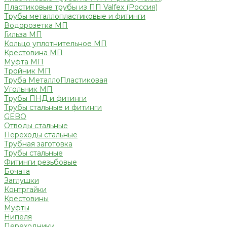
Пластиковые трубы из ПП Valfex (Россия)
Трубы металлопластиковые и фитинги
Водорозетка МП
Гильза МП
Кольцо уплотнительное МП
Крестовина МП
Муфта МП
Тройник МП
Труба МеталлоПластиковая
Угольник МП
Трубы ПНД и фитинги
Трубы стальные и фитинги
GEBO
Отводы стальные
Переходы стальные
Трубная заготовка
Трубы стальные
Фитинги резьбовые
Бочата
Заглушки
Контргайки
Крестовины
Муфты
Нипеля
Переходники