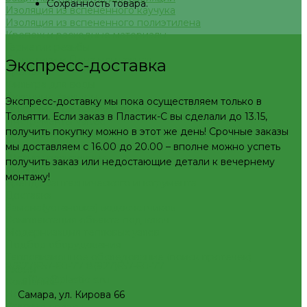
Сохранность товара.
Изоляция из вспененного каучука
Изоляция из вспененного полиэтилена
Крепеж и расходные материалы
Герметик резьбы
Герметики и Пена монтажная
Экспресс-доставка
Крепеж
Фильтра для воды
Кухонные фильтры
Экспресс-доставку мы пока осуществляем только в
Инструмент и оборудование
Тольятти. Если заказ в Пластик-С вы сделали до 13.15,
Инструменты Valtec
получить покупку можно в этот же день! Срочные заказы
Оборудование для сварки труб из ПП
Товары для Дачи и Сада
мы доставляем с 16.00 до 20.00 – вполне можно успеть
Шланги поливочные
получить заказ или недостающие детали к вечернему
Услуги
монтажу!
Аренда сантехнического инструмента
Доставка
Замена(установка) водосчетчиков
Комплектация объекта под ключ
Модернизация тепловых узлов
Подбор оборудования
Тепловизионное обследование (поиск протечек)
8(927)657-60-77
8(927)657-60-77
Акции
office@plastic-s.ru
Компания
Новости
Самара, ул. Кирова 66
Статьи
Условия оплаты