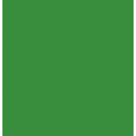
(Россия)
Пластиковые Трубы из ПП FV-plast (Чехия)
Пластиковые трубы из ПП Valfex (Россия)
Трубы металлопластиковые и фитинги
Водорозетка МП
Гильза МП
Кольцо уплотнительное МП
Крестовина МП
Муфта МП
Тройник МП
Труба МеталлоПластиковая
Угольник МП
Трубы ПНД и фитинги
Трубы стальные и фитинги
GEBO
Отводы стальные
Переходы стальные
Трубная заготовка
Трубы стальные
Фитинги резьбовые
Бочата
Заглушки
Контргайки
Крестовины
Муфты