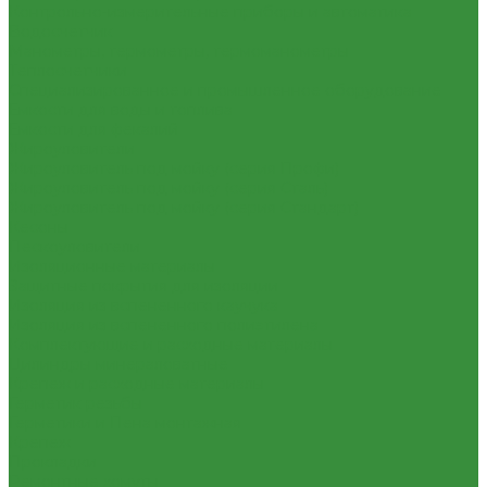
Контрольно-измерительные приборы и автоматика
Водосчетчик
Манометры, термометры, термоманометры
Теплосчетчики
Специализированное и промышленное оборудование
Емкости для воды и топлива
Емкости для фекалий
Жироуловители
Жироуловитель под мойку (серия Профи)
Жироуловитель под мойку (серия Сталь)
Жироуловитель под мойку (серия Стандарт)
Кесоны
Пескоуловители
Изоляционные материалы
Защитные покрытия для изоляции
Изоляция из вспененного каучука
Изоляция из вспененного полиэтилена
Комплектующие и расходные материалы
Цилиндры минераловатные
Крепеж и расходные материалы
Герметик резьбы
Герметики и Пена монтажная
Крепеж
Прокладки
Ремонтные хомуты