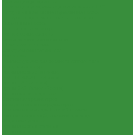
Насосы циркуляционные
Насосы циркуляционные для отопления и ГВС
Погружные дренажные и фекальные насосы
Погружные дренажно-фекальные насосы
Скваженные насосы
Теплый пол, коллектора
Коллекторные системы
Смесительные узлы и клапаны
Шкафы коллекторные
Электрический теплый пол
Автоматика
Комплектующие для водяного теплого пола
Запорная арматура
Краны шаровые латунные
КРАНЫ BUGATTI (Италия)
Краны ITAP (Италия)
Краны БАЗ, Галлоп (Россия)
Краны шаровые для газа
Вентили для радиаторов
Узлы для панельных радиаторов
Вентили и краны для бытовой техники
Вентиля латунные(бронзовые) для воды
Задвижки чугунные
Краны шаровые стальные
Краны шаровые стальные ALSO