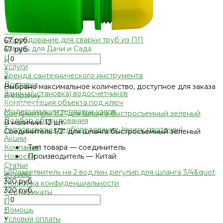
Фильтра для воды
Кухонные фильтры
Инструмент и оборудование
Инструменты Valtec
Оборудование для сварки труб из ПП
67 руб.
Товары для Дачи и Сада
67 руб.
Шланги поливочные
-
Услуги
+
Аренда сантехнического инструмента
×
Доставка
Выбрано максимальное количество, доступное для заказа
Замена(установка) водосчетчиков
В корзину
Комплектация объекта под ключ
Добавлено
Модернизация тепловых узлов
Соединитель 1/2" для шланга быстросъемный зеленый
Подбор оборудования
В наличии: 12 шт.
Тепловизионное обследование (поиск протечек)
Соединитель 1/2" для шланга быстросъемный зеленый
Акции
•
Тип товара — соединитель
Компания
•
Производитель — Китай
Новости
Статьи
Отзывы
320 руб.
Политика конфиденциальности
320 руб.
Сертификаты
-
Проекты
+
Помощь
×
Условия оплаты