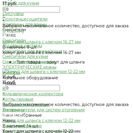
Мойки для кухни
17 руб.
Каменные мойки ULGRAN
-
Писсуары
+
Полотенцесушители
×
Раковины для ванны
Выбрано максимальное количество, доступное для заказа
Смесители
В корзину
Назад
Добавлено
Смесители
Хомут для шланга с ключом 16-27 мм
Душевые системы
В наличии: 9 шт.
Смесители для ванны/душа
Хомут для шланга с ключом 16-27 мм
Смесители для кухни
Смесители для раковины
•
Тип товара — хомут для шланга
ЭЛЕКТРИЧЕСКИЕ краны
Унитазы
15 руб.
Котельное оборудование
15 руб.
Назад
-
Котельное оборудование
+
Гидравлические коллектора
×
Котлы газовые
Выбрано максимальное количество, доступное для заказа
Котлы электрические
В корзину
Теплоносители для систем отопления
Добавлено
Баки мембранные
Хомут для шланга с ключом 12-22 мм
Назад
В наличии: 14 шт.
Баки мембранные
Хомут для шланга с ключом 12-22 мм
Баки для систем водоснабжения