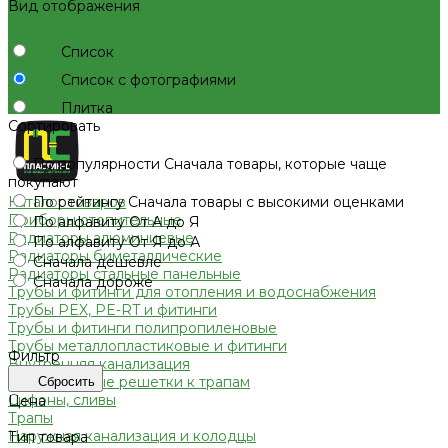
Вид отображения
Условия оплаты
Условия доставки
Вопрос - ответ
Список
Бренды
Список с фотографиями
Партнерство
Контакты
Плитка
Сортировать
По популярности
Сначала товары, которые чаще
покупают
По рейтингу
Сначала товары с высокими оценками
Каталог товаров
Приборы отопительные
По алфавиту
От А до Я
Радиаторы алюминиевые
По алфавиту
От Я до А
Радиаторы биметаллические
Сначала дешевле
Радиаторы стальные панельные
Сначала дороже
Трубы и фитинги для отопления и водоснабжения
Трубы PEX, PE-RT и фитинги
Трубы и фитинги полипропиленовые
Трубы металлопластиковые и фитинги
Фильтр
Внутренняя канализация
Декоративные решетки к трапам
Сбросить
Сифоны, сливы
Цена
Трапы
Наружная канализация и колодцы
Тип товара