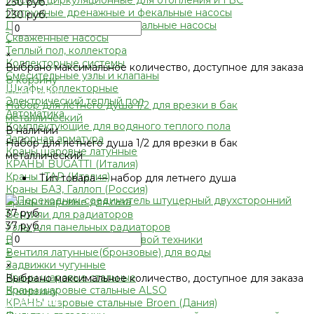
Насосы циркуляционные для отопления и ГВС
230 руб.
Погружные дренажные и фекальные насосы
230 руб.
Погружные дренажно-фекальные насосы
-
Скваженные насосы
+
Теплый пол, коллектора
×
Коллекторные системы
Выбрано максимальное количество, доступное для заказа
Смесительные узлы и клапаны
В корзину
Шкафы коллекторные
Добавлено
Электрический теплый пол
Набор для летнего душа 1/2 для врезки в бак
Автоматика
металлический
Комплектующие для водяного теплого пола
В наличии
Запорная арматура
Набор для летнего душа 1/2 для врезки в бак
Краны шаровые латунные
металлический
КРАНЫ BUGATTI (Италия)
Краны ITAP (Италия)
•
Тип товара — набор для летнего душа
Краны БАЗ, Галлоп (Россия)
Краны шаровые для газа
37 руб.
Вентили для радиаторов
37 руб.
Узлы для панельных радиаторов
-
Вентили и краны для бытовой техники
Вентиля латунные(бронзовые) для воды
+
Задвижки чугунные
×
Краны шаровые стальные
Выбрано максимальное количество, доступное для заказа
Краны шаровые стальные ALSO
В корзину
КРАНЫ шаровые стальные Broen (Дания)
Добавлено