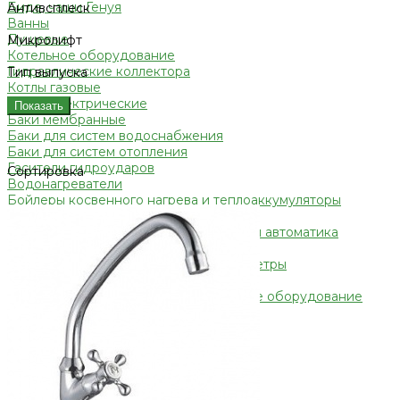
Биде, чаши Генуя
Антивсплеск
Ванны
Душевые
Микролифт
Котельное оборудование
Гидравлические коллектора
Тип выпуска
Котлы газовые
Котлы электрические
Показать
Баки мембранные
Баки для систем водоснабжения
Баки для систем отопления
Гасители гидроударов
Сортировка
Водонагреватели
Бойлеры косвенного нагрева и теплоаккумуляторы
Водонагреватели электрические
Контрольно-измерительные приборы и автоматика
Водосчетчик
Манометры, термометры, термоманометры
Теплосчетчики
Специализированное и промышленное оборудование
Емкости для воды и топлива
Емкости для фекалий
Жироуловители
Изоляционные материалы
Защитные покрытия для изоляции
Изоляция из вспененного каучука