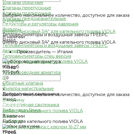
Клапаны обратные
+
Клапаны перепускные
×
Клапаны подпиточные
Выбрано максимальное количество, доступное для заказа
Клапаны предохранительные
В корзину
Редукторы и регуляторы давления
Добавлено
Фильтры
Фильтр дисковый 3/4" для капельного полива VIOLA
Тепловентиляторы и воздушные завесы ГРЕЕРС
В наличии
Назад
Фильтр дисковый 3/4" для капельного полива VIOLA
Тепловентиляторы и воздушные завесы ГРЕЕРС
Автоматика
•
Производитель — Италия
Тепловентиляторы спец версия
Трубопроводная арматура
975 руб.
Назад
975 руб.
Трубопроводная арматура
-
Гибкая подводка
Обратные клапана
+
Фильтра магистральные
×
Декоративная сантехника
Выбрано максимальное количество, доступное для заказа
Назад
В корзину
Декоративная сантехника
Добавлено
Биде, чаши Генуя
Набор для капельного полива VIOLA
Ванны
В наличии
Душевые
Набор для капельного полива VIOLA
Мойки для кухни
Назад
17 руб.