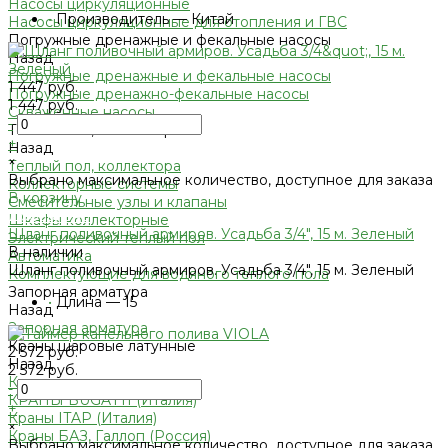
Насосы циркуляционные
•
Производитель — Китай
Насосы циркуляционные для отопления и ГВС
Погружные дренажные и фекальные насосы
Назад
Погружные дренажные и фекальные насосы
1 447 руб.
Погружные дренажно-фекальные насосы
1 447 руб.
Скваженные насосы
-
Теплый пол, коллектора
+
Назад
×
Теплый пол, коллектора
Выбрано максимальное количество, доступное для заказа
Коллекторные системы
В корзину
Смесительные узлы и клапаны
Добавлено
Шкафы коллекторные
Шланг поливочный армиров. Усадьба 3/4", 15 м. Зеленый
Электрический теплый пол
В наличии
Автоматика
Шланг поливочный армиров. Усадьба 3/4", 15 м. Зеленый
Комплектующие для водяного теплого пола
Запорная арматура
•
Длина — 15
Назад
Запорная арматура
Краны шаровые латунные
2 572 руб.
Назад
2 572 руб.
Краны шаровые латунные
-
КРАНЫ BUGATTI (Италия)
+
Краны ITAP (Италия)
×
Краны БАЗ, Галлоп (Россия)
Выбрано максимальное количество, доступное для заказа