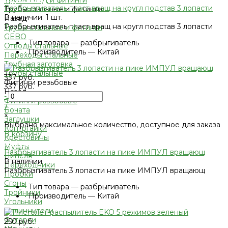
Трубы ПНД и фитинги
Разбрызгиватель пласт вращ на кругл подстав 3 лопасти
Трубы стальные и фитинги
В наличии: 1 шт.
Назад
Разбрызгиватель пласт вращ на кругл подстав 3 лопасти
Трубы стальные и фитинги
GEBO
•
Тип товара — разбрыгиватель
Отводы стальные
•
Производитель — Китай
Переходы стальные
Трубная заготовка
Трубы стальные
337 руб.
Фитинги резьбовые
337 руб.
Назад
-
Фитинги резьбовые
+
Бочата
×
Заглушки
Выбрано максимальное количество, доступное для заказа
Контргайки
В корзину
Крестовины
Добавлено
Муфты
Разбрызгиватель 3 лопасти на пике ИМПУЛ вращающ
Нипеля
В наличии
Переходники
Разбрызгиватель 3 лопасти на пике ИМПУЛ вращающ
Пробки
Сгоны
•
Тип товара — разбрыгиватель
Тройники
•
Производитель — Китай
Угольники
Удлиннители
Футорки
250 руб.