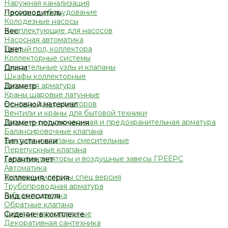
Наружная канализация
Насосное оборудование
Производитель
Колодезные насосы
Комплектующие для насосов
Вес
Насосная автоматика
Теплый пол, коллектора
Цвет
Коллекторные системы
Смесительные узлы и клапаны
Длина
Шкафы коллекторные
Запорная арматура
Диаметр
Краны шаровые латунные
Вентили для радиаторов
Основной материал
Вентили и краны для бытовой техники
Запорно-регулировочная и предохранительная арматура
Диаметр подключения
Балансировочные клапана
Вентили и клапаны смесительные
Тип установки
Перепускные клапана
Тепловентиляторы и воздушные завесы ГРЕЕРС
Гарантия, лет
Автоматика
Тепловентиляторы спец версия
Коллекция, серия
Трубопроводная арматура
Гибкая подводка
Вид смесителя
Обратные клапана
Фильтра магистральные
Сидение в комплекте
Декоративная сантехника