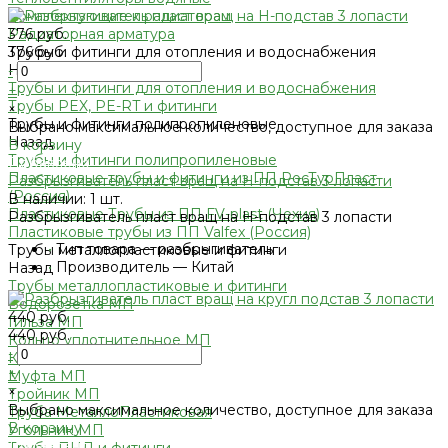
Комплектующие к радиаторам
376 руб.
Радиаторная арматура
376 руб.
Трубы и фитинги для отопления и водоснабжения
Назад
-
Трубы и фитинги для отопления и водоснабжения
+
Трубы PEX, PE-RT и фитинги
×
Трубы и фитинги полипропиленовые
Выбрано максимальное количество, доступное для заказа
Назад
В корзину
Трубы и фитинги полипропиленовые
Добавлено
Пластиковые трубы и фитинги из ПП РосТурПласт
Разбрызгиватель пласт вращ на Н-подстав 3 лопасти
(Россия)
В наличии: 1 шт.
Пластиковые Трубы из ПП FV-plast (Чехия)
Разбрызгиватель пласт вращ на Н-подстав 3 лопасти
Пластиковые трубы из ПП Valfex (Россия)
•
Тип товара — разбрыгиватель
Трубы металлопластиковые и фитинги
•
Производитель — Китай
Назад
Трубы металлопластиковые и фитинги
Водорозетка МП
440 руб.
Гильза МП
440 руб.
Кольцо уплотнительное МП
-
Крестовина МП
+
Муфта МП
×
Тройник МП
Выбрано максимальное количество, доступное для заказа
Труба МеталлоПластиковая
В корзину
Угольник МП
Добавлено