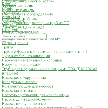
Строительные смеси и краски
Пробки
Фильтра для воды
Сгоны
Кухонные фильтры
Тройники
Инструмент и оборудование
Угольники
Инструменты Valtec
Удлиннители
Оборудование для сварки труб из ПП
Футорки
Товары для Дачи и Сада
Штуцеры
Шланги поливочные
Внутренняя канализация
Декоративные решетки к трапам
Сифоны, сливы
Трапы
Трубы и фасонные части для канализации из ПП
Чугунная SML-канализация
Наружная канализация и колодцы
Наружная канализация
Трубы для наружной канализации из ПВХ Д110-200мм
(гладкие)
Насосное оборудование
Колодезные насосы
Комплектующие для насосов
Насосная автоматика
Насосные установки для канализации
Насосы для водоснабжения
Насосы циркуляционные