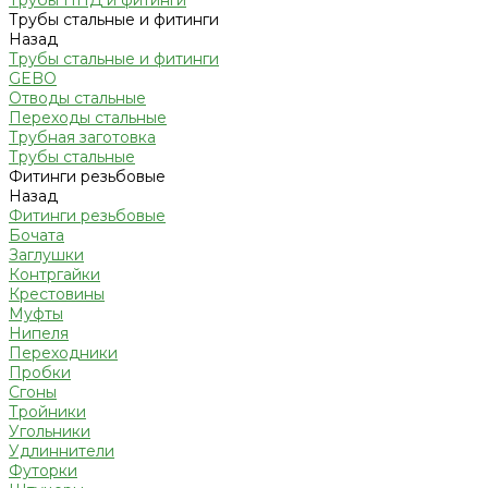
Трубы ПНД и фитинги
Трубы стальные и фитинги
Назад
Трубы стальные и фитинги
GEBO
Отводы стальные
Переходы стальные
Трубная заготовка
Трубы стальные
Фитинги резьбовые
Назад
Фитинги резьбовые
Бочата
Заглушки
Контргайки
Крестовины
Муфты
Нипеля
Переходники
Пробки
Сгоны
Тройники
Угольники
Удлиннители
Футорки