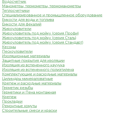
Водосчетчик
Манометры, термометры, термоманометры
Теплосчетчики
Специализированное и промышленное оборудование
Емкости для воды и топлива
Емкости для фекалий
Жироуловители
Жироуловитель под мойку (серия Профи)
Жироуловитель под мойку (серия Сталь)
Жироуловитель под мойку (серия Стандарт)
Кесоны
Пескоуловители
Изоляционные материалы
Защитные покрытия для изоляции
Изоляция из вспененного каучука
Изоляция из вспененного полиэтилена
Комплектующие и расходные материалы
Цилиндры минераловатные
Крепеж и расходные материалы
Герметик резьбы
Герметики и Пена монтажная
Крепеж
Прокладки
Ремонтные хомуты
Строительные смеси и краски