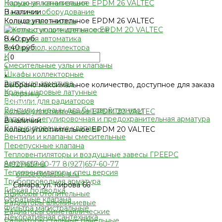
Кольцо уплотнительное EPDM 26 VALTEC
Наружная канализация
В наличии
Насосное оборудование
Кольцо уплотнительное EPDM 26 VALTEC
Колодезные насосы
Комплектующие для насосов
8.40 руб.
Насосная автоматика
8.40 руб.
Теплый пол, коллектора
Коллекторные системы
-
Смесительные узлы и клапаны
+
Шкафы коллекторные
×
Запорная арматура
Выбрано максимальное количество, доступное для заказа
Краны шаровые латунные
В корзину
Вентили для радиаторов
Добавлено
Вентили и краны для бытовой техники
Кольцо уплотнительное EPDM 20 VALTEC
Запорно-регулировочная и предохранительная арматура
В наличии
Балансировочные клапана
Кольцо уплотнительное EPDM 20 VALTEC
Вентили и клапаны смесительные
Перепускные клапана
Тепловентиляторы и воздушные завесы ГРЕЕРС
Автоматика
8(927)657-60-77
8(927)657-60-77
Тепловентиляторы спец версия
office@plastic-s.ru
Трубопроводная арматура
Самара, ул. Кирова 66
Гибкая подводка
Приборы отопительные
Обратные клапана
Радиаторы алюминиевые
Фильтра магистральные
Радиаторы биметаллические
Декоративная сантехника
Радиаторы стальные панельные