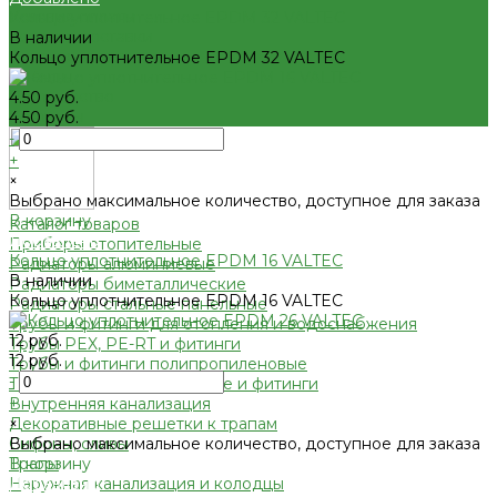
Условия оплаты
Кольцо уплотнительное EPDM 32 VALTEC
Условия доставки
В наличии
Вопрос - ответ
Кольцо уплотнительное EPDM 32 VALTEC
Бренды
Партнерство
4.50 руб.
Контакты
4.50 руб.
-
+
×
Выбрано максимальное количество, доступное для заказа
В корзину
Каталог товаров
Добавлено
Приборы отопительные
Кольцо уплотнительное EPDM 16 VALTEC
Радиаторы алюминиевые
В наличии
Радиаторы биметаллические
Кольцо уплотнительное EPDM 16 VALTEC
Радиаторы стальные панельные
Трубы и фитинги для отопления и водоснабжения
12 руб.
Трубы PEX, PE-RT и фитинги
12 руб.
Трубы и фитинги полипропиленовые
-
Трубы металлопластиковые и фитинги
+
Внутренняя канализация
×
Декоративные решетки к трапам
Выбрано максимальное количество, доступное для заказа
Сифоны, сливы
В корзину
Трапы
Добавлено
Наружная канализация и колодцы