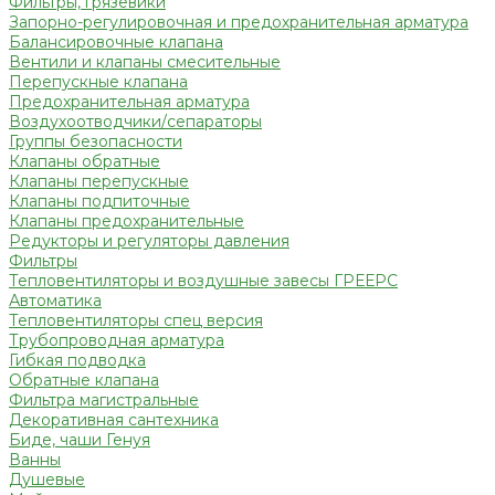
Фильтры, грязевики
Запорно-регулировочная и предохранительная арматура
Балансировочные клапана
Вентили и клапаны смесительные
Перепускные клапана
Предохранительная арматура
Воздухоотводчики/сепараторы
Группы безопасности
Клапаны обратные
Клапаны перепускные
Клапаны подпиточные
Клапаны предохранительные
Редукторы и регуляторы давления
Фильтры
Тепловентиляторы и воздушные завесы ГРЕЕРС
Автоматика
Тепловентиляторы спец версия
Трубопроводная арматура
Гибкая подводка
Обратные клапана
Фильтра магистральные
Декоративная сантехника
Биде, чаши Генуя
Ванны
Душевые