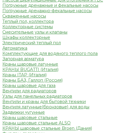
Насосы циркуляционные для отопления и ГВС
Погружные дренажные и фекальные насосы
Погружные дренажно-фекальные насосы
Скваженные насосы
Теплый пол, коллектора
Коллекторные системы
Смесительные узлы и клапаны
Шкафы коллекторные
Электрический теплый пол
Автоматика
Комплектующие для водяного теплого пола
Запорная арматура
Краны шаровые латунные
КРАНЫ BUGATTI (Италия)
Краны ITAP (Италия)
Краны БАЗ, Галлоп (Россия)
Краны шаровые для газа
Вентили для радиаторов
Узлы для панельных радиаторов
Вентили и краны для бытовой техники
Вентиля латунные(бронзовые) для воды
Задвижки чугунные
Краны шаровые стальные
Краны шаровые стальные ALSO
КРАНЫ шаровые стальные Broen (Дания)