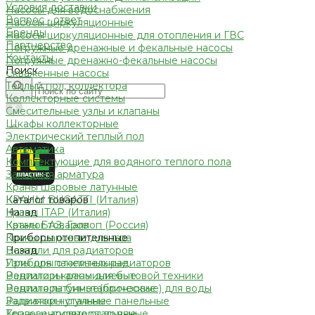
Условия доставки
Насосы для водоснабжения
Вопрос - ответ
Насосы циркуляционные
Бренды
Насосы циркуляционные для отопления и ГВС
Партнерство
Погружные дренажные и фекальные насосы
Контакты
Погружные дренажно-фекальные насосы
Поиск
Скваженные насосы
Теплый пол, коллектора
Коллекторные системы
Смесительные узлы и клапаны
Шкафы коллекторные
Электрический теплый пол
Автоматика
Комплектующие для водяного теплого пола
Запорная арматура
Краны шаровые латунные
КРАНЫ BUGATTI (Италия)
Каталог товаров
Краны ITAP (Италия)
Назад
Краны БАЗ, Галлоп (Россия)
Каталог товаров
Краны шаровые для газа
Приборы отопительные
Вентили для радиаторов
Назад
Узлы для панельных радиаторов
Приборы отопительные
Вентили и краны для бытовой техники
Радиаторы алюминиевые
Вентиля латунные(бронзовые) для воды
Радиаторы биметаллические
Задвижки чугунные
Радиаторы стальные панельные
Краны шаровые стальные
Тепловентиляторы водяные