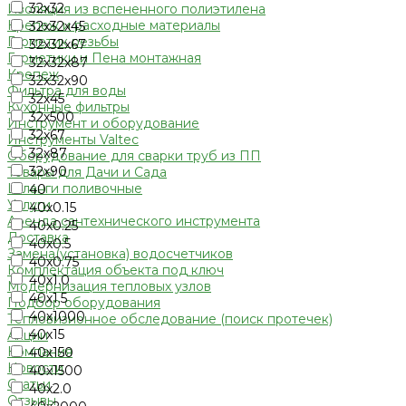
32х32
Изоляция из вспененного полиэтилена
Крепеж и расходные материалы
32х32х45
Герметик резьбы
32х32х67
Герметики и Пена монтажная
32х32х87
Крепеж
32х32х90
Фильтра для воды
32х45
Кухонные фильтры
32х500
Инструмент и оборудование
32х67
Инструменты Valtec
32х87
Оборудование для сварки труб из ПП
32х90
Товары для Дачи и Сада
Шланги поливочные
40
Услуги
40х0.15
Аренда сантехнического инструмента
40х0.25
Доставка
40х0.5
Замена(установка) водосчетчиков
40х0.75
Комплектация объекта под ключ
40х1.0
Модернизация тепловых узлов
40х1.5
Подбор оборудования
40х1000
Тепловизионное обследование (поиск протечек)
40х15
Акции
Компания
40х150
Новости
40х1500
Статьи
40х2.0
Отзывы