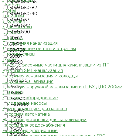
50х50х50х45
Пробки
50х50х50х87
Сгоны
50х50х50х90
Тройники
50х50х67
Угольники
50х50х87
Удлиннители
50х50х90
Футорки
Штуцеры
50х67
Внутренняя канализация
50х72
Декоративные решетки к трапам
50х750
Сифоны, сливы
50х87
Трапы
50х90
Трубы и фасонные части для канализации из ПП
59х15
Чугунная SML-канализация
75
Наружная канализация и колодцы
75х1000
Наружная канализация
75х15
Трубы для наружной канализации из ПВХ Д110-200мм
(гладкие)
75х150
Насосное оборудование
75х1500
Колодезные насосы
75х2000
Комплектующие для насосов
75х250
Насосная автоматика
75х30
Насосные установки для канализации
75х45
Насосы для водоснабжения
75х50
Насосы циркуляционные
75х500