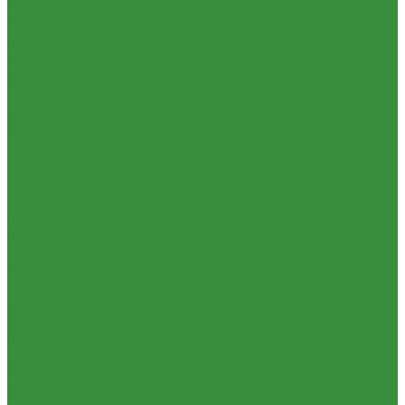
Душевые
Жироуловитель под мойку (серия Сталь)
Мойки для кухни
Жироуловитель под мойку (серия Стандарт)
Каменные мойки ULGRAN
Кесоны
Писсуары
Пескоуловители
Полотенцесушители
Изоляционные материалы
Раковины для ванны
Защитные покрытия для изоляции
Смесители
Изоляция из вспененного каучука
Душевые системы
Изоляция из вспененного полиэтилена
Смесители для ванны/душа
Комплектующие и расходные материалы
Смесители для кухни
Цилиндры минераловатные
Смесители для раковины
Крепеж и расходные материалы
ЭЛЕКТРИЧЕСКИЕ краны
Герметик резьбы
Унитазы
Герметики и Пена монтажная
Котельное оборудование
Крепеж
Гидравлические коллектора
Прокладки
Котлы газовые
Ремонтные хомуты
Котлы электрические
Строительные смеси и краски
Теплоносители для систем отопления
Фильтра для воды
Баки мембранные
Кухонные фильтры
Баки для систем водоснабжения
Инструмент и оборудование
Баки для систем отопления
Инструменты Valtec
Гасители гидроударов
Оборудование для сварки труб из ПП
Водонагреватели
Товары для Дачи и Сада
Бойлеры косвенного нагрева и теплоаккумуляторы
Шланги поливочные
Водонагреватели электрические