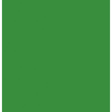
Насосы циркуляционные
Клапаны обратные
Насосы циркуляционные для отопления и ГВС
Клапаны перепускные
Погружные дренажные и фекальные насосы
Клапаны подпиточные
Погружные дренажно-фекальные насосы
Клапаны предохранительные
Скваженные насосы
Редукторы и регуляторы давления
Теплый пол, коллектора
Фильтры
Коллекторные системы
Тепловентиляторы и воздушные завесы ГРЕЕРС
Смесительные узлы и клапаны
Автоматика
Шкафы коллекторные
Тепловентиляторы спец версия
Электрический теплый пол
Трубопроводная арматура
Автоматика
Гибкая подводка
Комплектующие для водяного теплого пола
Обратные клапана
Запорная арматура
Фильтра магистральные
Краны шаровые латунные
Декоративная сантехника
КРАНЫ BUGATTI (Италия)
Биде, чаши Генуя
Краны ITAP (Италия)
Ванны
Краны БАЗ, Галлоп (Россия)
Душевые
Краны шаровые для газа
Мойки для кухни
Вентили для радиаторов
Каменные мойки ULGRAN
Узлы для панельных радиаторов
Писсуары
Вентили и краны для бытовой техники
Полотенцесушители
Вентиля латунные(бронзовые) для воды
Раковины для ванны
Задвижки чугунные
Смесители
Краны шаровые стальные
Душевые системы
Краны шаровые стальные ALSO
Смесители для ванны/душа