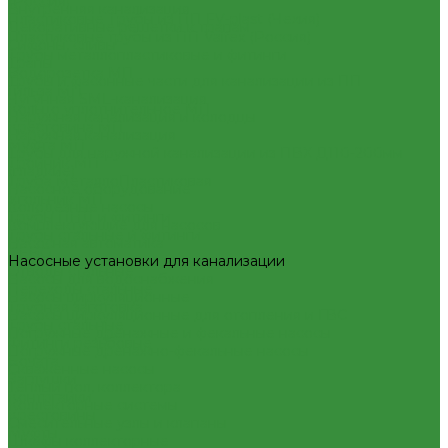
(Россия)
Внутренняя канализация
Пластиковые Трубы из ПП FV-plast (Чехия)
Декоративные решетки к трапам
Пластиковые трубы из ПП Valfex (Россия)
Сифоны, сливы
Трубы металлопластиковые и фитинги
Трапы
Водорозетка МП
Трубы и фасонные части для канализации из ПП
Гильза МП
Чугунная SML-канализация
Кольцо уплотнительное МП
Наружная канализация и колодцы
Крестовина МП
Наружная канализация
Муфта МП
Трубы для наружной канализации из ПВХ Д110-200мм
Тройник МП
(гладкие)
Труба МеталлоПластиковая
Насосное оборудование
Угольник МП
Колодезные насосы
Трубы ПНД и фитинги
Комплектующие для насосов
Трубы стальные и фитинги
Насосная автоматика
GEBO
Насосные установки для канализации
Отводы стальные
Насосы для водоснабжения
Переходы стальные
Насосы циркуляционные
Трубная заготовка
Насосы циркуляционные для отопления и ГВС
Трубы стальные
Погружные дренажные и фекальные насосы
Фитинги резьбовые
Погружные дренажно-фекальные насосы
Бочата
Скваженные насосы
Заглушки
Теплый пол, коллектора
Контргайки
Коллекторные системы
Крестовины
Смесительные узлы и клапаны
Муфты
Шкафы коллекторные