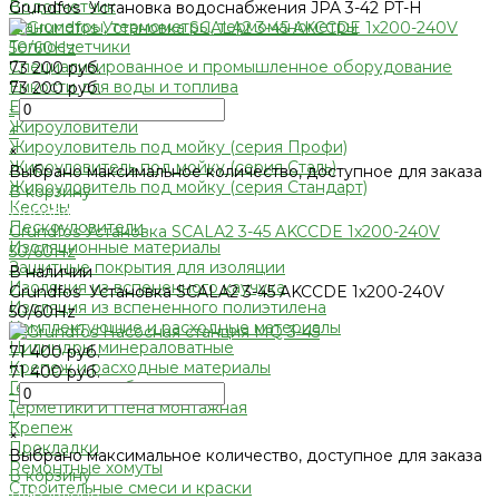
Водосчетчик
Grundfos Установка водоснабжения JPA 3-42 PT-H
Манометры, термометры, термоманометры
Теплосчетчики
Специализированное и промышленное оборудование
73 200 руб.
Емкости для воды и топлива
73 200 руб.
Емкости для фекалий
-
Жироуловители
+
Жироуловитель под мойку (серия Профи)
×
Жироуловитель под мойку (серия Сталь)
Выбрано максимальное количество, доступное для заказа
Жироуловитель под мойку (серия Стандарт)
В корзину
Кесоны
Добавлено
Пескоуловители
Grundfos Установка SCALA2 3-45 AKCCDE 1x200-240V
Изоляционные материалы
50/60Hz
Защитные покрытия для изоляции
В наличии
Изоляция из вспененного каучука
Grundfos Установка SCALA2 3-45 AKCCDE 1x200-240V
Изоляция из вспененного полиэтилена
50/60Hz
Комплектующие и расходные материалы
Цилиндры минераловатные
71 400 руб.
Крепеж и расходные материалы
71 400 руб.
Герметик резьбы
-
Герметики и Пена монтажная
+
Крепеж
×
Прокладки
Выбрано максимальное количество, доступное для заказа
Ремонтные хомуты
В корзину
Строительные смеси и краски
Добавлено