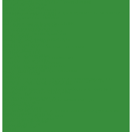
КРАНЫ шаровые стальные Broen (Дания)
Смесители для кухни
Фильтры, грязевики
Смесители для раковины
Запорно-регулировочная и предохранительная арматура
ЭЛЕКТРИЧЕСКИЕ краны
Балансировочные клапана
Унитазы
Вентили и клапаны смесительные
Котельное оборудование
Перепускные клапана
Гидравлические коллектора
Предохранительная арматура
Котлы газовые
Воздухоотводчики/сепараторы
Котлы электрические
Группы безопасности
Теплоносители для систем отопления
Клапаны обратные
Баки мембранные
Клапаны перепускные
Баки для систем водоснабжения
Клапаны подпиточные
Баки для систем отопления
Клапаны предохранительные
Гасители гидроударов
Редукторы и регуляторы давления
Водонагреватели
Фильтры
Бойлеры косвенного нагрева и теплоаккумуляторы
Тепловентиляторы и воздушные завесы ГРЕЕРС
Водонагреватели электрические
Автоматика
Контрольно-измерительные приборы и автоматика
Тепловентиляторы спец версия
Водосчетчик
Трубопроводная арматура
Манометры, термометры, термоманометры
Гибкая подводка
Теплосчетчики
Обратные клапана
Специализированное и промышленное оборудование
Фильтра магистральные
Емкости для воды и топлива
Декоративная сантехника
Емкости для фекалий
Биде, чаши Генуя
Жироуловители
Ванны
Жироуловитель под мойку (серия Профи)