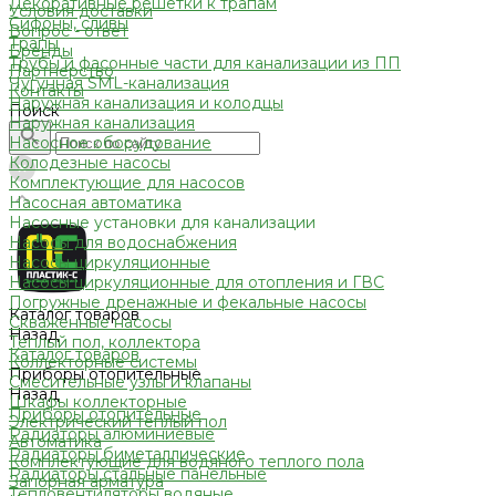
Декоративные решетки к трапам
Условия доставки
Сифоны, сливы
Вопрос - ответ
Трапы
Бренды
Трубы и фасонные части для канализации из ПП
Партнерство
Чугунная SML-канализация
Контакты
Наружная канализация и колодцы
Поиск
Наружная канализация
Насосное оборудование
Колодезные насосы
Комплектующие для насосов
Насосная автоматика
Насосные установки для канализации
Насосы для водоснабжения
Насосы циркуляционные
Насосы циркуляционные для отопления и ГВС
Погружные дренажные и фекальные насосы
Каталог товаров
Скваженные насосы
Назад
Теплый пол, коллектора
Каталог товаров
Коллекторные системы
Приборы отопительные
Смесительные узлы и клапаны
Назад
Шкафы коллекторные
Приборы отопительные
Электрический теплый пол
Радиаторы алюминиевые
Автоматика
Радиаторы биметаллические
Комплектующие для водяного теплого пола
Радиаторы стальные панельные
Запорная арматура
Тепловентиляторы водяные