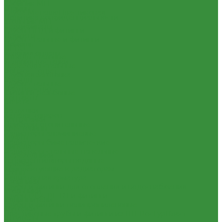
Тройник МП
Отзывы
Труба МеталлоПластиковая
Политика конфиденциальности
Угольник МП
Сертификаты
Трубы ПНД и фитинги
Проекты
Трубы стальные и фитинги
Помощь
GEBO
Условия оплаты
Отводы стальные
Условия доставки
Переходы стальные
Вопрос - ответ
Трубная заготовка
Бренды
Трубы стальные
Партнерство
Фитинги резьбовые
Контакты
Бочата
...
Заглушки
Каталог товаров
Контргайки
Приборы отопительные
Крестовины
Радиаторы алюминиевые
Муфты
Радиаторы биметаллические
Нипеля
Радиаторы стальные панельные
Переходники
Тепловентиляторы водяные
Пробки
Комплектующие к радиаторам
Сгоны
Радиаторная арматура
Тройники
Трубы и фитинги для отопления и водоснабжения
Угольники
Трубы PEX, PE-RT и фитинги
Удлиннители
Трубы и фитинги полипропиленовые
Футорки
Пластиковые трубы и фитинги из ПП РосТурПласт
Штуцеры