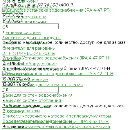
Мойки для кухни
Grundfos Насос SP 2A-13 3x400 В
Каменные мойки ULGRAN
Писсуары
14 217 руб.
Полотенцесушители
14 217 руб.
Раковины для ванны
-
Смесители
+
Душевые системы
×
Смесители для ванны/душа
Выбрано максимальное количество, доступное для заказа
Смесители для кухни
В корзину
Смесители для раковины
Добавлено
ЭЛЕКТРИЧЕСКИЕ краны
Grundfos Установка водоснабжения JPA 4-47 PT-H
Унитазы
В наличии
Котельное оборудование
Grundfos Установка водоснабжения JPA 4-47 PT-H
Гидравлические коллектора
Котлы газовые
13 907.76 руб.
Котлы электрические
13 907.76 руб.
Теплоносители для систем отопления
-
Баки мембранные
Баки для систем водоснабжения
+
Баки для систем отопления
×
Гасители гидроударов
Выбрано максимальное количество, доступное для заказа
Водонагреватели
В корзину
Бойлеры косвенного нагрева и теплоаккумуляторы
Добавлено
Водонагреватели электрические
Grundfos Установка водоснабжения JPA 3-42 PT-H
Контрольно-измерительные приборы и автоматика
В наличии