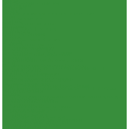
Нипеля
Электрический теплый пол
Переходники
Автоматика
Пробки
Комплектующие для водяного теплого пола
Сгоны
Запорная арматура
Тройники
Краны шаровые латунные
Угольники
КРАНЫ BUGATTI (Италия)
Удлиннители
Краны ITAP (Италия)
Футорки
Краны БАЗ, Галлоп (Россия)
Штуцеры
Краны шаровые для газа
Внутренняя канализация
Вентили для радиаторов
Декоративные решетки к трапам
Узлы для панельных радиаторов
Сифоны, сливы
Вентили и краны для бытовой техники
Трапы
Вентиля латунные(бронзовые) для воды
Трубы и фасонные части для канализации из ПП
Задвижки чугунные
Чугунная SML-канализация
Краны шаровые стальные
Наружная канализация и колодцы
Краны шаровые стальные ALSO
Наружная канализация
КРАНЫ шаровые стальные Broen (Дания)
Трубы для наружной канализации из ПВХ Д110-200мм
Фильтры, грязевики
(гладкие)
Запорно-регулировочная и предохранительная арматура
Насосное оборудование
Балансировочные клапана
Колодезные насосы
Вентили и клапаны смесительные
Комплектующие для насосов
Перепускные клапана
Насосная автоматика
Предохранительная арматура
Насосные установки для канализации
Воздухоотводчики/сепараторы
Насосы для водоснабжения
Группы безопасности