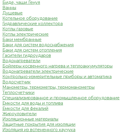
Биде, чаши Генуя
Ванны
Душевые
Котельное оборудование
Гидравлические коллектора
Котлы газовые
Котлы электрические
Баки мембранные
Баки для систем водоснабжения
Баки для систем отопления
Гасители гидроударов
Водонагреватели
Бойлеры косвенного нагрева и теплоаккумуляторы
Водонагреватели электрические
Контрольно-измерительные приборы и автоматика
Водосчетчик
Манометры, термометры, термоманометры
Теплосчетчики
Специализированное и промышленное оборудование
Емкости для воды и топлива
Емкости для фекалий
Жироуловители
Изоляционные материалы
Защитные покрытия для изоляции
Изоляция из вспененного каучука