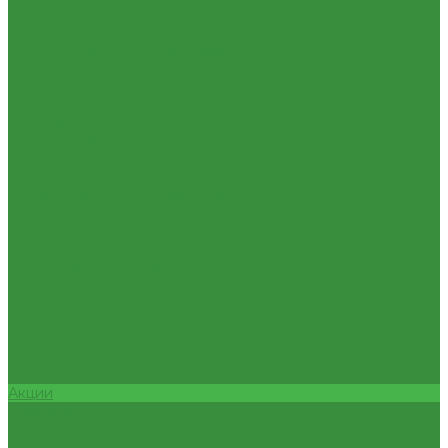
Изоляция из вспененного каучука
Изоляция из вспененного полиэтилена
Крепеж и расходные материалы
Герметик резьбы
Герметики и Пена монтажная
Крепеж
Фильтра для воды
Кухонные фильтры
Инструмент и оборудование
Инструменты Valtec
Оборудование для сварки труб из ПП
Товары для Дачи и Сада
Шланги поливочные
Услуги
Аренда сантехнического инструмента
Доставка
Замена(установка) водосчетчиков
Комплектация объекта под ключ
Модернизация тепловых узлов
Подбор оборудования
Тепловизионное обследование (поиск протечек)
Акции
Компания
Новости
Статьи