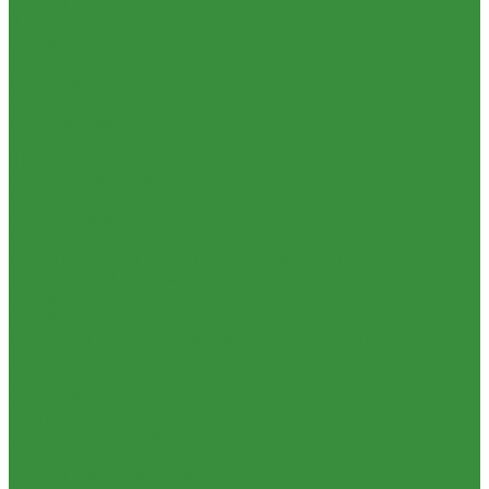
Нипеля
Переходники
Пробки
Сгоны
Тройники
Угольники
Удлиннители
Футорки
Штуцеры
Внутренняя канализация
Декоративные решетки к трапам
Сифоны, сливы
Трапы
Трубы и фасонные части для канализации из ПП
Чугунная SML-канализация
Наружная канализация и колодцы
Наружная канализация
Трубы для наружной канализации из ПВХ Д110-200мм
(гладкие)
Насосное оборудование
Колодезные насосы
Комплектующие для насосов
Насосная автоматика
Насосные установки для канализации
Насосы для водоснабжения