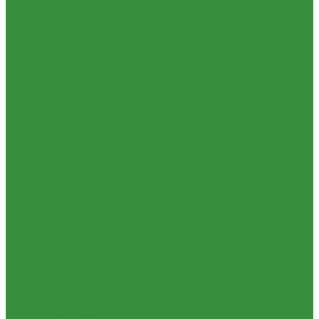
Душевые
Мойки для кухни
Каменные мойки ULGRAN
Писсуары
Полотенцесушители
Раковины для ванны
Смесители
Душевые системы
Смесители для ванны/душа
Смесители для кухни
Смесители для раковины
ЭЛЕКТРИЧЕСКИЕ краны
Унитазы
Котельное оборудование
Гидравлические коллектора
Котлы газовые
Котлы электрические
Теплоносители для систем отопления
Баки мембранные
Баки для систем водоснабжения
Баки для систем отопления
Гасители гидроударов
Водонагреватели
Бойлеры косвенного нагрева и теплоаккумуляторы
Водонагреватели электрические