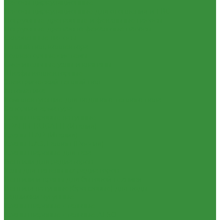
Насосы циркуляционные
Насосы циркуляционные для отопления и ГВС
Погружные дренажные и фекальные насосы
Погружные дренажно-фекальные насосы
Скваженные насосы
Теплый пол, коллектора
Коллекторные системы
Смесительные узлы и клапаны
Шкафы коллекторные
Электрический теплый пол
Автоматика
Комплектующие для водяного теплого пола
Запорная арматура
Краны шаровые латунные
КРАНЫ BUGATTI (Италия)
Краны ITAP (Италия)
Краны БАЗ, Галлоп (Россия)
Краны шаровые для газа
Вентили для радиаторов
Узлы для панельных радиаторов
Вентили и краны для бытовой техники
Вентиля латунные(бронзовые) для воды
Задвижки чугунные
Краны шаровые стальные
Краны шаровые стальные ALSO