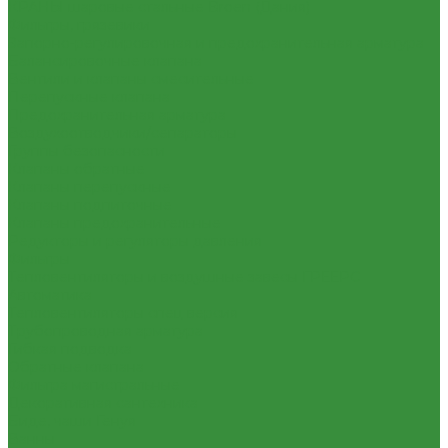
КРАНЫ шаровые стальные Broen (Дания)
Фильтры, грязевики
Запорно-регулировочная и предохранительная арматура
Балансировочные клапана
Вентили и клапаны смесительные
Перепускные клапана
Предохранительная арматура
Воздухоотводчики/сепараторы
Группы безопасности
Клапаны обратные
Клапаны перепускные
Клапаны подпиточные
Клапаны предохранительные
Редукторы и регуляторы давления
Фильтры
Тепловентиляторы и воздушные завесы ГРЕЕРС
Автоматика
Тепловентиляторы спец версия
Трубопроводная арматура
Гибкая подводка
Обратные клапана
Фильтра магистральные
Декоративная сантехника
Биде, чаши Генуя
Ванны