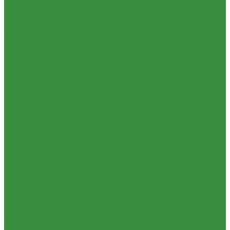
Отзывы
Политика конфиденциальности
Сертификаты
Проекты
Помощь
Условия оплаты
Условия доставки
Вопрос - ответ
Бренды
Партнерство
Контакты
...
Каталог товаров
Приборы отопительные
Радиаторы алюминиевые
Радиаторы биметаллические
Радиаторы стальные панельные
Тепловентиляторы водяные
Комплектующие к радиаторам
Радиаторная арматура
Трубы и фитинги для отопления и водоснабжения
Трубы PEX, PE-RT и фитинги
Трубы и фитинги полипропиленовые
Пластиковые трубы и фитинги из ПП РосТурПласт