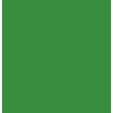
(Россия)
Пластиковые Трубы из ПП FV-plast (Чехия)
Пластиковые трубы из ПП Valfex (Россия)
Трубы металлопластиковые и фитинги
Водорозетка МП
Гильза МП
Кольцо уплотнительное МП
Крестовина МП
Муфта МП
Тройник МП
Труба МеталлоПластиковая
Угольник МП
Трубы ПНД и фитинги
Трубы стальные и фитинги
GEBO
Отводы стальные
Переходы стальные
Трубная заготовка
Трубы стальные
Фитинги резьбовые
Бочата
Заглушки
Контргайки
Крестовины
Муфты