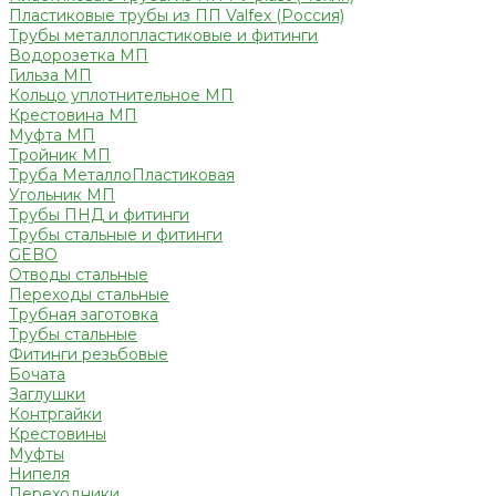
Пластиковые трубы из ПП Valfex (Россия)
Трубы металлопластиковые и фитинги
Водорозетка МП
Гильза МП
Кольцо уплотнительное МП
Крестовина МП
Муфта МП
Тройник МП
Труба МеталлоПластиковая
Угольник МП
Трубы ПНД и фитинги
Трубы стальные и фитинги
GEBO
Отводы стальные
Переходы стальные
Трубная заготовка
Трубы стальные
Фитинги резьбовые
Бочата
Заглушки
Контргайки
Крестовины
Муфты
Нипеля
Переходники