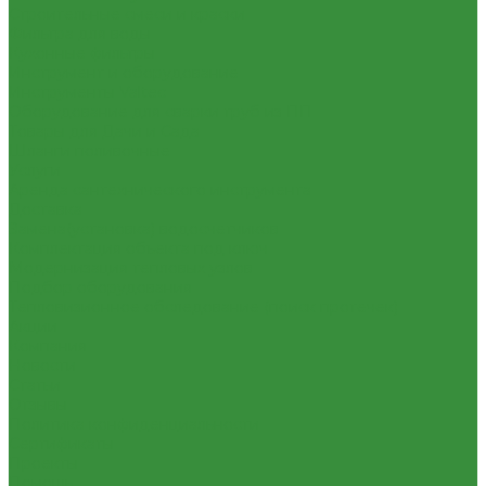
Строительные смеси и краски
Фильтра для воды
Кухонные фильтры
Инструмент и оборудование
Инструменты Valtec
Оборудование для сварки труб из ПП
Товары для Дачи и Сада
Шланги поливочные
Услуги
Аренда сантехнического инструмента
Доставка
Замена(установка) водосчетчиков
Комплектация объекта под ключ
Модернизация тепловых узлов
Подбор оборудования
Тепловизионное обследование (поиск протечек)
Акции
Компания
Новости
Статьи
Отзывы
Политика конфиденциальности
Сертификаты
Проекты
Помощь