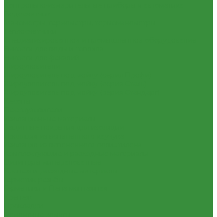
Контрольно-измерительные приборы и автоматика
Водосчетчик
Манометры, термометры, термоманометры
Теплосчетчики
Специализированное и промышленное оборудование
Емкости для воды и топлива
Емкости для фекалий
Жироуловители
Жироуловитель под мойку (серия Профи)
Жироуловитель под мойку (серия Сталь)
Жироуловитель под мойку (серия Стандарт)
Кесоны
Пескоуловители
Изоляционные материалы
Защитные покрытия для изоляции
Изоляция из вспененного каучука
Изоляция из вспененного полиэтилена
Комплектующие и расходные материалы
Цилиндры минераловатные
Крепеж и расходные материалы
Герметик резьбы
Герметики и Пена монтажная
Крепеж
Прокладки
Ремонтные хомуты