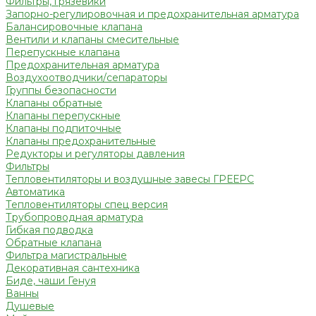
Фильтры, грязевики
Запорно-регулировочная и предохранительная арматура
Балансировочные клапана
Вентили и клапаны смесительные
Перепускные клапана
Предохранительная арматура
Воздухоотводчики/сепараторы
Группы безопасности
Клапаны обратные
Клапаны перепускные
Клапаны подпиточные
Клапаны предохранительные
Редукторы и регуляторы давления
Фильтры
Тепловентиляторы и воздушные завесы ГРЕЕРС
Автоматика
Тепловентиляторы спец версия
Трубопроводная арматура
Гибкая подводка
Обратные клапана
Фильтра магистральные
Декоративная сантехника
Биде, чаши Генуя
Ванны
Душевые