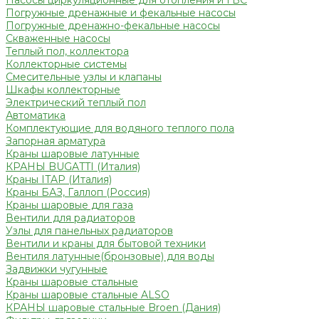
Насосы циркуляционные для отопления и ГВС
Погружные дренажные и фекальные насосы
Погружные дренажно-фекальные насосы
Скваженные насосы
Теплый пол, коллектора
Коллекторные системы
Смесительные узлы и клапаны
Шкафы коллекторные
Электрический теплый пол
Автоматика
Комплектующие для водяного теплого пола
Запорная арматура
Краны шаровые латунные
КРАНЫ BUGATTI (Италия)
Краны ITAP (Италия)
Краны БАЗ, Галлоп (Россия)
Краны шаровые для газа
Вентили для радиаторов
Узлы для панельных радиаторов
Вентили и краны для бытовой техники
Вентиля латунные(бронзовые) для воды
Задвижки чугунные
Краны шаровые стальные
Краны шаровые стальные ALSO
КРАНЫ шаровые стальные Broen (Дания)