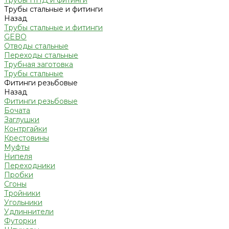
Трубы ПНД и фитинги
Трубы стальные и фитинги
Назад
Трубы стальные и фитинги
GEBO
Отводы стальные
Переходы стальные
Трубная заготовка
Трубы стальные
Фитинги резьбовые
Назад
Фитинги резьбовые
Бочата
Заглушки
Контргайки
Крестовины
Муфты
Нипеля
Переходники
Пробки
Сгоны
Тройники
Угольники
Удлиннители
Футорки