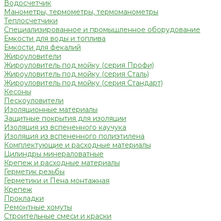
Водосчетчик
Манометры, термометры, термоманометры
Теплосчетчики
Специализированное и промышленное оборудование
Емкости для воды и топлива
Емкости для фекалий
Жироуловители
Жироуловитель под мойку (серия Профи)
Жироуловитель под мойку (серия Сталь)
Жироуловитель под мойку (серия Стандарт)
Кесоны
Пескоуловители
Изоляционные материалы
Защитные покрытия для изоляции
Изоляция из вспененного каучука
Изоляция из вспененного полиэтилена
Комплектующие и расходные материалы
Цилиндры минераловатные
Крепеж и расходные материалы
Герметик резьбы
Герметики и Пена монтажная
Крепеж
Прокладки
Ремонтные хомуты
Строительные смеси и краски