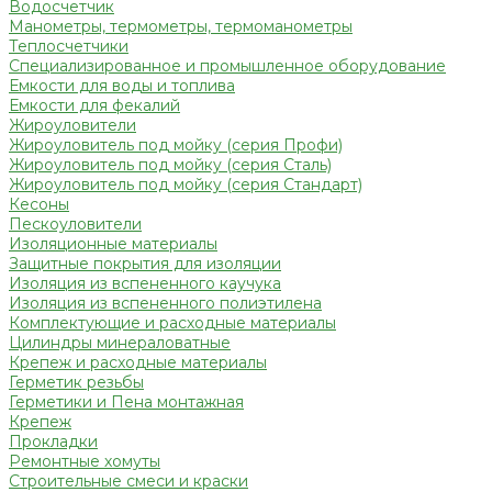
Водосчетчик
Манометры, термометры, термоманометры
Теплосчетчики
Специализированное и промышленное оборудование
Емкости для воды и топлива
Емкости для фекалий
Жироуловители
Жироуловитель под мойку (серия Профи)
Жироуловитель под мойку (серия Сталь)
Жироуловитель под мойку (серия Стандарт)
Кесоны
Пескоуловители
Изоляционные материалы
Защитные покрытия для изоляции
Изоляция из вспененного каучука
Изоляция из вспененного полиэтилена
Комплектующие и расходные материалы
Цилиндры минераловатные
Крепеж и расходные материалы
Герметик резьбы
Герметики и Пена монтажная
Крепеж
Прокладки
Ремонтные хомуты
Строительные смеси и краски