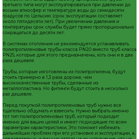
(Россия)
третьего типа могут эксплуатироваться при давлении до
Пластиковые Трубы из ПП FV-plast (Чехия)
восьми атмосфер и температуре воды до семидесяти
Пластиковые трубы из ПП Valfex (Россия)
градусов по Цельсию (срок эксплуатации составляет
Трубы металлопластиковые и фитинги
около пятидесяти лет). При увеличении давления и
Водорозетка МП
температуры срок службы будет прямо пропорционально
Гильза МП
сокращаться до десяти лет.
Кольцо уплотнительное МП
Крестовина МП
В системах отопления не рекомендуется устанавливать
Муфта МП
полипропиленовые трубы класса PN20 вместо труб класса
Тройник МП
PN25, которые для этого предназначены, хоть они и в два
Труба МеталлоПластиковая
раза дешевле.
Угольник МП
Трубы ПНД и фитинги
Трубы, которые изготовлены из полипропилена, будут
Трубы стальные и фитинги
стоить примерно в 1,3 раза дороже, чем
GEBO
высококачественные трубы, сделанные из
Отводы стальные
металлопластика. Но фитинги будут стоить в несколько
Переходы стальные
раз дешевле.
Трубная заготовка
Трубы стальные
Перед покупкой полипропиленовых труб нужно все
Фитинги резьбовые
тщательно обдумать и взвесить. Нужно выбрать именно
Бочата
тот тип полипропиленовых труб, который подходит
Заглушки
именно для ваших целей и имеет подходящие по всем
Контргайки
параметрам характеристики, Это поможет избежать
Крестовины
дальнейших проблем при его установке и эксплуатации, а,
Муфты
следовательно, и лишних затрат на их устранение, что на