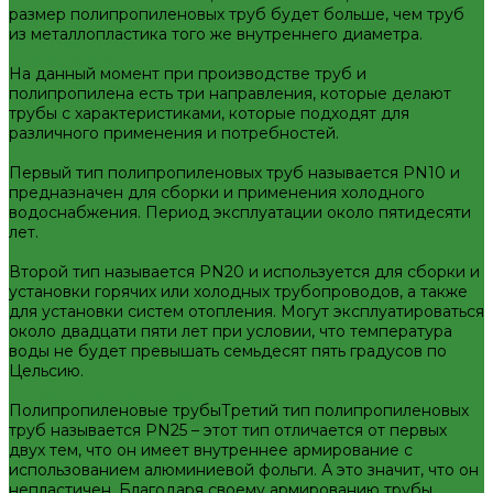
размер полипропиленовых труб будет больше, чем труб
Отзывы
из металлопластика того же внутреннего диаметра.
Политика конфиденциальности
Сертификаты
На данный момент при производстве труб и
Проекты
полипропилена есть три направления, которые делают
Помощь
трубы с характеристиками, которые подходят для
Условия оплаты
различного применения и потребностей.
Условия доставки
Вопрос - ответ
Первый тип полипропиленовых труб называется PN10 и
Бренды
предназначен для сборки и применения холодного
Партнерство
водоснабжения. Период эксплуатации около пятидесяти
Контакты
лет.
...
Каталог товаров
Второй тип называется PN20 и используется для сборки и
Приборы отопительные
установки горячих или холодных трубопроводов, а также
Радиаторы алюминиевые
для установки систем отопления. Могут эксплуатироваться
Радиаторы биметаллические
около двадцати пяти лет при условии, что температура
Радиаторы стальные панельные
воды не будет превышать семьдесят пять градусов по
Тепловентиляторы водяные
Цельсию.
Комплектующие к радиаторам
Радиаторная арматура
Полипропиленовые трубыТретий тип полипропиленовых
Трубы и фитинги для отопления и водоснабжения
труб называется PN25 – этот тип отличается от первых
Трубы PEX, PE-RT и фитинги
двух тем, что он имеет внутреннее армирование с
Трубы и фитинги полипропиленовые
использованием алюминиевой фольги. А это значит, что он
Пластиковые трубы и фитинги из ПП РосТурПласт
непластичен. Благодаря своему армированию трубы