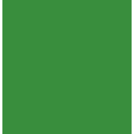
Контрольно-измерительные приборы и автоматика
Водосчетчик
Манометры, термометры, термоманометры
Теплосчетчики
Специализированное и промышленное оборудование
Емкости для воды и топлива
Емкости для фекалий
Жироуловители
Жироуловитель под мойку (серия Профи)
Жироуловитель под мойку (серия Сталь)
Жироуловитель под мойку (серия Стандарт)
Кесоны
Пескоуловители
Изоляционные материалы
Защитные покрытия для изоляции
Изоляция из вспененного каучука
Изоляция из вспененного полиэтилена
Комплектующие и расходные материалы
Цилиндры минераловатные
Крепеж и расходные материалы
Герметик резьбы
Герметики и Пена монтажная
Крепеж
Прокладки
Ремонтные хомуты