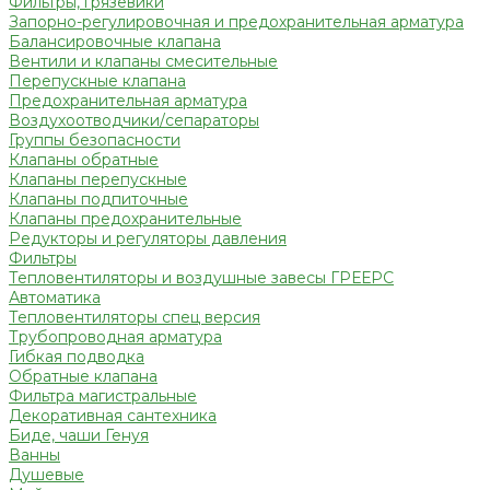
Фильтры, грязевики
Запорно-регулировочная и предохранительная арматура
Балансировочные клапана
Вентили и клапаны смесительные
Перепускные клапана
Предохранительная арматура
Воздухоотводчики/сепараторы
Группы безопасности
Клапаны обратные
Клапаны перепускные
Клапаны подпиточные
Клапаны предохранительные
Редукторы и регуляторы давления
Фильтры
Тепловентиляторы и воздушные завесы ГРЕЕРС
Автоматика
Тепловентиляторы спец версия
Трубопроводная арматура
Гибкая подводка
Обратные клапана
Фильтра магистральные
Декоративная сантехника
Биде, чаши Генуя
Ванны
Душевые