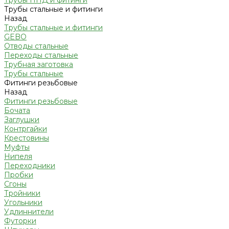
Трубы ПНД и фитинги
Трубы стальные и фитинги
Назад
Трубы стальные и фитинги
GEBO
Отводы стальные
Переходы стальные
Трубная заготовка
Трубы стальные
Фитинги резьбовые
Назад
Фитинги резьбовые
Бочата
Заглушки
Контргайки
Крестовины
Муфты
Нипеля
Переходники
Пробки
Сгоны
Тройники
Угольники
Удлиннители
Футорки