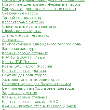
Насосы циркуляционные для отопления и ГВС
Погружные дренажные и фекальные насосы
Погружные дренажно-фекальные насосы
Скваженные насосы
Теплый пол, коллектора
Коллекторные системы
Смесительные узлы и клапаны
Шкафы коллекторные
Электрический теплый пол
Автоматика
Комплектующие для водяного теплого пола
Запорная арматура
Краны шаровые латунные
КРАНЫ BUGATTI (Италия)
Краны ITAP (Италия)
Краны БАЗ, Галлоп (Россия)
Краны шаровые для газа
Вентили для радиаторов
Узлы для панельных радиаторов
Вентили и краны для бытовой техники
Вентиля латунные(бронзовые) для воды
Задвижки чугунные
Краны шаровые стальные
Краны шаровые стальные ALSO
КРАНЫ шаровые стальные Broen (Дания)