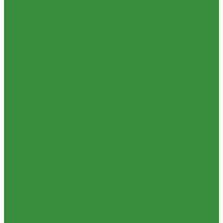
КРАНЫ шаровые стальные Broen (Дания)
Фильтры, грязевики
Запорно-регулировочная и предохранительная арматура
Балансировочные клапана
Вентили и клапаны смесительные
Перепускные клапана
Предохранительная арматура
Воздухоотводчики/сепараторы
Группы безопасности
Клапаны обратные
Клапаны перепускные
Клапаны подпиточные
Клапаны предохранительные
Редукторы и регуляторы давления
Фильтры
Тепловентиляторы и воздушные завесы ГРЕЕРС
Автоматика
Тепловентиляторы спец версия
Трубопроводная арматура
Гибкая подводка
Обратные клапана
Фильтра магистральные
Декоративная сантехника
Биде, чаши Генуя
Ванны