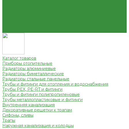
Условия оплаты
Условия доставки
Вопрос - ответ
Бренды
Партнерство
Контакты
Каталог товаров
Приборы отопительные
Радиаторы алюминиевые
Радиаторы биметаллические
Радиаторы стальные панельные
Трубы и фитинги для отопления и водоснабжения
Трубы PEX, PE-RT и фитинги
Трубы и фитинги полипропиленовые
Трубы металлопластиковые и фитинги
Внутренняя канализация
Декоративные решетки к трапам
Сифоны, сливы
Трапы
Наружная канализация и колодцы