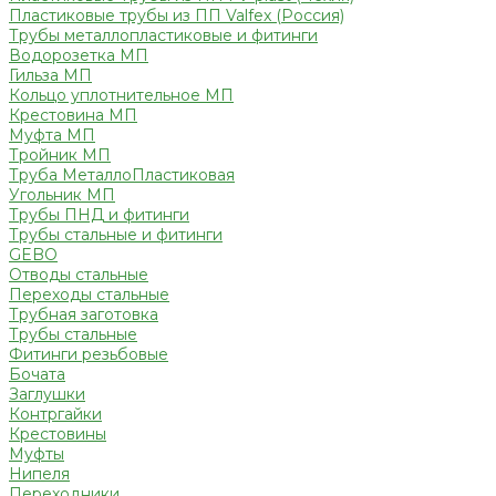
Пластиковые трубы из ПП Valfex (Россия)
Трубы металлопластиковые и фитинги
Водорозетка МП
Гильза МП
Кольцо уплотнительное МП
Крестовина МП
Муфта МП
Тройник МП
Труба МеталлоПластиковая
Угольник МП
Трубы ПНД и фитинги
Трубы стальные и фитинги
GEBO
Отводы стальные
Переходы стальные
Трубная заготовка
Трубы стальные
Фитинги резьбовые
Бочата
Заглушки
Контргайки
Крестовины
Муфты
Нипеля
Переходники