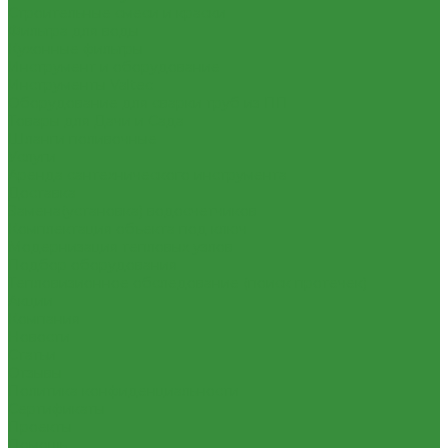
Строительные смеси и краски
Фильтра для воды
Кухонные фильтры
Инструмент и оборудование
Инструменты Valtec
Оборудование для сварки труб из ПП
Товары для Дачи и Сада
Шланги поливочные
Услуги
Аренда сантехнического инструмента
Доставка
Замена(установка) водосчетчиков
Комплектация объекта под ключ
Модернизация тепловых узлов
Подбор оборудования
Тепловизионное обследование (поиск протечек)
Акции
Компания
Новости
Статьи
Отзывы
Политика конфиденциальности
Сертификаты
Проекты
Помощь