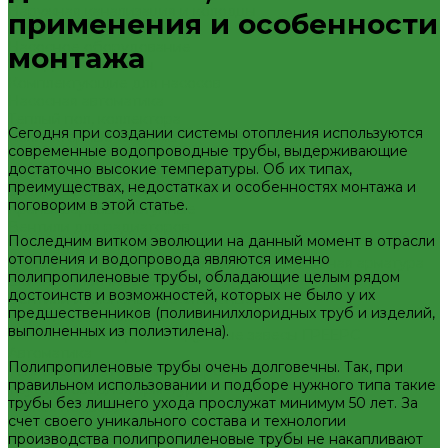
Наружная канализация и колодцы
применения и особенности
Наружная канализация
Насосное оборудование
монтажа
Колодезные насосы
Комплектующие для насосов
Насосная автоматика
Теплый пол, коллектора
Сегодня при создании системы отопления используются
Коллекторные системы
современные водопроводные трубы, выдерживающие
Смесительные узлы и клапаны
достаточно высокие температуры. Об их типах,
Шкафы коллекторные
преимуществах, недостатках и особенностях монтажа и
Запорная арматура
поговорим в этой статье.
Краны шаровые латунные
Вентили для радиаторов
Последним витком эволюции на данный момент в отрасли
Вентили и краны для бытовой техники
отопления и водопровода являются именно
Запорно-регулировочная и предохранительная арматура
полипропиленовые трубы, обладающие целым рядом
Балансировочные клапана
достоинств и возможностей, которых не было у их
Вентили и клапаны смесительные
предшественников (поливинилхлоридных труб и изделий,
Перепускные клапана
выполненных из полиэтилена).
Тепловентиляторы и воздушные завесы ГРЕЕРС
Автоматика
Полипропиленовые трубы очень долговечны. Так, при
Тепловентиляторы спец версия
правильном использовании и подборе нужного типа такие
Трубопроводная арматура
трубы без лишнего ухода прослужат минимум 50 лет. За
Гибкая подводка
счет своего уникального состава и технологии
Обратные клапана
производства полипропиленовые трубы не накапливают
Фильтра магистральные