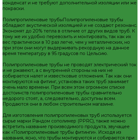
конденсат и не требуют дополнительной изоляции или же
Декоративная сантехника
покраски.
Биде, чаши Генуя
Ванны
Полипропиленовые трубыПолипропиленовые трубы
Душевые
обладают акустической изоляцией и не создают резонанс.
Котельное оборудование
Экономят до 20% тепла в отличие от других видов труб. К
Гидравлические коллектора
тому же их удобно перевозить и монтировать, так как их
Котлы газовые
вес практически в 10 раз легче, чем у металлических, но
Котлы электрические
при этом они могут выдерживать рекордную на данное
Баки мембранные
время температуру в 95 градусов по Цельсию.
Баки для систем водоснабжения
Баки для систем отопления
Полипропиленовые трубы не проводят электрический ток
Гасители гидроударов
и не ржавеют, а с внутренней стороны на них не
Водонагреватели
собирается налет и известковые отложения. Так как они
Бойлеры косвенного нагрева и теплоаккумуляторы
монтируются на фитинг, установка таких труб занимает
Водонагреватели электрические
очень мало времени. При всем этом огромном списке
Контрольно-измерительные приборы и автоматика
достоинств полипропиленовые трубы сравнительно
Водосчетчик
недорого стоят, а, следовательно, доступны всем.
Манометры, термометры, термоманометры
Продаются они в любом строительном магазине.
Теплосчетчики
Специализированное и промышленное оборудование
Для изготовления полипропиленовых труб используется
Емкости для воды и топлива
сырье марки Рандом сополимер (PPRC), также можно
Емкости для фекалий
встретить название производимого продукта, звучащее
Жироуловители
как «Полипропиленовые трубы фитинги». Исходя из
Изоляционные материалы
названия, ясно, что трубы монтируются и собираются при
Защитные покрытия для изоляции