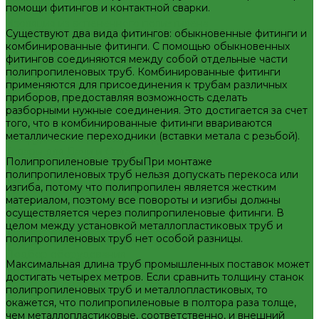
помощи фитингов и контактной сварки.
Изоляция из вспененного каучука
Изоляция из вспененного полиэтилена
Существуют два вида фитингов: обыкновенные фитинги и
Крепеж и расходные материалы
комбинированные фитинги. С помощью обыкновенных
Герметик резьбы
фитингов соединяются между собой отдельные части
Герметики и Пена монтажная
полипропиленовых труб. Комбинированные фитинги
Крепеж
применяются для присоединения к трубам различных
Фильтра для воды
приборов, предоставляя возможность сделать
Кухонные фильтры
разборными нужные соединения. Это достигается за счет
Инструмент и оборудование
того, что в комбинированные фитинги ввариваются
Инструменты Valtec
металлические переходники (вставки метала с резьбой).
Оборудование для сварки труб из ПП
Товары для Дачи и Сада
Полипропиленовые трубыПри монтаже
Шланги поливочные
полипропиленовых труб нельзя допускать перекоса или
Услуги
изгиба, потому что полипропилен является жестким
Аренда сантехнического инструмента
материалом, поэтому все повороты и изгибы должны
Доставка
осуществляется через полипропиленовые фитинги. В
Замена(установка) водосчетчиков
целом между установкой металлопластиковых труб и
Комплектация объекта под ключ
полипропиленовых труб нет особой разницы.
Модернизация тепловых узлов
Подбор оборудования
Максимальная длина труб промышленных поставок может
Тепловизионное обследование (поиск протечек)
достигать четырех метров. Если сравнить толщину станок
Акции
полипропиленовых труб и металлопластиковых, то
Компания
окажется, что полипропиленовые в полтора раза толще,
Новости
чем металлопластиковые, соответственно, и внешний
Статьи