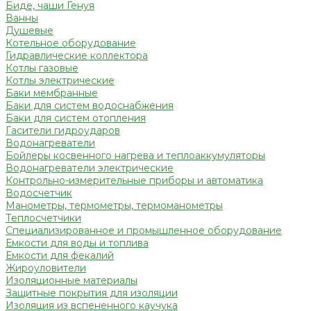
Биде, чаши Генуя
Ванны
Душевые
Котельное оборудование
Гидравлические коллектора
Котлы газовые
Котлы электрические
Баки мембранные
Баки для систем водоснабжения
Баки для систем отопления
Гасители гидроударов
Водонагреватели
Бойлеры косвенного нагрева и теплоаккумуляторы
Водонагреватели электрические
Контрольно-измерительные приборы и автоматика
Водосчетчик
Манометры, термометры, термоманометры
Теплосчетчики
Специализированное и промышленное оборудование
Емкости для воды и топлива
Емкости для фекалий
Жироуловители
Изоляционные материалы
Защитные покрытия для изоляции
Изоляция из вспененного каучука