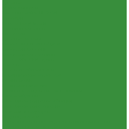
Душевые
Мойки для кухни
Каменные мойки ULGRAN
Писсуары
Полотенцесушители
Раковины для ванны
Смесители
Душевые системы
Смесители для ванны/душа
Смесители для кухни
Смесители для раковины
ЭЛЕКТРИЧЕСКИЕ краны
Унитазы
Котельное оборудование
Гидравлические коллектора
Котлы газовые
Котлы электрические
Теплоносители для систем отопления
Баки мембранные
Баки для систем водоснабжения
Баки для систем отопления
Гасители гидроударов
Водонагреватели
Бойлеры косвенного нагрева и теплоаккумуляторы
Водонагреватели электрические