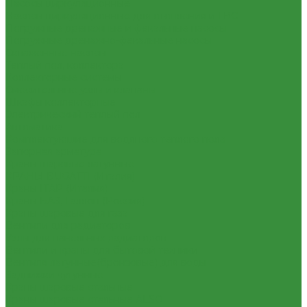
Насосы циркуляционные
Насосы циркуляционные для отопления и ГВС
Погружные дренажные и фекальные насосы
Погружные дренажно-фекальные насосы
Скваженные насосы
Теплый пол, коллектора
Коллекторные системы
Смесительные узлы и клапаны
Шкафы коллекторные
Электрический теплый пол
Автоматика
Комплектующие для водяного теплого пола
Запорная арматура
Краны шаровые латунные
КРАНЫ BUGATTI (Италия)
Краны ITAP (Италия)
Краны БАЗ, Галлоп (Россия)
Краны шаровые для газа
Вентили для радиаторов
Узлы для панельных радиаторов
Вентили и краны для бытовой техники
Вентиля латунные(бронзовые) для воды
Задвижки чугунные
Краны шаровые стальные
Краны шаровые стальные ALSO