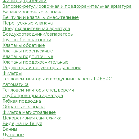
Фильтры, грязевики
Запорно-регулировочная и предохранительная арматура
Балансировочные клапана
Вентили и клапаны смесительные
Перепускные клапана
Предохранительная арматура
Воздухоотводчики/сепараторы
Группы безопасности
Клапаны обратные
Клапаны перепускные
Клапаны подпиточные
Клапаны предохранительные
Редукторы и регуляторы давления
Фильтры
Тепловентиляторы и воздушные завесы ГРЕЕРС
Автоматика
Тепловентиляторы спец версия
Трубопроводная арматура
Гибкая подводка
Обратные клапана
Фильтра магистральные
Декоративная сантехника
Биде, чаши Генуя
Ванны
Душевые