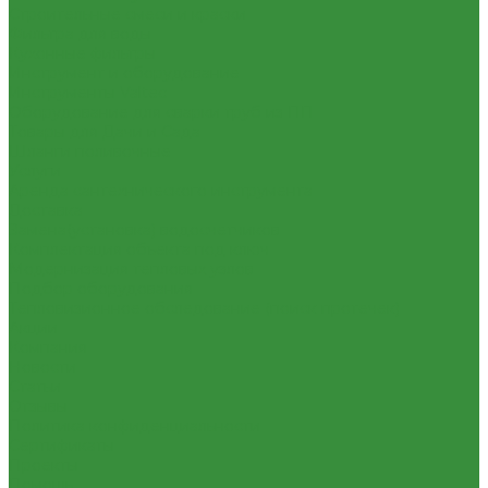
Строительные смеси и краски
Фильтра для воды
Кухонные фильтры
Инструмент и оборудование
Инструменты Valtec
Оборудование для сварки труб из ПП
Товары для Дачи и Сада
Шланги поливочные
Услуги
Аренда сантехнического инструмента
Доставка
Замена(установка) водосчетчиков
Комплектация объекта под ключ
Модернизация тепловых узлов
Подбор оборудования
Тепловизионное обследование (поиск протечек)
Акции
Компания
Новости
Статьи
Отзывы
Политика конфиденциальности
Сертификаты
Проекты
Помощь