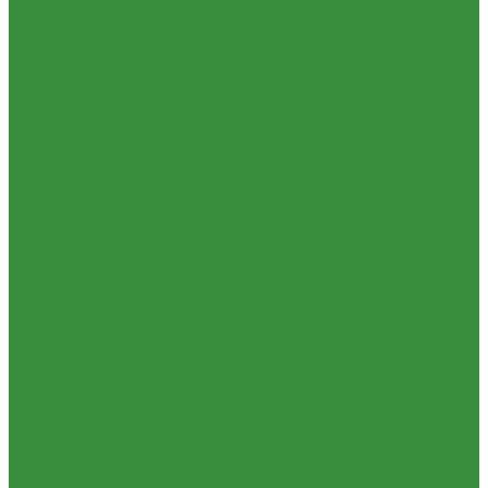
КРАНЫ шаровые стальные Broen (Дания)
Фильтры, грязевики
Запорно-регулировочная и предохранительная арматура
Балансировочные клапана
Вентили и клапаны смесительные
Перепускные клапана
Предохранительная арматура
Воздухоотводчики/сепараторы
Группы безопасности
Клапаны обратные
Клапаны перепускные
Клапаны подпиточные
Клапаны предохранительные
Редукторы и регуляторы давления
Фильтры
Тепловентиляторы и воздушные завесы ГРЕЕРС
Автоматика
Тепловентиляторы спец версия
Трубопроводная арматура
Гибкая подводка
Обратные клапана
Фильтра магистральные
Декоративная сантехника
Биде, чаши Генуя
Ванны