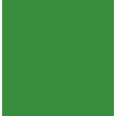
Контрольно-измерительные приборы и автоматика
Водосчетчик
Манометры, термометры, термоманометры
Теплосчетчики
Специализированное и промышленное оборудование
Емкости для воды и топлива
Емкости для фекалий
Жироуловители
Жироуловитель под мойку (серия Профи)
Жироуловитель под мойку (серия Сталь)
Жироуловитель под мойку (серия Стандарт)
Кесоны
Пескоуловители
Изоляционные материалы
Защитные покрытия для изоляции
Изоляция из вспененного каучука
Изоляция из вспененного полиэтилена
Комплектующие и расходные материалы
Цилиндры минераловатные
Крепеж и расходные материалы
Герметик резьбы
Герметики и Пена монтажная
Крепеж
Прокладки
Ремонтные хомуты