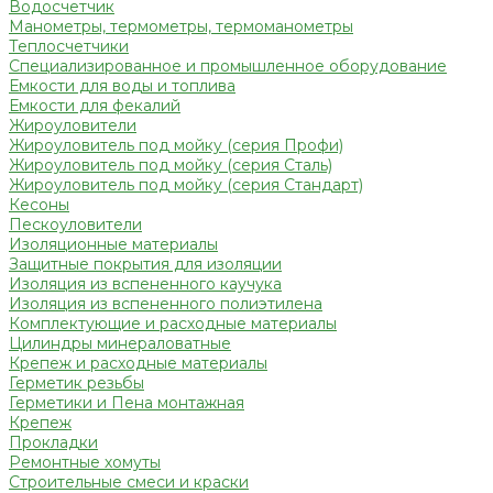
Водосчетчик
Манометры, термометры, термоманометры
Теплосчетчики
Специализированное и промышленное оборудование
Емкости для воды и топлива
Емкости для фекалий
Жироуловители
Жироуловитель под мойку (серия Профи)
Жироуловитель под мойку (серия Сталь)
Жироуловитель под мойку (серия Стандарт)
Кесоны
Пескоуловители
Изоляционные материалы
Защитные покрытия для изоляции
Изоляция из вспененного каучука
Изоляция из вспененного полиэтилена
Комплектующие и расходные материалы
Цилиндры минераловатные
Крепеж и расходные материалы
Герметик резьбы
Герметики и Пена монтажная
Крепеж
Прокладки
Ремонтные хомуты
Строительные смеси и краски