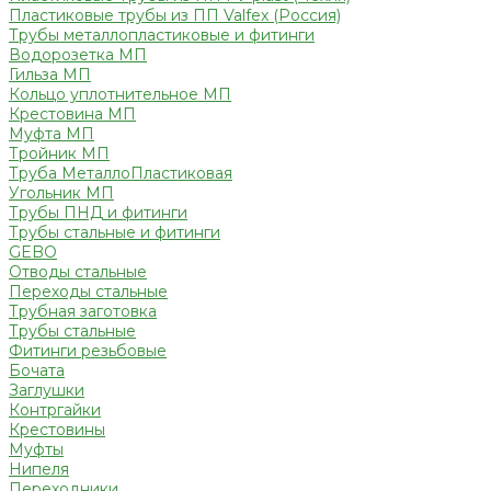
Пластиковые трубы из ПП Valfex (Россия)
Трубы металлопластиковые и фитинги
Водорозетка МП
Гильза МП
Кольцо уплотнительное МП
Крестовина МП
Муфта МП
Тройник МП
Труба МеталлоПластиковая
Угольник МП
Трубы ПНД и фитинги
Трубы стальные и фитинги
GEBO
Отводы стальные
Переходы стальные
Трубная заготовка
Трубы стальные
Фитинги резьбовые
Бочата
Заглушки
Контргайки
Крестовины
Муфты
Нипеля
Переходники