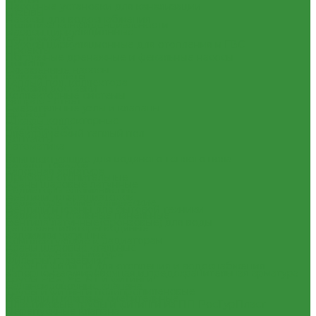
Насосные установки для канализации
Отзывы
Насосы для водоснабжения
Политика конфиденциальности
Насосы циркуляционные
Сертификаты
Насосы циркуляционные для отопления и ГВС
Проекты
Погружные дренажные и фекальные насосы
Помощь
Скваженные насосы
Условия оплаты
Теплый пол, коллектора
Условия доставки
Коллекторные системы
Вопрос - ответ
Смесительные узлы и клапаны
Бренды
Шкафы коллекторные
Партнерство
Электрический теплый пол
Контакты
Автоматика
...
Комплектующие для водяного теплого пола
Каталог товаров
Запорная арматура
Приборы отопительные
Краны шаровые латунные
Радиаторы алюминиевые
Вентили для радиаторов
Радиаторы биметаллические
Вентили и краны для бытовой техники
Радиаторы стальные панельные
Вентиля латунные(бронзовые) для воды
Тепловентиляторы водяные
Задвижки чугунные
Комплектующие к радиаторам
Краны шаровые стальные
Радиаторная арматура
Фильтры, грязевики
Трубы и фитинги для отопления и водоснабжения
Запорно-регулировочная и предохранительная арматура
Трубы PEX, PE-RT и фитинги
Балансировочные клапана
Трубы и фитинги полипропиленовые
Вентили и клапаны смесительные
Пластиковые трубы и фитинги из ПП РосТурПласт
Перепускные клапана