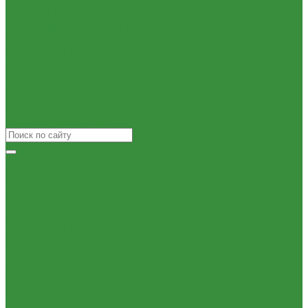
Насосы циркуляционные
Прокладки
Насосы циркуляционные для отопления и ГВС
Ремонтные хомуты
Погружные дренажные и фекальные насосы
Строительные смеси и краски
Погружные дренажно-фекальные насосы
Фильтра для воды
Скваженные насосы
Кухонные фильтры
Теплый пол, коллектора
Инструмент и оборудование
Коллекторные системы
Инструменты Valtec
Смесительные узлы и клапаны
Оборудование для сварки труб из ПП
Шкафы коллекторные
Товары для Дачи и Сада
Электрический теплый пол
Шланги поливочные
Автоматика
Комплектующие для водяного теплого пола
Запорная арматура
Краны шаровые латунные
КРАНЫ BUGATTI (Италия)
Краны ITAP (Италия)
Краны БАЗ, Галлоп (Россия)
Краны шаровые для газа
Вентили для радиаторов
Узлы для панельных радиаторов
Вентили и краны для бытовой техники
Вентиля латунные(бронзовые) для воды
Задвижки чугунные
Краны шаровые стальные
Краны шаровые стальные ALSO