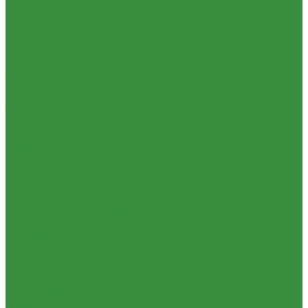
Нипеля
Баки для систем отопления
Переходники
Гасители гидроударов
Пробки
Водонагреватели
Сгоны
Бойлеры косвенного нагрева и теплоаккумуляторы
Тройники
Водонагреватели электрические
Угольники
Контрольно-измерительные приборы и автоматика
Удлиннители
Водосчетчик
Футорки
Манометры, термометры, термоманометры
Штуцеры
Теплосчетчики
Внутренняя канализация
Специализированное и промышленное оборудование
Декоративные решетки к трапам
Емкости для воды и топлива
Сифоны, сливы
Емкости для фекалий
Трапы
Жироуловители
Трубы и фасонные части для канализации из ПП
Кесоны
Чугунная SML-канализация
Пескоуловители
Наружная канализация и колодцы
Изоляционные материалы
Наружная канализация
Защитные покрытия для изоляции
Трубы для наружной канализации из ПВХ Д110-200мм
Изоляция из вспененного каучука
(гладкие)
Изоляция из вспененного полиэтилена
Насосное оборудование
Комплектующие и расходные материалы
Колодезные насосы
Цилиндры минераловатные
Комплектующие для насосов
Крепеж и расходные материалы
Насосная автоматика
Герметик резьбы
Насосные установки для канализации
Герметики и Пена монтажная
Насосы для водоснабжения
Крепеж