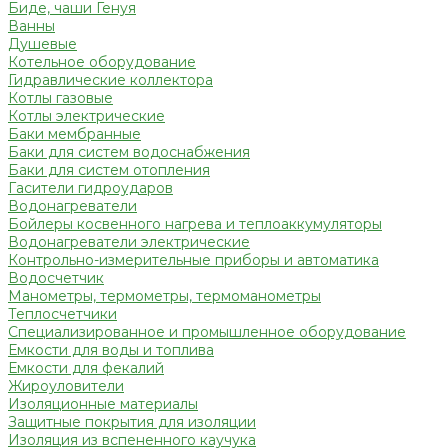
Биде, чаши Генуя
Ванны
Душевые
Котельное оборудование
Гидравлические коллектора
Котлы газовые
Котлы электрические
Баки мембранные
Баки для систем водоснабжения
Баки для систем отопления
Гасители гидроударов
Водонагреватели
Бойлеры косвенного нагрева и теплоаккумуляторы
Водонагреватели электрические
Контрольно-измерительные приборы и автоматика
Водосчетчик
Манометры, термометры, термоманометры
Теплосчетчики
Специализированное и промышленное оборудование
Емкости для воды и топлива
Емкости для фекалий
Жироуловители
Изоляционные материалы
Защитные покрытия для изоляции
Изоляция из вспененного каучука