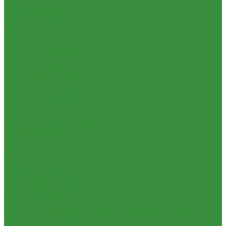
Душевые
Мойки для кухни
Каменные мойки ULGRAN
Писсуары
Полотенцесушители
Раковины для ванны
Смесители
Душевые системы
Смесители для ванны/душа
Смесители для кухни
Смесители для раковины
ЭЛЕКТРИЧЕСКИЕ краны
Унитазы
Котельное оборудование
Гидравлические коллектора
Котлы газовые
Котлы электрические
Теплоносители для систем отопления
Баки мембранные
Баки для систем водоснабжения
Баки для систем отопления
Гасители гидроударов
Водонагреватели
Бойлеры косвенного нагрева и теплоаккумуляторы
Водонагреватели электрические