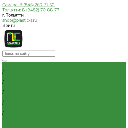
Самара: 8 (846) 260-71-60
Тольятти: 8 (8482) 70-88-77
г. Тольятти
shop@plastic-s.ru
Войти
Каталог товаров
Главная
Приборы отопительные
/
Радиаторы алюминиевые
Каталог товаров
Радиаторы биметаллические
/
Радиаторы стальные панельные
Специализированное и промышленное оборудование
Трубы и фитинги для отопления и водоснабжения
/
Трубы PEX, PE-RT и фитинги
Жироуловители
Трубы и фитинги полипропиленовые
/
Трубы металлопластиковые и фитинги
Жироуловитель под мойку (серия Сталь)
Внутренняя канализация
/
Декоративные решетки к трапам
Жироуловитель ПЭ-0,25-15 серии Стандарт
Сифоны, сливы
Трапы