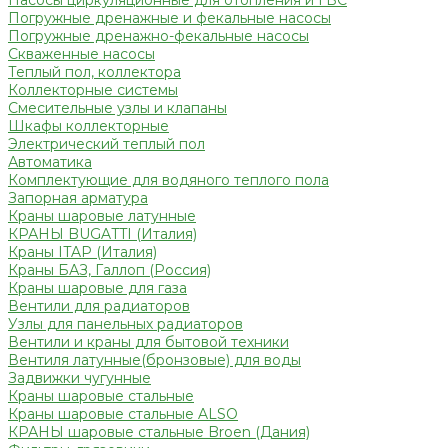
Насосы циркуляционные для отопления и ГВС
Погружные дренажные и фекальные насосы
Погружные дренажно-фекальные насосы
Скваженные насосы
Теплый пол, коллектора
Коллекторные системы
Смесительные узлы и клапаны
Шкафы коллекторные
Электрический теплый пол
Автоматика
Комплектующие для водяного теплого пола
Запорная арматура
Краны шаровые латунные
КРАНЫ BUGATTI (Италия)
Краны ITAP (Италия)
Краны БАЗ, Галлоп (Россия)
Краны шаровые для газа
Вентили для радиаторов
Узлы для панельных радиаторов
Вентили и краны для бытовой техники
Вентиля латунные(бронзовые) для воды
Задвижки чугунные
Краны шаровые стальные
Краны шаровые стальные ALSO
КРАНЫ шаровые стальные Broen (Дания)