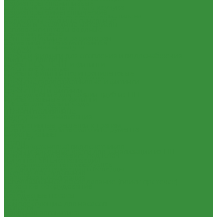
Радиаторы алюминиевые
Изоляция из вспененного каучука
Радиаторы биметаллические
Изоляция из вспененного полиэтилена
Радиаторы стальные панельные
Крепеж и расходные материалы
Тепловентиляторы водяные
Герметик резьбы
Комплектующие к радиаторам
Герметики и Пена монтажная
Радиаторная арматура
Крепеж
Трубы и фитинги для отопления и водоснабжения
Фильтра для воды
Трубы PEX, PE-RT и фитинги
Кухонные фильтры
Трубы и фитинги полипропиленовые
Инструмент и оборудование
Трубы металлопластиковые и фитинги
Инструменты Valtec
Трубы ПНД и фитинги
Оборудование для сварки труб из ПП
Трубы стальные и фитинги
Товары для Дачи и Сада
Фитинги резьбовые
Шланги поливочные
Внутренняя канализация
Услуги
Декоративные решетки к трапам
Аренда сантехнического инструмента
Сифоны, сливы
Доставка
Трапы
Замена(установка) водосчетчиков
Трубы и фасонные части для канализации из ПП
Комплектация объекта под ключ
Чугунная SML-канализация
Модернизация тепловых узлов
Наружная канализация и колодцы
Подбор оборудования
Наружная канализация
Тепловизионное обследование (поиск протечек)
Насосное оборудование
Акции
Колодезные насосы
Компания
Комплектующие для насосов
Новости
Насосная автоматика
Статьи