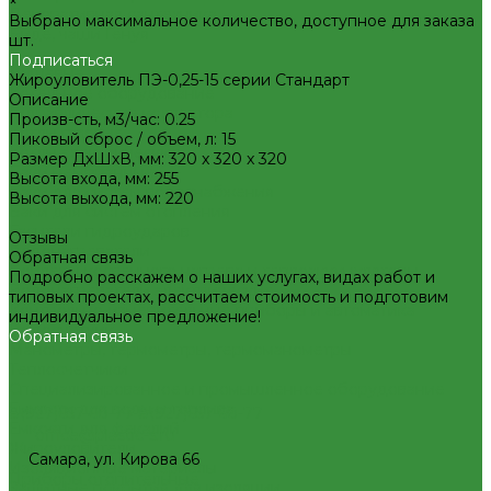
×
Декоративная сантехника
Выбрано максимальное количество, доступное для заказа
Биде, чаши Генуя
шт.
Ванны
Подписаться
Душевые
Жироуловитель ПЭ-0,25-15 серии Стандарт
Котельное оборудование
Описание
Гидравлические коллектора
Произв-сть, м3/час: 0.25
Котлы газовые
Пиковый сброс / объем, л: 15
Котлы электрические
Размер ДхШхВ, мм: 320 x 320 x 320
Баки мембранные
Высота входа, мм: 255
Баки для систем водоснабжения
Высота выхода, мм: 220
Баки для систем отопления
Гасители гидроударов
Отзывы
Водонагреватели
Обратная связь
Бойлеры косвенного нагрева и теплоаккумуляторы
Подробно расскажем о наших услугах, видах работ и
Водонагреватели электрические
типовых проектах, рассчитаем стоимость и подготовим
Контрольно-измерительные приборы и автоматика
индивидуальное предложение!
Водосчетчик
Обратная связь
Манометры, термометры, термоманометры
Теплосчетчики
Специализированное и промышленное оборудование
Емкости для воды и топлива
8(927)657-60-77
8(927)657-60-77
Емкости для фекалий
office@plastic-s.ru
Жироуловители
Самара, ул. Кирова 66
Изоляционные материалы
Приборы отопительные
Защитные покрытия для изоляции