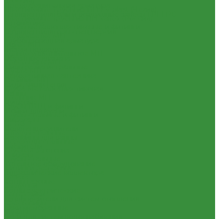
(Россия)
Предохранительная арматура
Пластиковые Трубы из ПП FV-plast (Чехия)
Тепловентиляторы и воздушные завесы ГРЕЕРС
Пластиковые трубы из ПП Valfex (Россия)
Автоматика
Трубы металлопластиковые и фитинги
Тепловентиляторы спец версия
Водорозетка МП
Трубопроводная арматура
Гильза МП
Гибкая подводка
Кольцо уплотнительное МП
Обратные клапана
Крестовина МП
Фильтра магистральные
Муфта МП
Декоративная сантехника
Тройник МП
Биде, чаши Генуя
Труба МеталлоПластиковая
Ванны
Угольник МП
Душевые
Трубы ПНД и фитинги
Мойки для кухни
Трубы стальные и фитинги
Писсуары
GEBO
Полотенцесушители
Отводы стальные
Раковины для ванны
Переходы стальные
Смесители
Трубная заготовка
Унитазы
Трубы стальные
Котельное оборудование
Фитинги резьбовые
Гидравлические коллектора
Бочата
Котлы газовые
Заглушки
Котлы электрические
Контргайки
Теплоносители для систем отопления
Крестовины
Баки мембранные
Муфты
Баки для систем водоснабжения