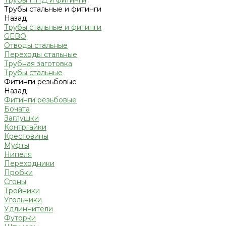
Трубы ПНД и фитинги
Трубы стальные и фитинги
Назад
Трубы стальные и фитинги
GEBO
Отводы стальные
Переходы стальные
Трубная заготовка
Трубы стальные
Фитинги резьбовые
Назад
Фитинги резьбовые
Бочата
Заглушки
Контргайки
Крестовины
Муфты
Нипеля
Переходники
Пробки
Сгоны
Тройники
Угольники
Удлиннители
Футорки