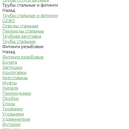
Трубы ПНД и фитинги
Трубы стальные и фитинги
Назад
Трубы стальные и фитинги
GEBO
Отводы стальные
Переходы стальные
Трубная заготовка
Трубы стальные
Фитинги резьбовые
Назад
Фитинги резьбовые
Бочата
Заглушки
Контргайки
Крестовины
Муфты
Нипеля
Переходники
Пробки
Сгоны
Тройники
Угольники
Удлиннители
Футорки