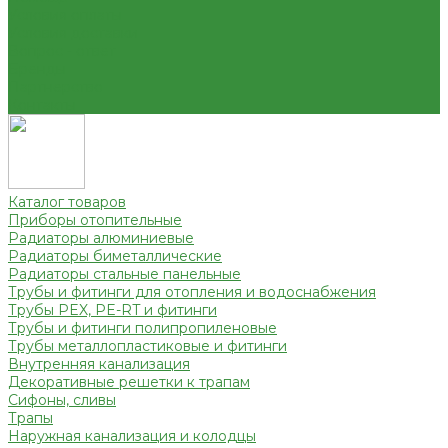
Условия оплаты
Условия доставки
Вопрос - ответ
Бренды
Партнерство
Контакты
Каталог товаров
Приборы отопительные
Радиаторы алюминиевые
Радиаторы биметаллические
Радиаторы стальные панельные
Трубы и фитинги для отопления и водоснабжения
Трубы PEX, PE-RT и фитинги
Трубы и фитинги полипропиленовые
Трубы металлопластиковые и фитинги
Внутренняя канализация
Декоративные решетки к трапам
Сифоны, сливы
Трапы
Наружная канализация и колодцы