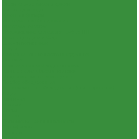
Строительные смеси и краски
Фильтра для воды
Кухонные фильтры
Инструмент и оборудование
Инструменты Valtec
Оборудование для сварки труб из ПП
Товары для Дачи и Сада
Шланги поливочные
Услуги
Аренда сантехнического инструмента
Доставка
Замена(установка) водосчетчиков
Комплектация объекта под ключ
Модернизация тепловых узлов
Подбор оборудования
Тепловизионное обследование (поиск протечек)
Акции
Компания
Новости
Статьи
Отзывы
Политика конфиденциальности
Сертификаты
Проекты
Помощь