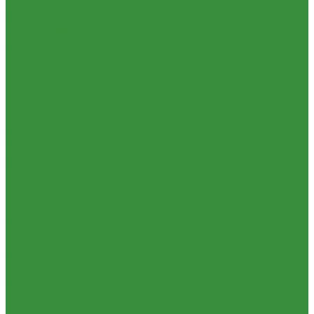
Фитинги резьбовые
Изоляция из вспененного каучука
Внутренняя канализация
Изоляция из вспененного полиэтилена
Декоративные решетки к трапам
Крепеж и расходные материалы
Сифоны, сливы
Герметик резьбы
Трапы
Герметики и Пена монтажная
Трубы и фасонные части для канализации из ПП
Крепеж
Чугунная SML-канализация
Фильтра для воды
Наружная канализация и колодцы
Кухонные фильтры
Наружная канализация
Инструмент и оборудование
Насосное оборудование
Инструменты Valtec
Колодезные насосы
Оборудование для сварки труб из ПП
Комплектующие для насосов
Товары для Дачи и Сада
Насосная автоматика
Шланги поливочные
Насосные установки для канализации
Услуги
Насосы для водоснабжения
Аренда сантехнического инструмента
Насосы циркуляционные
Доставка
Насосы циркуляционные для отопления и ГВС
Замена(установка) водосчетчиков
Погружные дренажные и фекальные насосы
Комплектация объекта под ключ
Скваженные насосы
Модернизация тепловых узлов
Теплый пол, коллектора
Подбор оборудования
Коллекторные системы
Тепловизионное обследование (поиск протечек)
Смесительные узлы и клапаны
Акции
Шкафы коллекторные
Компания
Электрический теплый пол
Новости
Автоматика
Статьи