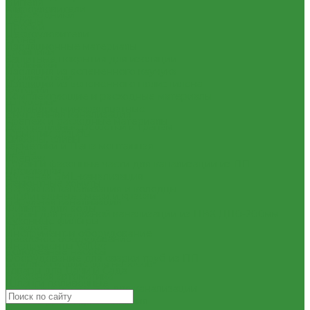
Нипеля
Жироуловители
Переходники
Кесоны
Пробки
Пескоуловители
Сгоны
Изоляционные материалы
Тройники
Защитные покрытия для изоляции
Угольники
Изоляция из вспененного каучука
Удлиннители
Изоляция из вспененного полиэтилена
Футорки
Комплектующие и расходные материалы
Штуцеры
Цилиндры минераловатные
Внутренняя канализация
Крепеж и расходные материалы
Декоративные решетки к трапам
Герметик резьбы
Сифоны, сливы
Герметики и Пена монтажная
Трапы
Крепеж
Трубы и фасонные части для канализации из ПП
Прокладки
Чугунная SML-канализация
Ремонтные хомуты
Наружная канализация и колодцы
Строительные смеси и краски
Наружная канализация
Фильтра для воды
Трубы для наружной канализации из ПВХ Д110-200мм
Кухонные фильтры
(гладкие)
Инструмент и оборудование
Насосное оборудование
Инструменты Valtec
Колодезные насосы
Оборудование для сварки труб из ПП
Комплектующие для насосов
Товары для Дачи и Сада
Насосная автоматика
Шланги поливочные
Насосные установки для канализации
Насосы для водоснабжения