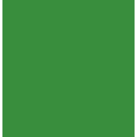
Душевые
Мойки для кухни
Каменные мойки ULGRAN
Писсуары
Полотенцесушители
Раковины для ванны
Смесители
Душевые системы
Смесители для ванны/душа
Смесители для кухни
Смесители для раковины
ЭЛЕКТРИЧЕСКИЕ краны
Унитазы
Котельное оборудование
Гидравлические коллектора
Котлы газовые
Котлы электрические
Теплоносители для систем отопления
Баки мембранные
Баки для систем водоснабжения
Баки для систем отопления
Гасители гидроударов
Водонагреватели
Бойлеры косвенного нагрева и теплоаккумуляторы
Водонагреватели электрические