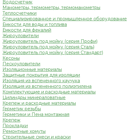
Водосчетчик
Манометры, термометры, термоманометры
Теплосчетчики
Специализированное и промышленное оборудование
Емкости для воды и топлива
Емкости для фекалий
Жироуловители
Жироуловитель под мойку (серия Профи)
Жироуловитель под мойку (серия Сталь)
Жироуловитель под мойку (серия Стандарт)
Кесоны
Пескоуловители
Изоляционные материалы
Защитные покрытия для изоляции
Изоляция из вспененного каучука
Изоляция из вспененного полиэтилена
Комплектующие и расходные материалы
Цилиндры минераловатные
Крепеж и расходные материалы
Герметик резьбы
Герметики и Пена монтажная
Крепеж
Прокладки
Ремонтные хомуты
Строительные смеси и краски