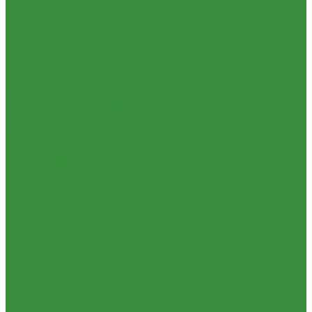
Контрольно-измерительные приборы и автоматика
Водосчетчик
Манометры, термометры, термоманометры
Теплосчетчики
Специализированное и промышленное оборудование
Емкости для воды и топлива
Емкости для фекалий
Жироуловители
Жироуловитель под мойку (серия Профи)
Жироуловитель под мойку (серия Сталь)
Жироуловитель под мойку (серия Стандарт)
Кесоны
Пескоуловители
Изоляционные материалы
Защитные покрытия для изоляции
Изоляция из вспененного каучука
Изоляция из вспененного полиэтилена
Комплектующие и расходные материалы
Цилиндры минераловатные
Крепеж и расходные материалы
Герметик резьбы
Герметики и Пена монтажная
Крепеж
Прокладки
Ремонтные хомуты