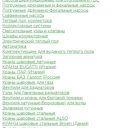
Насосы циркуляционные для отопления и ГВС
Погружные дренажные и фекальные насосы
Погружные дренажно-фекальные насосы
Скваженные насосы
Теплый пол, коллектора
Коллекторные системы
Смесительные узлы и клапаны
Шкафы коллекторные
Электрический теплый пол
Автоматика
Комплектующие для водяного теплого пола
Запорная арматура
Краны шаровые латунные
КРАНЫ BUGATTI (Италия)
Краны ITAP (Италия)
Краны БАЗ, Галлоп (Россия)
Краны шаровые для газа
Вентили для радиаторов
Узлы для панельных радиаторов
Вентили и краны для бытовой техники
Вентиля латунные(бронзовые) для воды
Задвижки чугунные
Краны шаровые стальные
Краны шаровые стальные ALSO
КРАНЫ шаровые стальные Broen (Дания)