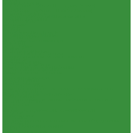
(Россия)
Мойки для кухни
Пластиковые Трубы из ПП FV-plast (Чехия)
Писсуары
Пластиковые трубы из ПП Valfex (Россия)
Полотенцесушители
Трубы металлопластиковые и фитинги
Раковины для ванны
Водорозетка МП
Смесители
Гильза МП
Унитазы
Кольцо уплотнительное МП
Котельное оборудование
Крестовина МП
Гидравлические коллектора
Муфта МП
Котлы газовые
Тройник МП
Котлы электрические
Труба МеталлоПластиковая
Теплоносители для систем отопления
Угольник МП
Баки мембранные
Трубы ПНД и фитинги
Баки для систем водоснабжения
Трубы стальные и фитинги
Баки для систем отопления
GEBO
Гасители гидроударов
Отводы стальные
Водонагреватели
Переходы стальные
Бойлеры косвенного нагрева и теплоаккумуляторы
Трубная заготовка
Водонагреватели электрические
Трубы стальные
Контрольно-измерительные приборы и автоматика
Фитинги резьбовые
Водосчетчик
Бочата
Манометры, термометры, термоманометры
Заглушки
Теплосчетчики
Контргайки
Специализированное и промышленное оборудование
Крестовины
Емкости для воды и топлива
Муфты
Емкости для фекалий