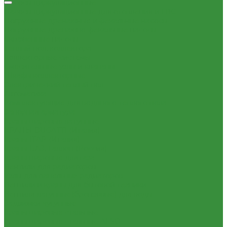
Насосы циркуляционные
Насосы циркуляционные для отопления и ГВС
Погружные дренажные и фекальные насосы
Погружные дренажно-фекальные насосы
Скваженные насосы
Теплый пол, коллектора
Коллекторные системы
Смесительные узлы и клапаны
Шкафы коллекторные
Электрический теплый пол
Автоматика
Комплектующие для водяного теплого пола
Запорная арматура
Краны шаровые латунные
КРАНЫ BUGATTI (Италия)
Краны ITAP (Италия)
Краны БАЗ, Галлоп (Россия)
Краны шаровые для газа
Вентили для радиаторов
Узлы для панельных радиаторов
Вентили и краны для бытовой техники
Вентиля латунные(бронзовые) для воды
Задвижки чугунные
Краны шаровые стальные
Краны шаровые стальные ALSO