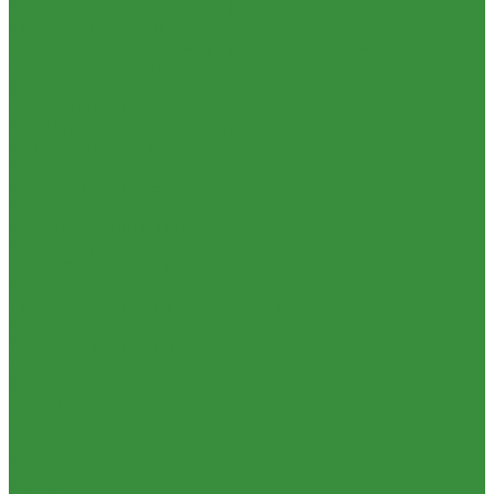
КРАНЫ шаровые стальные Broen (Дания)
Фильтры, грязевики
Запорно-регулировочная и предохранительная арматура
Балансировочные клапана
Вентили и клапаны смесительные
Перепускные клапана
Предохранительная арматура
Воздухоотводчики/сепараторы
Группы безопасности
Клапаны обратные
Клапаны перепускные
Клапаны подпиточные
Клапаны предохранительные
Редукторы и регуляторы давления
Фильтры
Тепловентиляторы и воздушные завесы ГРЕЕРС
Автоматика
Тепловентиляторы спец версия
Трубопроводная арматура
Гибкая подводка
Обратные клапана
Фильтра магистральные
Декоративная сантехника
Биде, чаши Генуя
Ванны