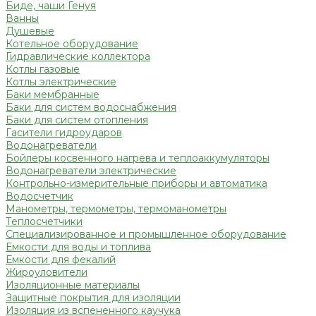
Биде, чаши Генуя
Ванны
Душевые
Котельное оборудование
Гидравлические коллектора
Котлы газовые
Котлы электрические
Баки мембранные
Баки для систем водоснабжения
Баки для систем отопления
Гасители гидроударов
Водонагреватели
Бойлеры косвенного нагрева и теплоаккумуляторы
Водонагреватели электрические
Контрольно-измерительные приборы и автоматика
Водосчетчик
Манометры, термометры, термоманометры
Теплосчетчики
Специализированное и промышленное оборудование
Емкости для воды и топлива
Емкости для фекалий
Жироуловители
Изоляционные материалы
Защитные покрытия для изоляции
Изоляция из вспененного каучука