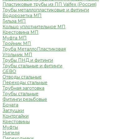
Пластиковые трубы из ПП Valfex (Россия)
Трубы металлопластиковые и фитинги
Водорозетка МП
Гильза МП
Кольцо уплотнительное МП
Крестовина МП
Муфта МП
Тройник МП
Труба МеталлоПластиковая
Угольник МП
Трубы ПНД и фитинги
Трубы стальные и фитинги
GEBO
Отводы стальные
Переходы стальные
Трубная заготовка
Трубы стальные
Фитинги резьбовые
Бочата
Заглушки
Контргайки
Крестовины
Муфты
Нипеля
Переходники