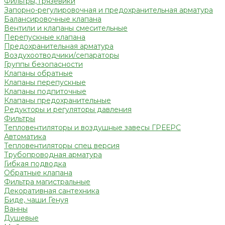
Фильтры, грязевики
Запорно-регулировочная и предохранительная арматура
Балансировочные клапана
Вентили и клапаны смесительные
Перепускные клапана
Предохранительная арматура
Воздухоотводчики/сепараторы
Группы безопасности
Клапаны обратные
Клапаны перепускные
Клапаны подпиточные
Клапаны предохранительные
Редукторы и регуляторы давления
Фильтры
Тепловентиляторы и воздушные завесы ГРЕЕРС
Автоматика
Тепловентиляторы спец версия
Трубопроводная арматура
Гибкая подводка
Обратные клапана
Фильтра магистральные
Декоративная сантехника
Биде, чаши Генуя
Ванны
Душевые