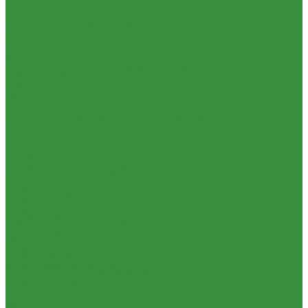
Комплектующие для водяного теплого пола
Отзывы
Запорная арматура
Политика конфиденциальности
Краны шаровые латунные
Сертификаты
Вентили для радиаторов
Проекты
Вентили и краны для бытовой техники
Помощь
Вентиля латунные(бронзовые) для воды
Условия оплаты
Задвижки чугунные
Условия доставки
Краны шаровые стальные
Вопрос - ответ
Фильтры, грязевики
Бренды
Запорно-регулировочная и предохранительная арматура
Партнерство
Балансировочные клапана
Контакты
Вентили и клапаны смесительные
...
Перепускные клапана
Каталог товаров
Предохранительная арматура
Приборы отопительные
Тепловентиляторы и воздушные завесы ГРЕЕРС
Радиаторы алюминиевые
Автоматика
Радиаторы биметаллические
Тепловентиляторы спец версия
Радиаторы стальные панельные
Трубопроводная арматура
Тепловентиляторы водяные
Гибкая подводка
Комплектующие к радиаторам
Обратные клапана
Радиаторная арматура
Фильтра магистральные
Трубы и фитинги для отопления и водоснабжения
Декоративная сантехника
Трубы PEX, PE-RT и фитинги
Биде, чаши Генуя
Трубы и фитинги полипропиленовые
Ванны
Пластиковые трубы и фитинги из ПП РосТурПласт
Душевые