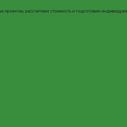
ых проектах, рассчитаем стоимость и подготовим индивидуа