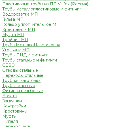
Пластиковые трубы из ПП Valfex (Россия)
Трубы металлопластиковые и фитинги
Водорозетка МП
Гильза МП
Кольцо уплотнительное МП
Крестовина МП
Муфта МП
Тройник МП
Труба МеталлоПластиковая
Угольник МП
Трубы ПНД и фитинги
Трубы стальные и фитинги
GEBO
Отводы стальные
Переходы стальные
Трубная заготовка
Трубы стальные
Фитинги резьбовые
Бочата
Заглушки
Контргайки
Крестовины
Муфты
Нипеля
Переходники