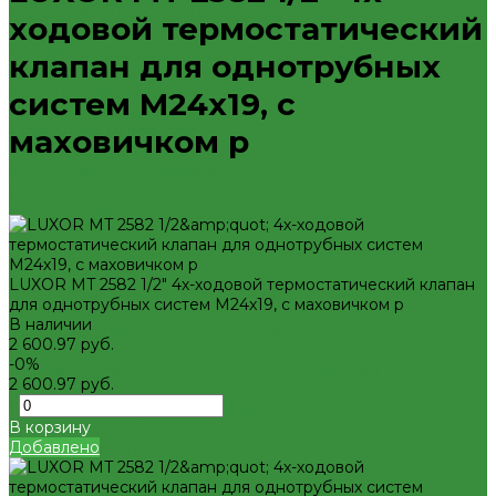
Наружная канализация и колодцы
ходовой термостатический
Наружная канализация
Насосное оборудование
клапан для однотрубных
Колодезные насосы
Комплектующие для насосов
систем M24x19, с
Насосная автоматика
Теплый пол, коллектора
маховичком р
Коллекторные системы
Смесительные узлы и клапаны
Шкафы коллекторные
Запорная арматура
Краны шаровые латунные
Вентили для радиаторов
Вентили и краны для бытовой техники
LUXOR MT 2582 1/2" 4х-ходовой термостатический клапан
Запорно-регулировочная и предохранительная арматура
для однотрубных систем M24x19, с маховичком р
Балансировочные клапана
В наличии
Вентили и клапаны смесительные
2 600.97 руб.
Перепускные клапана
-0%
Тепловентиляторы и воздушные завесы ГРЕЕРС
2 600.97 руб.
Автоматика
-
+
Тепловентиляторы спец версия
В корзину
Трубопроводная арматура
Добавлено
Гибкая подводка
Обратные клапана
Фильтра магистральные