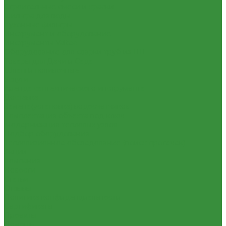
Строительные смеси и краски
Фильтра для воды
Кухонные фильтры
Инструмент и оборудование
Инструменты Valtec
Оборудование для сварки труб из ПП
Товары для Дачи и Сада
Шланги поливочные
Услуги
Аренда сантехнического инструмента
Доставка
Замена(установка) водосчетчиков
Комплектация объекта под ключ
Модернизация тепловых узлов
Подбор оборудования
Тепловизионное обследование (поиск протечек)
Акции
Компания
Новости
Статьи
Отзывы
Политика конфиденциальности
Сертификаты
Проекты
Помощь