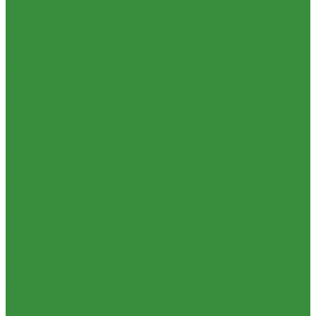
КРАНЫ шаровые стальные Broen (Дания)
Фильтры, грязевики
Запорно-регулировочная и предохранительная арматура
Балансировочные клапана
Вентили и клапаны смесительные
Перепускные клапана
Предохранительная арматура
Воздухоотводчики/сепараторы
Группы безопасности
Клапаны обратные
Клапаны перепускные
Клапаны подпиточные
Клапаны предохранительные
Редукторы и регуляторы давления
Фильтры
Тепловентиляторы и воздушные завесы ГРЕЕРС
Автоматика
Тепловентиляторы спец версия
Трубопроводная арматура
Гибкая подводка
Обратные клапана
Фильтра магистральные
Декоративная сантехника
Биде, чаши Генуя
Ванны