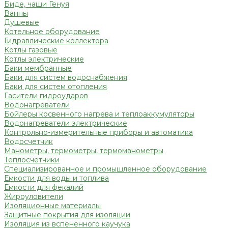
Биде, чаши Генуя
Ванны
Душевые
Котельное оборудование
Гидравлические коллектора
Котлы газовые
Котлы электрические
Баки мембранные
Баки для систем водоснабжения
Баки для систем отопления
Гасители гидроударов
Водонагреватели
Бойлеры косвенного нагрева и теплоаккумуляторы
Водонагреватели электрические
Контрольно-измерительные приборы и автоматика
Водосчетчик
Манометры, термометры, термоманометры
Теплосчетчики
Специализированное и промышленное оборудование
Емкости для воды и топлива
Емкости для фекалий
Жироуловители
Изоляционные материалы
Защитные покрытия для изоляции
Изоляция из вспененного каучука