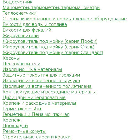
Водосчетчик
Манометры, термометры, термоманометры
Теплосчетчики
Специализированное и промышленное оборудование
Емкости для воды и топлива
Емкости для фекалий
Жироуловители
Жироуловитель под мойку (серия Профи)
Жироуловитель под мойку (серия Сталь)
Жироуловитель под мойку (серия Стандарт)
Кесоны
Пескоуловители
Изоляционные материалы
Защитные покрытия для изоляции
Изоляция из вспененного каучука
Изоляция из вспененного полиэтилена
Комплектующие и расходные материалы
Цилиндры минераловатные
Крепеж и расходные материалы
Герметик резьбы
Герметики и Пена монтажная
Крепеж
Прокладки
Ремонтные хомуты
Строительные смеси и краски