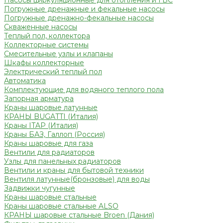
Насосы циркуляционные для отопления и ГВС
Погружные дренажные и фекальные насосы
Погружные дренажно-фекальные насосы
Скваженные насосы
Теплый пол, коллектора
Коллекторные системы
Смесительные узлы и клапаны
Шкафы коллекторные
Электрический теплый пол
Автоматика
Комплектующие для водяного теплого пола
Запорная арматура
Краны шаровые латунные
КРАНЫ BUGATTI (Италия)
Краны ITAP (Италия)
Краны БАЗ, Галлоп (Россия)
Краны шаровые для газа
Вентили для радиаторов
Узлы для панельных радиаторов
Вентили и краны для бытовой техники
Вентиля латунные(бронзовые) для воды
Задвижки чугунные
Краны шаровые стальные
Краны шаровые стальные ALSO
КРАНЫ шаровые стальные Broen (Дания)