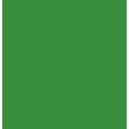
Контрольно-измерительные приборы и автоматика
Водосчетчик
Манометры, термометры, термоманометры
Теплосчетчики
Специализированное и промышленное оборудование
Емкости для воды и топлива
Емкости для фекалий
Жироуловители
Жироуловитель под мойку (серия Профи)
Жироуловитель под мойку (серия Сталь)
Жироуловитель под мойку (серия Стандарт)
Кесоны
Пескоуловители
Изоляционные материалы
Защитные покрытия для изоляции
Изоляция из вспененного каучука
Изоляция из вспененного полиэтилена
Комплектующие и расходные материалы
Цилиндры минераловатные
Крепеж и расходные материалы
Герметик резьбы
Герметики и Пена монтажная
Крепеж
Прокладки
Ремонтные хомуты