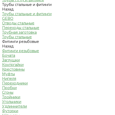
Трубы ПНД и фитинги
Трубы стальные и фитинги
Назад
Трубы стальные и фитинги
GEBO
Отводы стальные
Переходы стальные
Трубная заготовка
Трубы стальные
Фитинги резьбовые
Назад
Фитинги резьбовые
Бочата
Заглушки
Контргайки
Крестовины
Муфты
Нипеля
Переходники
Пробки
Сгоны
Тройники
Угольники
Удлиннители
Футорки