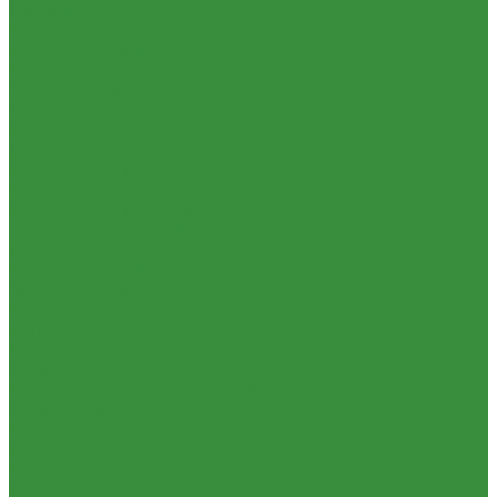
Душевые
Мойки для кухни
Каменные мойки ULGRAN
Писсуары
Полотенцесушители
Раковины для ванны
Смесители
Душевые системы
Смесители для ванны/душа
Смесители для кухни
Смесители для раковины
ЭЛЕКТРИЧЕСКИЕ краны
Унитазы
Котельное оборудование
Гидравлические коллектора
Котлы газовые
Котлы электрические
Теплоносители для систем отопления
Баки мембранные
Баки для систем водоснабжения
Баки для систем отопления
Гасители гидроударов
Водонагреватели
Бойлеры косвенного нагрева и теплоаккумуляторы
Водонагреватели электрические