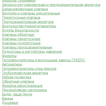
Фильтры, грязевики
Запорно-регулировочная и предохранительная арматура
Балансировочные клапана
Вентили и клапаны смесительные
Перепускные клапана
Предохранительная арматура
Воздухоотводчики/сепараторы
Группы безопасности
Клапаны обратные
Клапаны перепускные
Клапаны подпиточные
Клапаны предохранительные
Редукторы и регуляторы давления
Фильтры
Тепловентиляторы и воздушные завесы ГРЕЕРС
Автоматика
Тепловентиляторы спец версия
Трубопроводная арматура
Гибкая подводка
Обратные клапана
Фильтра магистральные
Декоративная сантехника
Биде, чаши Генуя
Ванны
Душевые