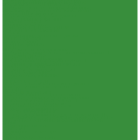
Трубы и фитинги полипропиленовые
Изоляция из вспененного каучука
Трубы металлопластиковые и фитинги
Изоляция из вспененного полиэтилена
Трубы ПНД и фитинги
Крепеж и расходные материалы
Трубы стальные и фитинги
Герметик резьбы
Фитинги резьбовые
Герметики и Пена монтажная
Внутренняя канализация
Крепеж
Декоративные решетки к трапам
Фильтра для воды
Сифоны, сливы
Кухонные фильтры
Трапы
Инструмент и оборудование
Трубы и фасонные части для канализации из ПП
Инструменты Valtec
Чугунная SML-канализация
Оборудование для сварки труб из ПП
Наружная канализация и колодцы
Товары для Дачи и Сада
Наружная канализация
Шланги поливочные
Насосное оборудование
Услуги
Колодезные насосы
Аренда сантехнического инструмента
Комплектующие для насосов
Доставка
Насосная автоматика
Замена(установка) водосчетчиков
Насосные установки для канализации
Комплектация объекта под ключ
Насосы для водоснабжения
Модернизация тепловых узлов
Насосы циркуляционные
Подбор оборудования
Насосы циркуляционные для отопления и ГВС
Тепловизионное обследование (поиск протечек)
Погружные дренажные и фекальные насосы
Акции
Скваженные насосы
Компания
Теплый пол, коллектора
Новости
Коллекторные системы
Статьи