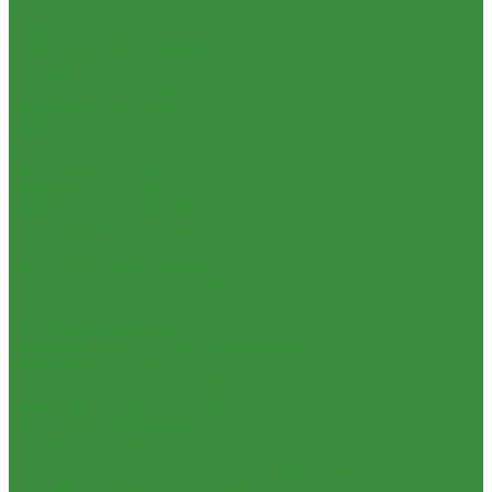
Душевые
Мойки для кухни
Каменные мойки ULGRAN
Писсуары
Полотенцесушители
Раковины для ванны
Смесители
Душевые системы
Смесители для ванны/душа
Смесители для кухни
Смесители для раковины
ЭЛЕКТРИЧЕСКИЕ краны
Унитазы
Котельное оборудование
Гидравлические коллектора
Котлы газовые
Котлы электрические
Теплоносители для систем отопления
Баки мембранные
Баки для систем водоснабжения
Баки для систем отопления
Гасители гидроударов
Водонагреватели
Бойлеры косвенного нагрева и теплоаккумуляторы
Водонагреватели электрические