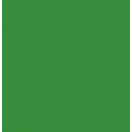
Нипеля
Теплосчетчики
Переходники
Специализированное и промышленное оборудование
Пробки
Емкости для воды и топлива
Сгоны
Емкости для фекалий
Тройники
Жироуловители
Угольники
Кесоны
Удлиннители
Пескоуловители
Футорки
Изоляционные материалы
Штуцеры
Защитные покрытия для изоляции
Внутренняя канализация
Изоляция из вспененного каучука
Декоративные решетки к трапам
Изоляция из вспененного полиэтилена
Сифоны, сливы
Комплектующие и расходные материалы
Трапы
Цилиндры минераловатные
Трубы и фасонные части для канализации из ПП
Крепеж и расходные материалы
Чугунная SML-канализация
Герметик резьбы
Наружная канализация и колодцы
Герметики и Пена монтажная
Наружная канализация
Крепеж
Трубы для наружной канализации из ПВХ Д110-200мм
Прокладки
(гладкие)
Ремонтные хомуты
Насосное оборудование
Строительные смеси и краски
Колодезные насосы
Фильтра для воды
Комплектующие для насосов
Кухонные фильтры
Насосная автоматика
Инструмент и оборудование
Насосные установки для канализации
Инструменты Valtec
Насосы для водоснабжения
Оборудование для сварки труб из ПП