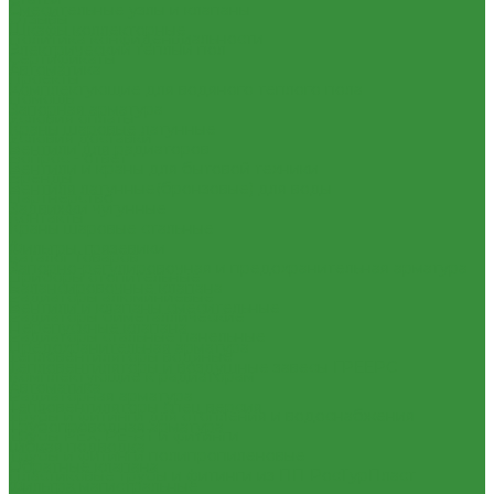
Смесительные узлы и клапаны
Отзывы
Шкафы коллекторные
Политика конфиденциальности
Электрический теплый пол
Сертификаты
Автоматика
Проекты
Комплектующие для водяного теплого пола
Помощь
Запорная арматура
Условия оплаты
Краны шаровые латунные
Условия доставки
Вентили для радиаторов
Вопрос - ответ
Вентили и краны для бытовой техники
Бренды
Вентиля латунные(бронзовые) для воды
Партнерство
Задвижки чугунные
Контакты
Краны шаровые стальные
...
Фильтры, грязевики
Каталог товаров
Запорно-регулировочная и предохранительная арматура
Приборы отопительные
Балансировочные клапана
Радиаторы алюминиевые
Вентили и клапаны смесительные
Радиаторы биметаллические
Перепускные клапана
Радиаторы стальные панельные
Предохранительная арматура
Тепловентиляторы водяные
Тепловентиляторы и воздушные завесы ГРЕЕРС
Комплектующие к радиаторам
Автоматика
Радиаторная арматура
Тепловентиляторы спец версия
Трубы и фитинги для отопления и водоснабжения
Трубопроводная арматура
Трубы PEX, PE-RT и фитинги
Гибкая подводка
Трубы и фитинги полипропиленовые
Обратные клапана
Пластиковые трубы и фитинги из ПП РосТурПласт
Фильтра магистральные