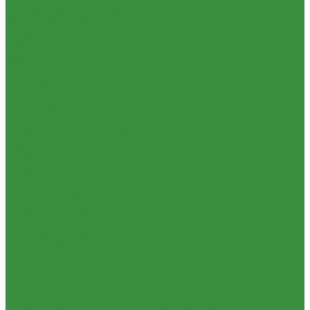
(Россия)
Декоративная сантехника
Пластиковые Трубы из ПП FV-plast (Чехия)
Биде, чаши Генуя
Пластиковые трубы из ПП Valfex (Россия)
Ванны
Трубы металлопластиковые и фитинги
Душевые
Водорозетка МП
Мойки для кухни
Гильза МП
Писсуары
Кольцо уплотнительное МП
Полотенцесушители
Крестовина МП
Раковины для ванны
Муфта МП
Смесители
Тройник МП
Унитазы
Труба МеталлоПластиковая
Котельное оборудование
Угольник МП
Гидравлические коллектора
Трубы ПНД и фитинги
Котлы газовые
Трубы стальные и фитинги
Котлы электрические
GEBO
Теплоносители для систем отопления
Отводы стальные
Баки мембранные
Переходы стальные
Баки для систем водоснабжения
Трубная заготовка
Баки для систем отопления
Трубы стальные
Гасители гидроударов
Фитинги резьбовые
Водонагреватели
Бочата
Бойлеры косвенного нагрева и теплоаккумуляторы
Заглушки
Водонагреватели электрические
Контргайки
Контрольно-измерительные приборы и автоматика
Крестовины
Водосчетчик
Муфты
Манометры, термометры, термоманометры