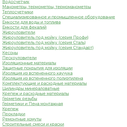
Водосчетчик
Манометры, термометры, термоманометры
Теплосчетчики
Специализированное и промышленное оборудование
Емкости для воды и топлива
Емкости для фекалий
Жироуловители
Жироуловитель под мойку (серия Профи)
Жироуловитель под мойку (серия Сталь)
Жироуловитель под мойку (серия Стандарт)
Кесоны
Пескоуловители
Изоляционные материалы
Защитные покрытия для изоляции
Изоляция из вспененного каучука
Изоляция из вспененного полиэтилена
Комплектующие и расходные материалы
Цилиндры минераловатные
Крепеж и расходные материалы
Герметик резьбы
Герметики и Пена монтажная
Крепеж
Прокладки
Ремонтные хомуты
Строительные смеси и краски