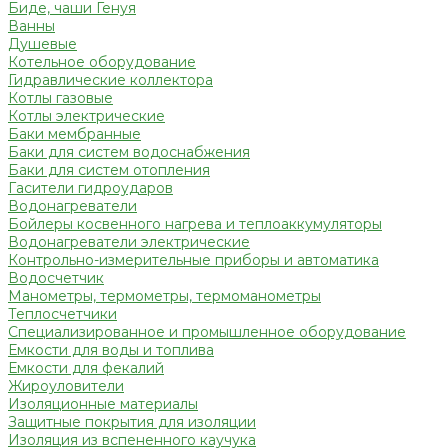
Биде, чаши Генуя
Ванны
Душевые
Котельное оборудование
Гидравлические коллектора
Котлы газовые
Котлы электрические
Баки мембранные
Баки для систем водоснабжения
Баки для систем отопления
Гасители гидроударов
Водонагреватели
Бойлеры косвенного нагрева и теплоаккумуляторы
Водонагреватели электрические
Контрольно-измерительные приборы и автоматика
Водосчетчик
Манометры, термометры, термоманометры
Теплосчетчики
Специализированное и промышленное оборудование
Емкости для воды и топлива
Емкости для фекалий
Жироуловители
Изоляционные материалы
Защитные покрытия для изоляции
Изоляция из вспененного каучука