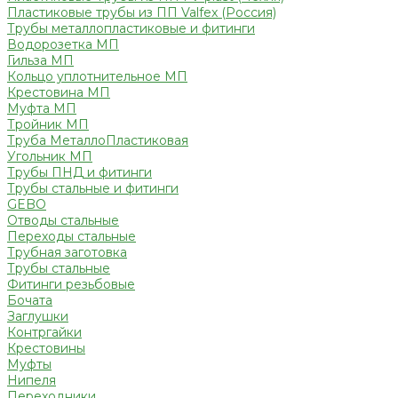
Пластиковые трубы из ПП Valfex (Россия)
Трубы металлопластиковые и фитинги
Водорозетка МП
Гильза МП
Кольцо уплотнительное МП
Крестовина МП
Муфта МП
Тройник МП
Труба МеталлоПластиковая
Угольник МП
Трубы ПНД и фитинги
Трубы стальные и фитинги
GEBO
Отводы стальные
Переходы стальные
Трубная заготовка
Трубы стальные
Фитинги резьбовые
Бочата
Заглушки
Контргайки
Крестовины
Муфты
Нипеля
Переходники