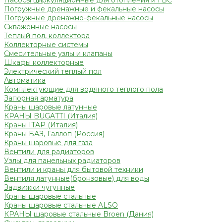
Насосы циркуляционные для отопления и ГВС
Погружные дренажные и фекальные насосы
Погружные дренажно-фекальные насосы
Скваженные насосы
Теплый пол, коллектора
Коллекторные системы
Смесительные узлы и клапаны
Шкафы коллекторные
Электрический теплый пол
Автоматика
Комплектующие для водяного теплого пола
Запорная арматура
Краны шаровые латунные
КРАНЫ BUGATTI (Италия)
Краны ITAP (Италия)
Краны БАЗ, Галлоп (Россия)
Краны шаровые для газа
Вентили для радиаторов
Узлы для панельных радиаторов
Вентили и краны для бытовой техники
Вентиля латунные(бронзовые) для воды
Задвижки чугунные
Краны шаровые стальные
Краны шаровые стальные ALSO
КРАНЫ шаровые стальные Broen (Дания)