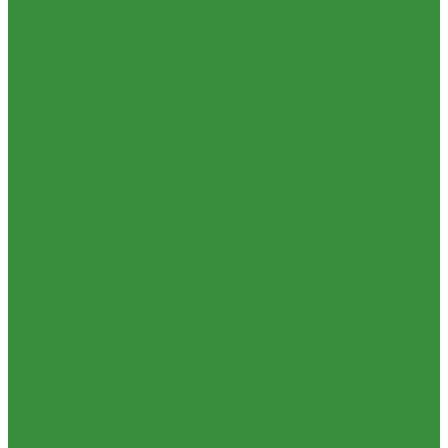
Контрольно-измерительные приборы и автоматика
Водосчетчик
Манометры, термометры, термоманометры
Теплосчетчики
Специализированное и промышленное оборудование
Емкости для воды и топлива
Емкости для фекалий
Жироуловители
Жироуловитель под мойку (серия Профи)
Жироуловитель под мойку (серия Сталь)
Жироуловитель под мойку (серия Стандарт)
Кесоны
Пескоуловители
Изоляционные материалы
Защитные покрытия для изоляции
Изоляция из вспененного каучука
Изоляция из вспененного полиэтилена
Комплектующие и расходные материалы
Цилиндры минераловатные
Крепеж и расходные материалы
Герметик резьбы
Герметики и Пена монтажная
Крепеж
Прокладки
Ремонтные хомуты