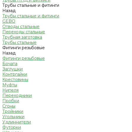
Трубы ПНД и фитинги
Трубы стальные и фитинги
Назад
Трубы стальные и фитинги
GEBO
Отводы стальные
Переходы стальные
Трубная заготовка
Трубы стальные
Фитинги резьбовые
Назад
Фитинги резьбовые
Бочата
Заглушки
Контргайки
Крестовины
Муфты
Нипеля
Переходники
Пробки
Сгоны
Тройники
Угольники
Удлиннители
Футорки