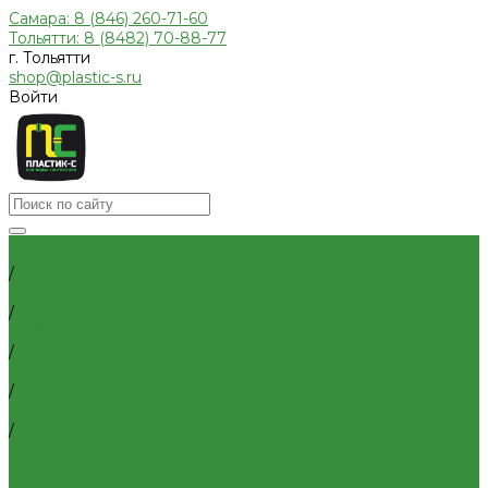
Самара: 8 (846) 260-71-60
Тольятти: 8 (8482) 70-88-77
г. Тольятти
shop@plastic-s.ru
Войти
Каталог товаров
Главная
Приборы отопительные
/
Радиаторы алюминиевые
Каталог товаров
Радиаторы биметаллические
/
Радиаторы стальные панельные
Трубы и фитинги для отопления и водоснабжения
Трубы и фитинги для отопления и водоснабжения
/
Трубы PEX, PE-RT и фитинги
Трубы металлопластиковые и фитинги
Трубы и фитинги полипропиленовые
/
Трубы металлопластиковые и фитинги
Угольник МП
Внутренняя канализация
/
Декоративные решетки к трапам
Угольник МП пресс с ВР 16x1/2" VALTEC
Сифоны, сливы
Трапы