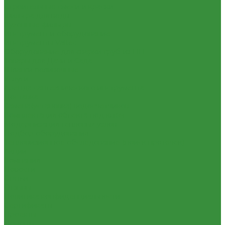
Строительные смеси и краски
Фильтра для воды
Кухонные фильтры
Инструмент и оборудование
Инструменты Valtec
Оборудование для сварки труб из ПП
Товары для Дачи и Сада
Шланги поливочные
Услуги
Аренда сантехнического инструмента
Доставка
Замена(установка) водосчетчиков
Комплектация объекта под ключ
Модернизация тепловых узлов
Подбор оборудования
Тепловизионное обследование (поиск протечек)
Акции
Компания
Новости
Статьи
Отзывы
Политика конфиденциальности
Сертификаты
Проекты
Помощь