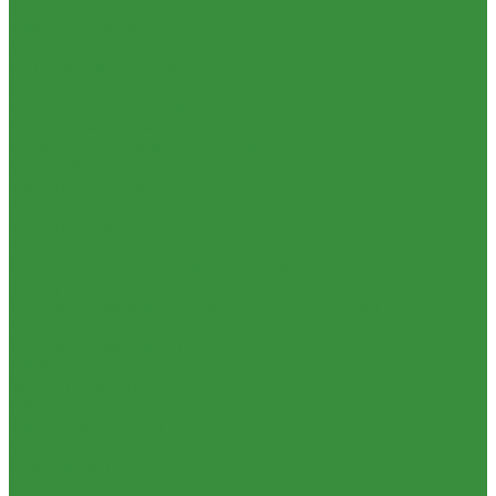
КРАНЫ шаровые стальные Broen (Дания)
Фильтры, грязевики
Запорно-регулировочная и предохранительная арматура
Балансировочные клапана
Вентили и клапаны смесительные
Перепускные клапана
Предохранительная арматура
Воздухоотводчики/сепараторы
Группы безопасности
Клапаны обратные
Клапаны перепускные
Клапаны подпиточные
Клапаны предохранительные
Редукторы и регуляторы давления
Фильтры
Тепловентиляторы и воздушные завесы ГРЕЕРС
Автоматика
Тепловентиляторы спец версия
Трубопроводная арматура
Гибкая подводка
Обратные клапана
Фильтра магистральные
Декоративная сантехника
Биде, чаши Генуя
Ванны