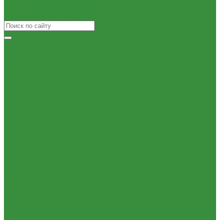
Насосы циркуляционные
Товары для Дачи и Сада
Насосы циркуляционные для отопления и ГВС
Шланги поливочные
Погружные дренажные и фекальные насосы
Погружные дренажно-фекальные насосы
Скваженные насосы
Теплый пол, коллектора
Коллекторные системы
Смесительные узлы и клапаны
Шкафы коллекторные
Электрический теплый пол
Автоматика
Комплектующие для водяного теплого пола
Запорная арматура
Краны шаровые латунные
КРАНЫ BUGATTI (Италия)
Краны ITAP (Италия)
Краны БАЗ, Галлоп (Россия)
Краны шаровые для газа
Вентили для радиаторов
Узлы для панельных радиаторов
Вентили и краны для бытовой техники
Вентиля латунные(бронзовые) для воды
Задвижки чугунные
Краны шаровые стальные
Краны шаровые стальные ALSO