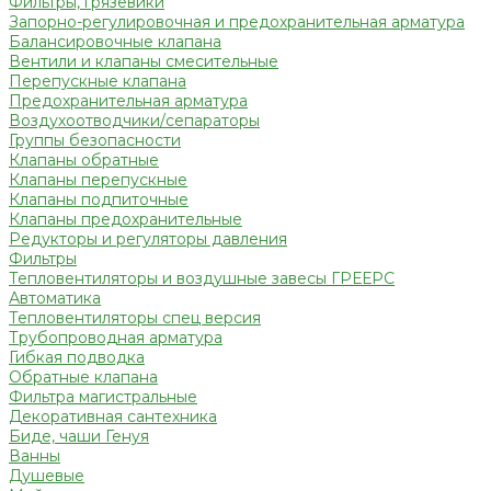
Фильтры, грязевики
Запорно-регулировочная и предохранительная арматура
Балансировочные клапана
Вентили и клапаны смесительные
Перепускные клапана
Предохранительная арматура
Воздухоотводчики/сепараторы
Группы безопасности
Клапаны обратные
Клапаны перепускные
Клапаны подпиточные
Клапаны предохранительные
Редукторы и регуляторы давления
Фильтры
Тепловентиляторы и воздушные завесы ГРЕЕРС
Автоматика
Тепловентиляторы спец версия
Трубопроводная арматура
Гибкая подводка
Обратные клапана
Фильтра магистральные
Декоративная сантехника
Биде, чаши Генуя
Ванны
Душевые