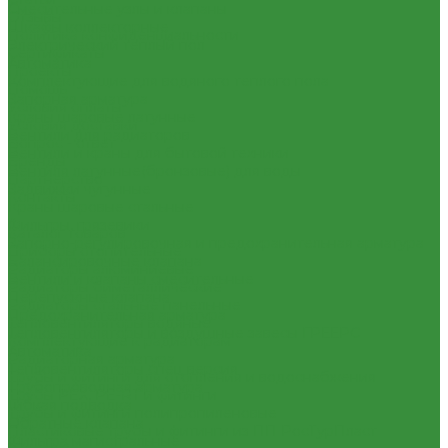
Смесительные узлы и клапаны
Отзывы
Шкафы коллекторные
Политика конфиденциальности
Электрический теплый пол
Сертификаты
Автоматика
Проекты
Комплектующие для водяного теплого пола
Помощь
Запорная арматура
Условия оплаты
Краны шаровые латунные
Условия доставки
Вентили для радиаторов
Вопрос - ответ
Вентили и краны для бытовой техники
Бренды
Вентиля латунные(бронзовые) для воды
Партнерство
Задвижки чугунные
Контакты
Краны шаровые стальные
...
Фильтры, грязевики
Каталог товаров
Запорно-регулировочная и предохранительная арматура
Приборы отопительные
Балансировочные клапана
Радиаторы алюминиевые
Вентили и клапаны смесительные
Радиаторы биметаллические
Перепускные клапана
Радиаторы стальные панельные
Предохранительная арматура
Тепловентиляторы водяные
Тепловентиляторы и воздушные завесы ГРЕЕРС
Комплектующие к радиаторам
Автоматика
Радиаторная арматура
Тепловентиляторы спец версия
Трубы и фитинги для отопления и водоснабжения
Трубопроводная арматура
Трубы PEX, PE-RT и фитинги
Гибкая подводка
Трубы и фитинги полипропиленовые
Обратные клапана
Пластиковые трубы и фитинги из ПП РосТурПласт
Фильтра магистральные