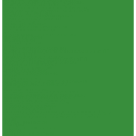
Трубы и фитинги полипропиленовые
Изоляция из вспененного каучука
Трубы металлопластиковые и фитинги
Изоляция из вспененного полиэтилена
Трубы ПНД и фитинги
Крепеж и расходные материалы
Трубы стальные и фитинги
Герметик резьбы
Фитинги резьбовые
Герметики и Пена монтажная
Внутренняя канализация
Крепеж
Декоративные решетки к трапам
Фильтра для воды
Сифоны, сливы
Кухонные фильтры
Трапы
Инструмент и оборудование
Трубы и фасонные части для канализации из ПП
Инструменты Valtec
Чугунная SML-канализация
Оборудование для сварки труб из ПП
Наружная канализация и колодцы
Товары для Дачи и Сада
Наружная канализация
Шланги поливочные
Насосное оборудование
Услуги
Колодезные насосы
Аренда сантехнического инструмента
Комплектующие для насосов
Доставка
Насосная автоматика
Замена(установка) водосчетчиков
Насосные установки для канализации
Комплектация объекта под ключ
Насосы для водоснабжения
Модернизация тепловых узлов
Насосы циркуляционные
Подбор оборудования
Насосы циркуляционные для отопления и ГВС
Тепловизионное обследование (поиск протечек)
Погружные дренажные и фекальные насосы
Акции
Скваженные насосы
Компания
Теплый пол, коллектора
Новости
Коллекторные системы
Статьи