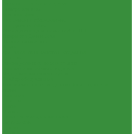
Строительные смеси и краски
Фильтра для воды
Кухонные фильтры
Инструмент и оборудование
Инструменты Valtec
Оборудование для сварки труб из ПП
Товары для Дачи и Сада
Шланги поливочные
Услуги
Аренда сантехнического инструмента
Доставка
Замена(установка) водосчетчиков
Комплектация объекта под ключ
Модернизация тепловых узлов
Подбор оборудования
Тепловизионное обследование (поиск протечек)
Акции
Компания
Новости
Статьи
Отзывы
Политика конфиденциальности
Сертификаты
Проекты
Помощь