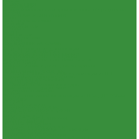
Нипеля
Теплосчетчики
Переходники
Специализированное и промышленное оборудование
Пробки
Емкости для воды и топлива
Сгоны
Емкости для фекалий
Тройники
Жироуловители
Угольники
Кесоны
Удлиннители
Пескоуловители
Футорки
Изоляционные материалы
Штуцеры
Защитные покрытия для изоляции
Внутренняя канализация
Изоляция из вспененного каучука
Декоративные решетки к трапам
Изоляция из вспененного полиэтилена
Сифоны, сливы
Комплектующие и расходные материалы
Трапы
Цилиндры минераловатные
Трубы и фасонные части для канализации из ПП
Крепеж и расходные материалы
Чугунная SML-канализация
Герметик резьбы
Наружная канализация и колодцы
Герметики и Пена монтажная
Наружная канализация
Крепеж
Трубы для наружной канализации из ПВХ Д110-200мм
Прокладки
(гладкие)
Ремонтные хомуты
Насосное оборудование
Строительные смеси и краски
Колодезные насосы
Фильтра для воды
Комплектующие для насосов
Кухонные фильтры
Насосная автоматика
Инструмент и оборудование
Насосные установки для канализации
Инструменты Valtec
Насосы для водоснабжения
Оборудование для сварки труб из ПП