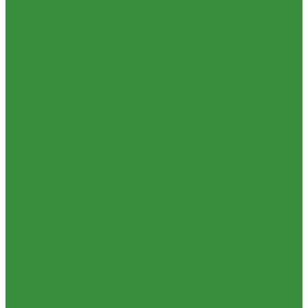
Контрольно-измерительные приборы и автоматика
Водосчетчик
Манометры, термометры, термоманометры
Теплосчетчики
Специализированное и промышленное оборудование
Емкости для воды и топлива
Емкости для фекалий
Жироуловители
Жироуловитель под мойку (серия Профи)
Жироуловитель под мойку (серия Сталь)
Жироуловитель под мойку (серия Стандарт)
Кесоны
Пескоуловители
Изоляционные материалы
Защитные покрытия для изоляции
Изоляция из вспененного каучука
Изоляция из вспененного полиэтилена
Комплектующие и расходные материалы
Цилиндры минераловатные
Крепеж и расходные материалы
Герметик резьбы
Герметики и Пена монтажная
Крепеж
Прокладки
Ремонтные хомуты