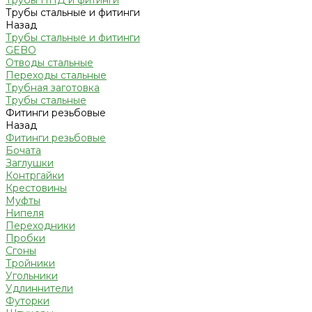
Трубы ПНД и фитинги
Трубы стальные и фитинги
Назад
Трубы стальные и фитинги
GEBO
Отводы стальные
Переходы стальные
Трубная заготовка
Трубы стальные
Фитинги резьбовые
Назад
Фитинги резьбовые
Бочата
Заглушки
Контргайки
Крестовины
Муфты
Нипеля
Переходники
Пробки
Сгоны
Тройники
Угольники
Удлиннители
Футорки