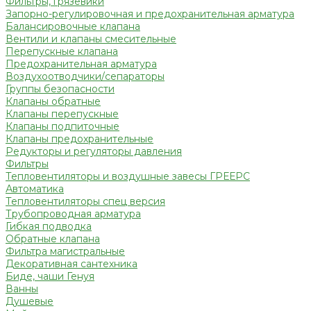
Фильтры, грязевики
Запорно-регулировочная и предохранительная арматура
Балансировочные клапана
Вентили и клапаны смесительные
Перепускные клапана
Предохранительная арматура
Воздухоотводчики/сепараторы
Группы безопасности
Клапаны обратные
Клапаны перепускные
Клапаны подпиточные
Клапаны предохранительные
Редукторы и регуляторы давления
Фильтры
Тепловентиляторы и воздушные завесы ГРЕЕРС
Автоматика
Тепловентиляторы спец версия
Трубопроводная арматура
Гибкая подводка
Обратные клапана
Фильтра магистральные
Декоративная сантехника
Биде, чаши Генуя
Ванны
Душевые