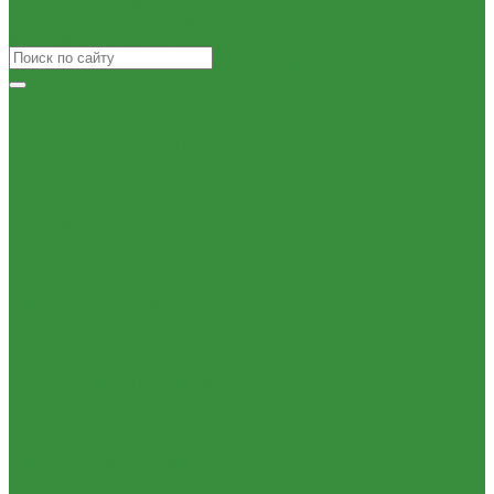
Насосы циркуляционные
Товары для Дачи и Сада
Насосы циркуляционные для отопления и ГВС
Шланги поливочные
Погружные дренажные и фекальные насосы
Погружные дренажно-фекальные насосы
Скваженные насосы
Теплый пол, коллектора
Коллекторные системы
Смесительные узлы и клапаны
Шкафы коллекторные
Электрический теплый пол
Автоматика
Комплектующие для водяного теплого пола
Запорная арматура
Краны шаровые латунные
КРАНЫ BUGATTI (Италия)
Краны ITAP (Италия)
Краны БАЗ, Галлоп (Россия)
Краны шаровые для газа
Вентили для радиаторов
Узлы для панельных радиаторов
Вентили и краны для бытовой техники
Вентиля латунные(бронзовые) для воды
Задвижки чугунные
Краны шаровые стальные
Краны шаровые стальные ALSO