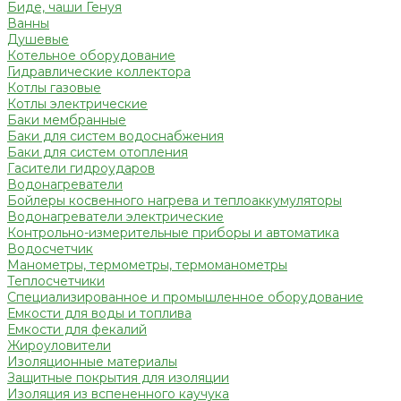
Биде, чаши Генуя
Ванны
Душевые
Котельное оборудование
Гидравлические коллектора
Котлы газовые
Котлы электрические
Баки мембранные
Баки для систем водоснабжения
Баки для систем отопления
Гасители гидроударов
Водонагреватели
Бойлеры косвенного нагрева и теплоаккумуляторы
Водонагреватели электрические
Контрольно-измерительные приборы и автоматика
Водосчетчик
Манометры, термометры, термоманометры
Теплосчетчики
Специализированное и промышленное оборудование
Емкости для воды и топлива
Емкости для фекалий
Жироуловители
Изоляционные материалы
Защитные покрытия для изоляции
Изоляция из вспененного каучука