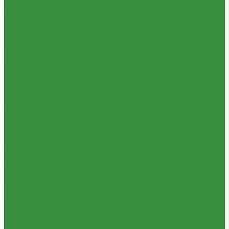
КРАНЫ шаровые стальные Broen (Дания)
Фильтры, грязевики
Запорно-регулировочная и предохранительная арматура
Балансировочные клапана
Вентили и клапаны смесительные
Перепускные клапана
Предохранительная арматура
Воздухоотводчики/сепараторы
Группы безопасности
Клапаны обратные
Клапаны перепускные
Клапаны подпиточные
Клапаны предохранительные
Редукторы и регуляторы давления
Фильтры
Тепловентиляторы и воздушные завесы ГРЕЕРС
Автоматика
Тепловентиляторы спец версия
Трубопроводная арматура
Гибкая подводка
Обратные клапана
Фильтра магистральные
Декоративная сантехника
Биде, чаши Генуя
Ванны