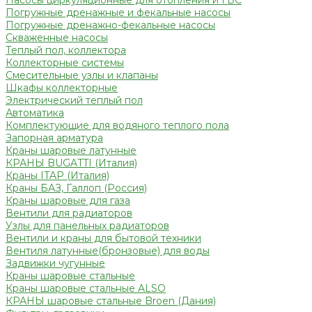
Насосы циркуляционные для отопления и ГВС
Погружные дренажные и фекальные насосы
Погружные дренажно-фекальные насосы
Скваженные насосы
Теплый пол, коллектора
Коллекторные системы
Смесительные узлы и клапаны
Шкафы коллекторные
Электрический теплый пол
Автоматика
Комплектующие для водяного теплого пола
Запорная арматура
Краны шаровые латунные
КРАНЫ BUGATTI (Италия)
Краны ITAP (Италия)
Краны БАЗ, Галлоп (Россия)
Краны шаровые для газа
Вентили для радиаторов
Узлы для панельных радиаторов
Вентили и краны для бытовой техники
Вентиля латунные(бронзовые) для воды
Задвижки чугунные
Краны шаровые стальные
Краны шаровые стальные ALSO
КРАНЫ шаровые стальные Broen (Дания)