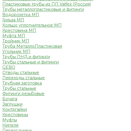
Пластиковые трубы из ПП Valfex (Россия)
Трубы металлопластиковые и фитинги
Водорозетка МП
Гильза МП
Кольцо уплотнительное МП
Крестовина МП
Муфта МП
Тройник МП
Труба МеталлоПластиковая
Угольник МП
Трубы ПНД и фитинги
Трубы стальные и фитинги
GEBO
Отводы стальные
Переходы стальные
Трубная заготовка
Трубы стальные
Фитинги резьбовые
Бочата
Заглушки
Контргайки
Крестовины
Муфты
Нипеля
Переходники