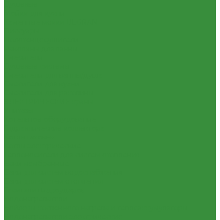
Душевые
Мойки для кухни
Каменные мойки ULGRAN
Писсуары
Полотенцесушители
Раковины для ванны
Смесители
Душевые системы
Смесители для ванны/душа
Смесители для кухни
Смесители для раковины
ЭЛЕКТРИЧЕСКИЕ краны
Унитазы
Котельное оборудование
Гидравлические коллектора
Котлы газовые
Котлы электрические
Теплоносители для систем отопления
Баки мембранные
Баки для систем водоснабжения
Баки для систем отопления
Гасители гидроударов
Водонагреватели
Бойлеры косвенного нагрева и теплоаккумуляторы
Водонагреватели электрические