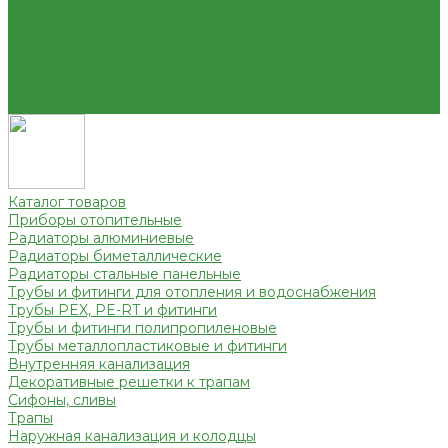
Условия оплаты
Условия доставки
Вопрос - ответ
Бренды
Партнерство
Контакты
Каталог товаров
Приборы отопительные
Радиаторы алюминиевые
Радиаторы биметаллические
Радиаторы стальные панельные
Трубы и фитинги для отопления и водоснабжения
Трубы PEX, PE-RT и фитинги
Трубы и фитинги полипропиленовые
Трубы металлопластиковые и фитинги
Внутренняя канализация
Декоративные решетки к трапам
Сифоны, сливы
Трапы
Наружная канализация и колодцы