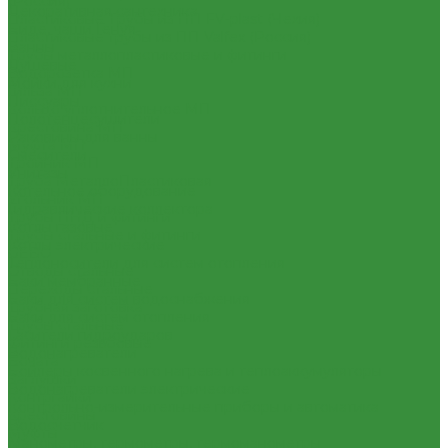
(Россия)
Декоративная сантехника
Пластиковые Трубы из ПП FV-plast (Чехия)
Биде, чаши Генуя
Пластиковые трубы из ПП Valfex (Россия)
Ванны
Трубы металлопластиковые и фитинги
Душевые
Водорозетка МП
Мойки для кухни
Гильза МП
Писсуары
Кольцо уплотнительное МП
Полотенцесушители
Крестовина МП
Раковины для ванны
Муфта МП
Смесители
Тройник МП
Унитазы
Труба МеталлоПластиковая
Котельное оборудование
Угольник МП
Гидравлические коллектора
Трубы ПНД и фитинги
Котлы газовые
Трубы стальные и фитинги
Котлы электрические
GEBO
Теплоносители для систем отопления
Отводы стальные
Баки мембранные
Переходы стальные
Баки для систем водоснабжения
Трубная заготовка
Баки для систем отопления
Трубы стальные
Гасители гидроударов
Фитинги резьбовые
Водонагреватели
Бочата
Бойлеры косвенного нагрева и теплоаккумуляторы
Заглушки
Водонагреватели электрические
Контргайки
Контрольно-измерительные приборы и автоматика
Крестовины
Водосчетчик
Муфты
Манометры, термометры, термоманометры