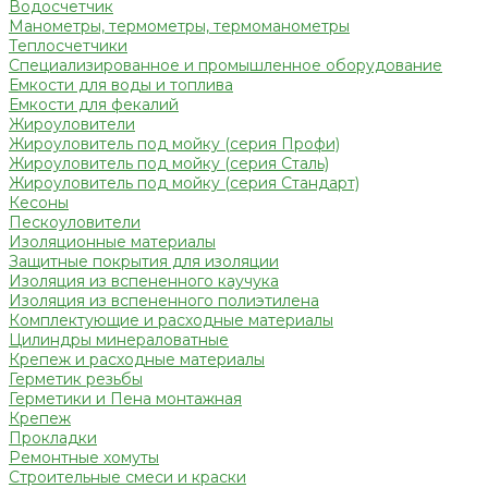
Водосчетчик
Манометры, термометры, термоманометры
Теплосчетчики
Специализированное и промышленное оборудование
Емкости для воды и топлива
Емкости для фекалий
Жироуловители
Жироуловитель под мойку (серия Профи)
Жироуловитель под мойку (серия Сталь)
Жироуловитель под мойку (серия Стандарт)
Кесоны
Пескоуловители
Изоляционные материалы
Защитные покрытия для изоляции
Изоляция из вспененного каучука
Изоляция из вспененного полиэтилена
Комплектующие и расходные материалы
Цилиндры минераловатные
Крепеж и расходные материалы
Герметик резьбы
Герметики и Пена монтажная
Крепеж
Прокладки
Ремонтные хомуты
Строительные смеси и краски