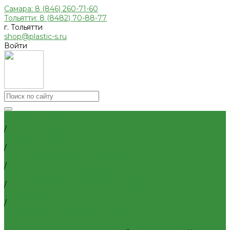
Самара: 8 (846) 260-71-60
Тольятти: 8 (8482) 70-88-77
г. Тольятти
shop@plastic-s.ru
Войти
Каталог товаров
Главная
Приборы отопительные
/
Радиаторы алюминиевые
Каталог товаров
Радиаторы биметаллические
/
Радиаторы стальные панельные
Трубы и фитинги для отопления и водоснабжения
Трубы и фитинги для отопления и водоснабжения
/
Трубы PEX, PE-RT и фитинги
Трубы металлопластиковые и фитинги
Трубы и фитинги полипропиленовые
/
Трубы металлопластиковые и фитинги
Угольник МП
Внутренняя канализация
/
Декоративные решетки к трапам
Угольник МП обжимной с НР 16x3/4" VALTEC
Сифоны, сливы
Трапы