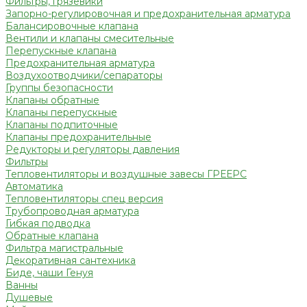
Фильтры, грязевики
Запорно-регулировочная и предохранительная арматура
Балансировочные клапана
Вентили и клапаны смесительные
Перепускные клапана
Предохранительная арматура
Воздухоотводчики/сепараторы
Группы безопасности
Клапаны обратные
Клапаны перепускные
Клапаны подпиточные
Клапаны предохранительные
Редукторы и регуляторы давления
Фильтры
Тепловентиляторы и воздушные завесы ГРЕЕРС
Автоматика
Тепловентиляторы спец версия
Трубопроводная арматура
Гибкая подводка
Обратные клапана
Фильтра магистральные
Декоративная сантехника
Биде, чаши Генуя
Ванны
Душевые