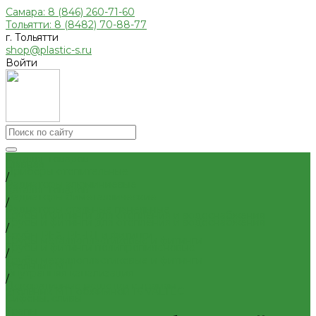
Самара: 8 (846) 260-71-60
Тольятти: 8 (8482) 70-88-77
г. Тольятти
shop@plastic-s.ru
Войти
Каталог товаров
Главная
Приборы отопительные
/
Радиаторы алюминиевые
Каталог товаров
Радиаторы биметаллические
/
Радиаторы стальные панельные
Трубы и фитинги для отопления и водоснабжения
Трубы и фитинги для отопления и водоснабжения
/
Трубы PEX, PE-RT и фитинги
Трубы металлопластиковые и фитинги
Трубы и фитинги полипропиленовые
/
Трубы металлопластиковые и фитинги
Угольник МП
Внутренняя канализация
/
Декоративные решетки к трапам
Угольник МП обжимной 16 VALTEC
Сифоны, сливы
Трапы