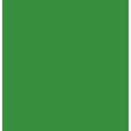
КРАНЫ шаровые стальные Broen (Дания)
Фильтры, грязевики
Запорно-регулировочная и предохранительная арматура
Балансировочные клапана
Вентили и клапаны смесительные
Перепускные клапана
Предохранительная арматура
Воздухоотводчики/сепараторы
Группы безопасности
Клапаны обратные
Клапаны перепускные
Клапаны подпиточные
Клапаны предохранительные
Редукторы и регуляторы давления
Фильтры
Тепловентиляторы и воздушные завесы ГРЕЕРС
Автоматика
Тепловентиляторы спец версия
Трубопроводная арматура
Гибкая подводка
Обратные клапана
Фильтра магистральные
Декоративная сантехника
Биде, чаши Генуя
Ванны