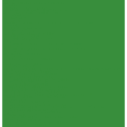
Смесительные узлы и клапаны
Отзывы
Шкафы коллекторные
Политика конфиденциальности
Электрический теплый пол
Сертификаты
Автоматика
Проекты
Комплектующие для водяного теплого пола
Помощь
Запорная арматура
Условия оплаты
Краны шаровые латунные
Условия доставки
Вентили для радиаторов
Вопрос - ответ
Вентили и краны для бытовой техники
Бренды
Вентиля латунные(бронзовые) для воды
Партнерство
Задвижки чугунные
Контакты
Краны шаровые стальные
...
Фильтры, грязевики
Каталог товаров
Запорно-регулировочная и предохранительная арматура
Приборы отопительные
Балансировочные клапана
Радиаторы алюминиевые
Вентили и клапаны смесительные
Радиаторы биметаллические
Перепускные клапана
Радиаторы стальные панельные
Предохранительная арматура
Тепловентиляторы водяные
Тепловентиляторы и воздушные завесы ГРЕЕРС
Комплектующие к радиаторам
Автоматика
Радиаторная арматура
Тепловентиляторы спец версия
Трубы и фитинги для отопления и водоснабжения
Трубопроводная арматура
Трубы PEX, PE-RT и фитинги
Гибкая подводка
Трубы и фитинги полипропиленовые
Обратные клапана
Пластиковые трубы и фитинги из ПП РосТурПласт
Фильтра магистральные