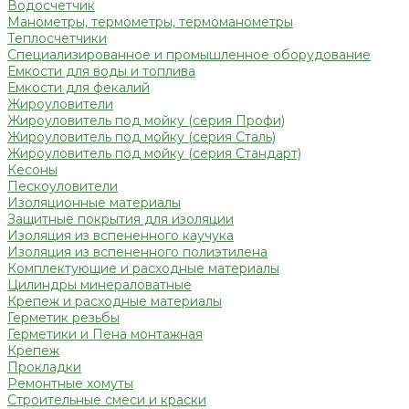
Водосчетчик
Манометры, термометры, термоманометры
Теплосчетчики
Специализированное и промышленное оборудование
Емкости для воды и топлива
Емкости для фекалий
Жироуловители
Жироуловитель под мойку (серия Профи)
Жироуловитель под мойку (серия Сталь)
Жироуловитель под мойку (серия Стандарт)
Кесоны
Пескоуловители
Изоляционные материалы
Защитные покрытия для изоляции
Изоляция из вспененного каучука
Изоляция из вспененного полиэтилена
Комплектующие и расходные материалы
Цилиндры минераловатные
Крепеж и расходные материалы
Герметик резьбы
Герметики и Пена монтажная
Крепеж
Прокладки
Ремонтные хомуты
Строительные смеси и краски