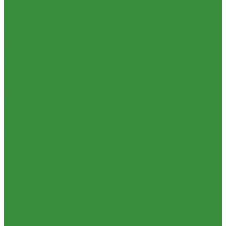
Нипеля
Теплосчетчики
Переходники
Специализированное и промышленное оборудование
Пробки
Емкости для воды и топлива
Сгоны
Емкости для фекалий
Тройники
Жироуловители
Угольники
Кесоны
Удлиннители
Пескоуловители
Футорки
Изоляционные материалы
Штуцеры
Защитные покрытия для изоляции
Внутренняя канализация
Изоляция из вспененного каучука
Декоративные решетки к трапам
Изоляция из вспененного полиэтилена
Сифоны, сливы
Комплектующие и расходные материалы
Трапы
Цилиндры минераловатные
Трубы и фасонные части для канализации из ПП
Крепеж и расходные материалы
Чугунная SML-канализация
Герметик резьбы
Наружная канализация и колодцы
Герметики и Пена монтажная
Наружная канализация
Крепеж
Трубы для наружной канализации из ПВХ Д110-200мм
Прокладки
(гладкие)
Ремонтные хомуты
Насосное оборудование
Строительные смеси и краски
Колодезные насосы
Фильтра для воды
Комплектующие для насосов
Кухонные фильтры
Насосная автоматика
Инструмент и оборудование
Насосные установки для канализации
Инструменты Valtec
Насосы для водоснабжения
Оборудование для сварки труб из ПП