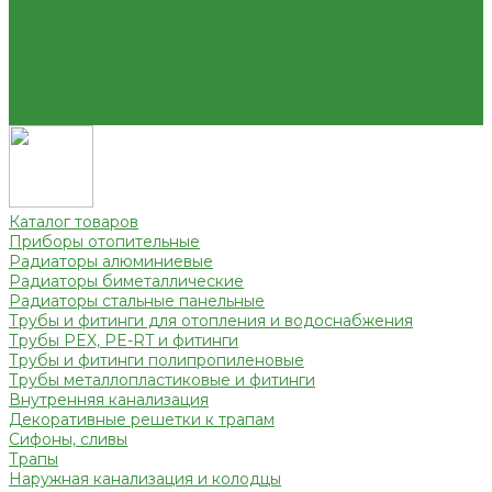
Условия оплаты
Условия доставки
Вопрос - ответ
Бренды
Партнерство
Контакты
Каталог товаров
Приборы отопительные
Радиаторы алюминиевые
Радиаторы биметаллические
Радиаторы стальные панельные
Трубы и фитинги для отопления и водоснабжения
Трубы PEX, PE-RT и фитинги
Трубы и фитинги полипропиленовые
Трубы металлопластиковые и фитинги
Внутренняя канализация
Декоративные решетки к трапам
Сифоны, сливы
Трапы
Наружная канализация и колодцы