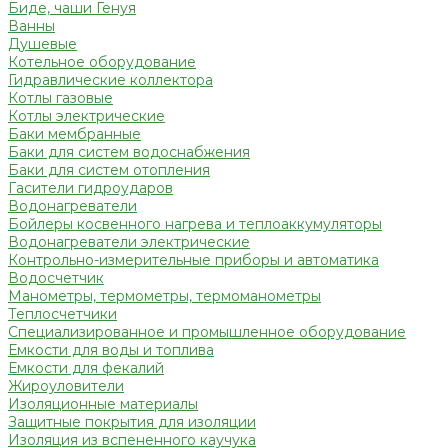
Биде, чаши Генуя
Ванны
Душевые
Котельное оборудование
Гидравлические коллектора
Котлы газовые
Котлы электрические
Баки мембранные
Баки для систем водоснабжения
Баки для систем отопления
Гасители гидроударов
Водонагреватели
Бойлеры косвенного нагрева и теплоаккумуляторы
Водонагреватели электрические
Контрольно-измерительные приборы и автоматика
Водосчетчик
Манометры, термометры, термоманометры
Теплосчетчики
Специализированное и промышленное оборудование
Емкости для воды и топлива
Емкости для фекалий
Жироуловители
Изоляционные материалы
Защитные покрытия для изоляции
Изоляция из вспененного каучука