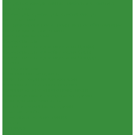
Контрольно-измерительные приборы и автоматика
Водосчетчик
Манометры, термометры, термоманометры
Теплосчетчики
Специализированное и промышленное оборудование
Емкости для воды и топлива
Емкости для фекалий
Жироуловители
Жироуловитель под мойку (серия Профи)
Жироуловитель под мойку (серия Сталь)
Жироуловитель под мойку (серия Стандарт)
Кесоны
Пескоуловители
Изоляционные материалы
Защитные покрытия для изоляции
Изоляция из вспененного каучука
Изоляция из вспененного полиэтилена
Комплектующие и расходные материалы
Цилиндры минераловатные
Крепеж и расходные материалы
Герметик резьбы
Герметики и Пена монтажная
Крепеж
Прокладки
Ремонтные хомуты