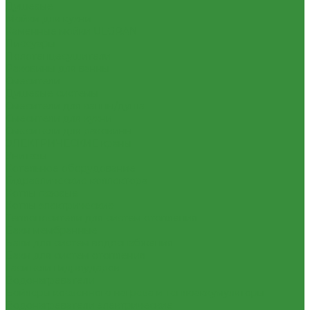
Душевые
Мойки для кухни
Каменные мойки ULGRAN
Писсуары
Полотенцесушители
Раковины для ванны
Смесители
Душевые системы
Смесители для ванны/душа
Смесители для кухни
Смесители для раковины
ЭЛЕКТРИЧЕСКИЕ краны
Унитазы
Котельное оборудование
Гидравлические коллектора
Котлы газовые
Котлы электрические
Теплоносители для систем отопления
Баки мембранные
Баки для систем водоснабжения
Баки для систем отопления
Гасители гидроударов
Водонагреватели
Бойлеры косвенного нагрева и теплоаккумуляторы
Водонагреватели электрические