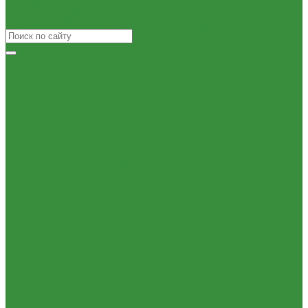
Насосы циркуляционные
Товары для Дачи и Сада
Насосы циркуляционные для отопления и ГВС
Шланги поливочные
Погружные дренажные и фекальные насосы
Погружные дренажно-фекальные насосы
Скваженные насосы
Теплый пол, коллектора
Коллекторные системы
Смесительные узлы и клапаны
Шкафы коллекторные
Электрический теплый пол
Автоматика
Комплектующие для водяного теплого пола
Запорная арматура
Краны шаровые латунные
КРАНЫ BUGATTI (Италия)
Краны ITAP (Италия)
Краны БАЗ, Галлоп (Россия)
Краны шаровые для газа
Вентили для радиаторов
Узлы для панельных радиаторов
Вентили и краны для бытовой техники
Вентиля латунные(бронзовые) для воды
Задвижки чугунные
Краны шаровые стальные
Краны шаровые стальные ALSO