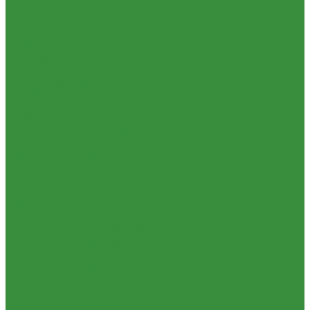
Трубы и фитинги полипропиленовые
Изоляция из вспененного каучука
Трубы металлопластиковые и фитинги
Изоляция из вспененного полиэтилена
Трубы ПНД и фитинги
Крепеж и расходные материалы
Трубы стальные и фитинги
Герметик резьбы
Фитинги резьбовые
Герметики и Пена монтажная
Внутренняя канализация
Крепеж
Декоративные решетки к трапам
Фильтра для воды
Сифоны, сливы
Кухонные фильтры
Трапы
Инструмент и оборудование
Трубы и фасонные части для канализации из ПП
Инструменты Valtec
Чугунная SML-канализация
Оборудование для сварки труб из ПП
Наружная канализация и колодцы
Товары для Дачи и Сада
Наружная канализация
Шланги поливочные
Насосное оборудование
Услуги
Колодезные насосы
Аренда сантехнического инструмента
Комплектующие для насосов
Доставка
Насосная автоматика
Замена(установка) водосчетчиков
Насосные установки для канализации
Комплектация объекта под ключ
Насосы для водоснабжения
Модернизация тепловых узлов
Насосы циркуляционные
Подбор оборудования
Насосы циркуляционные для отопления и ГВС
Тепловизионное обследование (поиск протечек)
Погружные дренажные и фекальные насосы
Акции
Скваженные насосы
Компания
Теплый пол, коллектора
Новости
Коллекторные системы
Статьи