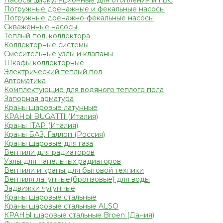
Насосы циркуляционные для отопления и ГВС
Погружные дренажные и фекальные насосы
Погружные дренажно-фекальные насосы
Скваженные насосы
Теплый пол, коллектора
Коллекторные системы
Смесительные узлы и клапаны
Шкафы коллекторные
Электрический теплый пол
Автоматика
Комплектующие для водяного теплого пола
Запорная арматура
Краны шаровые латунные
КРАНЫ BUGATTI (Италия)
Краны ITAP (Италия)
Краны БАЗ, Галлоп (Россия)
Краны шаровые для газа
Вентили для радиаторов
Узлы для панельных радиаторов
Вентили и краны для бытовой техники
Вентиля латунные(бронзовые) для воды
Задвижки чугунные
Краны шаровые стальные
Краны шаровые стальные ALSO
КРАНЫ шаровые стальные Broen (Дания)