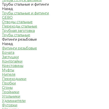
Трубы ПНД и фитинги
Трубы стальные и фитинги
Назад
Трубы стальные и фитинги
GEBO
Отводы стальные
Переходы стальные
Трубная заготовка
Трубы стальные
Фитинги резьбовые
Назад
Фитинги резьбовые
Бочата
Заглушки
Контргайки
Крестовины
Муфты
Нипеля
Переходники
Пробки
Сгоны
Тройники
Угольники
Удлиннители
Футорки