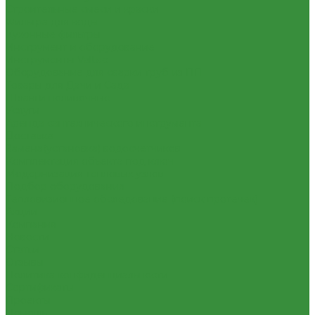
Строительные смеси и краски
Фильтра для воды
Кухонные фильтры
Инструмент и оборудование
Инструменты Valtec
Оборудование для сварки труб из ПП
Товары для Дачи и Сада
Шланги поливочные
Услуги
Аренда сантехнического инструмента
Доставка
Замена(установка) водосчетчиков
Комплектация объекта под ключ
Модернизация тепловых узлов
Подбор оборудования
Тепловизионное обследование (поиск протечек)
Акции
Компания
Новости
Статьи
Отзывы
Политика конфиденциальности
Сертификаты
Проекты
Помощь