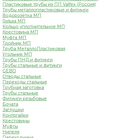
Пластиковые трубы из ПП Valfex (Россия)
Трубы металлопластиковые и фитинги
Водорозетка МП
Гильза МП
Кольцо уплотнительное МП
Крестовина МП
Муфта МП
Тройник МП
Труба МеталлоПластиковая
Угольник МП
Трубы ПНД и фитинги
Трубы стальные и фитинги
GEBO
Отводы стальные
Переходы стальные
Трубная заготовка
Трубы стальные
Фитинги резьбовые
Бочата
Заглушки
Контргайки
Крестовины
Муфты
Нипеля
Переходники