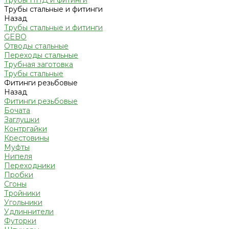
Трубы ПНД и фитинги
Трубы стальные и фитинги
Назад
Трубы стальные и фитинги
GEBO
Отводы стальные
Переходы стальные
Трубная заготовка
Трубы стальные
Фитинги резьбовые
Назад
Фитинги резьбовые
Бочата
Заглушки
Контргайки
Крестовины
Муфты
Нипеля
Переходники
Пробки
Сгоны
Тройники
Угольники
Удлиннители
Футорки