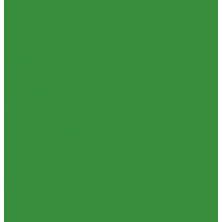
Насосы циркуляционные для отопления и ГВС
Отзывы
Погружные дренажные и фекальные насосы
Политика конфиденциальности
Скваженные насосы
Сертификаты
Теплый пол, коллектора
Проекты
Коллекторные системы
Помощь
Смесительные узлы и клапаны
Условия оплаты
Шкафы коллекторные
Условия доставки
Электрический теплый пол
Вопрос - ответ
Автоматика
Бренды
Комплектующие для водяного теплого пола
Партнерство
Запорная арматура
Контакты
Краны шаровые латунные
...
Вентили для радиаторов
Каталог товаров
Вентили и краны для бытовой техники
Приборы отопительные
Вентиля латунные(бронзовые) для воды
Радиаторы алюминиевые
Задвижки чугунные
Радиаторы биметаллические
Краны шаровые стальные
Радиаторы стальные панельные
Фильтры, грязевики
Тепловентиляторы водяные
Запорно-регулировочная и предохранительная арматура
Комплектующие к радиаторам
Балансировочные клапана
Радиаторная арматура
Вентили и клапаны смесительные
Трубы и фитинги для отопления и водоснабжения
Перепускные клапана
Трубы PEX, PE-RT и фитинги
Предохранительная арматура
Трубы и фитинги полипропиленовые
Тепловентиляторы и воздушные завесы ГРЕЕРС
Пластиковые трубы и фитинги из ПП РосТурПласт
Автоматика