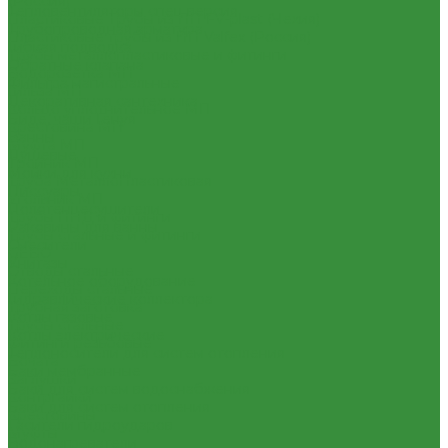
(Россия)
Тепловентиляторы спец версия
Пластиковые Трубы из ПП FV-plast (Чехия)
Трубопроводная арматура
Пластиковые трубы из ПП Valfex (Россия)
Гибкая подводка
Трубы металлопластиковые и фитинги
Обратные клапана
Водорозетка МП
Фильтра магистральные
Гильза МП
Декоративная сантехника
Кольцо уплотнительное МП
Биде, чаши Генуя
Крестовина МП
Ванны
Муфта МП
Душевые
Тройник МП
Мойки для кухни
Труба МеталлоПластиковая
Писсуары
Угольник МП
Полотенцесушители
Трубы ПНД и фитинги
Раковины для ванны
Трубы стальные и фитинги
Смесители
GEBO
Унитазы
Отводы стальные
Котельное оборудование
Переходы стальные
Гидравлические коллектора
Трубная заготовка
Котлы газовые
Трубы стальные
Котлы электрические
Фитинги резьбовые
Теплоносители для систем отопления
Бочата
Баки мембранные
Заглушки
Баки для систем водоснабжения
Контргайки
Баки для систем отопления
Крестовины
Гасители гидроударов
Муфты
Водонагреватели