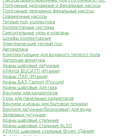
Насосы циркуляционные для отопления и ГВС
Погружные дренажные и фекальные насосы
Погружные дренажно-фекальные насосы
Скваженные насосы
Теплый пол, коллектора
Коллекторные системы
Смесительные узлы и клапаны
Шкафы коллекторные
Электрический теплый пол
Автоматика
Комплектующие для водяного теплого пола
Запорная арматура
Краны шаровые латунные
КРАНЫ BUGATTI (Италия)
Краны ITAP (Италия)
Краны БАЗ, Галлоп (Россия)
Краны шаровые для газа
Вентили для радиаторов
Узлы для панельных радиаторов
Вентили и краны для бытовой техники
Вентиля латунные(бронзовые) для воды
Задвижки чугунные
Краны шаровые стальные
Краны шаровые стальные ALSO
КРАНЫ шаровые стальные Broen (Дания)