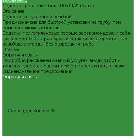
Добавлено
Декоративная сантехника
Седелка крепление-болт 110х1 1/2" (6 атм)
Биде, чаши Генуя
Описание
Ванны
Седелка с внутренней резьбой.
Душевые
Предназначена для быстрой установки на трубу, при
Котельное оборудование
помощи зажимных болтов.
Гидравлические коллектора
Седелки полиэтиленовые хорошо зарекомендовали себя,
Котлы газовые
как элементы быстрой врезки, а так же как герметичные
Котлы электрические
резьбовые отводы, без разрезания трубы.
Баки мембранные
Отзывы
Баки для систем водоснабжения
Обратная связь
Баки для систем отопления
Подробно расскажем о наших услугах, видах работ и
Гасители гидроударов
типовых проектах, рассчитаем стоимость и подготовим
Водонагреватели
индивидуальное предложение!
Бойлеры косвенного нагрева и теплоаккумуляторы
Обратная связь
Водонагреватели электрические
Контрольно-измерительные приборы и автоматика
Водосчетчик
Манометры, термометры, термоманометры
8(927)657-60-77
8(927)657-60-77
Теплосчетчики
office@plastic-s.ru
Специализированное и промышленное оборудование
Самара, ул. Кирова 66
Емкости для воды и топлива
Приборы отопительные
Емкости для фекалий
Радиаторы алюминиевые
Жироуловители
Радиаторы биметаллические
Изоляционные материалы
Радиаторы стальные панельные
Защитные покрытия для изоляции