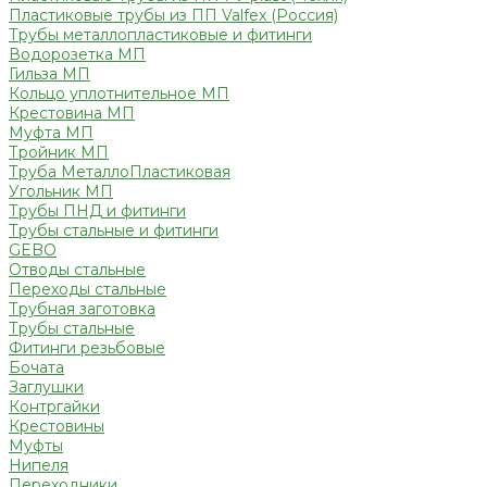
Пластиковые трубы из ПП Valfex (Россия)
Трубы металлопластиковые и фитинги
Водорозетка МП
Гильза МП
Кольцо уплотнительное МП
Крестовина МП
Муфта МП
Тройник МП
Труба МеталлоПластиковая
Угольник МП
Трубы ПНД и фитинги
Трубы стальные и фитинги
GEBO
Отводы стальные
Переходы стальные
Трубная заготовка
Трубы стальные
Фитинги резьбовые
Бочата
Заглушки
Контргайки
Крестовины
Муфты
Нипеля
Переходники