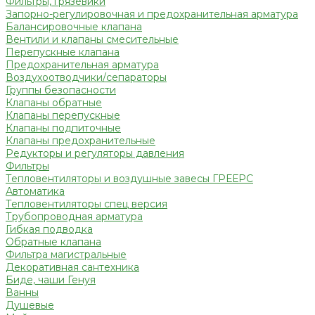
Фильтры, грязевики
Запорно-регулировочная и предохранительная арматура
Балансировочные клапана
Вентили и клапаны смесительные
Перепускные клапана
Предохранительная арматура
Воздухоотводчики/сепараторы
Группы безопасности
Клапаны обратные
Клапаны перепускные
Клапаны подпиточные
Клапаны предохранительные
Редукторы и регуляторы давления
Фильтры
Тепловентиляторы и воздушные завесы ГРЕЕРС
Автоматика
Тепловентиляторы спец версия
Трубопроводная арматура
Гибкая подводка
Обратные клапана
Фильтра магистральные
Декоративная сантехника
Биде, чаши Генуя
Ванны
Душевые