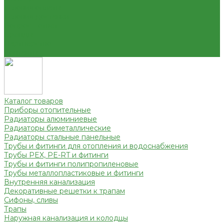
Условия оплаты
Условия доставки
Вопрос - ответ
Бренды
Партнерство
Контакты
Каталог товаров
Приборы отопительные
Радиаторы алюминиевые
Радиаторы биметаллические
Радиаторы стальные панельные
Трубы и фитинги для отопления и водоснабжения
Трубы PEX, PE-RT и фитинги
Трубы и фитинги полипропиленовые
Трубы металлопластиковые и фитинги
Внутренняя канализация
Декоративные решетки к трапам
Сифоны, сливы
Трапы
Наружная канализация и колодцы