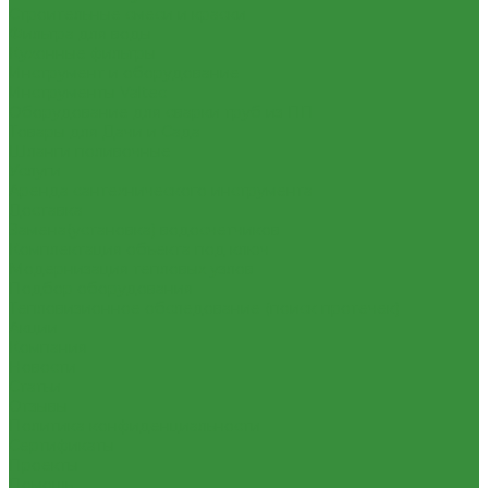
Строительные смеси и краски
Фильтра для воды
Кухонные фильтры
Инструмент и оборудование
Инструменты Valtec
Оборудование для сварки труб из ПП
Товары для Дачи и Сада
Шланги поливочные
Услуги
Аренда сантехнического инструмента
Доставка
Замена(установка) водосчетчиков
Комплектация объекта под ключ
Модернизация тепловых узлов
Подбор оборудования
Тепловизионное обследование (поиск протечек)
Акции
Компания
Новости
Статьи
Отзывы
Политика конфиденциальности
Сертификаты
Проекты
Помощь