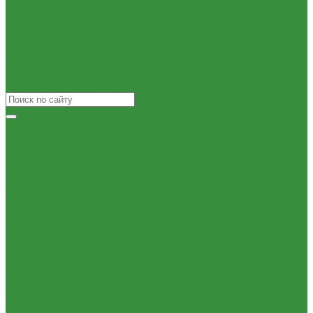
Насосы циркуляционные
Фильтра для воды
Насосы циркуляционные для отопления и ГВС
Кухонные фильтры
Погружные дренажные и фекальные насосы
Инструмент и оборудование
Погружные дренажно-фекальные насосы
Инструменты Valtec
Скваженные насосы
Оборудование для сварки труб из ПП
Теплый пол, коллектора
Товары для Дачи и Сада
Коллекторные системы
Шланги поливочные
Смесительные узлы и клапаны
Шкафы коллекторные
Электрический теплый пол
Автоматика
Комплектующие для водяного теплого пола
Запорная арматура
Краны шаровые латунные
КРАНЫ BUGATTI (Италия)
Краны ITAP (Италия)
Краны БАЗ, Галлоп (Россия)
Краны шаровые для газа
Вентили для радиаторов
Узлы для панельных радиаторов
Вентили и краны для бытовой техники
Вентиля латунные(бронзовые) для воды
Задвижки чугунные
Краны шаровые стальные
Краны шаровые стальные ALSO