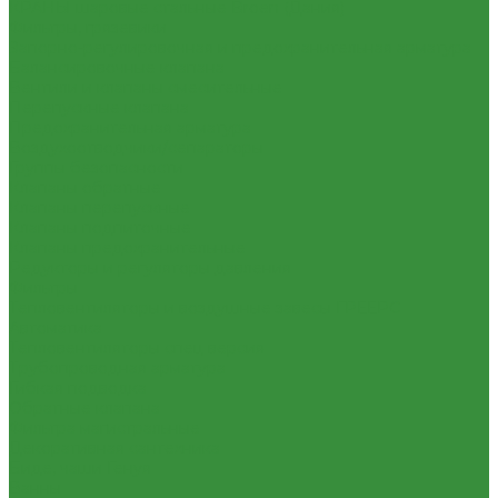
КРАНЫ шаровые стальные Broen (Дания)
Фильтры, грязевики
Запорно-регулировочная и предохранительная арматура
Балансировочные клапана
Вентили и клапаны смесительные
Перепускные клапана
Предохранительная арматура
Воздухоотводчики/сепараторы
Группы безопасности
Клапаны обратные
Клапаны перепускные
Клапаны подпиточные
Клапаны предохранительные
Редукторы и регуляторы давления
Фильтры
Тепловентиляторы и воздушные завесы ГРЕЕРС
Автоматика
Тепловентиляторы спец версия
Трубопроводная арматура
Гибкая подводка
Обратные клапана
Фильтра магистральные
Декоративная сантехника
Биде, чаши Генуя
Ванны