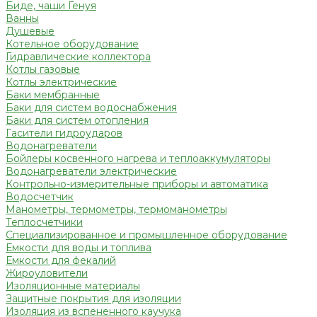
Биде, чаши Генуя
Ванны
Душевые
Котельное оборудование
Гидравлические коллектора
Котлы газовые
Котлы электрические
Баки мембранные
Баки для систем водоснабжения
Баки для систем отопления
Гасители гидроударов
Водонагреватели
Бойлеры косвенного нагрева и теплоаккумуляторы
Водонагреватели электрические
Контрольно-измерительные приборы и автоматика
Водосчетчик
Манометры, термометры, термоманометры
Теплосчетчики
Специализированное и промышленное оборудование
Емкости для воды и топлива
Емкости для фекалий
Жироуловители
Изоляционные материалы
Защитные покрытия для изоляции
Изоляция из вспененного каучука