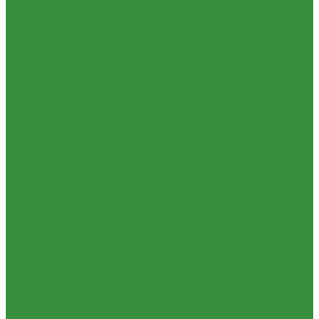
Контрольно-измерительные приборы и автоматика
Водосчетчик
Манометры, термометры, термоманометры
Теплосчетчики
Специализированное и промышленное оборудование
Емкости для воды и топлива
Емкости для фекалий
Жироуловители
Жироуловитель под мойку (серия Профи)
Жироуловитель под мойку (серия Сталь)
Жироуловитель под мойку (серия Стандарт)
Кесоны
Пескоуловители
Изоляционные материалы
Защитные покрытия для изоляции
Изоляция из вспененного каучука
Изоляция из вспененного полиэтилена
Комплектующие и расходные материалы
Цилиндры минераловатные
Крепеж и расходные материалы
Герметик резьбы
Герметики и Пена монтажная
Крепеж
Прокладки
Ремонтные хомуты