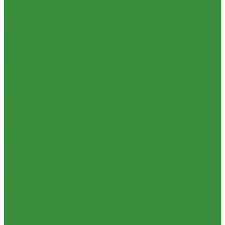
Тепловентиляторы водяные
Изоляция из вспененного каучука
Комплектующие к радиаторам
Изоляция из вспененного полиэтилена
Радиаторная арматура
Крепеж и расходные материалы
Трубы и фитинги для отопления и водоснабжения
Герметик резьбы
Трубы PEX, PE-RT и фитинги
Герметики и Пена монтажная
Трубы и фитинги полипропиленовые
Крепеж
Трубы металлопластиковые и фитинги
Фильтра для воды
Трубы ПНД и фитинги
Кухонные фильтры
Трубы стальные и фитинги
Инструмент и оборудование
Фитинги резьбовые
Инструменты Valtec
Внутренняя канализация
Оборудование для сварки труб из ПП
Декоративные решетки к трапам
Товары для Дачи и Сада
Сифоны, сливы
Шланги поливочные
Трапы
Услуги
Трубы и фасонные части для канализации из ПП
Аренда сантехнического инструмента
Чугунная SML-канализация
Доставка
Наружная канализация и колодцы
Замена(установка) водосчетчиков
Наружная канализация
Комплектация объекта под ключ
Насосное оборудование
Модернизация тепловых узлов
Колодезные насосы
Подбор оборудования
Комплектующие для насосов
Тепловизионное обследование (поиск протечек)
Насосная автоматика
Акции
Насосные установки для канализации
Компания
Насосы для водоснабжения
Новости
Насосы циркуляционные
Статьи