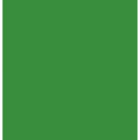
Душевые
Мойки для кухни
Каменные мойки ULGRAN
Писсуары
Полотенцесушители
Раковины для ванны
Смесители
Душевые системы
Смесители для ванны/душа
Смесители для кухни
Смесители для раковины
ЭЛЕКТРИЧЕСКИЕ краны
Унитазы
Котельное оборудование
Гидравлические коллектора
Котлы газовые
Котлы электрические
Теплоносители для систем отопления
Баки мембранные
Баки для систем водоснабжения
Баки для систем отопления
Гасители гидроударов
Водонагреватели
Бойлеры косвенного нагрева и теплоаккумуляторы
Водонагреватели электрические