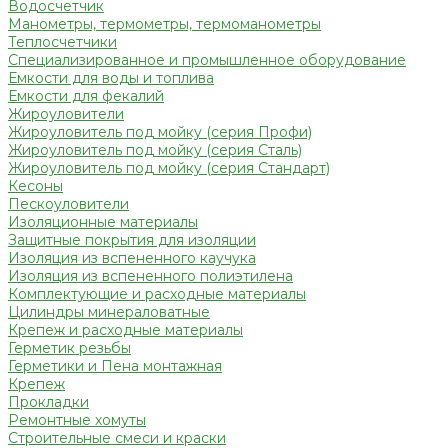
Водосчетчик
Манометры, термометры, термоманометры
Теплосчетчики
Специализированное и промышленное оборудование
Емкости для воды и топлива
Емкости для фекалий
Жироуловители
Жироуловитель под мойку (серия Профи)
Жироуловитель под мойку (серия Сталь)
Жироуловитель под мойку (серия Стандарт)
Кесоны
Пескоуловители
Изоляционные материалы
Защитные покрытия для изоляции
Изоляция из вспененного каучука
Изоляция из вспененного полиэтилена
Комплектующие и расходные материалы
Цилиндры минераловатные
Крепеж и расходные материалы
Герметик резьбы
Герметики и Пена монтажная
Крепеж
Прокладки
Ремонтные хомуты
Строительные смеси и краски