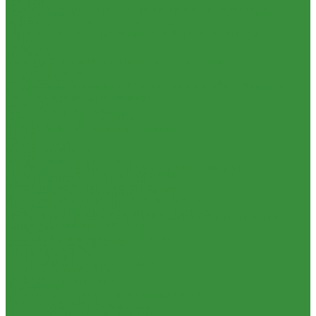
Нипеля
Бойлеры косвенного нагрева и теплоаккумуляторы
Переходники
Водонагреватели электрические
Пробки
Контрольно-измерительные приборы и автоматика
Сгоны
Водосчетчик
Тройники
Манометры, термометры, термоманометры
Угольники
Теплосчетчики
Удлиннители
Специализированное и промышленное оборудование
Футорки
Емкости для воды и топлива
Штуцеры
Емкости для фекалий
Внутренняя канализация
Жироуловители
Декоративные решетки к трапам
Кесоны
Сифоны, сливы
Пескоуловители
Трапы
Изоляционные материалы
Трубы и фасонные части для канализации из ПП
Защитные покрытия для изоляции
Чугунная SML-канализация
Изоляция из вспененного каучука
Наружная канализация и колодцы
Изоляция из вспененного полиэтилена
Наружная канализация
Комплектующие и расходные материалы
Трубы для наружной канализации из ПВХ Д110-200мм
Цилиндры минераловатные
(гладкие)
Крепеж и расходные материалы
Насосное оборудование
Герметик резьбы
Колодезные насосы
Герметики и Пена монтажная
Комплектующие для насосов
Крепеж
Насосная автоматика
Прокладки
Насосные установки для канализации
Ремонтные хомуты
Насосы для водоснабжения
Строительные смеси и краски