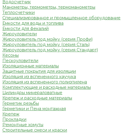
Водосчетчик
Манометры, термометры, термоманометры
Теплосчетчики
Специализированное и промышленное оборудование
Емкости для воды и топлива
Емкости для фекалий
Жироуловители
Жироуловитель под мойку (серия Профи)
Жироуловитель под мойку (серия Сталь)
Жироуловитель под мойку (серия Стандарт)
Кесоны
Пескоуловители
Изоляционные материалы
Защитные покрытия для изоляции
Изоляция из вспененного каучука
Изоляция из вспененного полиэтилена
Комплектующие и расходные материалы
Цилиндры минераловатные
Крепеж и расходные материалы
Герметик резьбы
Герметики и Пена монтажная
Крепеж
Прокладки
Ремонтные хомуты
Строительные смеси и краски