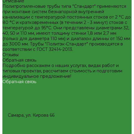
Описание
Декоративная сантехника
Полипропиленовые трубы типа "Стандарт" применяются
Биде, чаши Генуя
при монтаже систем безнапорной внутренней
Ванны
канализации с температурой постоянных стоков от 2 °C до
Душевые
80 °С и кратковременных (в течении 2 - 3 минут) стоков с
Котельное оборудование
температурой до 95°С. Они представлены диаметрами 32,
Гидравлические коллектора
40, 50 и 110 мм, имеют толщину стенки 1,8 или 2,7 мм
Котлы газовые
(только для диаметра 110 мм) и диапазон длинны от 150 мм
Котлы электрические
до 3000 мм. Трубы "Политэк-Стандарт" производятся в
Баки мембранные
соответствии с ГОСТ 32414-2013.
Баки для систем водоснабжения
Отзывы
Баки для систем отопления
Обратная связь
Гасители гидроударов
Подробно расскажем о наших услугах, видах работ и
Водонагреватели
типовых проектах, рассчитаем стоимость и подготовим
Бойлеры косвенного нагрева и теплоаккумуляторы
индивидуальное предложение!
Водонагреватели электрические
Обратная связь
Контрольно-измерительные приборы и автоматика
Водосчетчик
Манометры, термометры, термоманометры
Теплосчетчики
8(927)657-60-77
8(927)657-60-77
Специализированное и промышленное оборудование
office@plastic-s.ru
Емкости для воды и топлива
Самара, ул. Кирова 66
Емкости для фекалий
Приборы отопительные
Жироуловители
Радиаторы алюминиевые
Изоляционные материалы
Радиаторы биметаллические
Защитные покрытия для изоляции