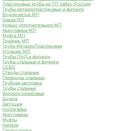
Пластиковые трубы из ПП Valfex (Россия)
Трубы металлопластиковые и фитинги
Водорозетка МП
Гильза МП
Кольцо уплотнительное МП
Крестовина МП
Муфта МП
Тройник МП
Труба МеталлоПластиковая
Угольник МП
Трубы ПНД и фитинги
Трубы стальные и фитинги
GEBO
Отводы стальные
Переходы стальные
Трубная заготовка
Трубы стальные
Фитинги резьбовые
Бочата
Заглушки
Контргайки
Крестовины
Муфты
Нипеля
Переходники