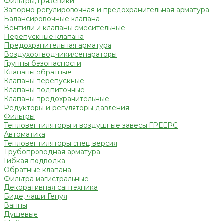
Фильтры, грязевики
Запорно-регулировочная и предохранительная арматура
Балансировочные клапана
Вентили и клапаны смесительные
Перепускные клапана
Предохранительная арматура
Воздухоотводчики/сепараторы
Группы безопасности
Клапаны обратные
Клапаны перепускные
Клапаны подпиточные
Клапаны предохранительные
Редукторы и регуляторы давления
Фильтры
Тепловентиляторы и воздушные завесы ГРЕЕРС
Автоматика
Тепловентиляторы спец версия
Трубопроводная арматура
Гибкая подводка
Обратные клапана
Фильтра магистральные
Декоративная сантехника
Биде, чаши Генуя
Ванны
Душевые