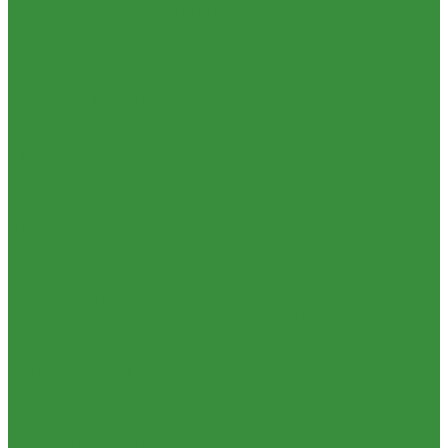
Контрольно-измерительные приборы и автоматика
Водосчетчик
Манометры, термометры, термоманометры
Теплосчетчики
Специализированное и промышленное оборудование
Емкости для воды и топлива
Емкости для фекалий
Жироуловители
Жироуловитель под мойку (серия Профи)
Жироуловитель под мойку (серия Сталь)
Жироуловитель под мойку (серия Стандарт)
Кесоны
Пескоуловители
Изоляционные материалы
Защитные покрытия для изоляции
Изоляция из вспененного каучука
Изоляция из вспененного полиэтилена
Комплектующие и расходные материалы
Цилиндры минераловатные
Крепеж и расходные материалы
Герметик резьбы
Герметики и Пена монтажная
Крепеж
Прокладки
Ремонтные хомуты