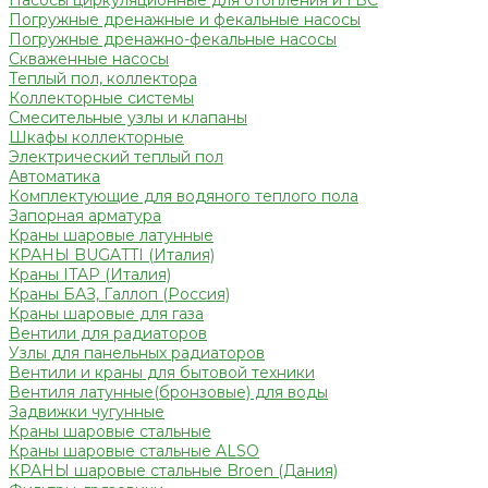
Насосы циркуляционные для отопления и ГВС
Погружные дренажные и фекальные насосы
Погружные дренажно-фекальные насосы
Скваженные насосы
Теплый пол, коллектора
Коллекторные системы
Смесительные узлы и клапаны
Шкафы коллекторные
Электрический теплый пол
Автоматика
Комплектующие для водяного теплого пола
Запорная арматура
Краны шаровые латунные
КРАНЫ BUGATTI (Италия)
Краны ITAP (Италия)
Краны БАЗ, Галлоп (Россия)
Краны шаровые для газа
Вентили для радиаторов
Узлы для панельных радиаторов
Вентили и краны для бытовой техники
Вентиля латунные(бронзовые) для воды
Задвижки чугунные
Краны шаровые стальные
Краны шаровые стальные ALSO
КРАНЫ шаровые стальные Broen (Дания)