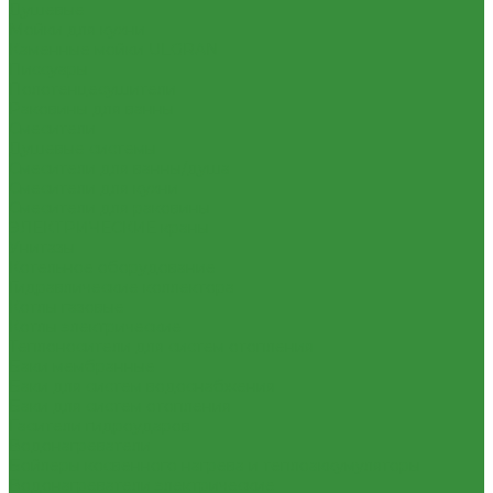
Душевые
Мойки для кухни
Каменные мойки ULGRAN
Писсуары
Полотенцесушители
Раковины для ванны
Смесители
Душевые системы
Смесители для ванны/душа
Смесители для кухни
Смесители для раковины
ЭЛЕКТРИЧЕСКИЕ краны
Унитазы
Котельное оборудование
Гидравлические коллектора
Котлы газовые
Котлы электрические
Теплоносители для систем отопления
Баки мембранные
Баки для систем водоснабжения
Баки для систем отопления
Гасители гидроударов
Водонагреватели
Бойлеры косвенного нагрева и теплоаккумуляторы
Водонагреватели электрические