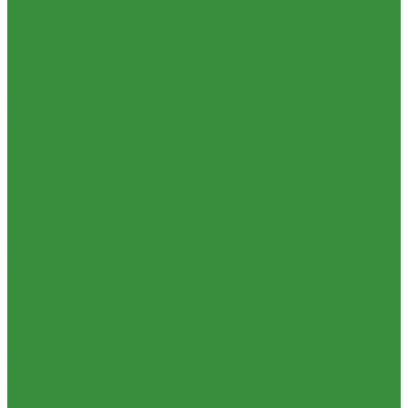
Строительные смеси и краски
Фильтра для воды
Кухонные фильтры
Инструмент и оборудование
Инструменты Valtec
Оборудование для сварки труб из ПП
Товары для Дачи и Сада
Шланги поливочные
Услуги
Аренда сантехнического инструмента
Доставка
Замена(установка) водосчетчиков
Комплектация объекта под ключ
Модернизация тепловых узлов
Подбор оборудования
Тепловизионное обследование (поиск протечек)
Акции
Компания
Новости
Статьи
Отзывы
Политика конфиденциальности
Сертификаты
Проекты
Помощь