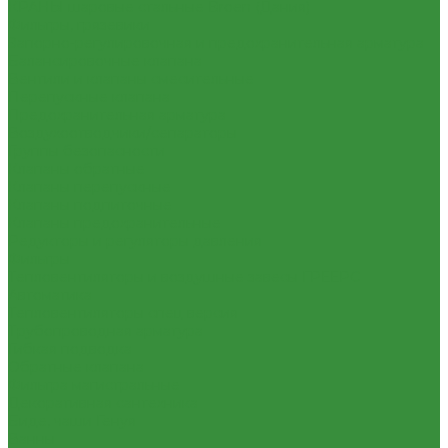
КРАНЫ шаровые стальные Broen (Дания)
Фильтры, грязевики
Запорно-регулировочная и предохранительная арматура
Балансировочные клапана
Вентили и клапаны смесительные
Перепускные клапана
Предохранительная арматура
Воздухоотводчики/сепараторы
Группы безопасности
Клапаны обратные
Клапаны перепускные
Клапаны подпиточные
Клапаны предохранительные
Редукторы и регуляторы давления
Фильтры
Тепловентиляторы и воздушные завесы ГРЕЕРС
Автоматика
Тепловентиляторы спец версия
Трубопроводная арматура
Гибкая подводка
Обратные клапана
Фильтра магистральные
Декоративная сантехника
Биде, чаши Генуя
Ванны