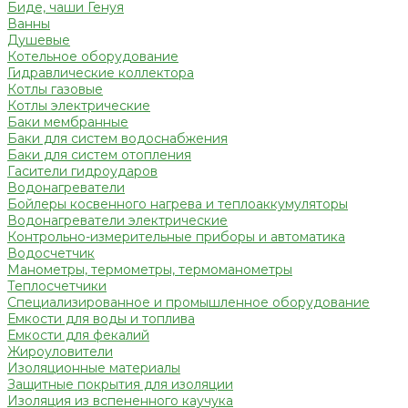
Биде, чаши Генуя
Ванны
Душевые
Котельное оборудование
Гидравлические коллектора
Котлы газовые
Котлы электрические
Баки мембранные
Баки для систем водоснабжения
Баки для систем отопления
Гасители гидроударов
Водонагреватели
Бойлеры косвенного нагрева и теплоаккумуляторы
Водонагреватели электрические
Контрольно-измерительные приборы и автоматика
Водосчетчик
Манометры, термометры, термоманометры
Теплосчетчики
Специализированное и промышленное оборудование
Емкости для воды и топлива
Емкости для фекалий
Жироуловители
Изоляционные материалы
Защитные покрытия для изоляции
Изоляция из вспененного каучука