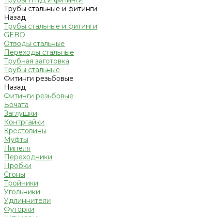
Трубы ПНД и фитинги
Трубы стальные и фитинги
Назад
Трубы стальные и фитинги
GEBO
Отводы стальные
Переходы стальные
Трубная заготовка
Трубы стальные
Фитинги резьбовые
Назад
Фитинги резьбовые
Бочата
Заглушки
Контргайки
Крестовины
Муфты
Нипеля
Переходники
Пробки
Сгоны
Тройники
Угольники
Удлиннители
Футорки