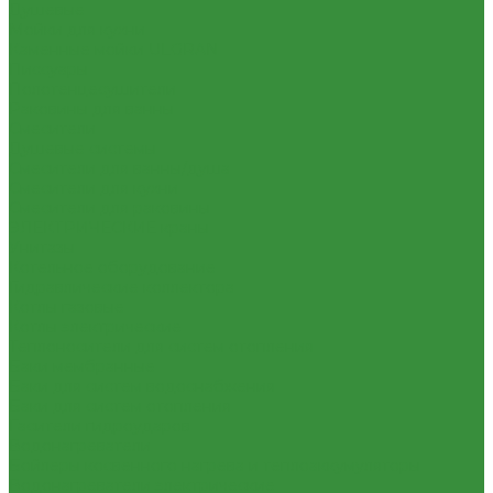
Душевые
Мойки для кухни
Каменные мойки ULGRAN
Писсуары
Полотенцесушители
Раковины для ванны
Смесители
Душевые системы
Смесители для ванны/душа
Смесители для кухни
Смесители для раковины
ЭЛЕКТРИЧЕСКИЕ краны
Унитазы
Котельное оборудование
Гидравлические коллектора
Котлы газовые
Котлы электрические
Теплоносители для систем отопления
Баки мембранные
Баки для систем водоснабжения
Баки для систем отопления
Гасители гидроударов
Водонагреватели
Бойлеры косвенного нагрева и теплоаккумуляторы
Водонагреватели электрические