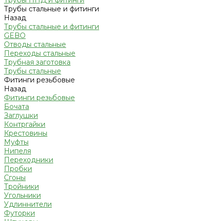
Трубы ПНД и фитинги
Трубы стальные и фитинги
Назад
Трубы стальные и фитинги
GEBO
Отводы стальные
Переходы стальные
Трубная заготовка
Трубы стальные
Фитинги резьбовые
Назад
Фитинги резьбовые
Бочата
Заглушки
Контргайки
Крестовины
Муфты
Нипеля
Переходники
Пробки
Сгоны
Тройники
Угольники
Удлиннители
Футорки