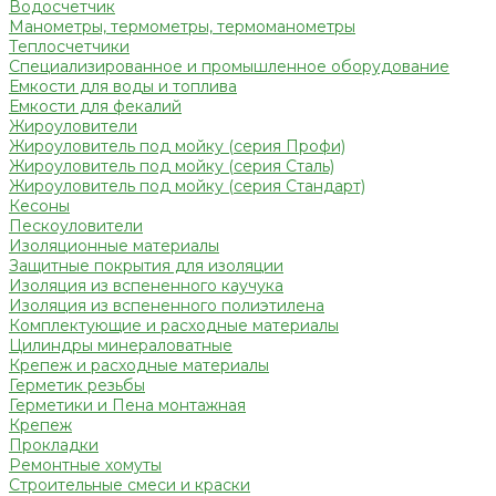
Водосчетчик
Манометры, термометры, термоманометры
Теплосчетчики
Специализированное и промышленное оборудование
Емкости для воды и топлива
Емкости для фекалий
Жироуловители
Жироуловитель под мойку (серия Профи)
Жироуловитель под мойку (серия Сталь)
Жироуловитель под мойку (серия Стандарт)
Кесоны
Пескоуловители
Изоляционные материалы
Защитные покрытия для изоляции
Изоляция из вспененного каучука
Изоляция из вспененного полиэтилена
Комплектующие и расходные материалы
Цилиндры минераловатные
Крепеж и расходные материалы
Герметик резьбы
Герметики и Пена монтажная
Крепеж
Прокладки
Ремонтные хомуты
Строительные смеси и краски