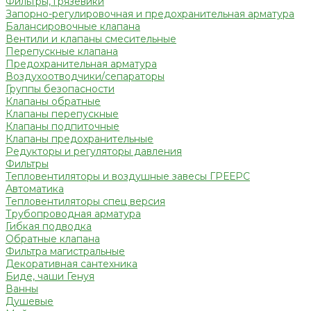
Фильтры, грязевики
Запорно-регулировочная и предохранительная арматура
Балансировочные клапана
Вентили и клапаны смесительные
Перепускные клапана
Предохранительная арматура
Воздухоотводчики/сепараторы
Группы безопасности
Клапаны обратные
Клапаны перепускные
Клапаны подпиточные
Клапаны предохранительные
Редукторы и регуляторы давления
Фильтры
Тепловентиляторы и воздушные завесы ГРЕЕРС
Автоматика
Тепловентиляторы спец версия
Трубопроводная арматура
Гибкая подводка
Обратные клапана
Фильтра магистральные
Декоративная сантехника
Биде, чаши Генуя
Ванны
Душевые