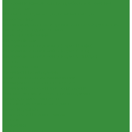
Контрольно-измерительные приборы и автоматика
Водосчетчик
Манометры, термометры, термоманометры
Теплосчетчики
Специализированное и промышленное оборудование
Емкости для воды и топлива
Емкости для фекалий
Жироуловители
Жироуловитель под мойку (серия Профи)
Жироуловитель под мойку (серия Сталь)
Жироуловитель под мойку (серия Стандарт)
Кесоны
Пескоуловители
Изоляционные материалы
Защитные покрытия для изоляции
Изоляция из вспененного каучука
Изоляция из вспененного полиэтилена
Комплектующие и расходные материалы
Цилиндры минераловатные
Крепеж и расходные материалы
Герметик резьбы
Герметики и Пена монтажная
Крепеж
Прокладки
Ремонтные хомуты