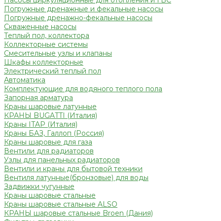
Насосы циркуляционные для отопления и ГВС
Погружные дренажные и фекальные насосы
Погружные дренажно-фекальные насосы
Скваженные насосы
Теплый пол, коллектора
Коллекторные системы
Смесительные узлы и клапаны
Шкафы коллекторные
Электрический теплый пол
Автоматика
Комплектующие для водяного теплого пола
Запорная арматура
Краны шаровые латунные
КРАНЫ BUGATTI (Италия)
Краны ITAP (Италия)
Краны БАЗ, Галлоп (Россия)
Краны шаровые для газа
Вентили для радиаторов
Узлы для панельных радиаторов
Вентили и краны для бытовой техники
Вентиля латунные(бронзовые) для воды
Задвижки чугунные
Краны шаровые стальные
Краны шаровые стальные ALSO
КРАНЫ шаровые стальные Broen (Дания)