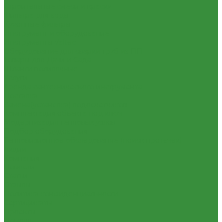
Строительные смеси и краски
Фильтра для воды
Кухонные фильтры
Инструмент и оборудование
Инструменты Valtec
Оборудование для сварки труб из ПП
Товары для Дачи и Сада
Шланги поливочные
Услуги
Аренда сантехнического инструмента
Доставка
Замена(установка) водосчетчиков
Комплектация объекта под ключ
Модернизация тепловых узлов
Подбор оборудования
Тепловизионное обследование (поиск протечек)
Акции
Компания
Новости
Статьи
Отзывы
Политика конфиденциальности
Сертификаты
Проекты
Помощь