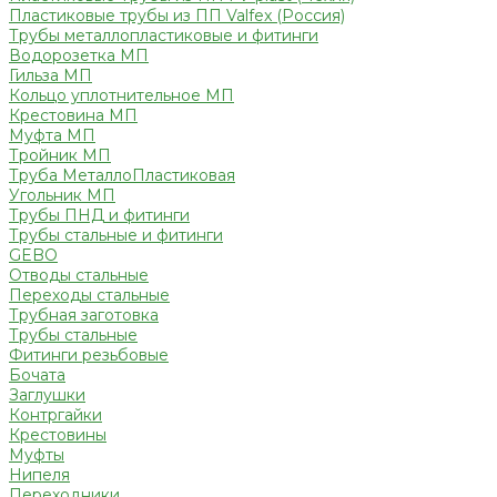
Пластиковые трубы из ПП Valfex (Россия)
Трубы металлопластиковые и фитинги
Водорозетка МП
Гильза МП
Кольцо уплотнительное МП
Крестовина МП
Муфта МП
Тройник МП
Труба МеталлоПластиковая
Угольник МП
Трубы ПНД и фитинги
Трубы стальные и фитинги
GEBO
Отводы стальные
Переходы стальные
Трубная заготовка
Трубы стальные
Фитинги резьбовые
Бочата
Заглушки
Контргайки
Крестовины
Муфты
Нипеля
Переходники