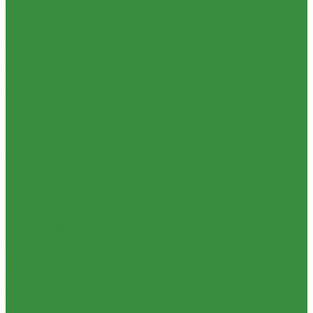
КРАНЫ шаровые стальные Broen (Дания)
Фильтры, грязевики
Запорно-регулировочная и предохранительная арматура
Балансировочные клапана
Вентили и клапаны смесительные
Перепускные клапана
Предохранительная арматура
Воздухоотводчики/сепараторы
Группы безопасности
Клапаны обратные
Клапаны перепускные
Клапаны подпиточные
Клапаны предохранительные
Редукторы и регуляторы давления
Фильтры
Тепловентиляторы и воздушные завесы ГРЕЕРС
Автоматика
Тепловентиляторы спец версия
Трубопроводная арматура
Гибкая подводка
Обратные клапана
Фильтра магистральные
Декоративная сантехника
Биде, чаши Генуя
Ванны