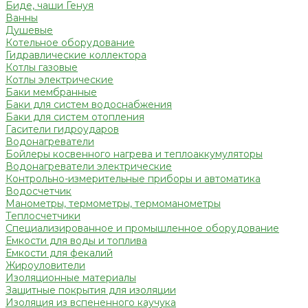
Биде, чаши Генуя
Ванны
Душевые
Котельное оборудование
Гидравлические коллектора
Котлы газовые
Котлы электрические
Баки мембранные
Баки для систем водоснабжения
Баки для систем отопления
Гасители гидроударов
Водонагреватели
Бойлеры косвенного нагрева и теплоаккумуляторы
Водонагреватели электрические
Контрольно-измерительные приборы и автоматика
Водосчетчик
Манометры, термометры, термоманометры
Теплосчетчики
Специализированное и промышленное оборудование
Емкости для воды и топлива
Емкости для фекалий
Жироуловители
Изоляционные материалы
Защитные покрытия для изоляции
Изоляция из вспененного каучука