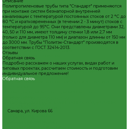
Описание
Декоративная сантехника
Полипропиленовые трубы типа "Стандарт" применяются
Биде, чаши Генуя
при монтаже систем безнапорной внутренней
Ванны
канализации с температурой постоянных стоков от 2 °C до
Душевые
80 °С и кратковременных (в течении 2 - 3 минут) стоков с
Котельное оборудование
температурой до 95°С. Они представлены диаметрами 32,
Гидравлические коллектора
40, 50 и 110 мм, имеют толщину стенки 1,8 или 2,7 мм
Котлы газовые
(только для диаметра 110 мм) и диапазон длинны от 150 мм
Котлы электрические
до 3000 мм. Трубы "Политэк-Стандарт" производятся в
Баки мембранные
соответствии с ГОСТ 32414-2013.
Баки для систем водоснабжения
Отзывы
Баки для систем отопления
Обратная связь
Гасители гидроударов
Подробно расскажем о наших услугах, видах работ и
Водонагреватели
типовых проектах, рассчитаем стоимость и подготовим
Бойлеры косвенного нагрева и теплоаккумуляторы
индивидуальное предложение!
Водонагреватели электрические
Обратная связь
Контрольно-измерительные приборы и автоматика
Водосчетчик
Манометры, термометры, термоманометры
Теплосчетчики
8(927)657-60-77
8(927)657-60-77
Специализированное и промышленное оборудование
office@plastic-s.ru
Емкости для воды и топлива
Самара, ул. Кирова 66
Емкости для фекалий
Приборы отопительные
Жироуловители
Радиаторы алюминиевые
Изоляционные материалы
Радиаторы биметаллические
Защитные покрытия для изоляции