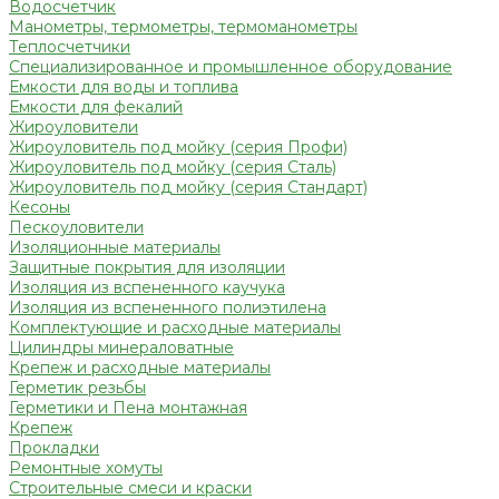
Водосчетчик
Манометры, термометры, термоманометры
Теплосчетчики
Специализированное и промышленное оборудование
Емкости для воды и топлива
Емкости для фекалий
Жироуловители
Жироуловитель под мойку (серия Профи)
Жироуловитель под мойку (серия Сталь)
Жироуловитель под мойку (серия Стандарт)
Кесоны
Пескоуловители
Изоляционные материалы
Защитные покрытия для изоляции
Изоляция из вспененного каучука
Изоляция из вспененного полиэтилена
Комплектующие и расходные материалы
Цилиндры минераловатные
Крепеж и расходные материалы
Герметик резьбы
Герметики и Пена монтажная
Крепеж
Прокладки
Ремонтные хомуты
Строительные смеси и краски