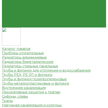
Условия оплаты
Условия доставки
Вопрос - ответ
Бренды
Партнерство
Контакты
Каталог товаров
Приборы отопительные
Радиаторы алюминиевые
Радиаторы биметаллические
Радиаторы стальные панельные
Трубы и фитинги для отопления и водоснабжения
Трубы PEX, PE-RT и фитинги
Трубы и фитинги полипропиленовые
Трубы металлопластиковые и фитинги
Внутренняя канализация
Декоративные решетки к трапам
Сифоны, сливы
Трапы
Наружная канализация и колодцы