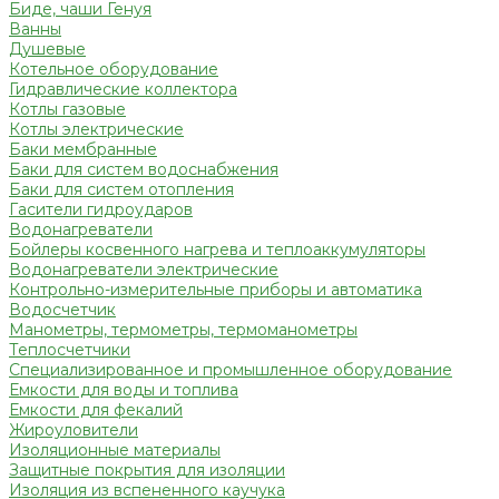
Биде, чаши Генуя
Ванны
Душевые
Котельное оборудование
Гидравлические коллектора
Котлы газовые
Котлы электрические
Баки мембранные
Баки для систем водоснабжения
Баки для систем отопления
Гасители гидроударов
Водонагреватели
Бойлеры косвенного нагрева и теплоаккумуляторы
Водонагреватели электрические
Контрольно-измерительные приборы и автоматика
Водосчетчик
Манометры, термометры, термоманометры
Теплосчетчики
Специализированное и промышленное оборудование
Емкости для воды и топлива
Емкости для фекалий
Жироуловители
Изоляционные материалы
Защитные покрытия для изоляции
Изоляция из вспененного каучука