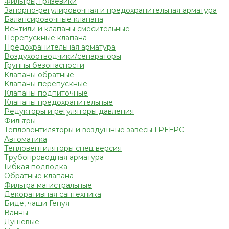
Фильтры, грязевики
Запорно-регулировочная и предохранительная арматура
Балансировочные клапана
Вентили и клапаны смесительные
Перепускные клапана
Предохранительная арматура
Воздухоотводчики/сепараторы
Группы безопасности
Клапаны обратные
Клапаны перепускные
Клапаны подпиточные
Клапаны предохранительные
Редукторы и регуляторы давления
Фильтры
Тепловентиляторы и воздушные завесы ГРЕЕРС
Автоматика
Тепловентиляторы спец версия
Трубопроводная арматура
Гибкая подводка
Обратные клапана
Фильтра магистральные
Декоративная сантехника
Биде, чаши Генуя
Ванны
Душевые