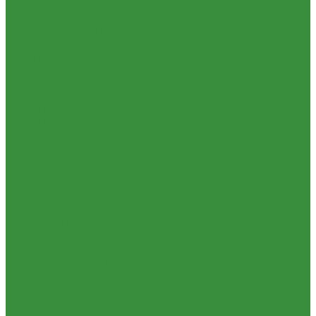
Душевые
Мойки для кухни
Каменные мойки ULGRAN
Писсуары
Полотенцесушители
Раковины для ванны
Смесители
Душевые системы
Смесители для ванны/душа
Смесители для кухни
Смесители для раковины
ЭЛЕКТРИЧЕСКИЕ краны
Унитазы
Котельное оборудование
Гидравлические коллектора
Котлы газовые
Котлы электрические
Теплоносители для систем отопления
Баки мембранные
Баки для систем водоснабжения
Баки для систем отопления
Гасители гидроударов
Водонагреватели
Бойлеры косвенного нагрева и теплоаккумуляторы
Водонагреватели электрические