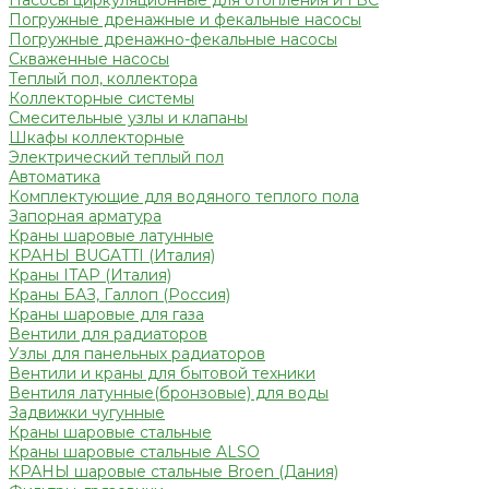
Насосы циркуляционные для отопления и ГВС
Погружные дренажные и фекальные насосы
Погружные дренажно-фекальные насосы
Скваженные насосы
Теплый пол, коллектора
Коллекторные системы
Смесительные узлы и клапаны
Шкафы коллекторные
Электрический теплый пол
Автоматика
Комплектующие для водяного теплого пола
Запорная арматура
Краны шаровые латунные
КРАНЫ BUGATTI (Италия)
Краны ITAP (Италия)
Краны БАЗ, Галлоп (Россия)
Краны шаровые для газа
Вентили для радиаторов
Узлы для панельных радиаторов
Вентили и краны для бытовой техники
Вентиля латунные(бронзовые) для воды
Задвижки чугунные
Краны шаровые стальные
Краны шаровые стальные ALSO
КРАНЫ шаровые стальные Broen (Дания)