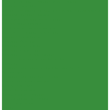
КРАНЫ шаровые стальные Broen (Дания)
Фильтры, грязевики
Запорно-регулировочная и предохранительная арматура
Балансировочные клапана
Вентили и клапаны смесительные
Перепускные клапана
Предохранительная арматура
Воздухоотводчики/сепараторы
Группы безопасности
Клапаны обратные
Клапаны перепускные
Клапаны подпиточные
Клапаны предохранительные
Редукторы и регуляторы давления
Фильтры
Тепловентиляторы и воздушные завесы ГРЕЕРС
Автоматика
Тепловентиляторы спец версия
Трубопроводная арматура
Гибкая подводка
Обратные клапана
Фильтра магистральные
Декоративная сантехника
Биде, чаши Генуя
Ванны