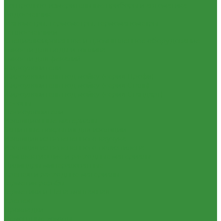
Контрольно-измерительные приборы и автоматика
Водосчетчик
Манометры, термометры, термоманометры
Теплосчетчики
Специализированное и промышленное оборудование
Емкости для воды и топлива
Емкости для фекалий
Жироуловители
Жироуловитель под мойку (серия Профи)
Жироуловитель под мойку (серия Сталь)
Жироуловитель под мойку (серия Стандарт)
Кесоны
Пескоуловители
Изоляционные материалы
Защитные покрытия для изоляции
Изоляция из вспененного каучука
Изоляция из вспененного полиэтилена
Комплектующие и расходные материалы
Цилиндры минераловатные
Крепеж и расходные материалы
Герметик резьбы
Герметики и Пена монтажная
Крепеж
Прокладки
Ремонтные хомуты