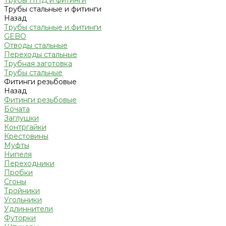
Трубы ПНД и фитинги
Трубы стальные и фитинги
Назад
Трубы стальные и фитинги
GEBO
Отводы стальные
Переходы стальные
Трубная заготовка
Трубы стальные
Фитинги резьбовые
Назад
Фитинги резьбовые
Бочата
Заглушки
Контргайки
Крестовины
Муфты
Нипеля
Переходники
Пробки
Сгоны
Тройники
Угольники
Удлиннители
Футорки