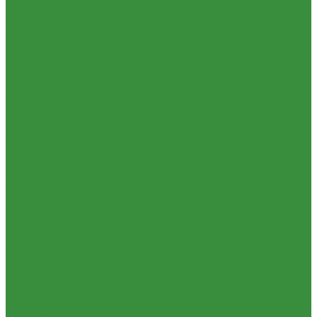
Строительные смеси и краски
Фильтра для воды
Кухонные фильтры
Инструмент и оборудование
Инструменты Valtec
Оборудование для сварки труб из ПП
Товары для Дачи и Сада
Шланги поливочные
Услуги
Аренда сантехнического инструмента
Доставка
Замена(установка) водосчетчиков
Комплектация объекта под ключ
Модернизация тепловых узлов
Подбор оборудования
Тепловизионное обследование (поиск протечек)
Акции
Компания
Новости
Статьи
Отзывы
Политика конфиденциальности
Сертификаты
Проекты
Помощь