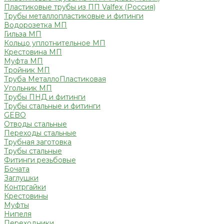
Пластиковые трубы из ПП Valfex (Россия)
Трубы металлопластиковые и фитинги
Водорозетка МП
Гильза МП
Кольцо уплотнительное МП
Крестовина МП
Муфта МП
Тройник МП
Труба МеталлоПластиковая
Угольник МП
Трубы ПНД и фитинги
Трубы стальные и фитинги
GEBO
Отводы стальные
Переходы стальные
Трубная заготовка
Трубы стальные
Фитинги резьбовые
Бочата
Заглушки
Контргайки
Крестовины
Муфты
Нипеля
Переходники