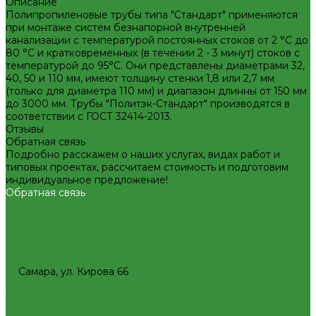
Описание
Декоративная сантехника
Полипропиленовые трубы типа "Стандарт" применяются
Биде, чаши Генуя
при монтаже систем безнапорной внутренней
Ванны
канализации с температурой постоянных стоков от 2 °C до
Душевые
80 °С и кратковременных (в течении 2 - 3 минут) стоков с
Котельное оборудование
температурой до 95°С. Они представлены диаметрами 32,
Гидравлические коллектора
40, 50 и 110 мм, имеют толщину стенки 1,8 или 2,7 мм
Котлы газовые
(только для диаметра 110 мм) и диапазон длинны от 150 мм
Котлы электрические
до 3000 мм. Трубы "Политэк-Стандарт" производятся в
Баки мембранные
соответствии с ГОСТ 32414-2013.
Баки для систем водоснабжения
Отзывы
Баки для систем отопления
Обратная связь
Гасители гидроударов
Подробно расскажем о наших услугах, видах работ и
Водонагреватели
типовых проектах, рассчитаем стоимость и подготовим
Бойлеры косвенного нагрева и теплоаккумуляторы
индивидуальное предложение!
Водонагреватели электрические
Обратная связь
Контрольно-измерительные приборы и автоматика
Водосчетчик
Манометры, термометры, термоманометры
Теплосчетчики
8(927)657-60-77
8(927)657-60-77
Специализированное и промышленное оборудование
office@plastic-s.ru
Емкости для воды и топлива
Самара, ул. Кирова 66
Емкости для фекалий
Приборы отопительные
Жироуловители
Радиаторы алюминиевые
Изоляционные материалы
Радиаторы биметаллические
Защитные покрытия для изоляции