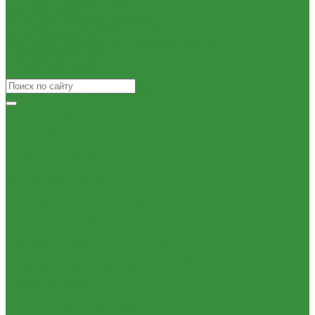
Насосы циркуляционные
Кухонные фильтры
Насосы циркуляционные для отопления и ГВС
Инструмент и оборудование
Погружные дренажные и фекальные насосы
Инструменты Valtec
Погружные дренажно-фекальные насосы
Оборудование для сварки труб из ПП
Скваженные насосы
Товары для Дачи и Сада
Теплый пол, коллектора
Шланги поливочные
Коллекторные системы
Смесительные узлы и клапаны
Шкафы коллекторные
Электрический теплый пол
Автоматика
Комплектующие для водяного теплого пола
Запорная арматура
Краны шаровые латунные
КРАНЫ BUGATTI (Италия)
Краны ITAP (Италия)
Краны БАЗ, Галлоп (Россия)
Краны шаровые для газа
Вентили для радиаторов
Узлы для панельных радиаторов
Вентили и краны для бытовой техники
Вентиля латунные(бронзовые) для воды
Задвижки чугунные
Краны шаровые стальные
Краны шаровые стальные ALSO