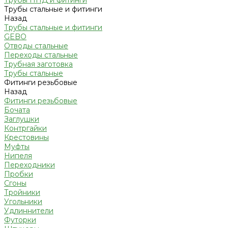
Трубы ПНД и фитинги
Трубы стальные и фитинги
Назад
Трубы стальные и фитинги
GEBO
Отводы стальные
Переходы стальные
Трубная заготовка
Трубы стальные
Фитинги резьбовые
Назад
Фитинги резьбовые
Бочата
Заглушки
Контргайки
Крестовины
Муфты
Нипеля
Переходники
Пробки
Сгоны
Тройники
Угольники
Удлиннители
Футорки