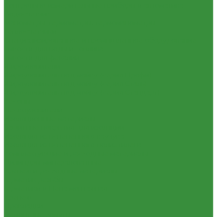
Контрольно-измерительные приборы и автоматика
Водосчетчик
Манометры, термометры, термоманометры
Теплосчетчики
Специализированное и промышленное оборудование
Емкости для воды и топлива
Емкости для фекалий
Жироуловители
Жироуловитель под мойку (серия Профи)
Жироуловитель под мойку (серия Сталь)
Жироуловитель под мойку (серия Стандарт)
Кесоны
Пескоуловители
Изоляционные материалы
Защитные покрытия для изоляции
Изоляция из вспененного каучука
Изоляция из вспененного полиэтилена
Комплектующие и расходные материалы
Цилиндры минераловатные
Крепеж и расходные материалы
Герметик резьбы
Герметики и Пена монтажная
Крепеж
Прокладки
Ремонтные хомуты