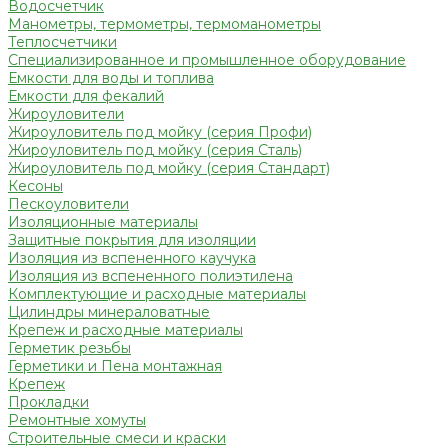
Водосчетчик
Манометры, термометры, термоманометры
Теплосчетчики
Специализированное и промышленное оборудование
Емкости для воды и топлива
Емкости для фекалий
Жироуловители
Жироуловитель под мойку (серия Профи)
Жироуловитель под мойку (серия Сталь)
Жироуловитель под мойку (серия Стандарт)
Кесоны
Пескоуловители
Изоляционные материалы
Защитные покрытия для изоляции
Изоляция из вспененного каучука
Изоляция из вспененного полиэтилена
Комплектующие и расходные материалы
Цилиндры минераловатные
Крепеж и расходные материалы
Герметик резьбы
Герметики и Пена монтажная
Крепеж
Прокладки
Ремонтные хомуты
Строительные смеси и краски