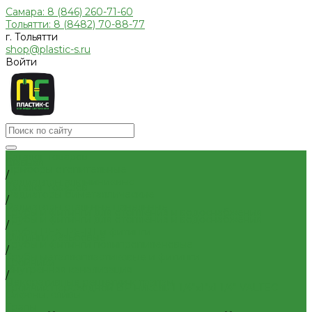
Самара: 8 (846) 260-71-60
Тольятти: 8 (8482) 70-88-77
г. Тольятти
shop@plastic-s.ru
Войти
Каталог товаров
Главная
Приборы отопительные
/
Радиаторы алюминиевые
Каталог товаров
Радиаторы биметаллические
/
Радиаторы стальные панельные
Трубы и фитинги для отопления и водоснабжения
Трубы и фитинги для отопления и водоснабжения
/
Трубы PEX, PE-RT и фитинги
Фитинги резьбовые
Трубы и фитинги полипропиленовые
/
Трубы металлопластиковые и фитинги
Тройники
Внутренняя канализация
/
Декоративные решетки к трапам
Тройник переходной ВР никель 1 1/4"x1"x1 1/4" VALTEC
Сифоны, сливы
Трапы