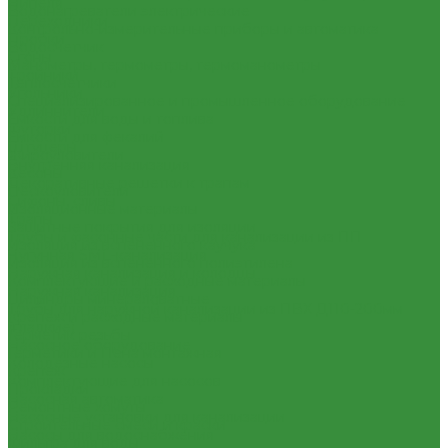
Нипеля
Водонагреватели электрические
Переходники
Контрольно-измерительные приборы и автоматика
Пробки
Водосчетчик
Сгоны
Манометры, термометры, термоманометры
Тройники
Теплосчетчики
Угольники
Специализированное и промышленное оборудование
Удлиннители
Емкости для воды и топлива
Футорки
Емкости для фекалий
Штуцеры
Жироуловители
Внутренняя канализация
Кесоны
Декоративные решетки к трапам
Пескоуловители
Сифоны, сливы
Изоляционные материалы
Трапы
Защитные покрытия для изоляции
Трубы и фасонные части для канализации из ПП
Изоляция из вспененного каучука
Чугунная SML-канализация
Изоляция из вспененного полиэтилена
Наружная канализация и колодцы
Комплектующие и расходные материалы
Наружная канализация
Цилиндры минераловатные
Трубы для наружной канализации из ПВХ Д110-200мм
Крепеж и расходные материалы
(гладкие)
Герметик резьбы
Насосное оборудование
Герметики и Пена монтажная
Колодезные насосы
Крепеж
Комплектующие для насосов
Прокладки
Насосная автоматика
Ремонтные хомуты
Насосные установки для канализации
Строительные смеси и краски
Насосы для водоснабжения
Фильтра для воды