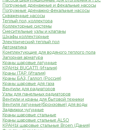
Насосы циркуляционные для отопления и ГВС
Погружные дренажные и фекальные насосы
Погружные дренажно-фекальные насосы
Скваженные насосы
Теплый пол, коллектора
Коллекторные системы
Смесительные узлы и клапаны
Шкафы коллекторные
Электрический теплый пол
Автоматика
Комплектующие для водяного теплого пола
Запорная арматура
Краны шаровые латунные
КРАНЫ BUGATTI (Италия)
Краны ITAP (Италия)
Краны БАЗ, Галлоп (Россия)
Краны шаровые для газа
Вентили для радиаторов
Узлы для панельных радиаторов
Вентили и краны для бытовой техники
Вентиля латунные(бронзовые) для воды
Задвижки чугунные
Краны шаровые стальные
Краны шаровые стальные ALSO
КРАНЫ шаровые стальные Broen (Дания)