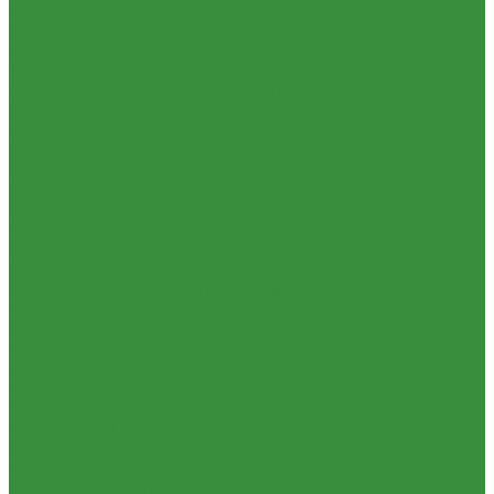
Контрольно-измерительные приборы и автоматика
Водосчетчик
Манометры, термометры, термоманометры
Теплосчетчики
Специализированное и промышленное оборудование
Емкости для воды и топлива
Емкости для фекалий
Жироуловители
Жироуловитель под мойку (серия Профи)
Жироуловитель под мойку (серия Сталь)
Жироуловитель под мойку (серия Стандарт)
Кесоны
Пескоуловители
Изоляционные материалы
Защитные покрытия для изоляции
Изоляция из вспененного каучука
Изоляция из вспененного полиэтилена
Комплектующие и расходные материалы
Цилиндры минераловатные
Крепеж и расходные материалы
Герметик резьбы
Герметики и Пена монтажная
Крепеж
Прокладки
Ремонтные хомуты