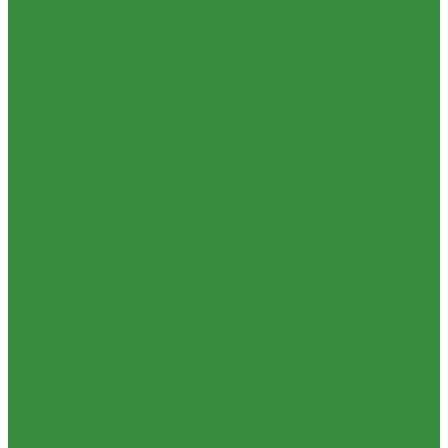
Строительные смеси и краски
Фильтра для воды
Кухонные фильтры
Инструмент и оборудование
Инструменты Valtec
Оборудование для сварки труб из ПП
Товары для Дачи и Сада
Шланги поливочные
Услуги
Аренда сантехнического инструмента
Доставка
Замена(установка) водосчетчиков
Комплектация объекта под ключ
Модернизация тепловых узлов
Подбор оборудования
Тепловизионное обследование (поиск протечек)
Акции
Компания
Новости
Статьи
Отзывы
Политика конфиденциальности
Сертификаты
Проекты
Помощь