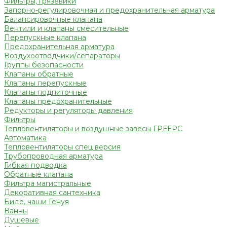
Фильтры, грязевики
Запорно-регулировочная и предохранительная арматура
Балансировочные клапана
Вентили и клапаны смесительные
Перепускные клапана
Предохранительная арматура
Воздухоотводчики/сепараторы
Группы безопасности
Клапаны обратные
Клапаны перепускные
Клапаны подпиточные
Клапаны предохранительные
Редукторы и регуляторы давления
Фильтры
Тепловентиляторы и воздушные завесы ГРЕЕРС
Автоматика
Тепловентиляторы спец версия
Трубопроводная арматура
Гибкая подводка
Обратные клапана
Фильтра магистральные
Декоративная сантехника
Биде, чаши Генуя
Ванны
Душевые