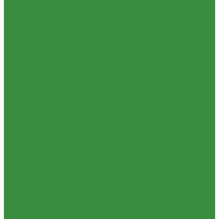
Душевые
Мойки для кухни
Каменные мойки ULGRAN
Писсуары
Полотенцесушители
Раковины для ванны
Смесители
Душевые системы
Смесители для ванны/душа
Смесители для кухни
Смесители для раковины
ЭЛЕКТРИЧЕСКИЕ краны
Унитазы
Котельное оборудование
Гидравлические коллектора
Котлы газовые
Котлы электрические
Теплоносители для систем отопления
Баки мембранные
Баки для систем водоснабжения
Баки для систем отопления
Гасители гидроударов
Водонагреватели
Бойлеры косвенного нагрева и теплоаккумуляторы
Водонагреватели электрические