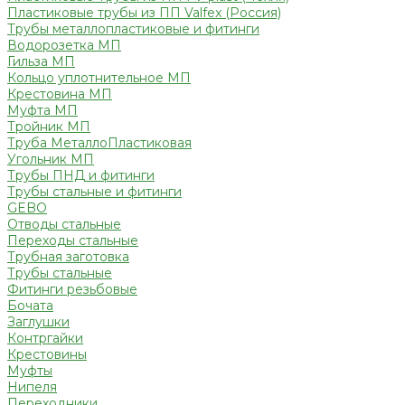
Пластиковые трубы из ПП Valfex (Россия)
Трубы металлопластиковые и фитинги
Водорозетка МП
Гильза МП
Кольцо уплотнительное МП
Крестовина МП
Муфта МП
Тройник МП
Труба МеталлоПластиковая
Угольник МП
Трубы ПНД и фитинги
Трубы стальные и фитинги
GEBO
Отводы стальные
Переходы стальные
Трубная заготовка
Трубы стальные
Фитинги резьбовые
Бочата
Заглушки
Контргайки
Крестовины
Муфты
Нипеля
Переходники