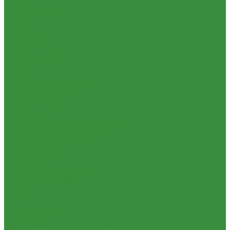
Нипеля
Вентили для радиаторов
Переходники
Вентили и краны для бытовой техники
Пробки
Вентиля латунные(бронзовые) для воды
Сгоны
Задвижки чугунные
Тройники
Краны шаровые стальные
Угольники
Фильтры, грязевики
Удлиннители
Запорно-регулировочная и предохранительная арматура
Футорки
Балансировочные клапана
Штуцеры
Вентили и клапаны смесительные
Внутренняя канализация
Перепускные клапана
Декоративные решетки к трапам
Предохранительная арматура
Сифоны, сливы
Тепловентиляторы и воздушные завесы ГРЕЕРС
Трапы
Автоматика
Трубы и фасонные части для канализации из ПП
Тепловентиляторы спец версия
Чугунная SML-канализация
Трубопроводная арматура
Наружная канализация и колодцы
Гибкая подводка
Наружная канализация
Обратные клапана
Трубы для наружной канализации из ПВХ Д110-200мм
Фильтра магистральные
(гладкие)
Декоративная сантехника
Насосное оборудование
Биде, чаши Генуя
Колодезные насосы
Ванны
Комплектующие для насосов
Душевые
Насосная автоматика
Мойки для кухни
Насосные установки для канализации
Писсуары
Насосы для водоснабжения
Полотенцесушители