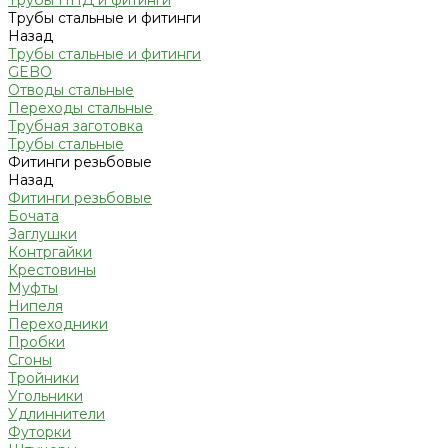
Трубы ПНД и фитинги
Трубы стальные и фитинги
Назад
Трубы стальные и фитинги
GEBO
Отводы стальные
Переходы стальные
Трубная заготовка
Трубы стальные
Фитинги резьбовые
Назад
Фитинги резьбовые
Бочата
Заглушки
Контргайки
Крестовины
Муфты
Нипеля
Переходники
Пробки
Сгоны
Тройники
Угольники
Удлиннители
Футорки