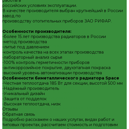
работы в
Изоляция из вспененного каучука
российских условиях эксплуатации.
Изоляция из вспененного полиэтилена
В качестве производителя выбран крупнейший в России
Крепеж и расходные материалы
завод по
Герметик резьбы
производству отопительных приборов ЗАО РИФАР.
Герметики и Пена монтажная
Крепеж
Особенности производителя:
Фильтра для воды
-более 15 лет производства радиаторов в России
Кухонные фильтры
-метод производства
Инструмент и оборудование
–литьё под давлением
Инструменты Valtec
-контроль качества на всех этапах производства
Оборудование для сварки труб из ПП
-лабораторный анализ сырья
Товары для Дачи и Сада
-100% контроль герметичности приборов
Шланги поливочные
-антикоррозийное покрытие, двухэтапная покраска
Услуги
-высокий уровень автоматизации производства
Аренда сантехнического инструмента
Особенности биметаллического радиатора
Space
Доставка
-Честная теплоотдача 185 Вт для секции, высотой 500 мм
Замена(установка) водосчетчиков
-Надёжный производитель
Комплектация объекта под ключ
-Уникальный дизайн
Модернизация тепловых узлов
-Защита от подделок
Подбор оборудования
-Высокая теплоотдача, низк
Тепловизионное обследование (поиск протечек)
Отзывы
Акции
Обратная связь
Компания
Подробно расскажем о наших услугах, видах работ и
Новости
типовых проектах, рассчитаем стоимость и подготовим
Статьи