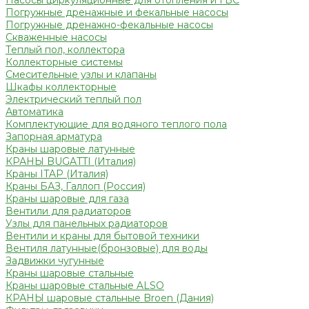
Насосы циркуляционные для отопления и ГВС
Погружные дренажные и фекальные насосы
Погружные дренажно-фекальные насосы
Скваженные насосы
Теплый пол, коллектора
Коллекторные системы
Смесительные узлы и клапаны
Шкафы коллекторные
Электрический теплый пол
Автоматика
Комплектующие для водяного теплого пола
Запорная арматура
Краны шаровые латунные
КРАНЫ BUGATTI (Италия)
Краны ITAP (Италия)
Краны БАЗ, Галлоп (Россия)
Краны шаровые для газа
Вентили для радиаторов
Узлы для панельных радиаторов
Вентили и краны для бытовой техники
Вентиля латунные(бронзовые) для воды
Задвижки чугунные
Краны шаровые стальные
Краны шаровые стальные ALSO
КРАНЫ шаровые стальные Broen (Дания)