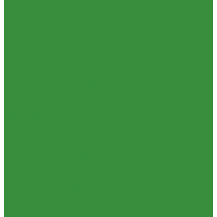
Насосы циркуляционные
Раковины для ванны
Насосы циркуляционные для отопления и ГВС
Смесители
Погружные дренажные и фекальные насосы
Унитазы
Погружные дренажно-фекальные насосы
Котельное оборудование
Скваженные насосы
Гидравлические коллектора
Теплый пол, коллектора
Котлы газовые
Коллекторные системы
Котлы электрические
Смесительные узлы и клапаны
Теплоносители для систем отопления
Шкафы коллекторные
Баки мембранные
Электрический теплый пол
Баки для систем водоснабжения
Автоматика
Баки для систем отопления
Комплектующие для водяного теплого пола
Гасители гидроударов
Запорная арматура
Водонагреватели
Краны шаровые латунные
Бойлеры косвенного нагрева и теплоаккумуляторы
КРАНЫ BUGATTI (Италия)
Водонагреватели электрические
Краны ITAP (Италия)
Контрольно-измерительные приборы и автоматика
Краны БАЗ, Галлоп (Россия)
Водосчетчик
Краны шаровые для газа
Манометры, термометры, термоманометры
Вентили для радиаторов
Теплосчетчики
Узлы для панельных радиаторов
Специализированное и промышленное оборудование
Вентили и краны для бытовой техники
Емкости для воды и топлива
Вентиля латунные(бронзовые) для воды
Емкости для фекалий
Задвижки чугунные
Жироуловители
Краны шаровые стальные
Кесоны
Краны шаровые стальные ALSO
Пескоуловители