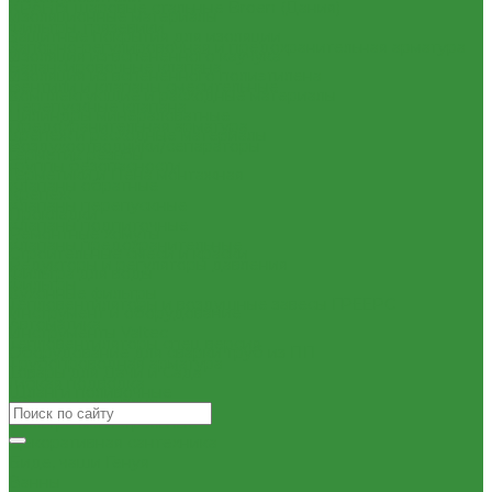
КРАНЫ шаровые стальные Broen (Дания)
Изоляционные материалы
Фильтры, грязевики
Защитные покрытия для изоляции
Запорно-регулировочная и предохранительная арматура
Изоляция из вспененного каучука
Балансировочные клапана
Изоляция из вспененного полиэтилена
Вентили и клапаны смесительные
Комплектующие и расходные материалы
Перепускные клапана
Цилиндры минераловатные
Предохранительная арматура
Крепеж и расходные материалы
Воздухоотводчики/сепараторы
Герметик резьбы
Группы безопасности
Герметики и Пена монтажная
Клапаны обратные
Крепеж
Клапаны перепускные
Прокладки
Клапаны подпиточные
Ремонтные хомуты
Клапаны предохранительные
Строительные смеси и краски
Редукторы и регуляторы давления
Фильтра для воды
Фильтры
Кухонные фильтры
Тепловентиляторы и воздушные завесы ГРЕЕРС
Инструмент и оборудование
Автоматика
Инструменты Valtec
Тепловентиляторы спец версия
Оборудование для сварки труб из ПП
Трубопроводная арматура
Товары для Дачи и Сада
Гибкая подводка
Шланги поливочные
Обратные клапана
Фильтра магистральные
Декоративная сантехника
Биде, чаши Генуя
Ванны