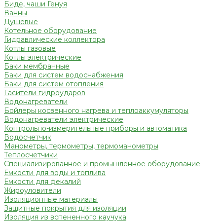
Биде, чаши Генуя
Ванны
Душевые
Котельное оборудование
Гидравлические коллектора
Котлы газовые
Котлы электрические
Баки мембранные
Баки для систем водоснабжения
Баки для систем отопления
Гасители гидроударов
Водонагреватели
Бойлеры косвенного нагрева и теплоаккумуляторы
Водонагреватели электрические
Контрольно-измерительные приборы и автоматика
Водосчетчик
Манометры, термометры, термоманометры
Теплосчетчики
Специализированное и промышленное оборудование
Емкости для воды и топлива
Емкости для фекалий
Жироуловители
Изоляционные материалы
Защитные покрытия для изоляции
Изоляция из вспененного каучука