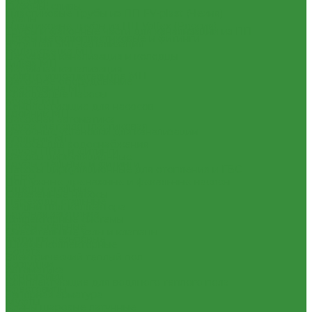
(Россия)
Сифоны, сливы
Пластиковые Трубы из ПП FV-plast (Чехия)
Трапы
Пластиковые трубы из ПП Valfex (Россия)
Трубы и фасонные части для канализации из ПП
Трубы металлопластиковые и фитинги
Чугунная SML-канализация
Водорозетка МП
Наружная канализация и колодцы
Гильза МП
Наружная канализация
Кольцо уплотнительное МП
Насосное оборудование
Крестовина МП
Колодезные насосы
Муфта МП
Комплектующие для насосов
Тройник МП
Насосная автоматика
Труба МеталлоПластиковая
Насосные установки для канализации
Угольник МП
Насосы для водоснабжения
Трубы ПНД и фитинги
Насосы циркуляционные
Трубы стальные и фитинги
Насосы циркуляционные для отопления и ГВС
GEBO
Погружные дренажные и фекальные насосы
Отводы стальные
Скваженные насосы
Переходы стальные
Теплый пол, коллектора
Трубная заготовка
Коллекторные системы
Трубы стальные
Смесительные узлы и клапаны
Фитинги резьбовые
Шкафы коллекторные
Бочата
Электрический теплый пол
Заглушки
Автоматика
Контргайки
Комплектующие для водяного теплого пола
Крестовины
Запорная арматура
Муфты
Краны шаровые латунные