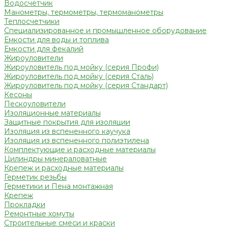
Водосчетчик
Манометры, термометры, термоманометры
Теплосчетчики
Специализированное и промышленное оборудование
Емкости для воды и топлива
Емкости для фекалий
Жироуловители
Жироуловитель под мойку (серия Профи)
Жироуловитель под мойку (серия Сталь)
Жироуловитель под мойку (серия Стандарт)
Кесоны
Пескоуловители
Изоляционные материалы
Защитные покрытия для изоляции
Изоляция из вспененного каучука
Изоляция из вспененного полиэтилена
Комплектующие и расходные материалы
Цилиндры минераловатные
Крепеж и расходные материалы
Герметик резьбы
Герметики и Пена монтажная
Крепеж
Прокладки
Ремонтные хомуты
Строительные смеси и краски