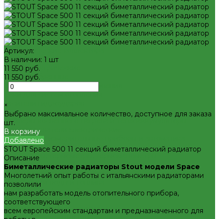
Декоративная сантехника
Биде, чаши Генуя
Ванны
Душевые
Котельное оборудование
Гидравлические коллектора
Артикул:
Котлы газовые
В наличии: 1 шт
Котлы электрические
11 550 руб.
Баки мембранные
11 550 руб.
Баки для систем водоснабжения
-
Баки для систем отопления
+
Гасители гидроударов
×
Водонагреватели
Выбрано максимальное количество, доступное для заказа
Бойлеры косвенного нагрева и теплоаккумуляторы
шт.
Водонагреватели электрические
В корзину
Контрольно-измерительные приборы и автоматика
Добавлено
Водосчетчик
STOUT Space 500 11 секций биметаллический радиатор
Манометры, термометры, термоманометры
Описание
Теплосчетчики
Биметаллические радиаторы Stout модели Space
Специализированное и промышленное оборудование
Многолетний опыт работы с итальянскими радиаторами
Емкости для воды и топлива
позволили
Емкости для фекалий
нам разработать модель отопительного прибора,
Жироуловители
соответствующего
Изоляционные материалы
всем европейским стандартам и предназначенного для
Защитные покрытия для изоляции