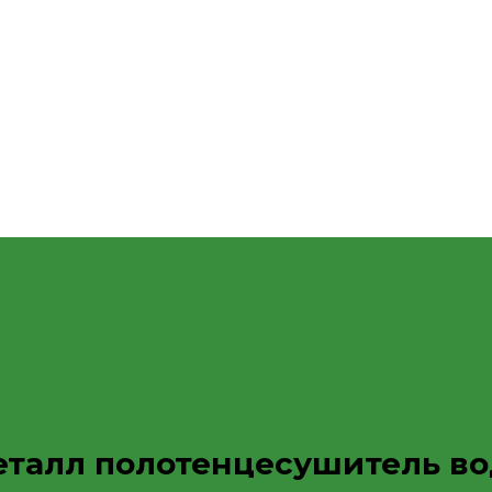
яной
Металл полотенцесушитель в