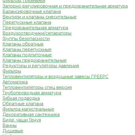
Фильтры, грязевики
Запорно-регулировочная и предохранительная арматура
Балансировочные клапана
Вентили и клапаны смесительные
Перепускные клапана
Предохранительная арматура
Воздухоотводчики/сепараторы
Группы безопасности
Клапаны обратные
Клапаны перепускные
Клапаны подпиточные
Клапаны предохранительные
Редукторы и регуляторы давления
Фильтры
Тепловентиляторы и воздушные завесы ГРЕЕРС
Автоматика
Тепловентиляторы спец версия
Трубопроводная арматура
Гибкая подводка
Обратные клапана
Фильтра магистральные
Декоративная сантехника
Биде, чаши Генуя
Ванны
Душевые