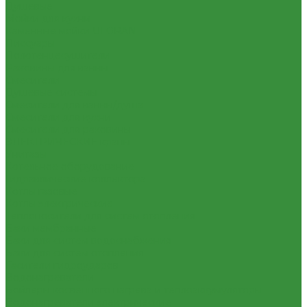
Душевые
Мойки для кухни
Каменные мойки ULGRAN
Писсуары
Полотенцесушители
Раковины для ванны
Смесители
Душевые системы
Смесители для ванны/душа
Смесители для кухни
Смесители для раковины
ЭЛЕКТРИЧЕСКИЕ краны
Унитазы
Котельное оборудование
Гидравлические коллектора
Котлы газовые
Котлы электрические
Теплоносители для систем отопления
Баки мембранные
Баки для систем водоснабжения
Баки для систем отопления
Гасители гидроударов
Водонагреватели
Бойлеры косвенного нагрева и теплоаккумуляторы
Водонагреватели электрические