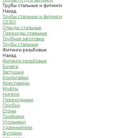
Трубы ПНД и фитинги
Трубы стальные и фитинги
Назад
Трубы стальные и фитинги
GEBO
Отводы стальные
Переходы стальные
Трубная заготовка
Трубы стальные
Фитинги резьбовые
Назад
Фитинги резьбовые
Бочата
Заглушки
Контргайки
Крестовины
Муфты
Нипеля
Переходники
Пробки
Сгоны
Тройники
Угольники
Удлиннители
Футорки