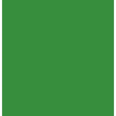
КРАНЫ шаровые стальные Broen (Дания)
Фильтры, грязевики
Запорно-регулировочная и предохранительная арматура
Балансировочные клапана
Вентили и клапаны смесительные
Перепускные клапана
Предохранительная арматура
Воздухоотводчики/сепараторы
Группы безопасности
Клапаны обратные
Клапаны перепускные
Клапаны подпиточные
Клапаны предохранительные
Редукторы и регуляторы давления
Фильтры
Тепловентиляторы и воздушные завесы ГРЕЕРС
Автоматика
Тепловентиляторы спец версия
Трубопроводная арматура
Гибкая подводка
Обратные клапана
Фильтра магистральные
Декоративная сантехника
Биде, чаши Генуя
Ванны