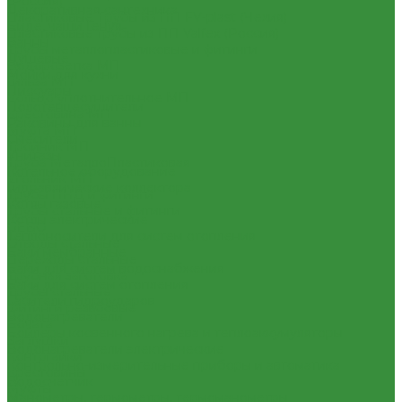
(Россия)
Декоративная сантехника
Пластиковые Трубы из ПП FV-plast (Чехия)
Биде, чаши Генуя
Пластиковые трубы из ПП Valfex (Россия)
Ванны
Трубы металлопластиковые и фитинги
Душевые
Водорозетка МП
Мойки для кухни
Гильза МП
Писсуары
Кольцо уплотнительное МП
Полотенцесушители
Крестовина МП
Раковины для ванны
Муфта МП
Смесители
Тройник МП
Унитазы
Труба МеталлоПластиковая
Котельное оборудование
Угольник МП
Гидравлические коллектора
Трубы ПНД и фитинги
Котлы газовые
Трубы стальные и фитинги
Котлы электрические
GEBO
Теплоносители для систем отопления
Отводы стальные
Баки мембранные
Переходы стальные
Баки для систем водоснабжения
Трубная заготовка
Баки для систем отопления
Трубы стальные
Гасители гидроударов
Фитинги резьбовые
Водонагреватели
Бочата
Бойлеры косвенного нагрева и теплоаккумуляторы
Заглушки
Водонагреватели электрические
Контргайки
Контрольно-измерительные приборы и автоматика
Крестовины
Водосчетчик
Муфты
Манометры, термометры, термоманометры