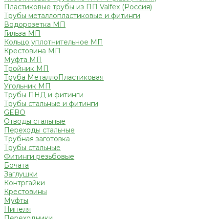
Пластиковые трубы из ПП Valfex (Россия)
Трубы металлопластиковые и фитинги
Водорозетка МП
Гильза МП
Кольцо уплотнительное МП
Крестовина МП
Муфта МП
Тройник МП
Труба МеталлоПластиковая
Угольник МП
Трубы ПНД и фитинги
Трубы стальные и фитинги
GEBO
Отводы стальные
Переходы стальные
Трубная заготовка
Трубы стальные
Фитинги резьбовые
Бочата
Заглушки
Контргайки
Крестовины
Муфты
Нипеля
Переходники