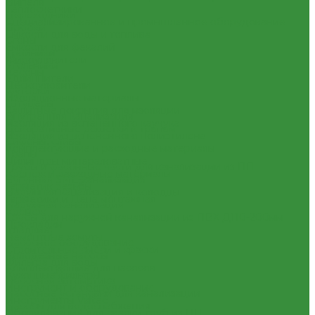
Нипеля
Теплосчетчики
Переходники
Специализированное и промышленное оборудование
Пробки
Емкости для воды и топлива
Сгоны
Емкости для фекалий
Тройники
Жироуловители
Угольники
Кесоны
Удлиннители
Пескоуловители
Футорки
Изоляционные материалы
Штуцеры
Защитные покрытия для изоляции
Внутренняя канализация
Изоляция из вспененного каучука
Декоративные решетки к трапам
Изоляция из вспененного полиэтилена
Сифоны, сливы
Комплектующие и расходные материалы
Трапы
Цилиндры минераловатные
Трубы и фасонные части для канализации из ПП
Крепеж и расходные материалы
Чугунная SML-канализация
Герметик резьбы
Наружная канализация и колодцы
Герметики и Пена монтажная
Наружная канализация
Крепеж
Трубы для наружной канализации из ПВХ Д110-200мм
Прокладки
(гладкие)
Ремонтные хомуты
Насосное оборудование
Строительные смеси и краски
Колодезные насосы
Фильтра для воды
Комплектующие для насосов
Кухонные фильтры
Насосная автоматика
Инструмент и оборудование
Насосные установки для канализации
Инструменты Valtec
Насосы для водоснабжения
Оборудование для сварки труб из ПП