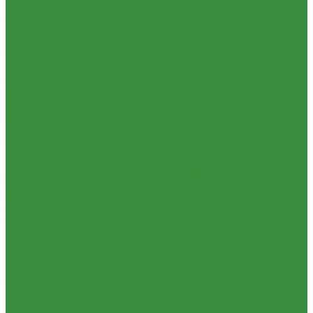
Смесительные узлы и клапаны
Отзывы
Шкафы коллекторные
Политика конфиденциальности
Электрический теплый пол
Сертификаты
Автоматика
Проекты
Комплектующие для водяного теплого пола
Помощь
Запорная арматура
Условия оплаты
Краны шаровые латунные
Условия доставки
Вентили для радиаторов
Вопрос - ответ
Вентили и краны для бытовой техники
Бренды
Вентиля латунные(бронзовые) для воды
Партнерство
Задвижки чугунные
Контакты
Краны шаровые стальные
...
Фильтры, грязевики
Каталог товаров
Запорно-регулировочная и предохранительная арматура
Приборы отопительные
Балансировочные клапана
Радиаторы алюминиевые
Вентили и клапаны смесительные
Радиаторы биметаллические
Перепускные клапана
Радиаторы стальные панельные
Предохранительная арматура
Тепловентиляторы водяные
Тепловентиляторы и воздушные завесы ГРЕЕРС
Комплектующие к радиаторам
Автоматика
Радиаторная арматура
Тепловентиляторы спец версия
Трубы и фитинги для отопления и водоснабжения
Трубопроводная арматура
Трубы PEX, PE-RT и фитинги
Гибкая подводка
Трубы и фитинги полипропиленовые
Обратные клапана
Пластиковые трубы и фитинги из ПП РосТурПласт
Фильтра магистральные