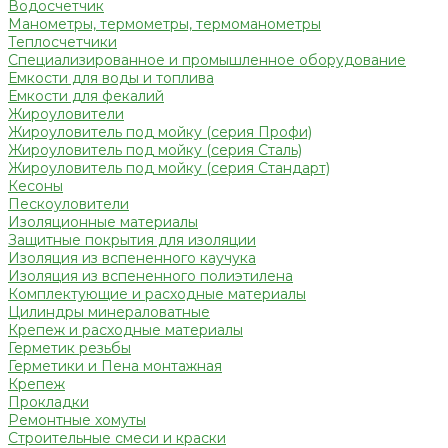
Водосчетчик
Манометры, термометры, термоманометры
Теплосчетчики
Специализированное и промышленное оборудование
Емкости для воды и топлива
Емкости для фекалий
Жироуловители
Жироуловитель под мойку (серия Профи)
Жироуловитель под мойку (серия Сталь)
Жироуловитель под мойку (серия Стандарт)
Кесоны
Пескоуловители
Изоляционные материалы
Защитные покрытия для изоляции
Изоляция из вспененного каучука
Изоляция из вспененного полиэтилена
Комплектующие и расходные материалы
Цилиндры минераловатные
Крепеж и расходные материалы
Герметик резьбы
Герметики и Пена монтажная
Крепеж
Прокладки
Ремонтные хомуты
Строительные смеси и краски