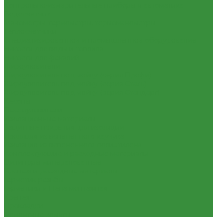
Контрольно-измерительные приборы и автоматика
Водосчетчик
Манометры, термометры, термоманометры
Теплосчетчики
Специализированное и промышленное оборудование
Емкости для воды и топлива
Емкости для фекалий
Жироуловители
Жироуловитель под мойку (серия Профи)
Жироуловитель под мойку (серия Сталь)
Жироуловитель под мойку (серия Стандарт)
Кесоны
Пескоуловители
Изоляционные материалы
Защитные покрытия для изоляции
Изоляция из вспененного каучука
Изоляция из вспененного полиэтилена
Комплектующие и расходные материалы
Цилиндры минераловатные
Крепеж и расходные материалы
Герметик резьбы
Герметики и Пена монтажная
Крепеж
Прокладки
Ремонтные хомуты