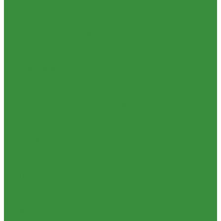
Строительные смеси и краски
Фильтра для воды
Кухонные фильтры
Инструмент и оборудование
Инструменты Valtec
Оборудование для сварки труб из ПП
Товары для Дачи и Сада
Шланги поливочные
Услуги
Аренда сантехнического инструмента
Доставка
Замена(установка) водосчетчиков
Комплектация объекта под ключ
Модернизация тепловых узлов
Подбор оборудования
Тепловизионное обследование (поиск протечек)
Акции
Компания
Новости
Статьи
Отзывы
Политика конфиденциальности
Сертификаты
Проекты
Помощь