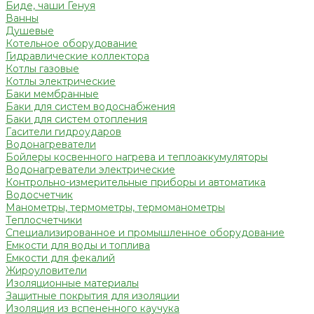
Биде, чаши Генуя
Ванны
Душевые
Котельное оборудование
Гидравлические коллектора
Котлы газовые
Котлы электрические
Баки мембранные
Баки для систем водоснабжения
Баки для систем отопления
Гасители гидроударов
Водонагреватели
Бойлеры косвенного нагрева и теплоаккумуляторы
Водонагреватели электрические
Контрольно-измерительные приборы и автоматика
Водосчетчик
Манометры, термометры, термоманометры
Теплосчетчики
Специализированное и промышленное оборудование
Емкости для воды и топлива
Емкости для фекалий
Жироуловители
Изоляционные материалы
Защитные покрытия для изоляции
Изоляция из вспененного каучука