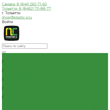
Самара: 8 (846) 260-71-60
Тольятти: 8 (8482) 70-88-77
г. Тольятти
shop@plastic-s.ru
Войти
Каталог товаров
Главная
Приборы отопительные
/
Радиаторы алюминиевые
Каталог товаров
Радиаторы биметаллические
/
Радиаторы стальные панельные
Трубы и фитинги для отопления и водоснабжения
Трубы и фитинги для отопления и водоснабжения
/
Трубы PEX, PE-RT и фитинги
Трубы и фитинги полипропиленовые
Трубы и фитинги полипропиленовые
/
Трубы металлопластиковые и фитинги
Пластиковые Трубы из ПП FV-plast (Чехия)
Внутренняя канализация
/
Декоративные решетки к трапам
Сгон полипропиленовый ВР FV Plast Ф 25-3/4"
Сифоны, сливы
Трапы