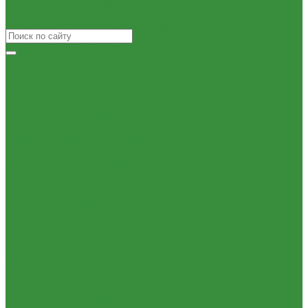
Насосы циркуляционные
Товары для Дачи и Сада
Насосы циркуляционные для отопления и ГВС
Шланги поливочные
Погружные дренажные и фекальные насосы
Погружные дренажно-фекальные насосы
Скваженные насосы
Теплый пол, коллектора
Коллекторные системы
Смесительные узлы и клапаны
Шкафы коллекторные
Электрический теплый пол
Автоматика
Комплектующие для водяного теплого пола
Запорная арматура
Краны шаровые латунные
КРАНЫ BUGATTI (Италия)
Краны ITAP (Италия)
Краны БАЗ, Галлоп (Россия)
Краны шаровые для газа
Вентили для радиаторов
Узлы для панельных радиаторов
Вентили и краны для бытовой техники
Вентиля латунные(бронзовые) для воды
Задвижки чугунные
Краны шаровые стальные
Краны шаровые стальные ALSO