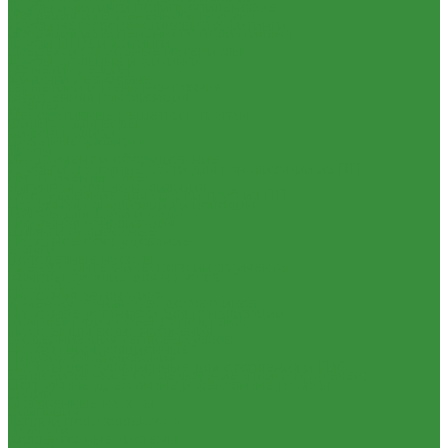
Трубы и фитинги полипропиленовые
Изоляция из вспененного каучука
Трубы металлопластиковые и фитинги
Изоляция из вспененного полиэтилена
Трубы ПНД и фитинги
Крепеж и расходные материалы
Трубы стальные и фитинги
Герметик резьбы
Фитинги резьбовые
Герметики и Пена монтажная
Внутренняя канализация
Крепеж
Декоративные решетки к трапам
Фильтра для воды
Сифоны, сливы
Кухонные фильтры
Трапы
Инструмент и оборудование
Трубы и фасонные части для канализации из ПП
Инструменты Valtec
Чугунная SML-канализация
Оборудование для сварки труб из ПП
Наружная канализация и колодцы
Товары для Дачи и Сада
Наружная канализация
Шланги поливочные
Насосное оборудование
Услуги
Колодезные насосы
Аренда сантехнического инструмента
Комплектующие для насосов
Доставка
Насосная автоматика
Замена(установка) водосчетчиков
Насосные установки для канализации
Комплектация объекта под ключ
Насосы для водоснабжения
Модернизация тепловых узлов
Насосы циркуляционные
Подбор оборудования
Насосы циркуляционные для отопления и ГВС
Тепловизионное обследование (поиск протечек)
Погружные дренажные и фекальные насосы
Акции
Скваженные насосы
Компания
Теплый пол, коллектора
Новости
Коллекторные системы
Статьи