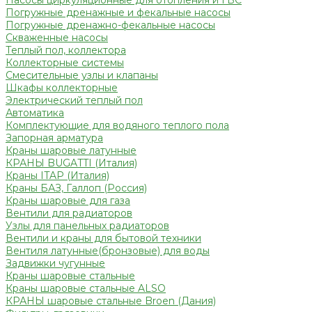
Насосы циркуляционные для отопления и ГВС
Погружные дренажные и фекальные насосы
Погружные дренажно-фекальные насосы
Скваженные насосы
Теплый пол, коллектора
Коллекторные системы
Смесительные узлы и клапаны
Шкафы коллекторные
Электрический теплый пол
Автоматика
Комплектующие для водяного теплого пола
Запорная арматура
Краны шаровые латунные
КРАНЫ BUGATTI (Италия)
Краны ITAP (Италия)
Краны БАЗ, Галлоп (Россия)
Краны шаровые для газа
Вентили для радиаторов
Узлы для панельных радиаторов
Вентили и краны для бытовой техники
Вентиля латунные(бронзовые) для воды
Задвижки чугунные
Краны шаровые стальные
Краны шаровые стальные ALSO
КРАНЫ шаровые стальные Broen (Дания)