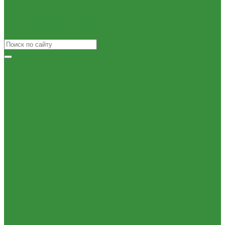
Насосы циркуляционные
Инструменты Valtec
Насосы циркуляционные для отопления и ГВС
Оборудование для сварки труб из ПП
Погружные дренажные и фекальные насосы
Товары для Дачи и Сада
Погружные дренажно-фекальные насосы
Шланги поливочные
Скваженные насосы
Теплый пол, коллектора
Коллекторные системы
Смесительные узлы и клапаны
Шкафы коллекторные
Электрический теплый пол
Автоматика
Комплектующие для водяного теплого пола
Запорная арматура
Краны шаровые латунные
КРАНЫ BUGATTI (Италия)
Краны ITAP (Италия)
Краны БАЗ, Галлоп (Россия)
Краны шаровые для газа
Вентили для радиаторов
Узлы для панельных радиаторов
Вентили и краны для бытовой техники
Вентиля латунные(бронзовые) для воды
Задвижки чугунные
Краны шаровые стальные
Краны шаровые стальные ALSO