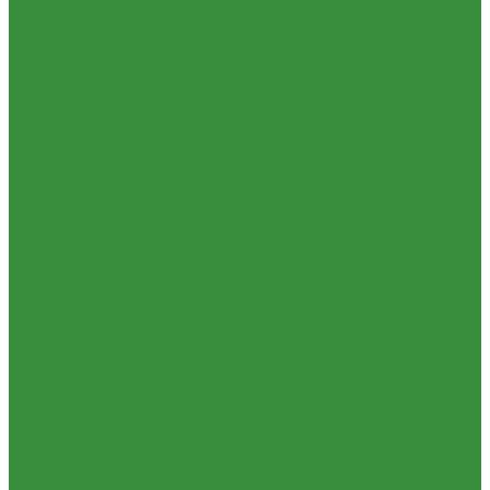
КРАНЫ шаровые стальные Broen (Дания)
Фильтры, грязевики
Запорно-регулировочная и предохранительная арматура
Балансировочные клапана
Вентили и клапаны смесительные
Перепускные клапана
Предохранительная арматура
Воздухоотводчики/сепараторы
Группы безопасности
Клапаны обратные
Клапаны перепускные
Клапаны подпиточные
Клапаны предохранительные
Редукторы и регуляторы давления
Фильтры
Тепловентиляторы и воздушные завесы ГРЕЕРС
Автоматика
Тепловентиляторы спец версия
Трубопроводная арматура
Гибкая подводка
Обратные клапана
Фильтра магистральные
Декоративная сантехника
Биде, чаши Генуя
Ванны