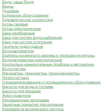
Биде, чаши Генуя
Ванны
Душевые
Котельное оборудование
Гидравлические коллектора
Котлы газовые
Котлы электрические
Баки мембранные
Баки для систем водоснабжения
Баки для систем отопления
Гасители гидроударов
Водонагреватели
Бойлеры косвенного нагрева и теплоаккумуляторы
Водонагреватели электрические
Контрольно-измерительные приборы и автоматика
Водосчетчик
Манометры, термометры, термоманометры
Теплосчетчики
Специализированное и промышленное оборудование
Емкости для воды и топлива
Емкости для фекалий
Жироуловители
Изоляционные материалы
Защитные покрытия для изоляции
Изоляция из вспененного каучука