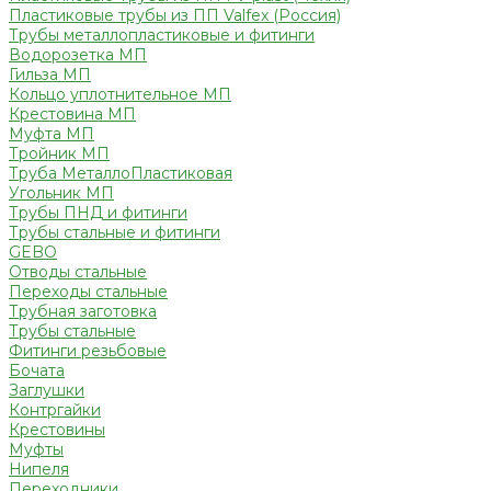
Пластиковые трубы из ПП Valfex (Россия)
Трубы металлопластиковые и фитинги
Водорозетка МП
Гильза МП
Кольцо уплотнительное МП
Крестовина МП
Муфта МП
Тройник МП
Труба МеталлоПластиковая
Угольник МП
Трубы ПНД и фитинги
Трубы стальные и фитинги
GEBO
Отводы стальные
Переходы стальные
Трубная заготовка
Трубы стальные
Фитинги резьбовые
Бочата
Заглушки
Контргайки
Крестовины
Муфты
Нипеля
Переходники