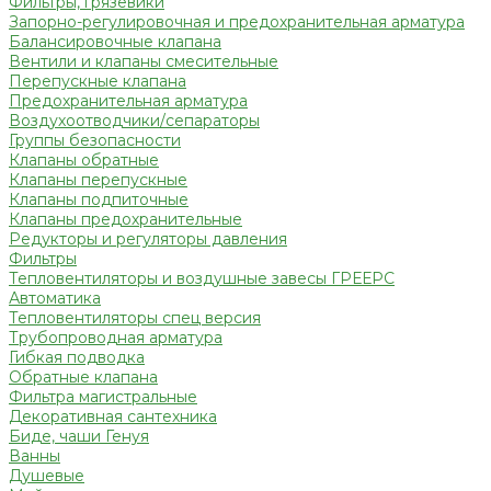
Фильтры, грязевики
Запорно-регулировочная и предохранительная арматура
Балансировочные клапана
Вентили и клапаны смесительные
Перепускные клапана
Предохранительная арматура
Воздухоотводчики/сепараторы
Группы безопасности
Клапаны обратные
Клапаны перепускные
Клапаны подпиточные
Клапаны предохранительные
Редукторы и регуляторы давления
Фильтры
Тепловентиляторы и воздушные завесы ГРЕЕРС
Автоматика
Тепловентиляторы спец версия
Трубопроводная арматура
Гибкая подводка
Обратные клапана
Фильтра магистральные
Декоративная сантехника
Биде, чаши Генуя
Ванны
Душевые