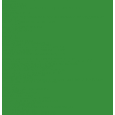
Нипеля
Водосчетчик
Переходники
Манометры, термометры, термоманометры
Пробки
Теплосчетчики
Сгоны
Специализированное и промышленное оборудование
Тройники
Емкости для воды и топлива
Угольники
Емкости для фекалий
Удлиннители
Жироуловители
Футорки
Кесоны
Штуцеры
Пескоуловители
Внутренняя канализация
Изоляционные материалы
Декоративные решетки к трапам
Защитные покрытия для изоляции
Сифоны, сливы
Изоляция из вспененного каучука
Трапы
Изоляция из вспененного полиэтилена
Трубы и фасонные части для канализации из ПП
Комплектующие и расходные материалы
Чугунная SML-канализация
Цилиндры минераловатные
Наружная канализация и колодцы
Крепеж и расходные материалы
Наружная канализация
Герметик резьбы
Трубы для наружной канализации из ПВХ Д110-200мм
Герметики и Пена монтажная
(гладкие)
Крепеж
Насосное оборудование
Прокладки
Колодезные насосы
Ремонтные хомуты
Комплектующие для насосов
Строительные смеси и краски
Насосная автоматика
Фильтра для воды
Насосные установки для канализации
Кухонные фильтры
Насосы для водоснабжения
Инструмент и оборудование