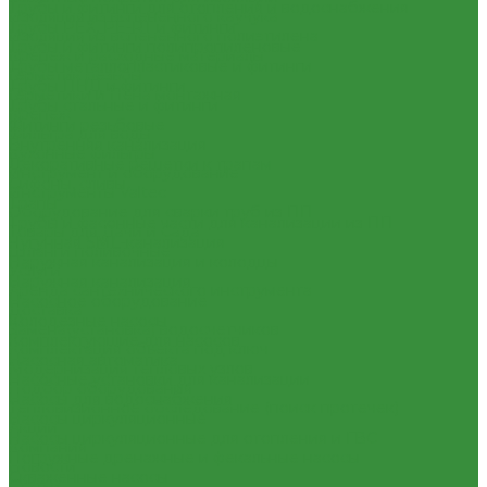
Трубы и фитинги для отопления и водоснабжения
Изоляция из вспененного каучука
Трубы PEX, PE-RT и фитинги
Изоляция из вспененного полиэтилена
Трубы и фитинги полипропиленовые
Крепеж и расходные материалы
Трубы металлопластиковые и фитинги
Герметик резьбы
Трубы ПНД и фитинги
Герметики и Пена монтажная
Трубы стальные и фитинги
Крепеж
Фитинги резьбовые
Фильтра для воды
Внутренняя канализация
Кухонные фильтры
Декоративные решетки к трапам
Инструмент и оборудование
Сифоны, сливы
Инструменты Valtec
Трапы
Оборудование для сварки труб из ПП
Трубы и фасонные части для канализации из ПП
Товары для Дачи и Сада
Чугунная SML-канализация
Шланги поливочные
Наружная канализация и колодцы
Услуги
Наружная канализация
Аренда сантехнического инструмента
Насосное оборудование
Доставка
Колодезные насосы
Замена(установка) водосчетчиков
Комплектующие для насосов
Комплектация объекта под ключ
Насосная автоматика
Модернизация тепловых узлов
Насосные установки для канализации
Подбор оборудования
Насосы для водоснабжения
Тепловизионное обследование (поиск протечек)
Насосы циркуляционные
Акции
Насосы циркуляционные для отопления и ГВС
Компания
Погружные дренажные и фекальные насосы
Новости
Скваженные насосы
Статьи