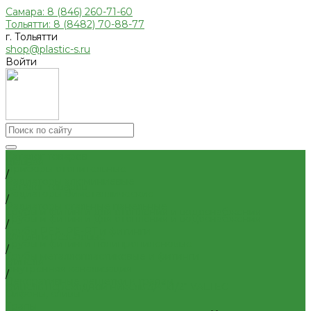
Самара: 8 (846) 260-71-60
Тольятти: 8 (8482) 70-88-77
г. Тольятти
shop@plastic-s.ru
Войти
Каталог товаров
Главная
Приборы отопительные
/
Радиаторы алюминиевые
Каталог товаров
Радиаторы биметаллические
/
Радиаторы стальные панельные
Трубы и фитинги для отопления и водоснабжения
Трубы и фитинги для отопления и водоснабжения
/
Трубы PEX, PE-RT и фитинги
Фитинги резьбовые
Трубы и фитинги полипропиленовые
/
Трубы металлопластиковые и фитинги
Нипеля
Внутренняя канализация
/
Декоративные решетки к трапам
Нипель переходной никель 3/4"x1/2" VALTEC
Сифоны, сливы
Трапы