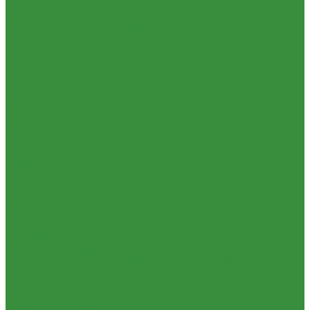
Теплый пол, коллектора
Отзывы
Коллекторные системы
Политика конфиденциальности
Смесительные узлы и клапаны
Сертификаты
Шкафы коллекторные
Проекты
Электрический теплый пол
Помощь
Автоматика
Условия оплаты
Комплектующие для водяного теплого пола
Условия доставки
Запорная арматура
Вопрос - ответ
Краны шаровые латунные
Бренды
Вентили для радиаторов
Партнерство
Вентили и краны для бытовой техники
Контакты
Вентиля латунные(бронзовые) для воды
...
Задвижки чугунные
Каталог товаров
Краны шаровые стальные
Приборы отопительные
Фильтры, грязевики
Радиаторы алюминиевые
Запорно-регулировочная и предохранительная арматура
Радиаторы биметаллические
Балансировочные клапана
Радиаторы стальные панельные
Вентили и клапаны смесительные
Тепловентиляторы водяные
Перепускные клапана
Комплектующие к радиаторам
Предохранительная арматура
Радиаторная арматура
Тепловентиляторы и воздушные завесы ГРЕЕРС
Трубы и фитинги для отопления и водоснабжения
Автоматика
Трубы PEX, PE-RT и фитинги
Тепловентиляторы спец версия
Трубы и фитинги полипропиленовые
Трубопроводная арматура
Пластиковые трубы и фитинги из ПП РосТурПласт
Гибкая подводка