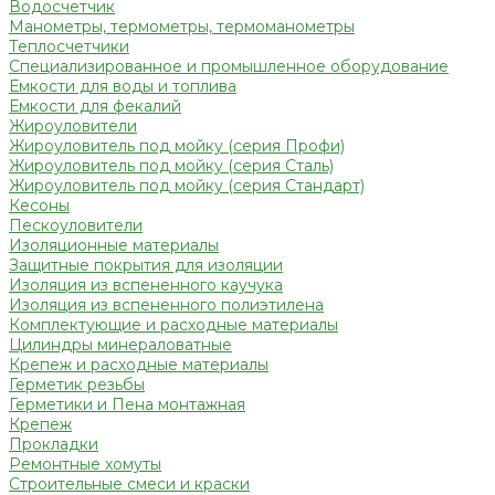
Водосчетчик
Манометры, термометры, термоманометры
Теплосчетчики
Специализированное и промышленное оборудование
Емкости для воды и топлива
Емкости для фекалий
Жироуловители
Жироуловитель под мойку (серия Профи)
Жироуловитель под мойку (серия Сталь)
Жироуловитель под мойку (серия Стандарт)
Кесоны
Пескоуловители
Изоляционные материалы
Защитные покрытия для изоляции
Изоляция из вспененного каучука
Изоляция из вспененного полиэтилена
Комплектующие и расходные материалы
Цилиндры минераловатные
Крепеж и расходные материалы
Герметик резьбы
Герметики и Пена монтажная
Крепеж
Прокладки
Ремонтные хомуты
Строительные смеси и краски