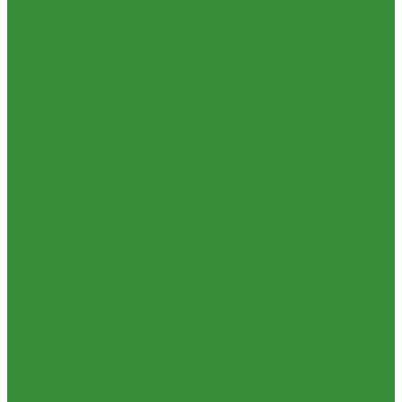
Контрольно-измерительные приборы и автоматика
Водосчетчик
Манометры, термометры, термоманометры
Теплосчетчики
Специализированное и промышленное оборудование
Емкости для воды и топлива
Емкости для фекалий
Жироуловители
Жироуловитель под мойку (серия Профи)
Жироуловитель под мойку (серия Сталь)
Жироуловитель под мойку (серия Стандарт)
Кесоны
Пескоуловители
Изоляционные материалы
Защитные покрытия для изоляции
Изоляция из вспененного каучука
Изоляция из вспененного полиэтилена
Комплектующие и расходные материалы
Цилиндры минераловатные
Крепеж и расходные материалы
Герметик резьбы
Герметики и Пена монтажная
Крепеж
Прокладки
Ремонтные хомуты