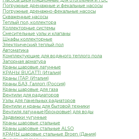
Насосы циркуляционные для отопления и ГВС
Погружные дренажные и фекальные насосы
Погружные дренажно-фекальные насосы
Скваженные насосы
Теплый пол, коллектора
Коллекторные системы
Смесительные узлы и клапаны
Шкафы коллекторные
Электрический теплый пол
Автоматика
Комплектующие для водяного теплого пола
Запорная арматура
Краны шаровые латунные
КРАНЫ BUGATTI (Италия)
Краны ITAP (Италия)
Краны БАЗ, Галлоп (Россия)
Краны шаровые для газа
Вентили для радиаторов
Узлы для панельных радиаторов
Вентили и краны для бытовой техники
Вентиля латунные(бронзовые) для воды
Задвижки чугунные
Краны шаровые стальные
Краны шаровые стальные ALSO
КРАНЫ шаровые стальные Broen (Дания)