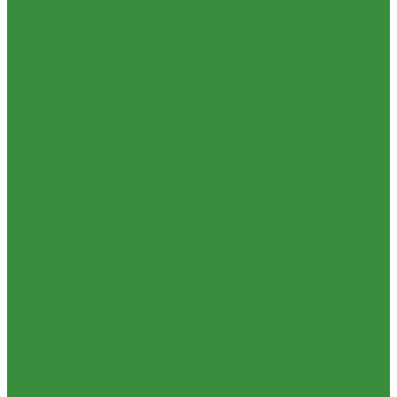
Душевые
Мойки для кухни
Каменные мойки ULGRAN
Писсуары
Полотенцесушители
Раковины для ванны
Смесители
Душевые системы
Смесители для ванны/душа
Смесители для кухни
Смесители для раковины
ЭЛЕКТРИЧЕСКИЕ краны
Унитазы
Котельное оборудование
Гидравлические коллектора
Котлы газовые
Котлы электрические
Теплоносители для систем отопления
Баки мембранные
Баки для систем водоснабжения
Баки для систем отопления
Гасители гидроударов
Водонагреватели
Бойлеры косвенного нагрева и теплоаккумуляторы
Водонагреватели электрические