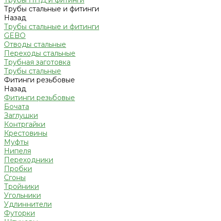
Трубы ПНД и фитинги
Трубы стальные и фитинги
Назад
Трубы стальные и фитинги
GEBO
Отводы стальные
Переходы стальные
Трубная заготовка
Трубы стальные
Фитинги резьбовые
Назад
Фитинги резьбовые
Бочата
Заглушки
Контргайки
Крестовины
Муфты
Нипеля
Переходники
Пробки
Сгоны
Тройники
Угольники
Удлиннители
Футорки