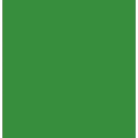
Строительные смеси и краски
Фильтра для воды
Кухонные фильтры
Инструмент и оборудование
Инструменты Valtec
Оборудование для сварки труб из ПП
Товары для Дачи и Сада
Шланги поливочные
Услуги
Аренда сантехнического инструмента
Доставка
Замена(установка) водосчетчиков
Комплектация объекта под ключ
Модернизация тепловых узлов
Подбор оборудования
Тепловизионное обследование (поиск протечек)
Акции
Компания
Новости
Статьи
Отзывы
Политика конфиденциальности
Сертификаты
Проекты
Помощь