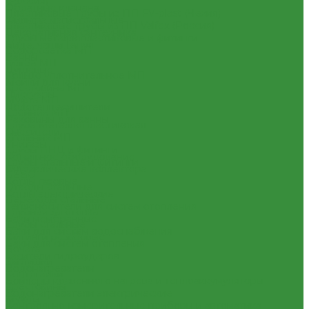
(Россия)
Обратные клапана
Пластиковые Трубы из ПП FV-plast (Чехия)
Фильтра магистральные
Пластиковые трубы из ПП Valfex (Россия)
Декоративная сантехника
Трубы металлопластиковые и фитинги
Биде, чаши Генуя
Водорозетка МП
Ванны
Гильза МП
Душевые
Кольцо уплотнительное МП
Мойки для кухни
Крестовина МП
Писсуары
Муфта МП
Полотенцесушители
Тройник МП
Раковины для ванны
Труба МеталлоПластиковая
Смесители
Угольник МП
Унитазы
Трубы ПНД и фитинги
Котельное оборудование
Трубы стальные и фитинги
Гидравлические коллектора
GEBO
Котлы газовые
Отводы стальные
Котлы электрические
Переходы стальные
Теплоносители для систем отопления
Трубная заготовка
Баки мембранные
Трубы стальные
Баки для систем водоснабжения
Фитинги резьбовые
Баки для систем отопления
Бочата
Гасители гидроударов
Заглушки
Водонагреватели
Контргайки
Бойлеры косвенного нагрева и теплоаккумуляторы
Крестовины
Водонагреватели электрические
Муфты
Контрольно-измерительные приборы и автоматика