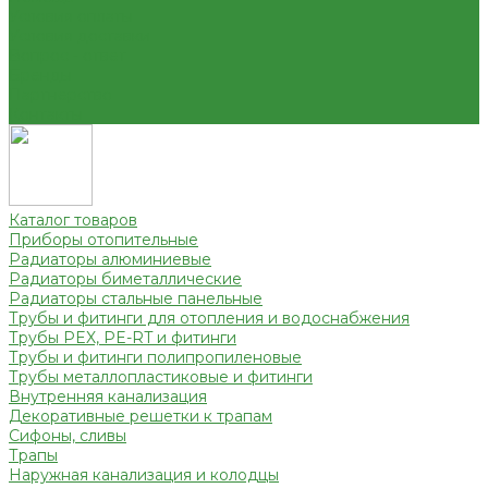
Условия оплаты
Условия доставки
Вопрос - ответ
Бренды
Партнерство
Контакты
Каталог товаров
Приборы отопительные
Радиаторы алюминиевые
Радиаторы биметаллические
Радиаторы стальные панельные
Трубы и фитинги для отопления и водоснабжения
Трубы PEX, PE-RT и фитинги
Трубы и фитинги полипропиленовые
Трубы металлопластиковые и фитинги
Внутренняя канализация
Декоративные решетки к трапам
Сифоны, сливы
Трапы
Наружная канализация и колодцы