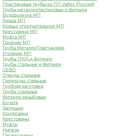
Пластиковые трубы из ПП Valfex (Россия)
Трубы металлопластиковые и фитинги
Водорозетка МП
Гильза МП
Кольцо уплотнительное МП
Крестовина МП
Муфта МП
Тройник МП
Труба МеталлоПластиковая
Угольник МП
Трубы ПНД и фитинги
Трубы стальные и фитинги
GEBO
Отводы стальные
Переходы стальные
Трубная заготовка
Трубы стальные
Фитинги резьбовые
Бочата
Заглушки
Контргайки
Крестовины
Муфты
Нипеля
Переходники