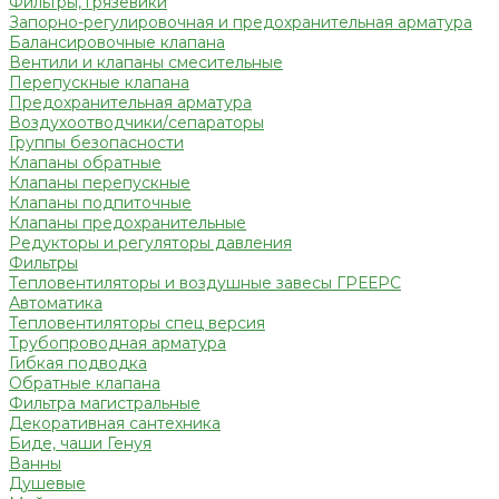
Фильтры, грязевики
Запорно-регулировочная и предохранительная арматура
Балансировочные клапана
Вентили и клапаны смесительные
Перепускные клапана
Предохранительная арматура
Воздухоотводчики/сепараторы
Группы безопасности
Клапаны обратные
Клапаны перепускные
Клапаны подпиточные
Клапаны предохранительные
Редукторы и регуляторы давления
Фильтры
Тепловентиляторы и воздушные завесы ГРЕЕРС
Автоматика
Тепловентиляторы спец версия
Трубопроводная арматура
Гибкая подводка
Обратные клапана
Фильтра магистральные
Декоративная сантехника
Биде, чаши Генуя
Ванны
Душевые