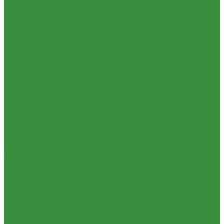
Душевые
Мойки для кухни
Каменные мойки ULGRAN
Писсуары
Полотенцесушители
Раковины для ванны
Смесители
Душевые системы
Смесители для ванны/душа
Смесители для кухни
Смесители для раковины
ЭЛЕКТРИЧЕСКИЕ краны
Унитазы
Котельное оборудование
Гидравлические коллектора
Котлы газовые
Котлы электрические
Теплоносители для систем отопления
Баки мембранные
Баки для систем водоснабжения
Баки для систем отопления
Гасители гидроударов
Водонагреватели
Бойлеры косвенного нагрева и теплоаккумуляторы
Водонагреватели электрические