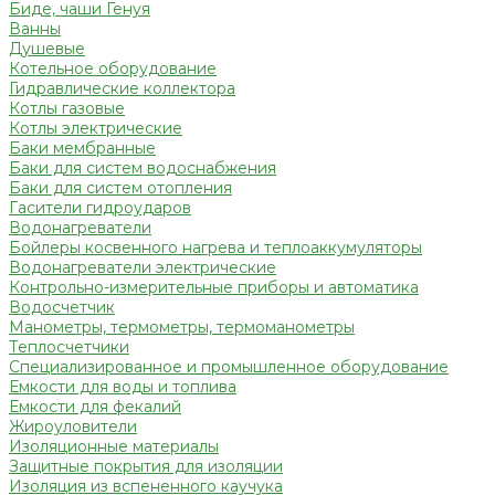
Биде, чаши Генуя
Ванны
Душевые
Котельное оборудование
Гидравлические коллектора
Котлы газовые
Котлы электрические
Баки мембранные
Баки для систем водоснабжения
Баки для систем отопления
Гасители гидроударов
Водонагреватели
Бойлеры косвенного нагрева и теплоаккумуляторы
Водонагреватели электрические
Контрольно-измерительные приборы и автоматика
Водосчетчик
Манометры, термометры, термоманометры
Теплосчетчики
Специализированное и промышленное оборудование
Емкости для воды и топлива
Емкости для фекалий
Жироуловители
Изоляционные материалы
Защитные покрытия для изоляции
Изоляция из вспененного каучука