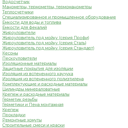
Водосчетчик
Манометры, термометры, термоманометры
Теплосчетчики
Специализированное и промышленное оборудование
Емкости для воды и топлива
Емкости для фекалий
Жироуловители
Жироуловитель под мойку (серия Профи)
Жироуловитель под мойку (серия Сталь)
Жироуловитель под мойку (серия Стандарт)
Кесоны
Пескоуловители
Изоляционные материалы
Защитные покрытия для изоляции
Изоляция из вспененного каучука
Изоляция из вспененного полиэтилена
Комплектующие и расходные материалы
Цилиндры минераловатные
Крепеж и расходные материалы
Герметик резьбы
Герметики и Пена монтажная
Крепеж
Прокладки
Ремонтные хомуты
Строительные смеси и краски