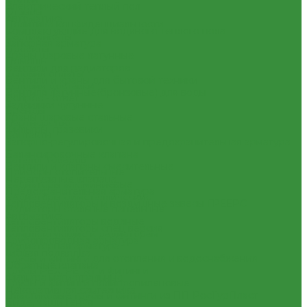
Электрический теплый пол
Отзывы
Автоматика
Политика конфиденциальности
Комплектующие для водяного теплого пола
Сертификаты
Запорная арматура
Проекты
Краны шаровые латунные
Помощь
Вентили для радиаторов
Условия оплаты
Вентили и краны для бытовой техники
Условия доставки
Вентиля латунные(бронзовые) для воды
Вопрос - ответ
Задвижки чугунные
Бренды
Краны шаровые стальные
Партнерство
Фильтры, грязевики
Контакты
Запорно-регулировочная и предохранительная арматура
...
Балансировочные клапана
Каталог товаров
Вентили и клапаны смесительные
Приборы отопительные
Перепускные клапана
Радиаторы алюминиевые
Предохранительная арматура
Радиаторы биметаллические
Тепловентиляторы и воздушные завесы ГРЕЕРС
Радиаторы стальные панельные
Автоматика
Тепловентиляторы водяные
Тепловентиляторы спец версия
Комплектующие к радиаторам
Трубопроводная арматура
Радиаторная арматура
Гибкая подводка
Трубы и фитинги для отопления и водоснабжения
Обратные клапана
Трубы PEX, PE-RT и фитинги
Фильтра магистральные
Трубы и фитинги полипропиленовые
Декоративная сантехника
Пластиковые трубы и фитинги из ПП РосТурПласт
Биде, чаши Генуя