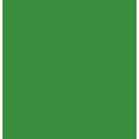
Контрольно-измерительные приборы и автоматика
Водосчетчик
Манометры, термометры, термоманометры
Теплосчетчики
Специализированное и промышленное оборудование
Емкости для воды и топлива
Емкости для фекалий
Жироуловители
Жироуловитель под мойку (серия Профи)
Жироуловитель под мойку (серия Сталь)
Жироуловитель под мойку (серия Стандарт)
Кесоны
Пескоуловители
Изоляционные материалы
Защитные покрытия для изоляции
Изоляция из вспененного каучука
Изоляция из вспененного полиэтилена
Комплектующие и расходные материалы
Цилиндры минераловатные
Крепеж и расходные материалы
Герметик резьбы
Герметики и Пена монтажная
Крепеж
Прокладки
Ремонтные хомуты