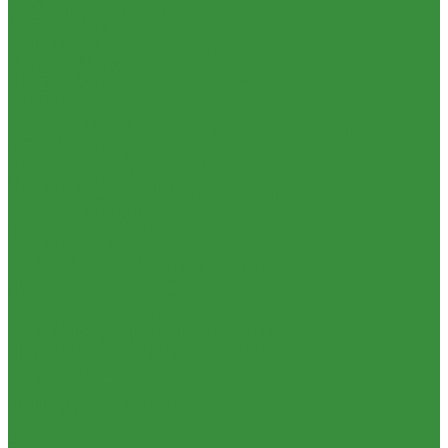
Трубы ПНД и фитинги
Изоляция из вспененного каучука
Трубы стальные и фитинги
Изоляция из вспененного полиэтилена
Фитинги резьбовые
Крепеж и расходные материалы
Внутренняя канализация
Герметик резьбы
Декоративные решетки к трапам
Герметики и Пена монтажная
Сифоны, сливы
Крепеж
Трапы
Фильтра для воды
Трубы и фасонные части для канализации из ПП
Кухонные фильтры
Чугунная SML-канализация
Инструмент и оборудование
Наружная канализация и колодцы
Инструменты Valtec
Наружная канализация
Оборудование для сварки труб из ПП
Насосное оборудование
Товары для Дачи и Сада
Колодезные насосы
Шланги поливочные
Комплектующие для насосов
Услуги
Насосная автоматика
Аренда сантехнического инструмента
Насосные установки для канализации
Доставка
Насосы для водоснабжения
Замена(установка) водосчетчиков
Насосы циркуляционные
Комплектация объекта под ключ
Насосы циркуляционные для отопления и ГВС
Модернизация тепловых узлов
Погружные дренажные и фекальные насосы
Подбор оборудования
Скваженные насосы
Тепловизионное обследование (поиск протечек)
Теплый пол, коллектора
Акции
Коллекторные системы
Компания
Смесительные узлы и клапаны
Новости
Шкафы коллекторные
Статьи