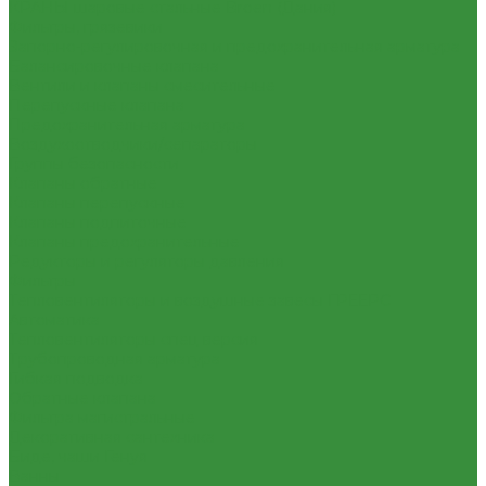
КРАНЫ шаровые стальные Broen (Дания)
Фильтры, грязевики
Запорно-регулировочная и предохранительная арматура
Балансировочные клапана
Вентили и клапаны смесительные
Перепускные клапана
Предохранительная арматура
Воздухоотводчики/сепараторы
Группы безопасности
Клапаны обратные
Клапаны перепускные
Клапаны подпиточные
Клапаны предохранительные
Редукторы и регуляторы давления
Фильтры
Тепловентиляторы и воздушные завесы ГРЕЕРС
Автоматика
Тепловентиляторы спец версия
Трубопроводная арматура
Гибкая подводка
Обратные клапана
Фильтра магистральные
Декоративная сантехника
Биде, чаши Генуя
Ванны