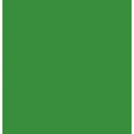
(Россия)
Ванны
Пластиковые Трубы из ПП FV-plast (Чехия)
Душевые
Пластиковые трубы из ПП Valfex (Россия)
Мойки для кухни
Трубы металлопластиковые и фитинги
Писсуары
Водорозетка МП
Полотенцесушители
Гильза МП
Раковины для ванны
Кольцо уплотнительное МП
Смесители
Крестовина МП
Унитазы
Муфта МП
Котельное оборудование
Тройник МП
Гидравлические коллектора
Труба МеталлоПластиковая
Котлы газовые
Угольник МП
Котлы электрические
Трубы ПНД и фитинги
Теплоносители для систем отопления
Трубы стальные и фитинги
Баки мембранные
GEBO
Баки для систем водоснабжения
Отводы стальные
Баки для систем отопления
Переходы стальные
Гасители гидроударов
Трубная заготовка
Водонагреватели
Трубы стальные
Бойлеры косвенного нагрева и теплоаккумуляторы
Фитинги резьбовые
Водонагреватели электрические
Бочата
Контрольно-измерительные приборы и автоматика
Заглушки
Водосчетчик
Контргайки
Манометры, термометры, термоманометры
Крестовины
Теплосчетчики
Муфты
Специализированное и промышленное оборудование