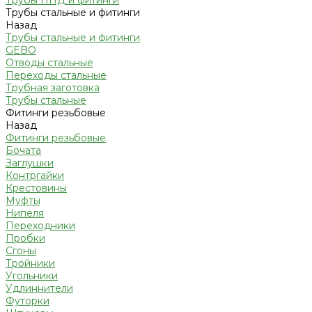
Трубы ПНД и фитинги
Трубы стальные и фитинги
Назад
Трубы стальные и фитинги
GEBO
Отводы стальные
Переходы стальные
Трубная заготовка
Трубы стальные
Фитинги резьбовые
Назад
Фитинги резьбовые
Бочата
Заглушки
Контргайки
Крестовины
Муфты
Нипеля
Переходники
Пробки
Сгоны
Тройники
Угольники
Удлиннители
Футорки