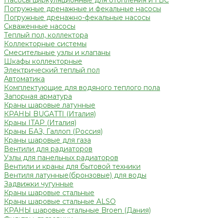
Насосы циркуляционные для отопления и ГВС
Погружные дренажные и фекальные насосы
Погружные дренажно-фекальные насосы
Скваженные насосы
Теплый пол, коллектора
Коллекторные системы
Смесительные узлы и клапаны
Шкафы коллекторные
Электрический теплый пол
Автоматика
Комплектующие для водяного теплого пола
Запорная арматура
Краны шаровые латунные
КРАНЫ BUGATTI (Италия)
Краны ITAP (Италия)
Краны БАЗ, Галлоп (Россия)
Краны шаровые для газа
Вентили для радиаторов
Узлы для панельных радиаторов
Вентили и краны для бытовой техники
Вентиля латунные(бронзовые) для воды
Задвижки чугунные
Краны шаровые стальные
Краны шаровые стальные ALSO
КРАНЫ шаровые стальные Broen (Дания)