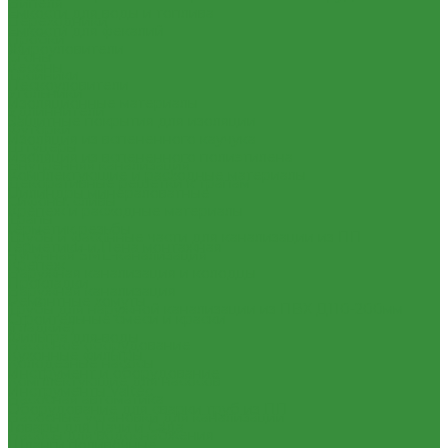
Нипеля
Емкости для воды и топлива
Переходники
Емкости для фекалий
Пробки
Жироуловители
Сгоны
Кесоны
Тройники
Пескоуловители
Угольники
Изоляционные материалы
Удлиннители
Защитные покрытия для изоляции
Футорки
Изоляция из вспененного каучука
Штуцеры
Изоляция из вспененного полиэтилена
Внутренняя канализация
Комплектующие и расходные материалы
Декоративные решетки к трапам
Цилиндры минераловатные
Сифоны, сливы
Крепеж и расходные материалы
Трапы
Герметик резьбы
Трубы и фасонные части для канализации из ПП
Герметики и Пена монтажная
Чугунная SML-канализация
Крепеж
Наружная канализация и колодцы
Прокладки
Наружная канализация
Ремонтные хомуты
Трубы для наружной канализации из ПВХ Д110-200мм
Строительные смеси и краски
(гладкие)
Фильтра для воды
Насосное оборудование
Кухонные фильтры
Колодезные насосы
Инструмент и оборудование
Комплектующие для насосов
Инструменты Valtec
Насосная автоматика
Оборудование для сварки труб из ПП
Насосные установки для канализации
Товары для Дачи и Сада
Насосы для водоснабжения
Шланги поливочные