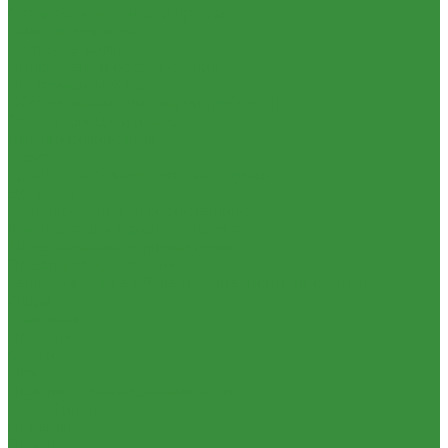
Строительные смеси и краски
Фильтра для воды
Кухонные фильтры
Инструмент и оборудование
Инструменты Valtec
Оборудование для сварки труб из ПП
Товары для Дачи и Сада
Шланги поливочные
Услуги
Аренда сантехнического инструмента
Доставка
Замена(установка) водосчетчиков
Комплектация объекта под ключ
Модернизация тепловых узлов
Подбор оборудования
Тепловизионное обследование (поиск протечек)
Акции
Компания
Новости
Статьи
Отзывы
Политика конфиденциальности
Сертификаты
Проекты
Помощь