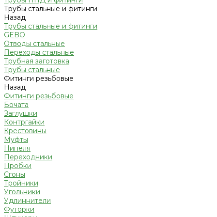
Трубы ПНД и фитинги
Трубы стальные и фитинги
Назад
Трубы стальные и фитинги
GEBO
Отводы стальные
Переходы стальные
Трубная заготовка
Трубы стальные
Фитинги резьбовые
Назад
Фитинги резьбовые
Бочата
Заглушки
Контргайки
Крестовины
Муфты
Нипеля
Переходники
Пробки
Сгоны
Тройники
Угольники
Удлиннители
Футорки