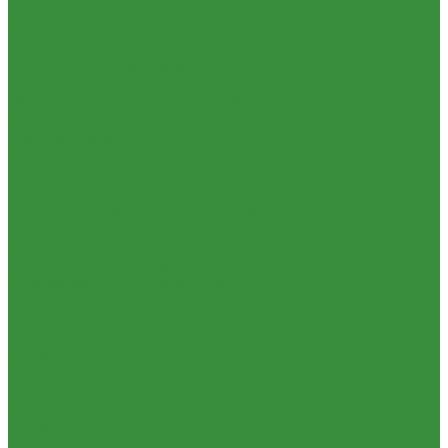
Строительные смеси и краски
Фильтра для воды
Кухонные фильтры
Инструмент и оборудование
Инструменты Valtec
Оборудование для сварки труб из ПП
Товары для Дачи и Сада
Шланги поливочные
Услуги
Аренда сантехнического инструмента
Доставка
Замена(установка) водосчетчиков
Комплектация объекта под ключ
Модернизация тепловых узлов
Подбор оборудования
Тепловизионное обследование (поиск протечек)
Акции
Компания
Новости
Статьи
Отзывы
Политика конфиденциальности
Сертификаты
Проекты
Помощь