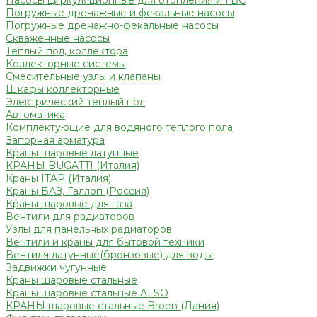
Насосы циркуляционные для отопления и ГВС
Погружные дренажные и фекальные насосы
Погружные дренажно-фекальные насосы
Скваженные насосы
Теплый пол, коллектора
Коллекторные системы
Смесительные узлы и клапаны
Шкафы коллекторные
Электрический теплый пол
Автоматика
Комплектующие для водяного теплого пола
Запорная арматура
Краны шаровые латунные
КРАНЫ BUGATTI (Италия)
Краны ITAP (Италия)
Краны БАЗ, Галлоп (Россия)
Краны шаровые для газа
Вентили для радиаторов
Узлы для панельных радиаторов
Вентили и краны для бытовой техники
Вентиля латунные(бронзовые) для воды
Задвижки чугунные
Краны шаровые стальные
Краны шаровые стальные ALSO
КРАНЫ шаровые стальные Broen (Дания)