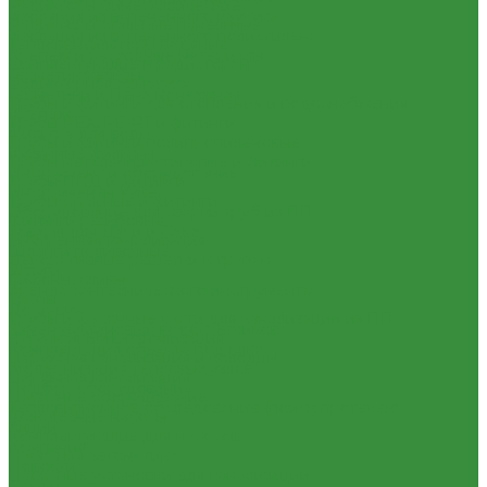
Радиаторы биметаллические
Изоляция из вспененного каучука
Радиаторы стальные панельные
Изоляция из вспененного полиэтилена
Тепловентиляторы водяные
Крепеж и расходные материалы
Комплектующие к радиаторам
Герметик резьбы
Радиаторная арматура
Герметики и Пена монтажная
Трубы и фитинги для отопления и водоснабжения
Крепеж
Трубы PEX, PE-RT и фитинги
Фильтра для воды
Трубы и фитинги полипропиленовые
Кухонные фильтры
Трубы металлопластиковые и фитинги
Инструмент и оборудование
Трубы ПНД и фитинги
Инструменты Valtec
Трубы стальные и фитинги
Оборудование для сварки труб из ПП
Фитинги резьбовые
Товары для Дачи и Сада
Внутренняя канализация
Шланги поливочные
Декоративные решетки к трапам
Услуги
Сифоны, сливы
Аренда сантехнического инструмента
Трапы
Доставка
Трубы и фасонные части для канализации из ПП
Замена(установка) водосчетчиков
Чугунная SML-канализация
Комплектация объекта под ключ
Наружная канализация и колодцы
Модернизация тепловых узлов
Наружная канализация
Подбор оборудования
Насосное оборудование
Тепловизионное обследование (поиск протечек)
Колодезные насосы
Акции
Комплектующие для насосов
Компания
Насосная автоматика
Новости
Насосные установки для канализации
Статьи