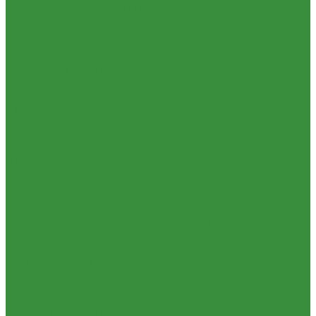
Контрольно-измерительные приборы и автоматика
Водосчетчик
Манометры, термометры, термоманометры
Теплосчетчики
Специализированное и промышленное оборудование
Емкости для воды и топлива
Емкости для фекалий
Жироуловители
Жироуловитель под мойку (серия Профи)
Жироуловитель под мойку (серия Сталь)
Жироуловитель под мойку (серия Стандарт)
Кесоны
Пескоуловители
Изоляционные материалы
Защитные покрытия для изоляции
Изоляция из вспененного каучука
Изоляция из вспененного полиэтилена
Комплектующие и расходные материалы
Цилиндры минераловатные
Крепеж и расходные материалы
Герметик резьбы
Герметики и Пена монтажная
Крепеж
Прокладки
Ремонтные хомуты