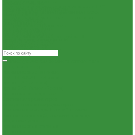
Насосы циркуляционные
Ремонтные хомуты
Насосы циркуляционные для отопления и ГВС
Строительные смеси и краски
Погружные дренажные и фекальные насосы
Фильтра для воды
Погружные дренажно-фекальные насосы
Кухонные фильтры
Скваженные насосы
Инструмент и оборудование
Теплый пол, коллектора
Инструменты Valtec
Коллекторные системы
Оборудование для сварки труб из ПП
Смесительные узлы и клапаны
Товары для Дачи и Сада
Шкафы коллекторные
Шланги поливочные
Электрический теплый пол
Автоматика
Комплектующие для водяного теплого пола
Запорная арматура
Краны шаровые латунные
КРАНЫ BUGATTI (Италия)
Краны ITAP (Италия)
Краны БАЗ, Галлоп (Россия)
Краны шаровые для газа
Вентили для радиаторов
Узлы для панельных радиаторов
Вентили и краны для бытовой техники
Вентиля латунные(бронзовые) для воды
Задвижки чугунные
Краны шаровые стальные
Краны шаровые стальные ALSO