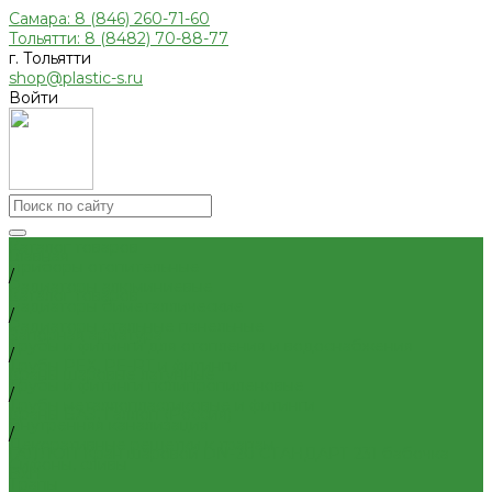
Самара: 8 (846) 260-71-60
Тольятти: 8 (8482) 70-88-77
г. Тольятти
shop@plastic-s.ru
Войти
Каталог товаров
Главная
Приборы отопительные
/
Радиаторы алюминиевые
Каталог товаров
Радиаторы биметаллические
/
Радиаторы стальные панельные
Запорная арматура
Трубы и фитинги для отопления и водоснабжения
/
Трубы PEX, PE-RT и фитинги
Краны шаровые латунные
Трубы и фитинги полипропиленовые
/
Трубы металлопластиковые и фитинги
Краны БАЗ, Галлоп (Россия)
Внутренняя канализация
/
Декоративные решетки к трапам
ГАЛЛОП Кран шаровой DN-20 СТАНДАРТ 231 бабочка
Сифоны, сливы
ВхН
Трапы