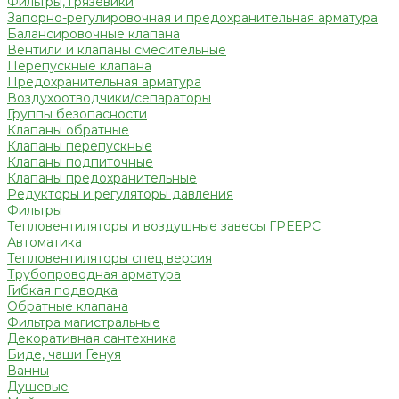
Фильтры, грязевики
Запорно-регулировочная и предохранительная арматура
Балансировочные клапана
Вентили и клапаны смесительные
Перепускные клапана
Предохранительная арматура
Воздухоотводчики/сепараторы
Группы безопасности
Клапаны обратные
Клапаны перепускные
Клапаны подпиточные
Клапаны предохранительные
Редукторы и регуляторы давления
Фильтры
Тепловентиляторы и воздушные завесы ГРЕЕРС
Автоматика
Тепловентиляторы спец версия
Трубопроводная арматура
Гибкая подводка
Обратные клапана
Фильтра магистральные
Декоративная сантехника
Биде, чаши Генуя
Ванны
Душевые