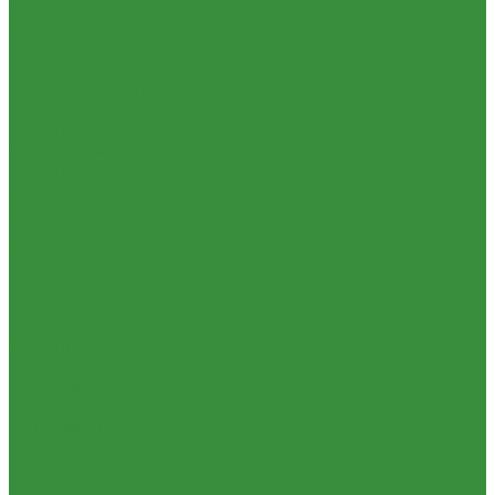
Душевые
Мойки для кухни
Каменные мойки ULGRAN
Писсуары
Полотенцесушители
Раковины для ванны
Смесители
Душевые системы
Смесители для ванны/душа
Смесители для кухни
Смесители для раковины
ЭЛЕКТРИЧЕСКИЕ краны
Унитазы
Котельное оборудование
Гидравлические коллектора
Котлы газовые
Котлы электрические
Теплоносители для систем отопления
Баки мембранные
Баки для систем водоснабжения
Баки для систем отопления
Гасители гидроударов
Водонагреватели
Бойлеры косвенного нагрева и теплоаккумуляторы
Водонагреватели электрические