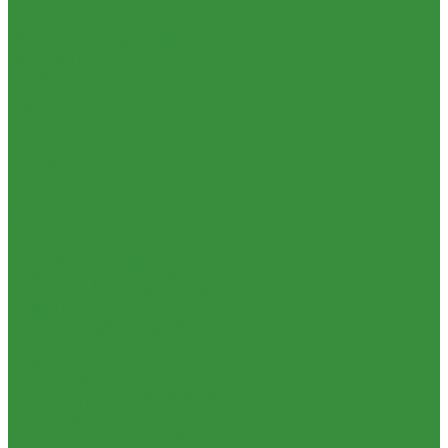
Насосы для водоснабжения
Отзывы
Насосы циркуляционные
Политика конфиденциальности
Насосы циркуляционные для отопления и ГВС
Сертификаты
Погружные дренажные и фекальные насосы
Проекты
Скваженные насосы
Помощь
Теплый пол, коллектора
Условия оплаты
Коллекторные системы
Условия доставки
Смесительные узлы и клапаны
Вопрос - ответ
Шкафы коллекторные
Бренды
Электрический теплый пол
Партнерство
Автоматика
Контакты
Комплектующие для водяного теплого пола
...
Запорная арматура
Каталог товаров
Краны шаровые латунные
Приборы отопительные
Вентили для радиаторов
Радиаторы алюминиевые
Вентили и краны для бытовой техники
Радиаторы биметаллические
Вентиля латунные(бронзовые) для воды
Радиаторы стальные панельные
Задвижки чугунные
Тепловентиляторы водяные
Краны шаровые стальные
Комплектующие к радиаторам
Фильтры, грязевики
Радиаторная арматура
Запорно-регулировочная и предохранительная арматура
Трубы и фитинги для отопления и водоснабжения
Балансировочные клапана
Трубы PEX, PE-RT и фитинги
Вентили и клапаны смесительные
Трубы и фитинги полипропиленовые
Перепускные клапана
Пластиковые трубы и фитинги из ПП РосТурПласт
Предохранительная арматура