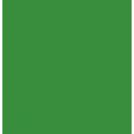
(Россия)
Тепловентиляторы и воздушные завесы ГРЕЕРС
Пластиковые Трубы из ПП FV-plast (Чехия)
Автоматика
Пластиковые трубы из ПП Valfex (Россия)
Тепловентиляторы спец версия
Трубы металлопластиковые и фитинги
Трубопроводная арматура
Водорозетка МП
Гибкая подводка
Гильза МП
Обратные клапана
Кольцо уплотнительное МП
Фильтра магистральные
Крестовина МП
Декоративная сантехника
Муфта МП
Биде, чаши Генуя
Тройник МП
Ванны
Труба МеталлоПластиковая
Душевые
Угольник МП
Мойки для кухни
Трубы ПНД и фитинги
Писсуары
Трубы стальные и фитинги
Полотенцесушители
GEBO
Раковины для ванны
Отводы стальные
Смесители
Переходы стальные
Унитазы
Трубная заготовка
Котельное оборудование
Трубы стальные
Гидравлические коллектора
Фитинги резьбовые
Котлы газовые
Бочата
Котлы электрические
Заглушки
Теплоносители для систем отопления
Контргайки
Баки мембранные
Крестовины
Баки для систем водоснабжения
Муфты
Баки для систем отопления