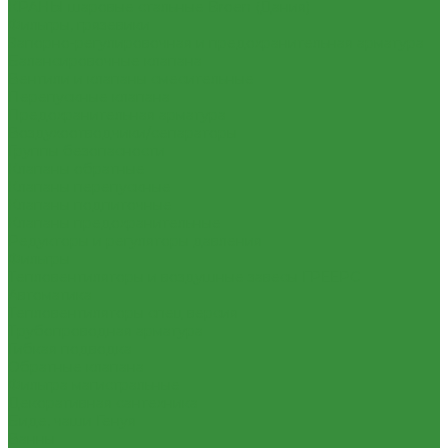
КРАНЫ шаровые стальные Broen (Дания)
Фильтры, грязевики
Запорно-регулировочная и предохранительная арматура
Балансировочные клапана
Вентили и клапаны смесительные
Перепускные клапана
Предохранительная арматура
Воздухоотводчики/сепараторы
Группы безопасности
Клапаны обратные
Клапаны перепускные
Клапаны подпиточные
Клапаны предохранительные
Редукторы и регуляторы давления
Фильтры
Тепловентиляторы и воздушные завесы ГРЕЕРС
Автоматика
Тепловентиляторы спец версия
Трубопроводная арматура
Гибкая подводка
Обратные клапана
Фильтра магистральные
Декоративная сантехника
Биде, чаши Генуя
Ванны