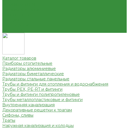
Условия оплаты
Условия доставки
Вопрос - ответ
Бренды
Партнерство
Контакты
Каталог товаров
Приборы отопительные
Радиаторы алюминиевые
Радиаторы биметаллические
Радиаторы стальные панельные
Трубы и фитинги для отопления и водоснабжения
Трубы PEX, PE-RT и фитинги
Трубы и фитинги полипропиленовые
Трубы металлопластиковые и фитинги
Внутренняя канализация
Декоративные решетки к трапам
Сифоны, сливы
Трапы
Наружная канализация и колодцы