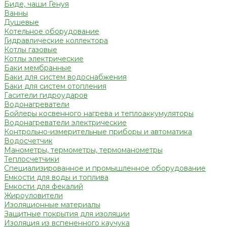
Биде, чаши Генуя
Ванны
Душевые
Котельное оборудование
Гидравлические коллектора
Котлы газовые
Котлы электрические
Баки мембранные
Баки для систем водоснабжения
Баки для систем отопления
Гасители гидроударов
Водонагреватели
Бойлеры косвенного нагрева и теплоаккумуляторы
Водонагреватели электрические
Контрольно-измерительные приборы и автоматика
Водосчетчик
Манометры, термометры, термоманометры
Теплосчетчики
Специализированное и промышленное оборудование
Емкости для воды и топлива
Емкости для фекалий
Жироуловители
Изоляционные материалы
Защитные покрытия для изоляции
Изоляция из вспененного каучука