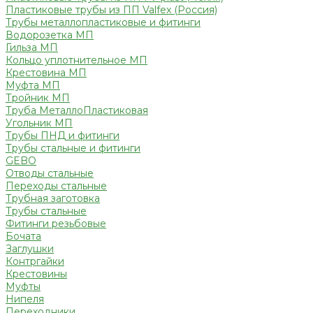
Пластиковые трубы из ПП Valfex (Россия)
Трубы металлопластиковые и фитинги
Водорозетка МП
Гильза МП
Кольцо уплотнительное МП
Крестовина МП
Муфта МП
Тройник МП
Труба МеталлоПластиковая
Угольник МП
Трубы ПНД и фитинги
Трубы стальные и фитинги
GEBO
Отводы стальные
Переходы стальные
Трубная заготовка
Трубы стальные
Фитинги резьбовые
Бочата
Заглушки
Контргайки
Крестовины
Муфты
Нипеля
Переходники