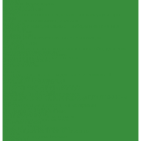
Нипеля
Гасители гидроударов
Переходники
Водонагреватели
Пробки
Бойлеры косвенного нагрева и теплоаккумуляторы
Сгоны
Водонагреватели электрические
Тройники
Контрольно-измерительные приборы и автоматика
Угольники
Водосчетчик
Удлиннители
Манометры, термометры, термоманометры
Футорки
Теплосчетчики
Штуцеры
Специализированное и промышленное оборудование
Внутренняя канализация
Емкости для воды и топлива
Декоративные решетки к трапам
Емкости для фекалий
Сифоны, сливы
Жироуловители
Трапы
Кесоны
Трубы и фасонные части для канализации из ПП
Пескоуловители
Чугунная SML-канализация
Изоляционные материалы
Наружная канализация и колодцы
Защитные покрытия для изоляции
Наружная канализация
Изоляция из вспененного каучука
Трубы для наружной канализации из ПВХ Д110-200мм
Изоляция из вспененного полиэтилена
(гладкие)
Комплектующие и расходные материалы
Насосное оборудование
Цилиндры минераловатные
Колодезные насосы
Крепеж и расходные материалы
Комплектующие для насосов
Герметик резьбы
Насосная автоматика
Герметики и Пена монтажная
Насосные установки для канализации
Крепеж
Насосы для водоснабжения
Прокладки