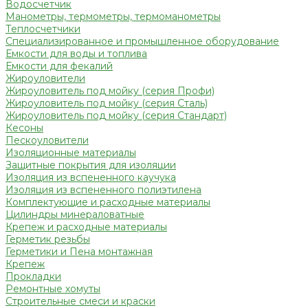
Водосчетчик
Манометры, термометры, термоманометры
Теплосчетчики
Специализированное и промышленное оборудование
Емкости для воды и топлива
Емкости для фекалий
Жироуловители
Жироуловитель под мойку (серия Профи)
Жироуловитель под мойку (серия Сталь)
Жироуловитель под мойку (серия Стандарт)
Кесоны
Пескоуловители
Изоляционные материалы
Защитные покрытия для изоляции
Изоляция из вспененного каучука
Изоляция из вспененного полиэтилена
Комплектующие и расходные материалы
Цилиндры минераловатные
Крепеж и расходные материалы
Герметик резьбы
Герметики и Пена монтажная
Крепеж
Прокладки
Ремонтные хомуты
Строительные смеси и краски