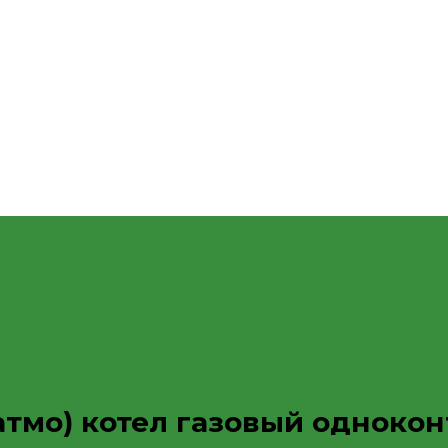
урный
тмо) котел газовый одноко