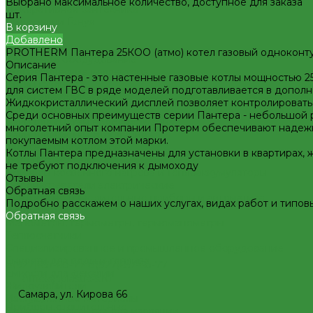
Выбрано максимальное количество, доступное для заказа
Декоративная сантехника
шт.
Биде, чаши Генуя
В корзину
Ванны
Добавлено
Душевые
PROTHERM Пантера 25КОО (атмо) котел газовый одноконт
Котельное оборудование
Описание
Гидравлические коллектора
Серия Пантера - это настенные газовые котлы мощностью 25
Котлы газовые
для систем ГВС в ряде моделей подготавливается в дополн
Котлы электрические
Жидкокристаллический дисплей позволяет контролировать 
Баки мембранные
Среди основных преимуществ серии Пантера - небольшой р
Баки для систем водоснабжения
многолетний опыт компании Протерм обеспечивают надежно
Баки для систем отопления
покупаемым котлом этой марки.
Гасители гидроударов
Котлы Пантера предназначены для установки в квартирах, 
Водонагреватели
не требуют подключения к дымоходу
Бойлеры косвенного нагрева и теплоаккумуляторы
Отзывы
Водонагреватели электрические
Обратная связь
Контрольно-измерительные приборы и автоматика
Подробно расскажем о наших услугах, видах работ и типов
Водосчетчик
Обратная связь
Манометры, термометры, термоманометры
Теплосчетчики
Специализированное и промышленное оборудование
Емкости для воды и топлива
8(927)657-60-77
8(927)657-60-77
Емкости для фекалий
office@plastic-s.ru
Жироуловители
Самара, ул. Кирова 66
Изоляционные материалы
Приборы отопительные
Защитные покрытия для изоляции