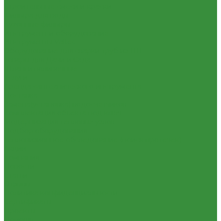
Строительные смеси и краски
Фильтра для воды
Кухонные фильтры
Инструмент и оборудование
Инструменты Valtec
Оборудование для сварки труб из ПП
Товары для Дачи и Сада
Шланги поливочные
Услуги
Аренда сантехнического инструмента
Доставка
Замена(установка) водосчетчиков
Комплектация объекта под ключ
Модернизация тепловых узлов
Подбор оборудования
Тепловизионное обследование (поиск протечек)
Акции
Компания
Новости
Статьи
Отзывы
Политика конфиденциальности
Сертификаты
Проекты
Помощь