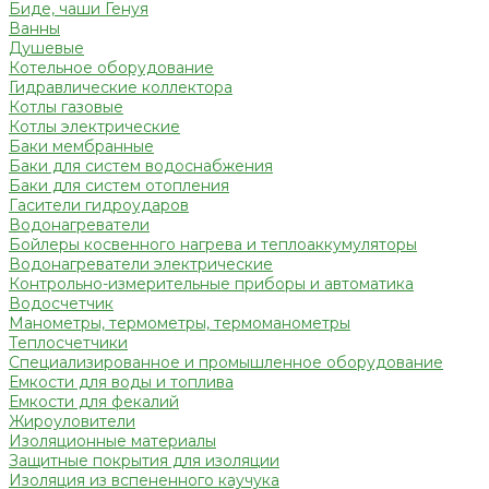
Биде, чаши Генуя
Ванны
Душевые
Котельное оборудование
Гидравлические коллектора
Котлы газовые
Котлы электрические
Баки мембранные
Баки для систем водоснабжения
Баки для систем отопления
Гасители гидроударов
Водонагреватели
Бойлеры косвенного нагрева и теплоаккумуляторы
Водонагреватели электрические
Контрольно-измерительные приборы и автоматика
Водосчетчик
Манометры, термометры, термоманометры
Теплосчетчики
Специализированное и промышленное оборудование
Емкости для воды и топлива
Емкости для фекалий
Жироуловители
Изоляционные материалы
Защитные покрытия для изоляции
Изоляция из вспененного каучука