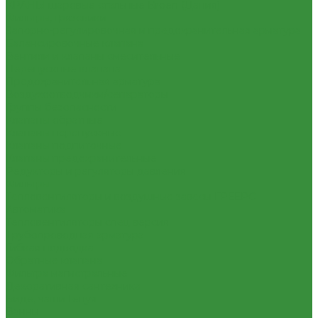
КРАНЫ шаровые стальные Broen (Дания)
Фильтры, грязевики
Запорно-регулировочная и предохранительная арматура
Балансировочные клапана
Вентили и клапаны смесительные
Перепускные клапана
Предохранительная арматура
Воздухоотводчики/сепараторы
Группы безопасности
Клапаны обратные
Клапаны перепускные
Клапаны подпиточные
Клапаны предохранительные
Редукторы и регуляторы давления
Фильтры
Тепловентиляторы и воздушные завесы ГРЕЕРС
Автоматика
Тепловентиляторы спец версия
Трубопроводная арматура
Гибкая подводка
Обратные клапана
Фильтра магистральные
Декоративная сантехника
Биде, чаши Генуя
Ванны