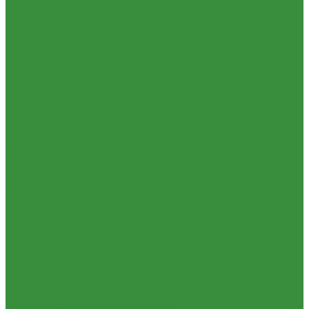
Душевые
Мойки для кухни
Каменные мойки ULGRAN
Писсуары
Полотенцесушители
Раковины для ванны
Смесители
Душевые системы
Смесители для ванны/душа
Смесители для кухни
Смесители для раковины
ЭЛЕКТРИЧЕСКИЕ краны
Унитазы
Котельное оборудование
Гидравлические коллектора
Котлы газовые
Котлы электрические
Теплоносители для систем отопления
Баки мембранные
Баки для систем водоснабжения
Баки для систем отопления
Гасители гидроударов
Водонагреватели
Бойлеры косвенного нагрева и теплоаккумуляторы
Водонагреватели электрические