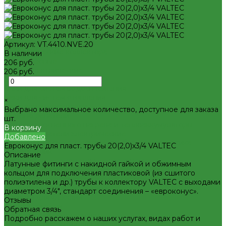
Декоративная сантехника
Биде, чаши Генуя
Ванны
Душевые
Котельное оборудование
Артикул:
VT.4410.NVE.20
Гидравлические коллектора
В наличии
Котлы газовые
206 руб.
Котлы электрические
206 руб.
Баки мембранные
-
Баки для систем водоснабжения
+
Баки для систем отопления
×
Гасители гидроударов
Выбрано максимальное количество, доступное для заказа
Водонагреватели
шт.
Бойлеры косвенного нагрева и теплоаккумуляторы
В корзину
Водонагреватели электрические
Добавлено
Контрольно-измерительные приборы и автоматика
Евроконус для пласт. трубы 20(2,0)x3/4 VALTEC
Водосчетчик
Описание
Манометры, термометры, термоманометры
Латунные фитинги с накидной гайкой и обжимным
Теплосчетчики
кольцом для подключения пластиковой (из сшитого
Специализированное и промышленное оборудование
полиэтилена и др.) трубы к коллектору VALTEC с выходами
Емкости для воды и топлива
диаметром 3/4", стандарт соединения – «евроконус».
Емкости для фекалий
Отзывы
Жироуловители
Обратная связь
Изоляционные материалы
Подробно расскажем о наших услугах, видах работ и
Защитные покрытия для изоляции