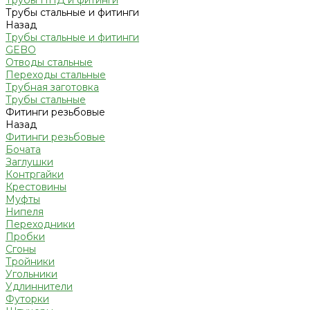
Трубы ПНД и фитинги
Трубы стальные и фитинги
Назад
Трубы стальные и фитинги
GEBO
Отводы стальные
Переходы стальные
Трубная заготовка
Трубы стальные
Фитинги резьбовые
Назад
Фитинги резьбовые
Бочата
Заглушки
Контргайки
Крестовины
Муфты
Нипеля
Переходники
Пробки
Сгоны
Тройники
Угольники
Удлиннители
Футорки