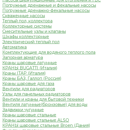
Насосы циркуляционные для отопления и ГВС
Погружные дренажные и фекальные насосы
Погружные дренажно-фекальные насосы
Скваженные насосы
Теплый пол, коллектора
Коллекторные системы
Смесительные узлы и клапаны
Шкафы коллекторные
Электрический теплый пол
Автоматика
Комплектующие для водяного теплого пола
Запорная арматура
Краны шаровые латунные
КРАНЫ BUGATTI (Италия)
Краны ITAP (Италия)
Краны БАЗ, Галлоп (Россия)
Краны шаровые для газа
Вентили для радиаторов
Узлы для панельных радиаторов
Вентили и краны для бытовой техники
Вентиля латунные(бронзовые) для воды
Задвижки чугунные
Краны шаровые стальные
Краны шаровые стальные ALSO
КРАНЫ шаровые стальные Broen (Дания)