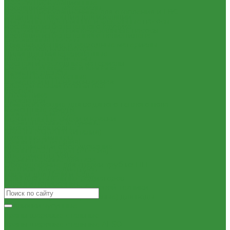
Насосы циркуляционные
Изоляционные материалы
Насосы циркуляционные для отопления и ГВС
Защитные покрытия для изоляции
Погружные дренажные и фекальные насосы
Изоляция из вспененного каучука
Погружные дренажно-фекальные насосы
Изоляция из вспененного полиэтилена
Скваженные насосы
Комплектующие и расходные материалы
Теплый пол, коллектора
Цилиндры минераловатные
Коллекторные системы
Крепеж и расходные материалы
Смесительные узлы и клапаны
Герметик резьбы
Шкафы коллекторные
Герметики и Пена монтажная
Электрический теплый пол
Крепеж
Автоматика
Прокладки
Комплектующие для водяного теплого пола
Ремонтные хомуты
Запорная арматура
Строительные смеси и краски
Краны шаровые латунные
Фильтра для воды
КРАНЫ BUGATTI (Италия)
Кухонные фильтры
Краны ITAP (Италия)
Инструмент и оборудование
Краны БАЗ, Галлоп (Россия)
Инструменты Valtec
Краны шаровые для газа
Оборудование для сварки труб из ПП
Вентили для радиаторов
Товары для Дачи и Сада
Узлы для панельных радиаторов
Шланги поливочные
Вентили и краны для бытовой техники
Вентиля латунные(бронзовые) для воды
Задвижки чугунные
Краны шаровые стальные
Краны шаровые стальные ALSO