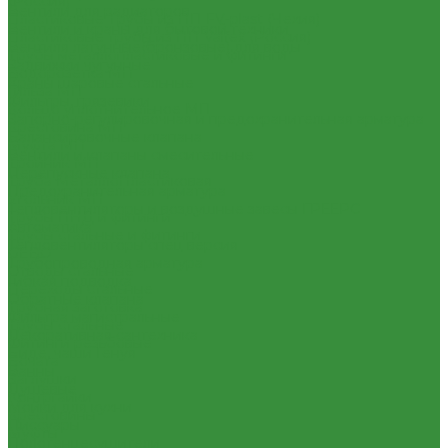
(Россия)
Вентили для радиаторов
Пластиковые Трубы из ПП FV-plast (Чехия)
Вентили и краны для бытовой техники
Пластиковые трубы из ПП Valfex (Россия)
Вентиля латунные(бронзовые) для воды
Трубы металлопластиковые и фитинги
Задвижки чугунные
Водорозетка МП
Краны шаровые стальные
Гильза МП
Фильтры, грязевики
Кольцо уплотнительное МП
Запорно-регулировочная и предохранительная арматура
Крестовина МП
Балансировочные клапана
Муфта МП
Вентили и клапаны смесительные
Тройник МП
Перепускные клапана
Труба МеталлоПластиковая
Предохранительная арматура
Угольник МП
Тепловентиляторы и воздушные завесы ГРЕЕРС
Трубы ПНД и фитинги
Автоматика
Трубы стальные и фитинги
Тепловентиляторы спец версия
GEBO
Трубопроводная арматура
Отводы стальные
Гибкая подводка
Переходы стальные
Обратные клапана
Трубная заготовка
Фильтра магистральные
Трубы стальные
Декоративная сантехника
Фитинги резьбовые
Биде, чаши Генуя
Бочата
Ванны
Заглушки
Душевые
Контргайки
Мойки для кухни
Крестовины
Писсуары
Муфты
Полотенцесушители