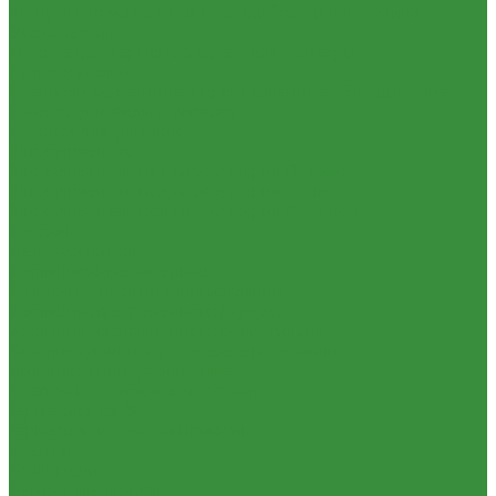
Контрольно-измерительные приборы и автоматика
Водосчетчик
Манометры, термометры, термоманометры
Теплосчетчики
Специализированное и промышленное оборудование
Емкости для воды и топлива
Емкости для фекалий
Жироуловители
Жироуловитель под мойку (серия Профи)
Жироуловитель под мойку (серия Сталь)
Жироуловитель под мойку (серия Стандарт)
Кесоны
Пескоуловители
Изоляционные материалы
Защитные покрытия для изоляции
Изоляция из вспененного каучука
Изоляция из вспененного полиэтилена
Комплектующие и расходные материалы
Цилиндры минераловатные
Крепеж и расходные материалы
Герметик резьбы
Герметики и Пена монтажная
Крепеж
Прокладки
Ремонтные хомуты