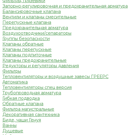
Фильтры, грязевики
Запорно-регулировочная и предохранительная арматура
Балансировочные клапана
Вентили и клапаны смесительные
Перепускные клапана
Предохранительная арматура
Воздухоотводчики/сепараторы
Группы безопасности
Клапаны обратные
Клапаны перепускные
Клапаны подпиточные
Клапаны предохранительные
Редукторы и регуляторы давления
Фильтры
Тепловентиляторы и воздушные завесы ГРЕЕРС
Автоматика
Тепловентиляторы спец версия
Трубопроводная арматура
Гибкая подводка
Обратные клапана
Фильтра магистральные
Декоративная сантехника
Биде, чаши Генуя
Ванны
Душевые