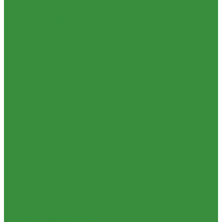
Сифоны, сливы
Отзывы
Трапы
Политика конфиденциальности
Трубы и фасонные части для канализации из ПП
Сертификаты
Чугунная SML-канализация
Проекты
Наружная канализация и колодцы
Помощь
Наружная канализация
Условия оплаты
Насосное оборудование
Условия доставки
Колодезные насосы
Вопрос - ответ
Комплектующие для насосов
Бренды
Насосная автоматика
Партнерство
Насосные установки для канализации
Контакты
Насосы для водоснабжения
...
Насосы циркуляционные
Каталог товаров
Насосы циркуляционные для отопления и ГВС
Приборы отопительные
Погружные дренажные и фекальные насосы
Радиаторы алюминиевые
Скваженные насосы
Радиаторы биметаллические
Теплый пол, коллектора
Радиаторы стальные панельные
Коллекторные системы
Тепловентиляторы водяные
Смесительные узлы и клапаны
Комплектующие к радиаторам
Шкафы коллекторные
Радиаторная арматура
Электрический теплый пол
Трубы и фитинги для отопления и водоснабжения
Автоматика
Трубы PEX, PE-RT и фитинги
Комплектующие для водяного теплого пола
Трубы и фитинги полипропиленовые
Запорная арматура
Пластиковые трубы и фитинги из ПП РосТурПласт
Краны шаровые латунные