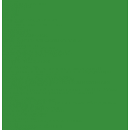
Нипеля
Раковины для ванны
Переходники
Смесители
Пробки
Унитазы
Сгоны
Котельное оборудование
Тройники
Гидравлические коллектора
Угольники
Котлы газовые
Удлиннители
Котлы электрические
Футорки
Теплоносители для систем отопления
Штуцеры
Баки мембранные
Внутренняя канализация
Баки для систем водоснабжения
Декоративные решетки к трапам
Баки для систем отопления
Сифоны, сливы
Гасители гидроударов
Трапы
Водонагреватели
Трубы и фасонные части для канализации из ПП
Бойлеры косвенного нагрева и теплоаккумуляторы
Чугунная SML-канализация
Водонагреватели электрические
Наружная канализация и колодцы
Контрольно-измерительные приборы и автоматика
Наружная канализация
Водосчетчик
Трубы для наружной канализации из ПВХ Д110-200мм
Манометры, термометры, термоманометры
(гладкие)
Теплосчетчики
Насосное оборудование
Специализированное и промышленное оборудование
Колодезные насосы
Емкости для воды и топлива
Комплектующие для насосов
Емкости для фекалий
Насосная автоматика
Жироуловители
Насосные установки для канализации
Кесоны
Насосы для водоснабжения
Пескоуловители