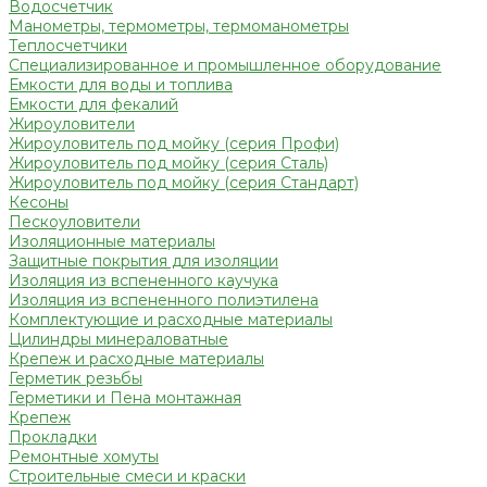
Водосчетчик
Манометры, термометры, термоманометры
Теплосчетчики
Специализированное и промышленное оборудование
Емкости для воды и топлива
Емкости для фекалий
Жироуловители
Жироуловитель под мойку (серия Профи)
Жироуловитель под мойку (серия Сталь)
Жироуловитель под мойку (серия Стандарт)
Кесоны
Пескоуловители
Изоляционные материалы
Защитные покрытия для изоляции
Изоляция из вспененного каучука
Изоляция из вспененного полиэтилена
Комплектующие и расходные материалы
Цилиндры минераловатные
Крепеж и расходные материалы
Герметик резьбы
Герметики и Пена монтажная
Крепеж
Прокладки
Ремонтные хомуты
Строительные смеси и краски