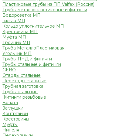
Пластиковые трубы из ПП Valfex (Россия)
Трубы металлопластиковые и фитинги
Водорозетка МП
Гильза МП
Кольцо уплотнительное МП
Крестовина МП
Муфта МП
Тройник МП
Труба МеталлоПластиковая
Угольник МП
Трубы ПНД и фитинги
Трубы стальные и фитинги
GEBO
Отводы стальные
Переходы стальные
Трубная заготовка
Трубы стальные
Фитинги резьбовые
Бочата
Заглушки
Контргайки
Крестовины
Муфты
Нипеля
Переходники