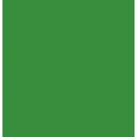
КРАНЫ шаровые стальные Broen (Дания)
Фильтры, грязевики
Запорно-регулировочная и предохранительная арматура
Балансировочные клапана
Вентили и клапаны смесительные
Перепускные клапана
Предохранительная арматура
Воздухоотводчики/сепараторы
Группы безопасности
Клапаны обратные
Клапаны перепускные
Клапаны подпиточные
Клапаны предохранительные
Редукторы и регуляторы давления
Фильтры
Тепловентиляторы и воздушные завесы ГРЕЕРС
Автоматика
Тепловентиляторы спец версия
Трубопроводная арматура
Гибкая подводка
Обратные клапана
Фильтра магистральные
Декоративная сантехника
Биде, чаши Генуя
Ванны