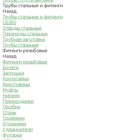
Трубы ПНД и фитинги
Трубы стальные и фитинги
Назад
Трубы стальные и фитинги
GEBO
Отводы стальные
Переходы стальные
Трубная заготовка
Трубы стальные
Фитинги резьбовые
Назад
Фитинги резьбовые
Бочата
Заглушки
Контргайки
Крестовины
Муфты
Нипеля
Переходники
Пробки
Сгоны
Тройники
Угольники
Удлиннители
Футорки