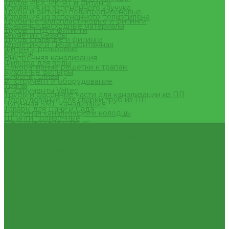
Трубы PEX, PE-RT и фитинги
Изоляция из вспененного каучука
Трубы и фитинги полипропиленовые
Изоляция из вспененного полиэтилена
Трубы металлопластиковые и фитинги
Крепеж и расходные материалы
Трубы ПНД и фитинги
Герметик резьбы
Трубы стальные и фитинги
Герметики и Пена монтажная
Фитинги резьбовые
Крепеж
Внутренняя канализация
Фильтра для воды
Декоративные решетки к трапам
Кухонные фильтры
Сифоны, сливы
Инструмент и оборудование
Трапы
Инструменты Valtec
Трубы и фасонные части для канализации из ПП
Оборудование для сварки труб из ПП
Чугунная SML-канализация
Товары для Дачи и Сада
Наружная канализация и колодцы
Шланги поливочные
Наружная канализация
Услуги
Насосное оборудование
Аренда сантехнического инструмента
Колодезные насосы
Доставка
Комплектующие для насосов
Замена(установка) водосчетчиков
Насосная автоматика
Комплектация объекта под ключ
Насосные установки для канализации
Модернизация тепловых узлов
Насосы для водоснабжения
Подбор оборудования
Насосы циркуляционные
Тепловизионное обследование (поиск протечек)
Насосы циркуляционные для отопления и ГВС
Акции
Погружные дренажные и фекальные насосы
Компания
Скваженные насосы
Новости
Теплый пол, коллектора
Статьи