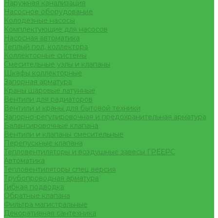
Наружная канализация
Насосное оборудование
Колодезные насосы
Комплектующие для насосов
Насосная автоматика
Теплый пол, коллектора
Коллекторные системы
Смесительные узлы и клапаны
Шкафы коллекторные
Запорная арматура
Краны шаровые латунные
Вентили для радиаторов
Вентили и краны для бытовой техники
Запорно-регулировочная и предохранительная арматура
Балансировочные клапана
Вентили и клапаны смесительные
Перепускные клапана
Тепловентиляторы и воздушные завесы ГРЕЕРС
Автоматика
Тепловентиляторы спец версия
Трубопроводная арматура
Гибкая подводка
Обратные клапана
Фильтра магистральные
Декоративная сантехника