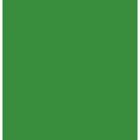
Строительные смеси и краски
Фильтра для воды
Кухонные фильтры
Инструмент и оборудование
Инструменты Valtec
Оборудование для сварки труб из ПП
Товары для Дачи и Сада
Шланги поливочные
Услуги
Аренда сантехнического инструмента
Доставка
Замена(установка) водосчетчиков
Комплектация объекта под ключ
Модернизация тепловых узлов
Подбор оборудования
Тепловизионное обследование (поиск протечек)
Акции
Компания
Новости
Статьи
Отзывы
Политика конфиденциальности
Сертификаты
Проекты
Помощь