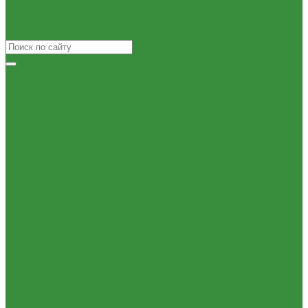
Насосы циркуляционные
Оборудование для сварки труб из ПП
Насосы циркуляционные для отопления и ГВС
Товары для Дачи и Сада
Погружные дренажные и фекальные насосы
Шланги поливочные
Погружные дренажно-фекальные насосы
Скваженные насосы
Теплый пол, коллектора
Коллекторные системы
Смесительные узлы и клапаны
Шкафы коллекторные
Электрический теплый пол
Автоматика
Комплектующие для водяного теплого пола
Запорная арматура
Краны шаровые латунные
КРАНЫ BUGATTI (Италия)
Краны ITAP (Италия)
Краны БАЗ, Галлоп (Россия)
Краны шаровые для газа
Вентили для радиаторов
Узлы для панельных радиаторов
Вентили и краны для бытовой техники
Вентиля латунные(бронзовые) для воды
Задвижки чугунные
Краны шаровые стальные
Краны шаровые стальные ALSO