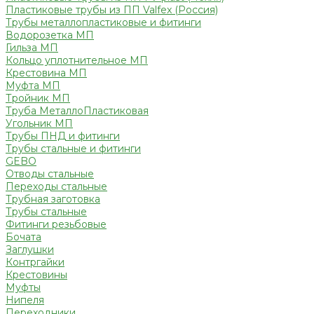
Пластиковые трубы из ПП Valfex (Россия)
Трубы металлопластиковые и фитинги
Водорозетка МП
Гильза МП
Кольцо уплотнительное МП
Крестовина МП
Муфта МП
Тройник МП
Труба МеталлоПластиковая
Угольник МП
Трубы ПНД и фитинги
Трубы стальные и фитинги
GEBO
Отводы стальные
Переходы стальные
Трубная заготовка
Трубы стальные
Фитинги резьбовые
Бочата
Заглушки
Контргайки
Крестовины
Муфты
Нипеля
Переходники