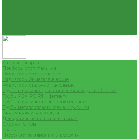
Условия оплаты
Условия доставки
Вопрос - ответ
Бренды
Партнерство
Контакты
Каталог товаров
Приборы отопительные
Радиаторы алюминиевые
Радиаторы биметаллические
Радиаторы стальные панельные
Трубы и фитинги для отопления и водоснабжения
Трубы PEX, PE-RT и фитинги
Трубы и фитинги полипропиленовые
Трубы металлопластиковые и фитинги
Внутренняя канализация
Декоративные решетки к трапам
Сифоны, сливы
Трапы
Наружная канализация и колодцы