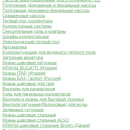
Насосы циркуляционные для отопления и ГВС
Погружные дренажные и фекальные насосы
Погружные дренажно-фекальные насосы
Скваженные насосы
Теплый пол, коллектора
Коллекторные системы
Смесительные узлы и клапаны
Шкафы коллекторные
Электрический теплый пол
Автоматика
Комплектующие для водяного теплого пола
Запорная арматура
Краны шаровые латунные
КРАНЫ BUGATTI (Италия)
Краны ITAP (Италия)
Краны БАЗ, Галлоп (Россия)
Краны шаровые для газа
Вентили для радиаторов
Узлы для панельных радиаторов
Вентили и краны для бытовой техники
Вентиля латунные(бронзовые) для воды
Задвижки чугунные
Краны шаровые стальные
Краны шаровые стальные ALSO
КРАНЫ шаровые стальные Broen (Дания)