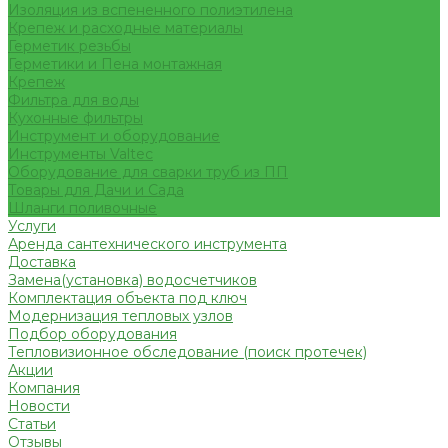
Изоляция из вспененного полиэтилена
Крепеж и расходные материалы
Герметик резьбы
Герметики и Пена монтажная
Крепеж
Фильтра для воды
Кухонные фильтры
Инструмент и оборудование
Инструменты Valtec
Оборудование для сварки труб из ПП
Товары для Дачи и Сада
Шланги поливочные
Услуги
Аренда сантехнического инструмента
Доставка
Замена(установка) водосчетчиков
Комплектация объекта под ключ
Модернизация тепловых узлов
Подбор оборудования
Тепловизионное обследование (поиск протечек)
Акции
Компания
Новости
Статьи
Отзывы