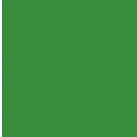
Погружные дренажные и фекальные насосы
Погружные дренажно-фекальные насосы
Скваженные насосы
Теплый пол, коллектора
Коллекторные системы
Смесительные узлы и клапаны
Шкафы коллекторные
Электрический теплый пол
Автоматика
Комплектующие для водяного теплого пола
Запорная арматура
Краны шаровые латунные
КРАНЫ BUGATTI (Италия)
Краны ITAP (Италия)
Краны БАЗ, Галлоп (Россия)
Краны шаровые для газа
Вентили для радиаторов
Узлы для панельных радиаторов
Вентили и краны для бытовой техники
Вентиля латунные(бронзовые) для воды
Задвижки чугунные
Краны шаровые стальные
Краны шаровые стальные ALSO
КРАНЫ шаровые стальные Broen (Дания)
Фильтры, грязевики