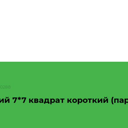
20288
й 7*7 квадрат короткий (пар