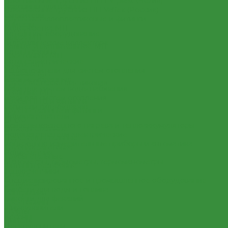
Пластиковые Трубы из ПП FV-plast (Чехия)
Раковины для ванны
Пластиковые трубы из ПП Valfex (Россия)
Смесители
Трубы металлопластиковые и фитинги
Унитазы
Водорозетка МП
Котельное оборудование
Гильза МП
Гидравлические коллектора
Кольцо уплотнительное МП
Котлы газовые
Крестовина МП
Котлы электрические
Муфта МП
Теплоносители для систем отопления
Тройник МП
Баки мембранные
Труба МеталлоПластиковая
Баки для систем водоснабжения
Угольник МП
Баки для систем отопления
Трубы ПНД и фитинги
Гасители гидроударов
Трубы стальные и фитинги
Водонагреватели
GEBO
Бойлеры косвенного нагрева и теплоаккумуляторы
Отводы стальные
Водонагреватели электрические
Переходы стальные
Контрольно-измерительные приборы и автоматика
Трубная заготовка
Водосчетчик
Трубы стальные
Манометры, термометры, термоманометры
Фитинги резьбовые
Теплосчетчики
Бочата
Специализированное и промышленное оборудование
Заглушки
Емкости для воды и топлива
Контргайки
Емкости для фекалий
Крестовины
Жироуловители
Муфты
Кесоны
Нипеля
Пескоуловители