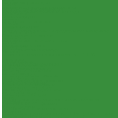
Вентили для радиаторов
Отзывы
Вентили и краны для бытовой техники
Политика конфиденциальности
Вентиля латунные(бронзовые) для воды
Сертификаты
Задвижки чугунные
Проекты
Краны шаровые стальные
Помощь
Фильтры, грязевики
Условия оплаты
Запорно-регулировочная и предохранительная арматура
Условия доставки
Балансировочные клапана
Вопрос - ответ
Вентили и клапаны смесительные
Бренды
Перепускные клапана
Партнерство
Предохранительная арматура
Контакты
Тепловентиляторы и воздушные завесы ГРЕЕРС
...
Автоматика
Каталог товаров
Тепловентиляторы спец версия
Приборы отопительные
Трубопроводная арматура
Радиаторы алюминиевые
Гибкая подводка
Радиаторы биметаллические
Обратные клапана
Радиаторы стальные панельные
Фильтра магистральные
Тепловентиляторы водяные
Декоративная сантехника
Комплектующие к радиаторам
Биде, чаши Генуя
Радиаторная арматура
Ванны
Трубы и фитинги для отопления и водоснабжения
Душевые
Трубы PEX, PE-RT и фитинги
Мойки для кухни
Трубы и фитинги полипропиленовые
Писсуары
Пластиковые трубы и фитинги из ПП РосТурПласт (Россия)
Полотенцесушители