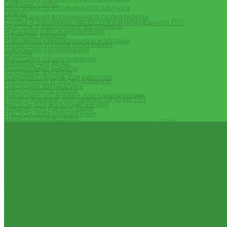
Сифоны, сливы
Изоляция из вспененного каучука
Трапы
Изоляция из вспененного полиэтилена
Трубы и фасонные части для канализации из ПП
Крепеж и расходные материалы
Чугунная SML-канализация
Герметик резьбы
Наружная канализация и колодцы
Герметики и Пена монтажная
Наружная канализация
Крепеж
Насосное оборудование
Фильтра для воды
Колодезные насосы
Кухонные фильтры
Комплектующие для насосов
Инструмент и оборудование
Насосная автоматика
Инструменты Valtec
Насосные установки для канализации
Оборудование для сварки труб из ПП
Насосы для водоснабжения
Товары для Дачи и Сада
Насосы циркуляционные
Шланги поливочные
Насосы циркуляционные для отопления и ГВС
Услуги
Погружные дренажные и фекальные насосы
Аренда сантехнического инструмента
Скваженные насосы
Доставка
Теплый пол, коллектора
Замена(установка) водосчетчиков
Коллекторные системы
Комплектация объекта под ключ
Смесительные узлы и клапаны
Модернизация тепловых узлов
Шкафы коллекторные
Подбор оборудования
Электрический теплый пол
Тепловизионное обследование (поиск протечек)
Автоматика
Акции
Комплектующие для водяного теплого пола
Компания
Запорная арматура
Новости
Краны шаровые латунные
Статьи