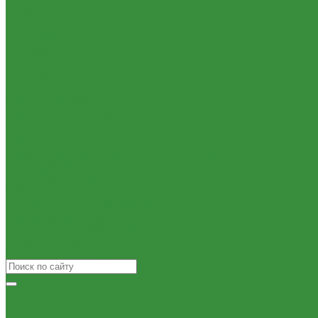
Переходники
Изоляционные материалы
Пробки
Защитные покрытия для изоляции
Сгоны
Изоляция из вспененного каучука
Тройники
Изоляция из вспененного полиэтилена
Угольники
Комплектующие и расходные материалы
Удлиннители
Цилиндры минераловатные
Футорки
Крепеж и расходные материалы
Штуцеры
Герметик резьбы
Внутренняя канализация
Герметики и Пена монтажная
Декоративные решетки к трапам
Крепеж
Сифоны, сливы
Прокладки
Трапы
Ремонтные хомуты
Трубы и фасонные части для канализации из ПП
Строительные смеси и краски
Чугунная SML-канализация
Фильтра для воды
Наружная канализация и колодцы
Кухонные фильтры
Наружная канализация
Инструмент и оборудование
Трубы для наружной канализации из ПВХ Д110-200мм (глад
Инструменты Valtec
Насосное оборудование
Оборудование для сварки труб из ПП
Колодезные насосы
Товары для Дачи и Сада
Комплектующие для насосов
Шланги поливочные
Насосная автоматика
Насосные установки для канализации
Насосы для водоснабжения
Насосы циркуляционные
Насосы циркуляционные для отопления и ГВС