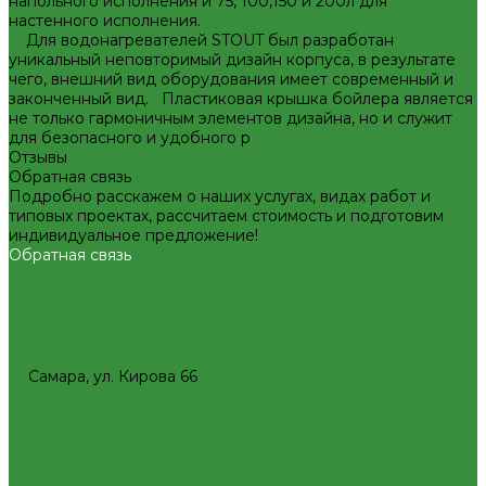
напольного исполнения и 75, 100,150 и 200л для
Изоляция из вспененного каучука
настенного исполнения.
Изоляция из вспененного полиэтилена
Для водонагревателей STOUT был разработан
Крепеж и расходные материалы
уникальный неповторимый дизайн корпуса, в результате
Герметик резьбы
чего, внешний вид оборудования имеет современный и
Герметики и Пена монтажная
законченный вид. Пластиковая крышка бойлера является
Крепеж
не только гармоничным элементов дизайна, но и служит
Фильтра для воды
для безопасного и удобного р
Кухонные фильтры
Отзывы
Инструмент и оборудование
Обратная связь
Инструменты Valtec
Подробно расскажем о наших услугах, видах работ и
Оборудование для сварки труб из ПП
типовых проектах, рассчитаем стоимость и подготовим
Товары для Дачи и Сада
индивидуальное предложение!
Шланги поливочные
Обратная связь
Услуги
Аренда сантехнического инструмента
Доставка
Замена(установка) водосчетчиков
8(927)657-60-77
8(927)657-60-77
Комплектация объекта под ключ
office@plastic-s.ru
Модернизация тепловых узлов
Самара, ул. Кирова 66
Подбор оборудования
Приборы отопительные
Тепловизионное обследование (поиск протечек)
Радиаторы алюминиевые
Акции
Радиаторы биметаллические
Компания
Радиаторы стальные панельные
Новости
Тепловентиляторы водяные
Статьи