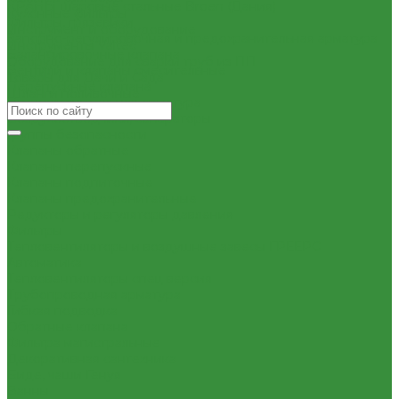
КРАНЫ шаровые стальные Broen (Дания)
Кухонные фильтры
Фильтры, грязевики
Инструмент и оборудование
Запорно-регулировочная и предохранительная арматура
Инструменты Valtec
Балансировочные клапана
Оборудование для сварки труб из ПП
Вентили и клапаны смесительные
Товары для Дачи и Сада
Перепускные клапана
Шланги поливочные
Предохранительная арматура
Воздухоотводчики/сепараторы
Группы безопасности
Клапаны обратные
Клапаны перепускные
Клапаны подпиточные
Клапаны предохранительные
Редукторы и регуляторы давления
Фильтры
Тепловентиляторы и воздушные завесы ГРЕЕРС
Автоматика
Тепловентиляторы спец версия
Трубопроводная арматура
Гибкая подводка
Обратные клапана
Фильтра магистральные
Декоративная сантехника
Биде, чаши Генуя
Ванны