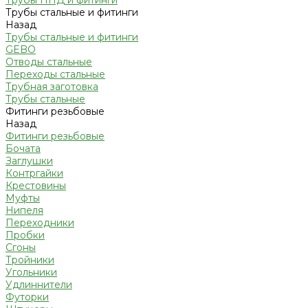
Трубы ПНД и фитинги
Трубы стальные и фитинги
Назад
Трубы стальные и фитинги
GEBO
Отводы стальные
Переходы стальные
Трубная заготовка
Трубы стальные
Фитинги резьбовые
Назад
Фитинги резьбовые
Бочата
Заглушки
Контргайки
Крестовины
Муфты
Нипеля
Переходники
Пробки
Сгоны
Тройники
Угольники
Удлиннители
Футорки