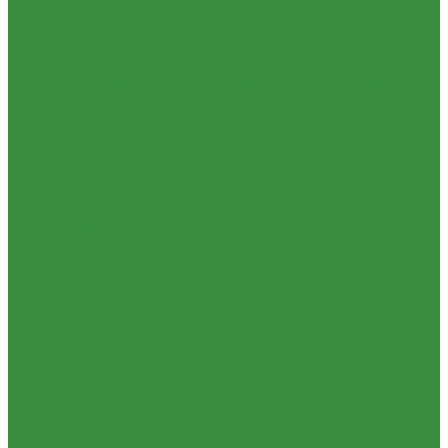
Контрольно-измерительные приборы и автоматика
Водосчетчик
Манометры, термометры, термоманометры
Теплосчетчики
Специализированное и промышленное оборудование
Емкости для воды и топлива
Емкости для фекалий
Жироуловители
Жироуловитель под мойку (серия Профи)
Жироуловитель под мойку (серия Сталь)
Жироуловитель под мойку (серия Стандарт)
Кесоны
Пескоуловители
Изоляционные материалы
Защитные покрытия для изоляции
Изоляция из вспененного каучука
Изоляция из вспененного полиэтилена
Комплектующие и расходные материалы
Цилиндры минераловатные
Крепеж и расходные материалы
Герметик резьбы
Герметики и Пена монтажная
Крепеж
Прокладки
Ремонтные хомуты