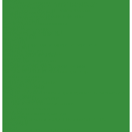
(Россия)
Погружные дренажные и фекальные насосы
Пластиковые Трубы из ПП FV-plast (Чехия)
Скваженные насосы
Пластиковые трубы из ПП Valfex (Россия)
Теплый пол, коллектора
Трубы металлопластиковые и фитинги
Коллекторные системы
Водорозетка МП
Смесительные узлы и клапаны
Гильза МП
Шкафы коллекторные
Кольцо уплотнительное МП
Электрический теплый пол
Крестовина МП
Автоматика
Муфта МП
Комплектующие для водяного теплого пола
Тройник МП
Запорная арматура
Труба МеталлоПластиковая
Краны шаровые латунные
Угольник МП
Вентили для радиаторов
Трубы ПНД и фитинги
Вентили и краны для бытовой техники
Трубы стальные и фитинги
Вентиля латунные(бронзовые) для воды
GEBO
Задвижки чугунные
Отводы стальные
Краны шаровые стальные
Переходы стальные
Фильтры, грязевики
Трубная заготовка
Запорно-регулировочная и предохранительная арматура
Трубы стальные
Балансировочные клапана
Фитинги резьбовые
Вентили и клапаны смесительные
Бочата
Перепускные клапана
Заглушки
Предохранительная арматура
Контргайки
Тепловентиляторы и воздушные завесы ГРЕЕРС
Крестовины
Автоматика
Муфты
Тепловентиляторы спец версия