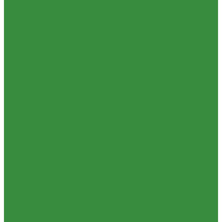
Нипеля
Трубопроводная арматура
Переходники
Гибкая подводка
Пробки
Обратные клапана
Сгоны
Фильтра магистральные
Тройники
Декоративная сантехника
Угольники
Биде, чаши Генуя
Удлиннители
Ванны
Футорки
Душевые
Штуцеры
Мойки для кухни
Внутренняя канализация
Писсуары
Декоративные решетки к трапам
Полотенцесушители
Сифоны, сливы
Раковины для ванны
Трапы
Смесители
Трубы и фасонные части для канализации из ПП
Унитазы
Чугунная SML-канализация
Котельное оборудование
Наружная канализация и колодцы
Гидравлические коллектора
Наружная канализация
Котлы газовые
Трубы для наружной канализации из ПВХ Д110-200мм
Котлы электрические
(гладкие)
Теплоносители для систем отопления
Насосное оборудование
Баки мембранные
Колодезные насосы
Баки для систем водоснабжения
Комплектующие для насосов
Баки для систем отопления
Насосная автоматика
Гасители гидроударов
Насосные установки для канализации
Водонагреватели
Насосы для водоснабжения
Бойлеры косвенного нагрева и теплоаккумуляторы