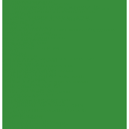
Насосы циркуляционные
Водонагреватели электрические
Насосы циркуляционные для отопления и ГВС
Контрольно-измерительные приборы и автоматика
Погружные дренажные и фекальные насосы
Водосчетчик
Погружные дренажно-фекальные насосы
Манометры, термометры, термоманометры
Скваженные насосы
Теплосчетчики
Теплый пол, коллектора
Специализированное и промышленное оборудование
Коллекторные системы
Емкости для воды и топлива
Смесительные узлы и клапаны
Емкости для фекалий
Шкафы коллекторные
Жироуловители
Электрический теплый пол
Кесоны
Автоматика
Пескоуловители
Комплектующие для водяного теплого пола
Изоляционные материалы
Запорная арматура
Защитные покрытия для изоляции
Краны шаровые латунные
Изоляция из вспененного каучука
КРАНЫ BUGATTI (Италия)
Изоляция из вспененного полиэтилена
Краны ITAP (Италия)
Комплектующие и расходные материалы
Краны БАЗ, Галлоп (Россия)
Цилиндры минераловатные
Краны шаровые для газа
Крепеж и расходные материалы
Вентили для радиаторов
Герметик резьбы
Узлы для панельных радиаторов
Герметики и Пена монтажная
Вентили и краны для бытовой техники
Крепеж
Вентиля латунные(бронзовые) для воды
Прокладки
Задвижки чугунные
Ремонтные хомуты
Краны шаровые стальные
Строительные смеси и краски
Краны шаровые стальные ALSO
Фильтра для воды