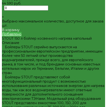
Декоративная сантехника
64 590 руб.
Биде, чаши Генуя
-
Ванны
+
Душевые
×
Котельное оборудование
Выбрано максимальное количество, доступное для заказа
Гидравлические коллектора
шт.
Котлы газовые
В корзину
Котлы электрические
Добавлено
Баки мембранные
STOUT 150 л бойлер косвенного нагрева напольный
Баки для систем водоснабжения
Описание
Баки для систем отопления
Бойлеры STOUT серийно выпускаются на
Гасители гидроударов
профессиональном европейском предприятии, имеющем
Водонагреватели
более чем 50 летний опыт производства
Бойлеры косвенного нагрева и теплоаккумуляторы
водонагревателей, прежде всего, для европейского
Водонагреватели электрические
рынка, в том числе, и под брендами основных известных
Контрольно-измерительные приборы и автоматика
котельных марок из Германии, Бельгии, Италии и других
Водосчетчик
стран.
Манометры, термометры, термоманометры
Бойлеры STOUT представляют собой
Теплосчетчики
многофункциональный продукт с возможностью
Специализированное и промышленное оборудование
использования различных источников энергии для нагрева
Емкости для воды и топлива
воды, так как все водонагреватели имеют ответные
Емкости для фекалий
поверхности для дополнительного оснащения
Жироуловители
электрическими ТЭНами. Модельный ряд оборудования
Изоляционные материалы
STOUT представлен емкостями 100, 150, 200 для
Защитные покрытия для изоляции