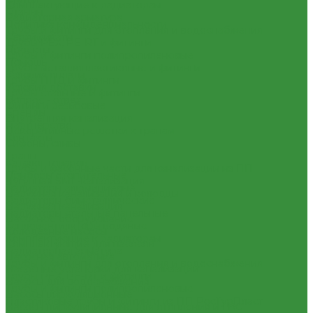
Комплектующие к радиаторам
Отзывы
Радиаторная арматура
Политика конфиденциальности
Трубы и фитинги для отопления и водоснабжения
Сертификаты
Трубы PEX, PE-RT и фитинги
Проекты
Трубы и фитинги полипропиленовые
Помощь
Трубы металлопластиковые и фитинги
Условия оплаты
Трубы ПНД и фитинги
Условия доставки
Трубы стальные и фитинги
Вопрос - ответ
Фитинги резьбовые
Бренды
Внутренняя канализация
Партнерство
Декоративные решетки к трапам
Контакты
Сифоны, сливы
...
Трапы
Каталог товаров
Трубы и фасонные части для канализации из ПП
Приборы отопительные
Чугунная SML-канализация
Радиаторы алюминиевые
Наружная канализация и колодцы
Радиаторы биметаллические
Наружная канализация
Радиаторы стальные панельные
Насосное оборудование
Тепловентиляторы водяные
Колодезные насосы
Комплектующие к радиаторам
Комплектующие для насосов
Радиаторная арматура
Насосная автоматика
Трубы и фитинги для отопления и водоснабжения
Насосные установки для канализации
Трубы PEX, PE-RT и фитинги
Насосы для водоснабжения
Трубы и фитинги полипропиленовые
Насосы циркуляционные
Пластиковые трубы и фитинги из ПП РосТурПласт
Насосы циркуляционные для отопления и ГВС