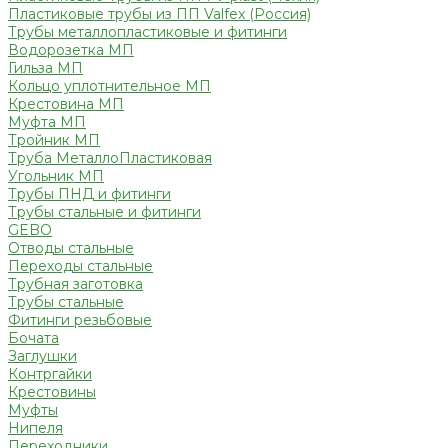
Пластиковые трубы из ПП Valfex (Россия)
Трубы металлопластиковые и фитинги
Водорозетка МП
Гильза МП
Кольцо уплотнительное МП
Крестовина МП
Муфта МП
Тройник МП
Труба МеталлоПластиковая
Угольник МП
Трубы ПНД и фитинги
Трубы стальные и фитинги
GEBO
Отводы стальные
Переходы стальные
Трубная заготовка
Трубы стальные
Фитинги резьбовые
Бочата
Заглушки
Контргайки
Крестовины
Муфты
Нипеля
Переходники