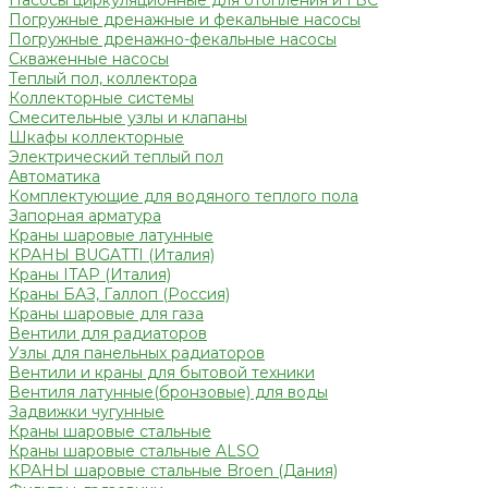
Насосы циркуляционные для отопления и ГВС
Погружные дренажные и фекальные насосы
Погружные дренажно-фекальные насосы
Скваженные насосы
Теплый пол, коллектора
Коллекторные системы
Смесительные узлы и клапаны
Шкафы коллекторные
Электрический теплый пол
Автоматика
Комплектующие для водяного теплого пола
Запорная арматура
Краны шаровые латунные
КРАНЫ BUGATTI (Италия)
Краны ITAP (Италия)
Краны БАЗ, Галлоп (Россия)
Краны шаровые для газа
Вентили для радиаторов
Узлы для панельных радиаторов
Вентили и краны для бытовой техники
Вентиля латунные(бронзовые) для воды
Задвижки чугунные
Краны шаровые стальные
Краны шаровые стальные ALSO
КРАНЫ шаровые стальные Broen (Дания)