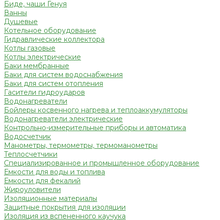
Биде, чаши Генуя
Ванны
Душевые
Котельное оборудование
Гидравлические коллектора
Котлы газовые
Котлы электрические
Баки мембранные
Баки для систем водоснабжения
Баки для систем отопления
Гасители гидроударов
Водонагреватели
Бойлеры косвенного нагрева и теплоаккумуляторы
Водонагреватели электрические
Контрольно-измерительные приборы и автоматика
Водосчетчик
Манометры, термометры, термоманометры
Теплосчетчики
Специализированное и промышленное оборудование
Емкости для воды и топлива
Емкости для фекалий
Жироуловители
Изоляционные материалы
Защитные покрытия для изоляции
Изоляция из вспененного каучука