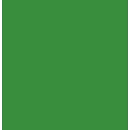
Душевые
Мойки для кухни
Каменные мойки ULGRAN
Писсуары
Полотенцесушители
Раковины для ванны
Смесители
Душевые системы
Смесители для ванны/душа
Смесители для кухни
Смесители для раковины
ЭЛЕКТРИЧЕСКИЕ краны
Унитазы
Котельное оборудование
Гидравлические коллектора
Котлы газовые
Котлы электрические
Теплоносители для систем отопления
Баки мембранные
Баки для систем водоснабжения
Баки для систем отопления
Гасители гидроударов
Водонагреватели
Бойлеры косвенного нагрева и теплоаккумуляторы
Водонагреватели электрические