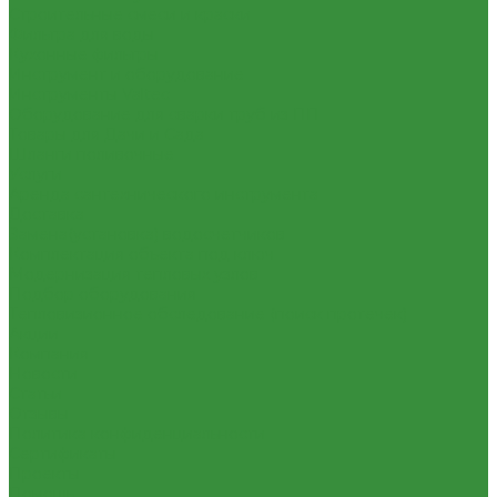
Строительные смеси и краски
Фильтра для воды
Кухонные фильтры
Инструмент и оборудование
Инструменты Valtec
Оборудование для сварки труб из ПП
Товары для Дачи и Сада
Шланги поливочные
Услуги
Аренда сантехнического инструмента
Доставка
Замена(установка) водосчетчиков
Комплектация объекта под ключ
Модернизация тепловых узлов
Подбор оборудования
Тепловизионное обследование (поиск протечек)
Акции
Компания
Новости
Статьи
Отзывы
Политика конфиденциальности
Сертификаты
Проекты
Помощь