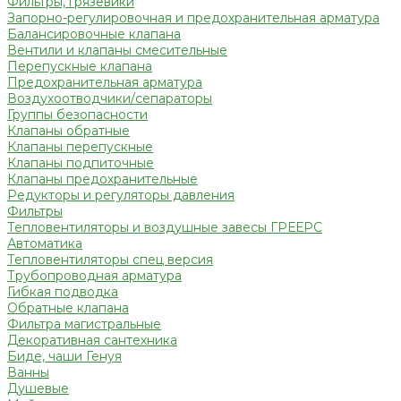
Фильтры, грязевики
Запорно-регулировочная и предохранительная арматура
Балансировочные клапана
Вентили и клапаны смесительные
Перепускные клапана
Предохранительная арматура
Воздухоотводчики/сепараторы
Группы безопасности
Клапаны обратные
Клапаны перепускные
Клапаны подпиточные
Клапаны предохранительные
Редукторы и регуляторы давления
Фильтры
Тепловентиляторы и воздушные завесы ГРЕЕРС
Автоматика
Тепловентиляторы спец версия
Трубопроводная арматура
Гибкая подводка
Обратные клапана
Фильтра магистральные
Декоративная сантехника
Биде, чаши Генуя
Ванны
Душевые