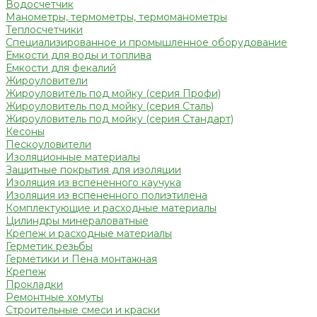
Водосчетчик
Манометры, термометры, термоманометры
Теплосчетчики
Специализированное и промышленное оборудование
Емкости для воды и топлива
Емкости для фекалий
Жироуловители
Жироуловитель под мойку (серия Профи)
Жироуловитель под мойку (серия Сталь)
Жироуловитель под мойку (серия Стандарт)
Кесоны
Пескоуловители
Изоляционные материалы
Защитные покрытия для изоляции
Изоляция из вспененного каучука
Изоляция из вспененного полиэтилена
Комплектующие и расходные материалы
Цилиндры минераловатные
Крепеж и расходные материалы
Герметик резьбы
Герметики и Пена монтажная
Крепеж
Прокладки
Ремонтные хомуты
Строительные смеси и краски