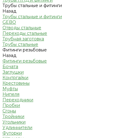
Трубы ПНД и фитинги
Трубы стальные и фитинги
Назад
Трубы стальные и фитинги
GEBO
Отводы стальные
Переходы стальные
Трубная заготовка
Трубы стальные
Фитинги резьбовые
Назад
Фитинги резьбовые
Бочата
Заглушки
Контргайки
Крестовины
Муфты
Нипеля
Переходники
Пробки
Сгоны
Тройники
Угольники
Удлиннители
Футорки