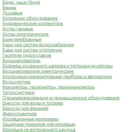
Биде, чаши Генуя
Ванны
Душевые
Котельное оборудование
Гидравлические коллектора
Котлы газовые
Котлы электрические
Баки мембранные
Баки для систем водоснабжения
Баки для систем отопления
Гасители гидроударов
Водонагреватели
Бойлеры косвенного нагрева и теплоаккумуляторы
Водонагреватели электрические
Контрольно-измерительные приборы и автоматика
Водосчетчик
Манометры, термометры, термоманометры
Теплосчетчики
Специализированное и промышленное оборудование
Емкости для воды и топлива
Емкости для фекалий
Жироуловители
Изоляционные материалы
Защитные покрытия для изоляции
Изоляция из вспененного каучука