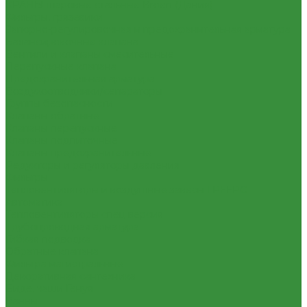
КРАНЫ шаровые стальные Broen (Дания)
Фильтры, грязевики
Запорно-регулировочная и предохранительная арматура
Балансировочные клапана
Вентили и клапаны смесительные
Перепускные клапана
Предохранительная арматура
Воздухоотводчики/сепараторы
Группы безопасности
Клапаны обратные
Клапаны перепускные
Клапаны подпиточные
Клапаны предохранительные
Редукторы и регуляторы давления
Фильтры
Тепловентиляторы и воздушные завесы ГРЕЕРС
Автоматика
Тепловентиляторы спец версия
Трубопроводная арматура
Гибкая подводка
Обратные клапана
Фильтра магистральные
Декоративная сантехника
Биде, чаши Генуя
Ванны