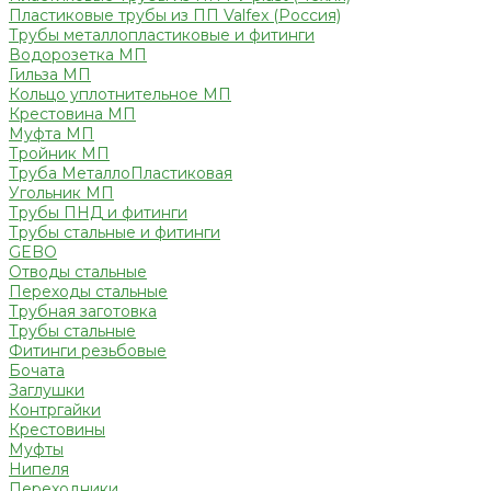
Пластиковые трубы из ПП Valfex (Россия)
Трубы металлопластиковые и фитинги
Водорозетка МП
Гильза МП
Кольцо уплотнительное МП
Крестовина МП
Муфта МП
Тройник МП
Труба МеталлоПластиковая
Угольник МП
Трубы ПНД и фитинги
Трубы стальные и фитинги
GEBO
Отводы стальные
Переходы стальные
Трубная заготовка
Трубы стальные
Фитинги резьбовые
Бочата
Заглушки
Контргайки
Крестовины
Муфты
Нипеля
Переходники