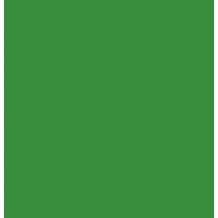
Строительные смеси и краски
Фильтра для воды
Кухонные фильтры
Инструмент и оборудование
Инструменты Valtec
Оборудование для сварки труб из ПП
Товары для Дачи и Сада
Шланги поливочные
Услуги
Аренда сантехнического инструмента
Доставка
Замена(установка) водосчетчиков
Комплектация объекта под ключ
Модернизация тепловых узлов
Подбор оборудования
Тепловизионное обследование (поиск протечек)
Акции
Компания
Новости
Статьи
Отзывы
Политика конфиденциальности
Сертификаты
Проекты
Помощь