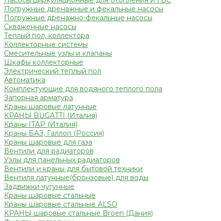
Насосы циркуляционные для отопления и ГВС
Погружные дренажные и фекальные насосы
Погружные дренажно-фекальные насосы
Скваженные насосы
Теплый пол, коллектора
Коллекторные системы
Смесительные узлы и клапаны
Шкафы коллекторные
Электрический теплый пол
Автоматика
Комплектующие для водяного теплого пола
Запорная арматура
Краны шаровые латунные
КРАНЫ BUGATTI (Италия)
Краны ITAP (Италия)
Краны БАЗ, Галлоп (Россия)
Краны шаровые для газа
Вентили для радиаторов
Узлы для панельных радиаторов
Вентили и краны для бытовой техники
Вентиля латунные(бронзовые) для воды
Задвижки чугунные
Краны шаровые стальные
Краны шаровые стальные ALSO
КРАНЫ шаровые стальные Broen (Дания)