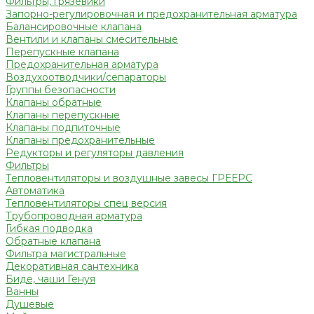
Фильтры, грязевики
Запорно-регулировочная и предохранительная арматура
Балансировочные клапана
Вентили и клапаны смесительные
Перепускные клапана
Предохранительная арматура
Воздухоотводчики/сепараторы
Группы безопасности
Клапаны обратные
Клапаны перепускные
Клапаны подпиточные
Клапаны предохранительные
Редукторы и регуляторы давления
Фильтры
Тепловентиляторы и воздушные завесы ГРЕЕРС
Автоматика
Тепловентиляторы спец версия
Трубопроводная арматура
Гибкая подводка
Обратные клапана
Фильтра магистральные
Декоративная сантехника
Биде, чаши Генуя
Ванны
Душевые