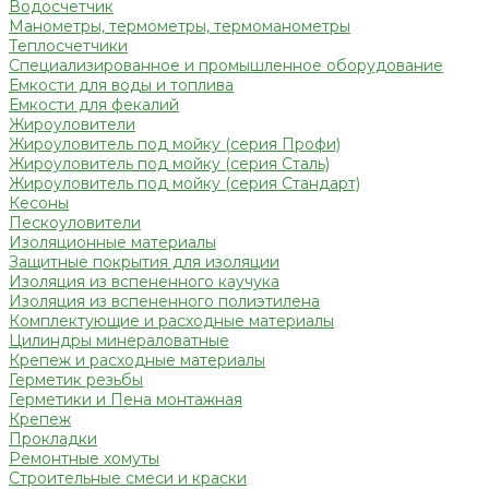
Водосчетчик
Манометры, термометры, термоманометры
Теплосчетчики
Специализированное и промышленное оборудование
Емкости для воды и топлива
Емкости для фекалий
Жироуловители
Жироуловитель под мойку (серия Профи)
Жироуловитель под мойку (серия Сталь)
Жироуловитель под мойку (серия Стандарт)
Кесоны
Пескоуловители
Изоляционные материалы
Защитные покрытия для изоляции
Изоляция из вспененного каучука
Изоляция из вспененного полиэтилена
Комплектующие и расходные материалы
Цилиндры минераловатные
Крепеж и расходные материалы
Герметик резьбы
Герметики и Пена монтажная
Крепеж
Прокладки
Ремонтные хомуты
Строительные смеси и краски