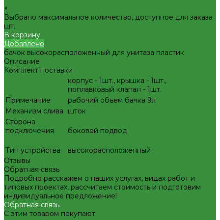
Декоративная сантехника
×
Биде, чаши Генуя
Выбрано максимальное количество, доступное для заказа
Ванны
шт.
Душевые
В корзину
Котельное оборудование
Добавлено
Гидравлические коллектора
бачок высокорасположенный для унитаза пластик
Котлы газовые
Описание
Котлы электрические
Комплект поставки
Баки мембранные
корпус - 1шт., крышка - 1шт.,
Баки для систем водоснабжения
поплавковый клапан - 1шт.
Баки для систем отопления
Примечание
рабочий объем бачка 9л
Гасители гидроударов
Механизм слива
шток
Водонагреватели
Бойлеры косвенного нагрева и теплоаккумуляторы
Сторона
Водонагреватели электрические
подключения
боковой подвод
Контрольно-измерительные приборы и автоматика
Водосчетчик
Тип устройства
высокорасположенный
Манометры, термометры, термоманометры
Отзывы
Теплосчетчики
Обратная связь
Специализированное и промышленное оборудование
Подробно расскажем о наших услугах, видах работ и
Емкости для воды и топлива
типовых проектах, рассчитаем стоимость и подготовим
Емкости для фекалий
индивидуальное предложение!
Жироуловители
Обратная связь
Изоляционные материалы
С этим товаром покупают
Защитные покрытия для изоляции