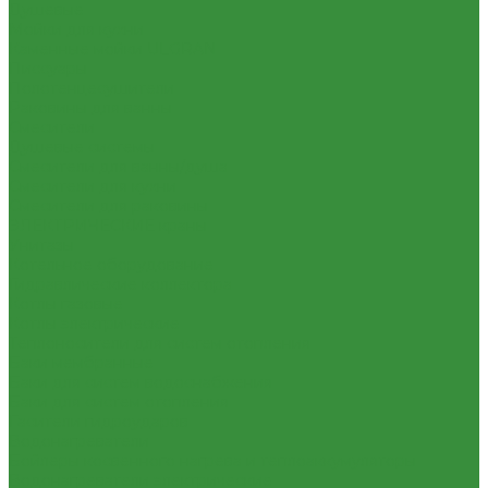
Душевые
Мойки для кухни
Каменные мойки ULGRAN
Писсуары
Полотенцесушители
Раковины для ванны
Смесители
Душевые системы
Смесители для ванны/душа
Смесители для кухни
Смесители для раковины
ЭЛЕКТРИЧЕСКИЕ краны
Унитазы
Котельное оборудование
Гидравлические коллектора
Котлы газовые
Котлы электрические
Теплоносители для систем отопления
Баки мембранные
Баки для систем водоснабжения
Баки для систем отопления
Гасители гидроударов
Водонагреватели
Бойлеры косвенного нагрева и теплоаккумуляторы
Водонагреватели электрические