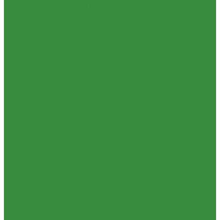
Контрольно-измерительные приборы и автоматика
Водосчетчик
Манометры, термометры, термоманометры
Теплосчетчики
Специализированное и промышленное оборудование
Емкости для воды и топлива
Емкости для фекалий
Жироуловители
Жироуловитель под мойку (серия Профи)
Жироуловитель под мойку (серия Сталь)
Жироуловитель под мойку (серия Стандарт)
Кесоны
Пескоуловители
Изоляционные материалы
Защитные покрытия для изоляции
Изоляция из вспененного каучука
Изоляция из вспененного полиэтилена
Комплектующие и расходные материалы
Цилиндры минераловатные
Крепеж и расходные материалы
Герметик резьбы
Герметики и Пена монтажная
Крепеж
Прокладки
Ремонтные хомуты