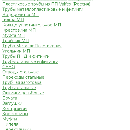
Пластиковые трубы из ПП Valfex (Россия)
Трубы металлопластиковые и фитинги
Водорозетка МП
Гильза МП
Кольцо уплотнительное МП
Крестовина МП
Муфта МП
Тройник МП
Труба МеталлоПластиковая
Угольник МП
Трубы ПНД и фитинги
Трубы стальные и фитинги
GEBO
Отводы стальные
Переходы стальные
Трубная заготовка
Трубы стальные
Фитинги резьбовые
Бочата
Заглушки
Контргайки
Крестовины
Муфты
Нипеля
Переходники