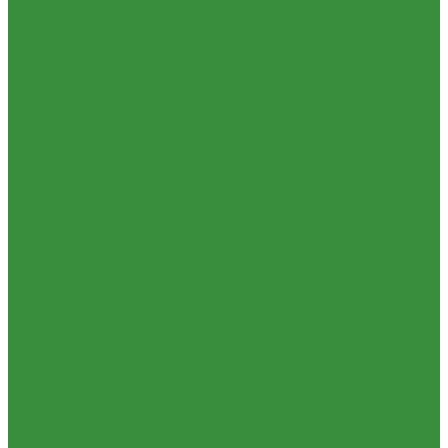
Душевые
Мойки для кухни
Каменные мойки ULGRAN
Писсуары
Полотенцесушители
Раковины для ванны
Смесители
Душевые системы
Смесители для ванны/душа
Смесители для кухни
Смесители для раковины
ЭЛЕКТРИЧЕСКИЕ краны
Унитазы
Котельное оборудование
Гидравлические коллектора
Котлы газовые
Котлы электрические
Теплоносители для систем отопления
Баки мембранные
Баки для систем водоснабжения
Баки для систем отопления
Гасители гидроударов
Водонагреватели
Бойлеры косвенного нагрева и теплоаккумуляторы
Водонагреватели электрические