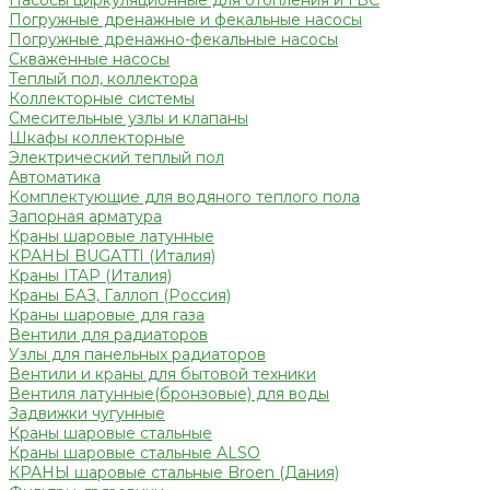
Насосы циркуляционные для отопления и ГВС
Погружные дренажные и фекальные насосы
Погружные дренажно-фекальные насосы
Скваженные насосы
Теплый пол, коллектора
Коллекторные системы
Смесительные узлы и клапаны
Шкафы коллекторные
Электрический теплый пол
Автоматика
Комплектующие для водяного теплого пола
Запорная арматура
Краны шаровые латунные
КРАНЫ BUGATTI (Италия)
Краны ITAP (Италия)
Краны БАЗ, Галлоп (Россия)
Краны шаровые для газа
Вентили для радиаторов
Узлы для панельных радиаторов
Вентили и краны для бытовой техники
Вентиля латунные(бронзовые) для воды
Задвижки чугунные
Краны шаровые стальные
Краны шаровые стальные ALSO
КРАНЫ шаровые стальные Broen (Дания)