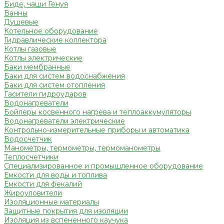
Биде, чаши Генуя
Ванны
Душевые
Котельное оборудование
Гидравлические коллектора
Котлы газовые
Котлы электрические
Баки мембранные
Баки для систем водоснабжения
Баки для систем отопления
Гасители гидроударов
Водонагреватели
Бойлеры косвенного нагрева и теплоаккумуляторы
Водонагреватели электрические
Контрольно-измерительные приборы и автоматика
Водосчетчик
Манометры, термометры, термоманометры
Теплосчетчики
Специализированное и промышленное оборудование
Емкости для воды и топлива
Емкости для фекалий
Жироуловители
Изоляционные материалы
Защитные покрытия для изоляции
Изоляция из вспененного каучука