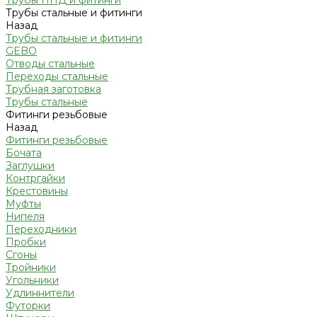
Трубы ПНД и фитинги
Трубы стальные и фитинги
Назад
Трубы стальные и фитинги
GEBO
Отводы стальные
Переходы стальные
Трубная заготовка
Трубы стальные
Фитинги резьбовые
Назад
Фитинги резьбовые
Бочата
Заглушки
Контргайки
Крестовины
Муфты
Нипеля
Переходники
Пробки
Сгоны
Тройники
Угольники
Удлиннители
Футорки