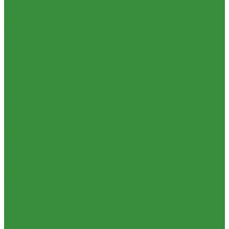
КРАНЫ шаровые стальные Broen (Дания)
Фильтры, грязевики
Запорно-регулировочная и предохранительная арматура
Балансировочные клапана
Вентили и клапаны смесительные
Перепускные клапана
Предохранительная арматура
Воздухоотводчики/сепараторы
Группы безопасности
Клапаны обратные
Клапаны перепускные
Клапаны подпиточные
Клапаны предохранительные
Редукторы и регуляторы давления
Фильтры
Тепловентиляторы и воздушные завесы ГРЕЕРС
Автоматика
Тепловентиляторы спец версия
Трубопроводная арматура
Гибкая подводка
Обратные клапана
Фильтра магистральные
Декоративная сантехника
Биде, чаши Генуя
Ванны