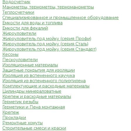
Водосчетчик
Манометры, термометры, термоманометры
Теплосчетчики
Специализированное и промышленное оборудование
Емкости для воды и топлива
Емкости для фекалий
Жироуловители
Жироуловитель под мойку (серия Профи)
Жироуловитель под мойку (серия Сталь)
Жироуловитель под мойку (серия Стандарт)
Кесоны
Пескоуловители
Изоляционные материалы
Защитные покрытия для изоляции
Изоляция из вспененного каучука
Изоляция из вспененного полиэтилена
Комплектующие и расходные материалы
Цилиндры минераловатные
Крепеж и расходные материалы
Герметик резьбы
Герметики и Пена монтажная
Крепеж
Прокладки
Ремонтные хомуты
Строительные смеси и краски