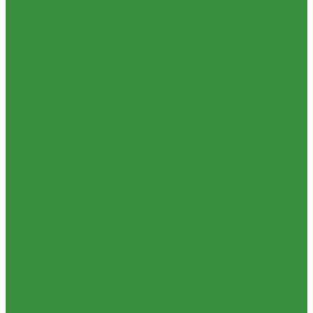
Контрольно-измерительные приборы и автоматика
Водосчетчик
Манометры, термометры, термоманометры
Теплосчетчики
Специализированное и промышленное оборудование
Емкости для воды и топлива
Емкости для фекалий
Жироуловители
Жироуловитель под мойку (серия Профи)
Жироуловитель под мойку (серия Сталь)
Жироуловитель под мойку (серия Стандарт)
Кесоны
Пескоуловители
Изоляционные материалы
Защитные покрытия для изоляции
Изоляция из вспененного каучука
Изоляция из вспененного полиэтилена
Комплектующие и расходные материалы
Цилиндры минераловатные
Крепеж и расходные материалы
Герметик резьбы
Герметики и Пена монтажная
Крепеж
Прокладки
Ремонтные хомуты