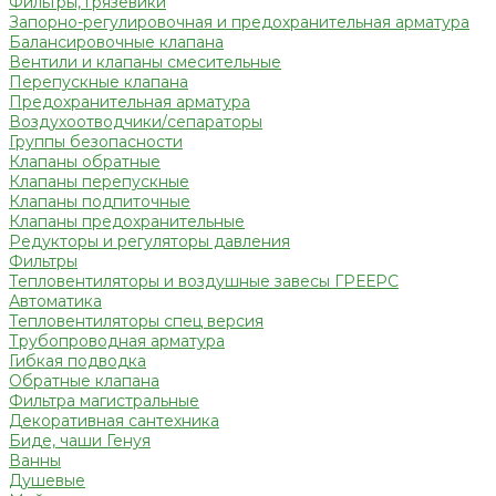
Фильтры, грязевики
Запорно-регулировочная и предохранительная арматура
Балансировочные клапана
Вентили и клапаны смесительные
Перепускные клапана
Предохранительная арматура
Воздухоотводчики/сепараторы
Группы безопасности
Клапаны обратные
Клапаны перепускные
Клапаны подпиточные
Клапаны предохранительные
Редукторы и регуляторы давления
Фильтры
Тепловентиляторы и воздушные завесы ГРЕЕРС
Автоматика
Тепловентиляторы спец версия
Трубопроводная арматура
Гибкая подводка
Обратные клапана
Фильтра магистральные
Декоративная сантехника
Биде, чаши Генуя
Ванны
Душевые