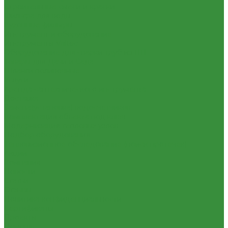
Строительные смеси и краски
Фильтра для воды
Кухонные фильтры
Инструмент и оборудование
Инструменты Valtec
Оборудование для сварки труб из ПП
Товары для Дачи и Сада
Шланги поливочные
Услуги
Аренда сантехнического инструмента
Доставка
Замена(установка) водосчетчиков
Комплектация объекта под ключ
Модернизация тепловых узлов
Подбор оборудования
Тепловизионное обследование (поиск протечек)
Акции
Компания
Новости
Статьи
Отзывы
Политика конфиденциальности
Сертификаты
Проекты
Помощь