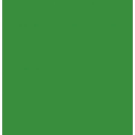
Контрольно-измерительные приборы и автоматика
Водосчетчик
Манометры, термометры, термоманометры
Теплосчетчики
Специализированное и промышленное оборудование
Емкости для воды и топлива
Емкости для фекалий
Жироуловители
Жироуловитель под мойку (серия Профи)
Жироуловитель под мойку (серия Сталь)
Жироуловитель под мойку (серия Стандарт)
Кесоны
Пескоуловители
Изоляционные материалы
Защитные покрытия для изоляции
Изоляция из вспененного каучука
Изоляция из вспененного полиэтилена
Комплектующие и расходные материалы
Цилиндры минераловатные
Крепеж и расходные материалы
Герметик резьбы
Герметики и Пена монтажная
Крепеж
Прокладки
Ремонтные хомуты