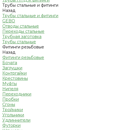
Трубы ПНД и фитинги
Трубы стальные и фитинги
Назад
Трубы стальные и фитинги
GEBO
Отводы стальные
Переходы стальные
Трубная заготовка
Трубы стальные
Фитинги резьбовые
Назад
Фитинги резьбовые
Бочата
Заглушки
Контргайки
Крестовины
Муфты
Нипеля
Переходники
Пробки
Сгоны
Тройники
Угольники
Удлиннители
Футорки