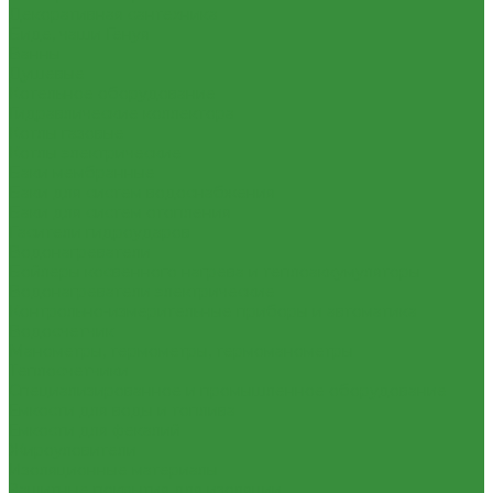
Декоративная сантехника
Биде, чаши Генуя
Ванны
Душевые
Котельное оборудование
Гидравлические коллектора
Котлы газовые
Котлы электрические
Баки мембранные
Баки для систем водоснабжения
Баки для систем отопления
Гасители гидроударов
Водонагреватели
Бойлеры косвенного нагрева и теплоаккумуляторы
Водонагреватели электрические
Контрольно-измерительные приборы и автоматика
Водосчетчик
Манометры, термометры, термоманометры
Теплосчетчики
Специализированное и промышленное оборудование
Емкости для воды и топлива
Емкости для фекалий
Жироуловители
Изоляционные материалы
Защитные покрытия для изоляции