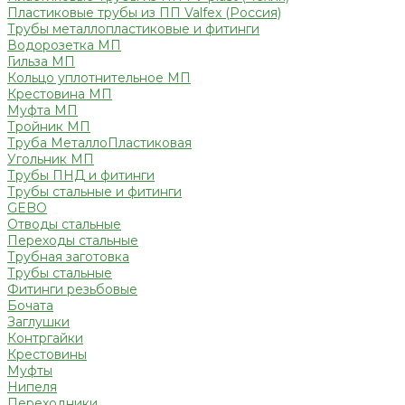
Пластиковые трубы из ПП Valfex (Россия)
Трубы металлопластиковые и фитинги
Водорозетка МП
Гильза МП
Кольцо уплотнительное МП
Крестовина МП
Муфта МП
Тройник МП
Труба МеталлоПластиковая
Угольник МП
Трубы ПНД и фитинги
Трубы стальные и фитинги
GEBO
Отводы стальные
Переходы стальные
Трубная заготовка
Трубы стальные
Фитинги резьбовые
Бочата
Заглушки
Контргайки
Крестовины
Муфты
Нипеля
Переходники