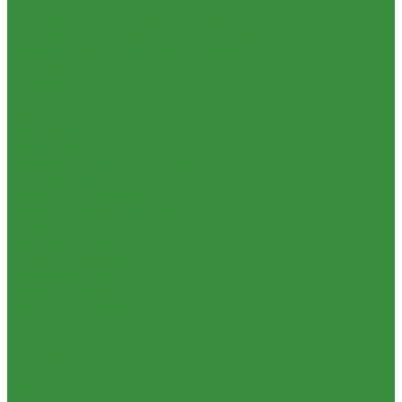
(Россия)
Пластиковые Трубы из ПП FV-plast (Чехия)
Пластиковые трубы из ПП Valfex (Россия)
Трубы металлопластиковые и фитинги
Водорозетка МП
Гильза МП
Кольцо уплотнительное МП
Крестовина МП
Муфта МП
Тройник МП
Труба МеталлоПластиковая
Угольник МП
Трубы ПНД и фитинги
Трубы стальные и фитинги
GEBO
Отводы стальные
Переходы стальные
Трубная заготовка
Трубы стальные
Фитинги резьбовые
Бочата
Заглушки
Контргайки
Крестовины
Муфты