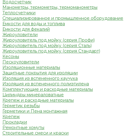
Водосчетчик
Манометры, термометры, термоманометры
Теплосчетчики
Специализированное и промышленное оборудование
Емкости для воды и топлива
Емкости для фекалий
Жироуловители
Жироуловитель под мойку (серия Профи)
Жироуловитель под мойку (серия Сталь)
Жироуловитель под мойку (серия Стандарт)
Кесоны
Пескоуловители
Изоляционные материалы
Защитные покрытия для изоляции
Изоляция из вспененного каучука
Изоляция из вспененного полиэтилена
Комплектующие и расходные материалы
Цилиндры минераловатные
Крепеж и расходные материалы
Герметик резьбы
Герметики и Пена монтажная
Крепеж
Прокладки
Ремонтные хомуты
Строительные смеси и краски