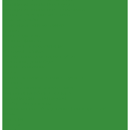
Изоляция из вспененного каучука
Изоляция из вспененного полиэтилена
Крепеж и расходные материалы
Герметик резьбы
Герметики и Пена монтажная
Крепеж
Фильтра для воды
Кухонные фильтры
Инструмент и оборудование
Инструменты Valtec
Оборудование для сварки труб из ПП
Товары для Дачи и Сада
Шланги поливочные
Услуги
Аренда сантехнического инструмента
Доставка
Замена(установка) водосчетчиков
Комплектация объекта под ключ
Модернизация тепловых узлов
Подбор оборудования
Тепловизионное обследование (поиск протечек)
Акции
Компания
Новости
Статьи