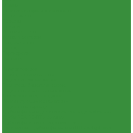
Отзывы
Политика конфиденциальности
Сертификаты
Проекты
Помощь
Условия оплаты
Условия доставки
Вопрос - ответ
Бренды
Партнерство
Контакты
...
Каталог товаров
Приборы отопительные
Радиаторы алюминиевые
Радиаторы биметаллические
Радиаторы стальные панельные
Тепловентиляторы водяные
Комплектующие к радиаторам
Радиаторная арматура
Трубы и фитинги для отопления и водоснабжения
Трубы PEX, PE-RT и фитинги
Трубы и фитинги полипропиленовые
Пластиковые трубы и фитинги из ПП РосТурПласт