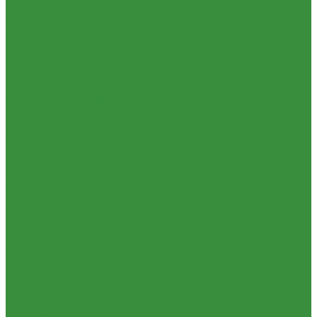
Строительные смеси и краски
Фильтра для воды
Кухонные фильтры
Инструмент и оборудование
Инструменты Valtec
Оборудование для сварки труб из ПП
Товары для Дачи и Сада
Шланги поливочные
Услуги
Аренда сантехнического инструмента
Доставка
Замена(установка) водосчетчиков
Комплектация объекта под ключ
Модернизация тепловых узлов
Подбор оборудования
Тепловизионное обследование (поиск протечек)
Акции
Компания
Новости
Статьи
Отзывы
Политика конфиденциальности
Сертификаты
Проекты
Помощь