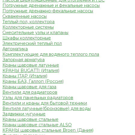
Насосы циркуляционные для отопления и ГВС
Погружные дренажные и фекальные насосы
Погружные дренажно-фекальные насосы
Скваженные насосы
Теплый пол, коллектора
Коллекторные системы
Смесительные узлы и клапаны
Шкафы коллекторные
Электрический теплый пол
Автоматика
Комплектующие для водяного теплого пола
Запорная арматура
Краны шаровые латунные
КРАНЫ BUGATTI (Италия)
Краны ITAP (Италия)
Краны БАЗ, Галлоп (Россия)
Краны шаровые для газа
Вентили для радиаторов
Узлы для панельных радиаторов
Вентили и краны для бытовой техники
Вентиля латунные(бронзовые) для воды
Задвижки чугунные
Краны шаровые стальные
Краны шаровые стальные ALSO
КРАНЫ шаровые стальные Broen (Дания)