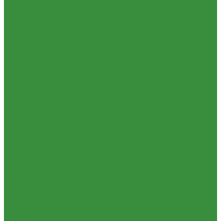
Насосы циркуляционные
Насосы циркуляционные для отопления и ГВС
Погружные дренажные и фекальные насосы
Погружные дренажно-фекальные насосы
Скваженные насосы
Теплый пол, коллектора
Коллекторные системы
Смесительные узлы и клапаны
Шкафы коллекторные
Электрический теплый пол
Автоматика
Комплектующие для водяного теплого пола
Запорная арматура
Краны шаровые латунные
КРАНЫ BUGATTI (Италия)
Краны ITAP (Италия)
Краны БАЗ, Галлоп (Россия)
Краны шаровые для газа
Вентили для радиаторов
Узлы для панельных радиаторов
Вентили и краны для бытовой техники
Вентиля латунные(бронзовые) для воды
Задвижки чугунные
Краны шаровые стальные
Краны шаровые стальные ALSO