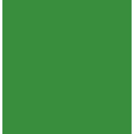
КРАНЫ шаровые стальные Broen (Дания)
Фильтры, грязевики
Запорно-регулировочная и предохранительная арматура
Балансировочные клапана
Вентили и клапаны смесительные
Перепускные клапана
Предохранительная арматура
Воздухоотводчики/сепараторы
Группы безопасности
Клапаны обратные
Клапаны перепускные
Клапаны подпиточные
Клапаны предохранительные
Редукторы и регуляторы давления
Фильтры
Тепловентиляторы и воздушные завесы ГРЕЕРС
Автоматика
Тепловентиляторы спец версия
Трубопроводная арматура
Гибкая подводка
Обратные клапана
Фильтра магистральные
Декоративная сантехника
Биде, чаши Генуя
Ванны