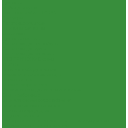
Душевые
Мойки для кухни
Каменные мойки ULGRAN
Писсуары
Полотенцесушители
Раковины для ванны
Смесители
Душевые системы
Смесители для ванны/душа
Смесители для кухни
Смесители для раковины
ЭЛЕКТРИЧЕСКИЕ краны
Унитазы
Котельное оборудование
Гидравлические коллектора
Котлы газовые
Котлы электрические
Теплоносители для систем отопления
Баки мембранные
Баки для систем водоснабжения
Баки для систем отопления
Гасители гидроударов
Водонагреватели
Бойлеры косвенного нагрева и теплоаккумуляторы
Водонагреватели электрические