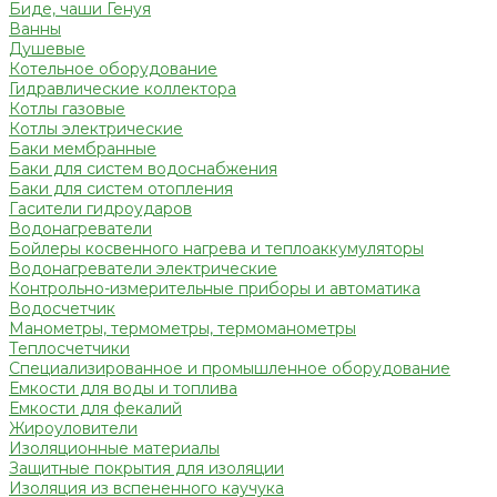
Биде, чаши Генуя
Ванны
Душевые
Котельное оборудование
Гидравлические коллектора
Котлы газовые
Котлы электрические
Баки мембранные
Баки для систем водоснабжения
Баки для систем отопления
Гасители гидроударов
Водонагреватели
Бойлеры косвенного нагрева и теплоаккумуляторы
Водонагреватели электрические
Контрольно-измерительные приборы и автоматика
Водосчетчик
Манометры, термометры, термоманометры
Теплосчетчики
Специализированное и промышленное оборудование
Емкости для воды и топлива
Емкости для фекалий
Жироуловители
Изоляционные материалы
Защитные покрытия для изоляции
Изоляция из вспененного каучука