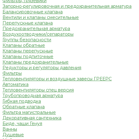
Фильтры, грязевики
Запорно-регулировочная и предохранительная арматура
Балансировочные клапана
Вентили и клапаны смесительные
Перепускные клапана
Предохранительная арматура
Воздухоотводчики/сепараторы
Группы безопасности
Клапаны обратные
Клапаны перепускные
Клапаны подпиточные
Клапаны предохранительные
Редукторы и регуляторы давления
Фильтры
Тепловентиляторы и воздушные завесы ГРЕЕРС
Автоматика
Тепловентиляторы спец версия
Трубопроводная арматура
Гибкая подводка
Обратные клапана
Фильтра магистральные
Декоративная сантехника
Биде, чаши Генуя
Ванны
Душевые