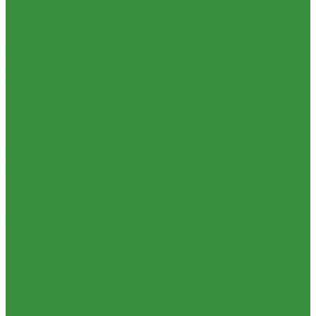
Нипеля
Переходники
Пробки
Сгоны
Тройники
Угольники
Удлиннители
Футорки
Штуцеры
Внутренняя канализация
Декоративные решетки к трапам
Сифоны, сливы
Трапы
Трубы и фасонные части для канализации из ПП
Чугунная SML-канализация
Наружная канализация и колодцы
Наружная канализация
Трубы для наружной канализации из ПВХ Д110-200мм
(гладкие)
Насосное оборудование
Колодезные насосы
Комплектующие для насосов
Насосная автоматика
Насосные установки для канализации
Насосы для водоснабжения