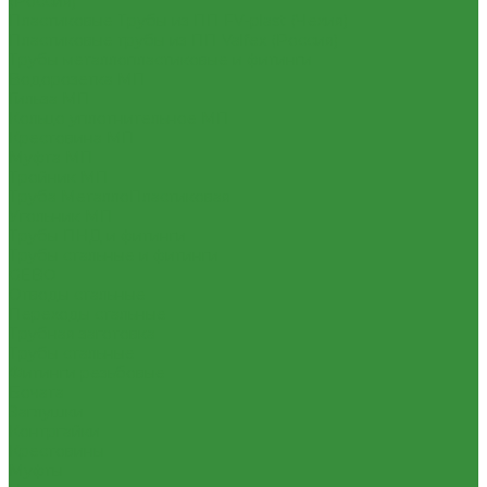
(Россия)
Пластиковые Трубы из ПП FV-plast (Чехия)
Пластиковые трубы из ПП Valfex (Россия)
Трубы металлопластиковые и фитинги
Водорозетка МП
Гильза МП
Кольцо уплотнительное МП
Крестовина МП
Муфта МП
Тройник МП
Труба МеталлоПластиковая
Угольник МП
Трубы ПНД и фитинги
Трубы стальные и фитинги
GEBO
Отводы стальные
Переходы стальные
Трубная заготовка
Трубы стальные
Фитинги резьбовые
Бочата
Заглушки
Контргайки
Крестовины
Муфты