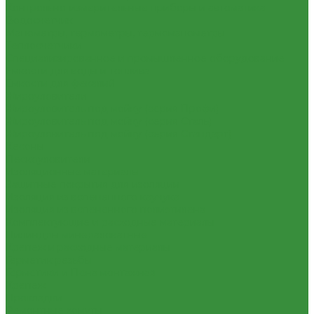
Контрольно-измерительные приборы и автоматика
Водосчетчик
Манометры, термометры, термоманометры
Теплосчетчики
Специализированное и промышленное оборудование
Емкости для воды и топлива
Емкости для фекалий
Жироуловители
Жироуловитель под мойку (серия Профи)
Жироуловитель под мойку (серия Сталь)
Жироуловитель под мойку (серия Стандарт)
Кесоны
Пескоуловители
Изоляционные материалы
Защитные покрытия для изоляции
Изоляция из вспененного каучука
Изоляция из вспененного полиэтилена
Комплектующие и расходные материалы
Цилиндры минераловатные
Крепеж и расходные материалы
Герметик резьбы
Герметики и Пена монтажная
Крепеж
Прокладки
Ремонтные хомуты