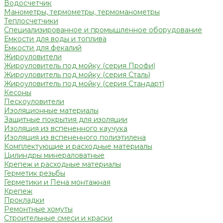
Водосчетчик
Манометры, термометры, термоманометры
Теплосчетчики
Специализированное и промышленное оборудование
Емкости для воды и топлива
Емкости для фекалий
Жироуловители
Жироуловитель под мойку (серия Профи)
Жироуловитель под мойку (серия Сталь)
Жироуловитель под мойку (серия Стандарт)
Кесоны
Пескоуловители
Изоляционные материалы
Защитные покрытия для изоляции
Изоляция из вспененного каучука
Изоляция из вспененного полиэтилена
Комплектующие и расходные материалы
Цилиндры минераловатные
Крепеж и расходные материалы
Герметик резьбы
Герметики и Пена монтажная
Крепеж
Прокладки
Ремонтные хомуты
Строительные смеси и краски