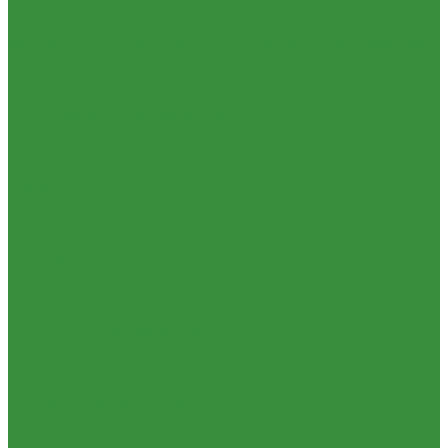
КРАНЫ шаровые стальные Broen (Дания)
Фильтры, грязевики
Запорно-регулировочная и предохранительная арматура
Балансировочные клапана
Вентили и клапаны смесительные
Перепускные клапана
Предохранительная арматура
Воздухоотводчики/сепараторы
Группы безопасности
Клапаны обратные
Клапаны перепускные
Клапаны подпиточные
Клапаны предохранительные
Редукторы и регуляторы давления
Фильтры
Тепловентиляторы и воздушные завесы ГРЕЕРС
Автоматика
Тепловентиляторы спец версия
Трубопроводная арматура
Гибкая подводка
Обратные клапана
Фильтра магистральные
Декоративная сантехника
Биде, чаши Генуя
Ванны