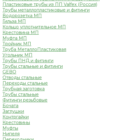
Пластиковые трубы из ПП Valfex (Россия)
Трубы металлопластиковые и фитинги
Водорозетка МП
Гильза МП
Кольцо уплотнительное МП
Крестовина МП
Муфта МП
Тройник МП
Труба МеталлоПластиковая
Угольник МП
Трубы ПНД и фитинги
Трубы стальные и фитинги
GEBO
Отводы стальные
Переходы стальные
Трубная заготовка
Трубы стальные
Фитинги резьбовые
Бочата
Заглушки
Контргайки
Крестовины
Муфты
Нипеля
Переходники