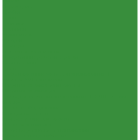
Нипеля
Переходники
Пробки
Сгоны
Тройники
Угольники
Удлиннители
Футорки
Штуцеры
Внутренняя канализация
Декоративные решетки к трапам
Сифоны, сливы
Трапы
Трубы и фасонные части для канализации из ПП
Чугунная SML-канализация
Наружная канализация и колодцы
Наружная канализация
Трубы для наружной канализации из ПВХ Д110-200мм
(гладкие)
Насосное оборудование
Колодезные насосы
Комплектующие для насосов
Насосная автоматика
Насосные установки для канализации
Насосы для водоснабжения