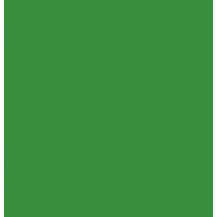
Душевые
Мойки для кухни
Каменные мойки ULGRAN
Писсуары
Полотенцесушители
Раковины для ванны
Смесители
Душевые системы
Смесители для ванны/душа
Смесители для кухни
Смесители для раковины
ЭЛЕКТРИЧЕСКИЕ краны
Унитазы
Котельное оборудование
Гидравлические коллектора
Котлы газовые
Котлы электрические
Теплоносители для систем отопления
Баки мембранные
Баки для систем водоснабжения
Баки для систем отопления
Гасители гидроударов
Водонагреватели
Бойлеры косвенного нагрева и теплоаккумуляторы
Водонагреватели электрические