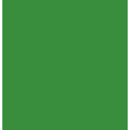
Изоляция из вспененного каучука
Изоляция из вспененного полиэтилена
Крепеж и расходные материалы
Герметик резьбы
Герметики и Пена монтажная
Крепеж
Фильтра для воды
Кухонные фильтры
Инструмент и оборудование
Инструменты Valtec
Оборудование для сварки труб из ПП
Товары для Дачи и Сада
Шланги поливочные
Услуги
Аренда сантехнического инструмента
Доставка
Замена(установка) водосчетчиков
Комплектация объекта под ключ
Модернизация тепловых узлов
Подбор оборудования
Тепловизионное обследование (поиск протечек)
Акции
Компания
Новости
Статьи