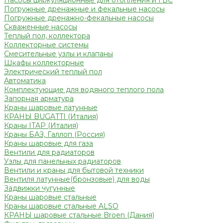
Насосы циркуляционные для отопления и ГВС
Погружные дренажные и фекальные насосы
Погружные дренажно-фекальные насосы
Скваженные насосы
Теплый пол, коллектора
Коллекторные системы
Смесительные узлы и клапаны
Шкафы коллекторные
Электрический теплый пол
Автоматика
Комплектующие для водяного теплого пола
Запорная арматура
Краны шаровые латунные
КРАНЫ BUGATTI (Италия)
Краны ITAP (Италия)
Краны БАЗ, Галлоп (Россия)
Краны шаровые для газа
Вентили для радиаторов
Узлы для панельных радиаторов
Вентили и краны для бытовой техники
Вентиля латунные(бронзовые) для воды
Задвижки чугунные
Краны шаровые стальные
Краны шаровые стальные ALSO
КРАНЫ шаровые стальные Broen (Дания)