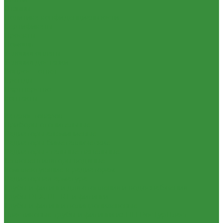
Отзывы
Политика конфиденциальности
Сертификаты
Проекты
Помощь
Условия оплаты
Условия доставки
Вопрос - ответ
Бренды
Партнерство
Контакты
...
Каталог товаров
Приборы отопительные
Радиаторы алюминиевые
Радиаторы биметаллические
Радиаторы стальные панельные
Тепловентиляторы водяные
Комплектующие к радиаторам
Радиаторная арматура
Трубы и фитинги для отопления и водоснабжения
Трубы PEX, PE-RT и фитинги
Трубы и фитинги полипропиленовые
Пластиковые трубы и фитинги из ПП РосТурПласт