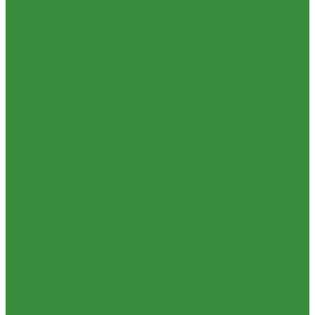
Насосы циркуляционные
Насосы циркуляционные для отопления и ГВС
Погружные дренажные и фекальные насосы
Погружные дренажно-фекальные насосы
Скваженные насосы
Теплый пол, коллектора
Коллекторные системы
Смесительные узлы и клапаны
Шкафы коллекторные
Электрический теплый пол
Автоматика
Комплектующие для водяного теплого пола
Запорная арматура
Краны шаровые латунные
КРАНЫ BUGATTI (Италия)
Краны ITAP (Италия)
Краны БАЗ, Галлоп (Россия)
Краны шаровые для газа
Вентили для радиаторов
Узлы для панельных радиаторов
Вентили и краны для бытовой техники
Вентиля латунные(бронзовые) для воды
Задвижки чугунные
Краны шаровые стальные
Краны шаровые стальные ALSO