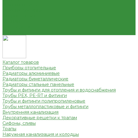
Условия оплаты
Условия доставки
Вопрос - ответ
Бренды
Партнерство
Контакты
Каталог товаров
Приборы отопительные
Радиаторы алюминиевые
Радиаторы биметаллические
Радиаторы стальные панельные
Трубы и фитинги для отопления и водоснабжения
Трубы PEX, PE-RT и фитинги
Трубы и фитинги полипропиленовые
Трубы металлопластиковые и фитинги
Внутренняя канализация
Декоративные решетки к трапам
Сифоны, сливы
Трапы
Наружная канализация и колодцы