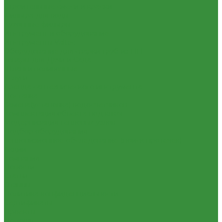
Строительные смеси и краски
Фильтра для воды
Кухонные фильтры
Инструмент и оборудование
Инструменты Valtec
Оборудование для сварки труб из ПП
Товары для Дачи и Сада
Шланги поливочные
Услуги
Аренда сантехнического инструмента
Доставка
Замена(установка) водосчетчиков
Комплектация объекта под ключ
Модернизация тепловых узлов
Подбор оборудования
Тепловизионное обследование (поиск протечек)
Акции
Компания
Новости
Статьи
Отзывы
Политика конфиденциальности
Сертификаты
Проекты
Помощь