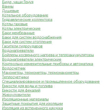
Биде, чаши Генуя
Ванны
Душевые
Котельное оборудование
Гидравлические коллектора
Котлы газовые
Котлы электрические
Баки мембранные
Баки для систем водоснабжения
Баки для систем отопления
Гасители гидроударов
Водонагреватели
Бойлеры косвенного нагрева и теплоаккумуляторы
Водонагреватели электрические
Контрольно-измерительные приборы и автоматика
Водосчетчик
Манометры, термометры, термоманометры
Теплосчетчики
Специализированное и промышленное оборудование
Емкости для воды и топлива
Емкости для фекалий
Жироуловители
Изоляционные материалы
Защитные покрытия для изоляции
Изоляция из вспененного каучука