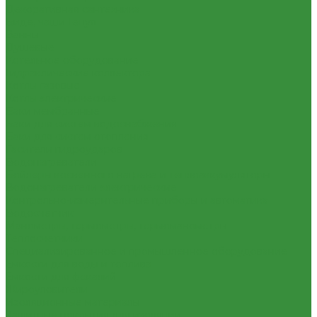
Декоративная сантехника
Биде, чаши Генуя
Ванны
Душевые
Котельное оборудование
Гидравлические коллектора
Котлы газовые
Котлы электрические
Баки мембранные
Баки для систем водоснабжения
Баки для систем отопления
Гасители гидроударов
Водонагреватели
Бойлеры косвенного нагрева и теплоаккумуляторы
Водонагреватели электрические
Контрольно-измерительные приборы и автоматика
Водосчетчик
Манометры, термометры, термоманометры
Теплосчетчики
Специализированное и промышленное оборудование
Емкости для воды и топлива
Емкости для фекалий
Жироуловители
Изоляционные материалы
Защитные покрытия для изоляции