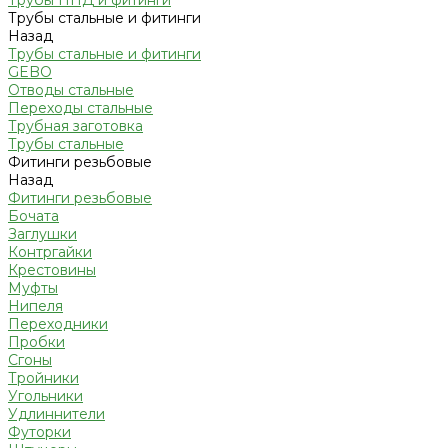
Трубы ПНД и фитинги
Трубы стальные и фитинги
Назад
Трубы стальные и фитинги
GEBO
Отводы стальные
Переходы стальные
Трубная заготовка
Трубы стальные
Фитинги резьбовые
Назад
Фитинги резьбовые
Бочата
Заглушки
Контргайки
Крестовины
Муфты
Нипеля
Переходники
Пробки
Сгоны
Тройники
Угольники
Удлиннители
Футорки