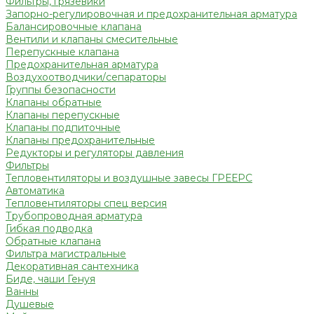
Фильтры, грязевики
Запорно-регулировочная и предохранительная арматура
Балансировочные клапана
Вентили и клапаны смесительные
Перепускные клапана
Предохранительная арматура
Воздухоотводчики/сепараторы
Группы безопасности
Клапаны обратные
Клапаны перепускные
Клапаны подпиточные
Клапаны предохранительные
Редукторы и регуляторы давления
Фильтры
Тепловентиляторы и воздушные завесы ГРЕЕРС
Автоматика
Тепловентиляторы спец версия
Трубопроводная арматура
Гибкая подводка
Обратные клапана
Фильтра магистральные
Декоративная сантехника
Биде, чаши Генуя
Ванны
Душевые