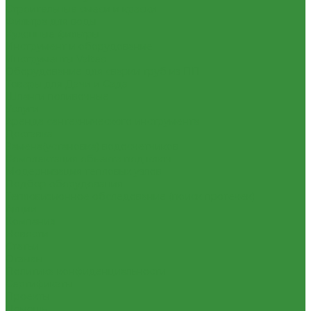
Строительные смеси и краски
Фильтра для воды
Кухонные фильтры
Инструмент и оборудование
Инструменты Valtec
Оборудование для сварки труб из ПП
Товары для Дачи и Сада
Шланги поливочные
Услуги
Аренда сантехнического инструмента
Доставка
Замена(установка) водосчетчиков
Комплектация объекта под ключ
Модернизация тепловых узлов
Подбор оборудования
Тепловизионное обследование (поиск протечек)
Акции
Компания
Новости
Статьи
Отзывы
Политика конфиденциальности
Сертификаты
Проекты
Помощь