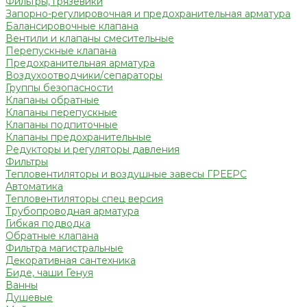
Фильтры, грязевики
Запорно-регулировочная и предохранительная арматура
Балансировочные клапана
Вентили и клапаны смесительные
Перепускные клапана
Предохранительная арматура
Воздухоотводчики/сепараторы
Группы безопасности
Клапаны обратные
Клапаны перепускные
Клапаны подпиточные
Клапаны предохранительные
Редукторы и регуляторы давления
Фильтры
Тепловентиляторы и воздушные завесы ГРЕЕРС
Автоматика
Тепловентиляторы спец версия
Трубопроводная арматура
Гибкая подводка
Обратные клапана
Фильтра магистральные
Декоративная сантехника
Биде, чаши Генуя
Ванны
Душевые