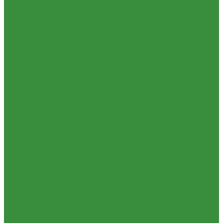
Нипеля
Переходники
Пробки
Сгоны
Тройники
Угольники
Удлиннители
Футорки
Штуцеры
Внутренняя канализация
Декоративные решетки к трапам
Сифоны, сливы
Трапы
Трубы и фасонные части для канализации из ПП
Чугунная SML-канализация
Наружная канализация и колодцы
Наружная канализация
Трубы для наружной канализации из ПВХ Д110-200мм
(гладкие)
Насосное оборудование
Колодезные насосы
Комплектующие для насосов
Насосная автоматика
Насосные установки для канализации
Насосы для водоснабжения