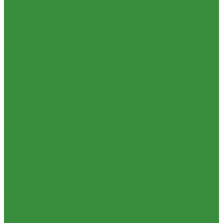
Изоляция из вспененного каучука
Изоляция из вспененного полиэтилена
Крепеж и расходные материалы
Герметик резьбы
Герметики и Пена монтажная
Крепеж
Фильтра для воды
Кухонные фильтры
Инструмент и оборудование
Инструменты Valtec
Оборудование для сварки труб из ПП
Товары для Дачи и Сада
Шланги поливочные
Услуги
Аренда сантехнического инструмента
Доставка
Замена(установка) водосчетчиков
Комплектация объекта под ключ
Модернизация тепловых узлов
Подбор оборудования
Тепловизионное обследование (поиск протечек)
Акции
Компания
Новости
Статьи