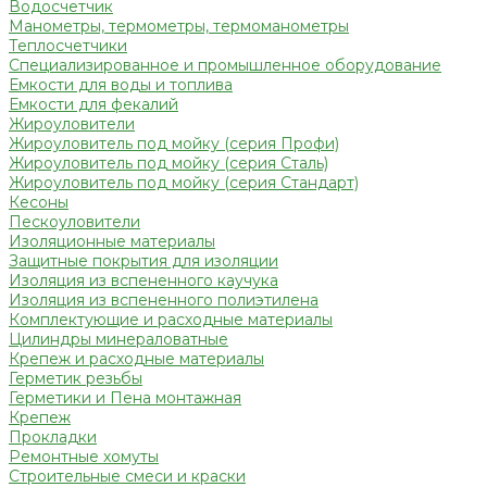
Водосчетчик
Манометры, термометры, термоманометры
Теплосчетчики
Специализированное и промышленное оборудование
Емкости для воды и топлива
Емкости для фекалий
Жироуловители
Жироуловитель под мойку (серия Профи)
Жироуловитель под мойку (серия Сталь)
Жироуловитель под мойку (серия Стандарт)
Кесоны
Пескоуловители
Изоляционные материалы
Защитные покрытия для изоляции
Изоляция из вспененного каучука
Изоляция из вспененного полиэтилена
Комплектующие и расходные материалы
Цилиндры минераловатные
Крепеж и расходные материалы
Герметик резьбы
Герметики и Пена монтажная
Крепеж
Прокладки
Ремонтные хомуты
Строительные смеси и краски