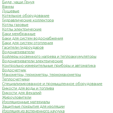
Биде, чаши Генуя
Ванны
Душевые
Котельное оборудование
Гидравлические коллектора
Котлы газовые
Котлы электрические
Баки мембранные
Баки для систем водоснабжения
Баки для систем отопления
Гасители гидроударов
Водонагреватели
Бойлеры косвенного нагрева и теплоаккумуляторы
Водонагреватели электрические
Контрольно-измерительные приборы и автоматика
Водосчетчик
Манометры, термометры, термоманометры
Теплосчетчики
Специализированное и промышленное оборудование
Емкости для воды и топлива
Емкости для фекалий
Жироуловители
Изоляционные материалы
Защитные покрытия для изоляции
Изоляция из вспененного каучука