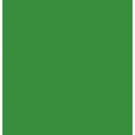
(Россия)
Пластиковые Трубы из ПП FV-plast (Чехия)
Пластиковые трубы из ПП Valfex (Россия)
Трубы металлопластиковые и фитинги
Водорозетка МП
Гильза МП
Кольцо уплотнительное МП
Крестовина МП
Муфта МП
Тройник МП
Труба МеталлоПластиковая
Угольник МП
Трубы ПНД и фитинги
Трубы стальные и фитинги
GEBO
Отводы стальные
Переходы стальные
Трубная заготовка
Трубы стальные
Фитинги резьбовые
Бочата
Заглушки
Контргайки
Крестовины
Муфты