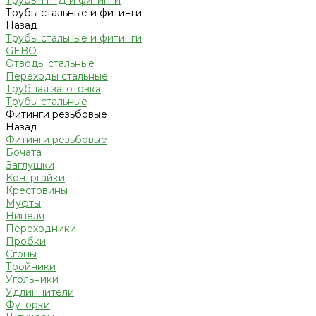
Трубы ПНД и фитинги
Трубы стальные и фитинги
Назад
Трубы стальные и фитинги
GEBO
Отводы стальные
Переходы стальные
Трубная заготовка
Трубы стальные
Фитинги резьбовые
Назад
Фитинги резьбовые
Бочата
Заглушки
Контргайки
Крестовины
Муфты
Нипеля
Переходники
Пробки
Сгоны
Тройники
Угольники
Удлиннители
Футорки