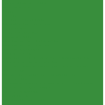
Декоративная сантехника
Биде, чаши Генуя
Ванны
Душевые
Котельное оборудование
Гидравлические коллектора
Котлы газовые
Котлы электрические
Баки мембранные
Баки для систем водоснабжения
Баки для систем отопления
Гасители гидроударов
Водонагреватели
Бойлеры косвенного нагрева и теплоаккумуляторы
Водонагреватели электрические
Контрольно-измерительные приборы и автоматика
Водосчетчик
Манометры, термометры, термоманометры
Теплосчетчики
Специализированное и промышленное оборудование
Емкости для воды и топлива
Емкости для фекалий
Жироуловители
Изоляционные материалы
Защитные покрытия для изоляции