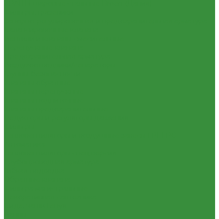
КРАНЫ шаровые стальные Broen (Дания)
Фильтры, грязевики
Запорно-регулировочная и предохранительная арматура
Балансировочные клапана
Вентили и клапаны смесительные
Перепускные клапана
Предохранительная арматура
Воздухоотводчики/сепараторы
Группы безопасности
Клапаны обратные
Клапаны перепускные
Клапаны подпиточные
Клапаны предохранительные
Редукторы и регуляторы давления
Фильтры
Тепловентиляторы и воздушные завесы ГРЕЕРС
Автоматика
Тепловентиляторы спец версия
Трубопроводная арматура
Гибкая подводка
Обратные клапана
Фильтра магистральные
Декоративная сантехника
Биде, чаши Генуя
Ванны