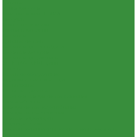
Душевые
Мойки для кухни
Каменные мойки ULGRAN
Писсуары
Полотенцесушители
Раковины для ванны
Смесители
Душевые системы
Смесители для ванны/душа
Смесители для кухни
Смесители для раковины
ЭЛЕКТРИЧЕСКИЕ краны
Унитазы
Котельное оборудование
Гидравлические коллектора
Котлы газовые
Котлы электрические
Теплоносители для систем отопления
Баки мембранные
Баки для систем водоснабжения
Баки для систем отопления
Гасители гидроударов
Водонагреватели
Бойлеры косвенного нагрева и теплоаккумуляторы
Водонагреватели электрические