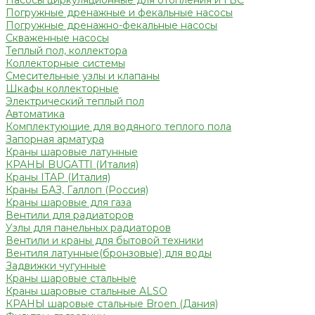
Насосы циркуляционные для отопления и ГВС
Погружные дренажные и фекальные насосы
Погружные дренажно-фекальные насосы
Скваженные насосы
Теплый пол, коллектора
Коллекторные системы
Смесительные узлы и клапаны
Шкафы коллекторные
Электрический теплый пол
Автоматика
Комплектующие для водяного теплого пола
Запорная арматура
Краны шаровые латунные
КРАНЫ BUGATTI (Италия)
Краны ITAP (Италия)
Краны БАЗ, Галлоп (Россия)
Краны шаровые для газа
Вентили для радиаторов
Узлы для панельных радиаторов
Вентили и краны для бытовой техники
Вентиля латунные(бронзовые) для воды
Задвижки чугунные
Краны шаровые стальные
Краны шаровые стальные ALSO
КРАНЫ шаровые стальные Broen (Дания)