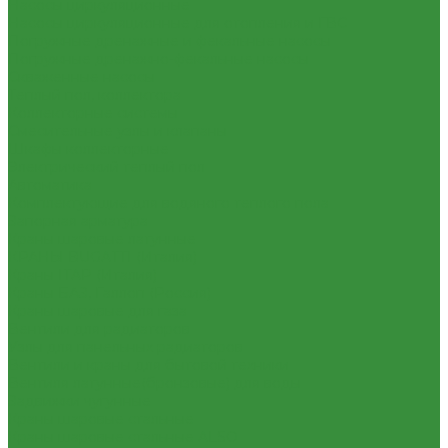
Насосы циркуляционные
Насосы циркуляционные для отопления и ГВС
Погружные дренажные и фекальные насосы
Погружные дренажно-фекальные насосы
Скваженные насосы
Теплый пол, коллектора
Коллекторные системы
Смесительные узлы и клапаны
Шкафы коллекторные
Электрический теплый пол
Автоматика
Комплектующие для водяного теплого пола
Запорная арматура
Краны шаровые латунные
КРАНЫ BUGATTI (Италия)
Краны ITAP (Италия)
Краны БАЗ, Галлоп (Россия)
Краны шаровые для газа
Вентили для радиаторов
Узлы для панельных радиаторов
Вентили и краны для бытовой техники
Вентиля латунные(бронзовые) для воды
Задвижки чугунные
Краны шаровые стальные
Краны шаровые стальные ALSO