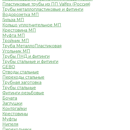
Пластиковые трубы из ПП Valfex (Россия)
Трубы металлопластиковые и фитинги
Водорозетка МП
Гильза МП
Кольцо уплотнительное МП
Крестовина МП
Муфта МП
Тройник МП
Труба МеталлоПластиковая
Угольник МП
Трубы ПНД и фитинги
Трубы стальные и фитинги
GEBO
Отводы стальные
Переходы стальные
Трубная заготовка
Трубы стальные
Фитинги резьбовые
Бочата
Заглушки
Контргайки
Крестовины
Муфты
Нипеля
Переходники