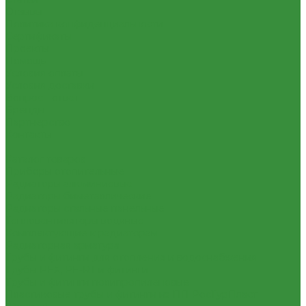
Отзывы
Политика конфиденциальности
Сертификаты
Проекты
Помощь
Условия оплаты
Условия доставки
Вопрос - ответ
Бренды
Партнерство
Контакты
...
Каталог товаров
Приборы отопительные
Радиаторы алюминиевые
Радиаторы биметаллические
Радиаторы стальные панельные
Тепловентиляторы водяные
Комплектующие к радиаторам
Радиаторная арматура
Трубы и фитинги для отопления и водоснабжения
Трубы PEX, PE-RT и фитинги
Трубы и фитинги полипропиленовые
Пластиковые трубы и фитинги из ПП РосТурПласт