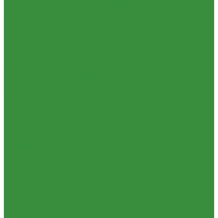
Контрольно-измерительные приборы и автоматика
Водосчетчик
Манометры, термометры, термоманометры
Теплосчетчики
Специализированное и промышленное оборудование
Емкости для воды и топлива
Емкости для фекалий
Жироуловители
Жироуловитель под мойку (серия Профи)
Жироуловитель под мойку (серия Сталь)
Жироуловитель под мойку (серия Стандарт)
Кесоны
Пескоуловители
Изоляционные материалы
Защитные покрытия для изоляции
Изоляция из вспененного каучука
Изоляция из вспененного полиэтилена
Комплектующие и расходные материалы
Цилиндры минераловатные
Крепеж и расходные материалы
Герметик резьбы
Герметики и Пена монтажная
Крепеж
Прокладки
Ремонтные хомуты