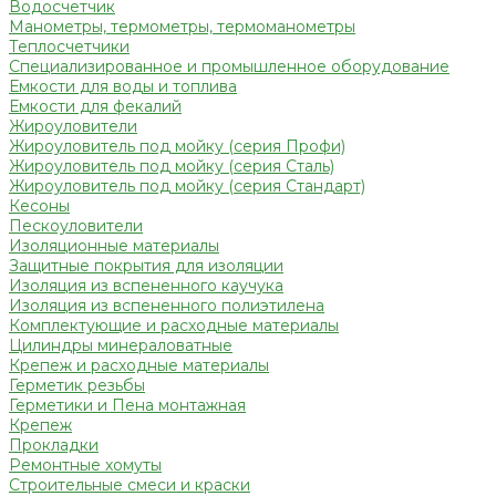
Водосчетчик
Манометры, термометры, термоманометры
Теплосчетчики
Специализированное и промышленное оборудование
Емкости для воды и топлива
Емкости для фекалий
Жироуловители
Жироуловитель под мойку (серия Профи)
Жироуловитель под мойку (серия Сталь)
Жироуловитель под мойку (серия Стандарт)
Кесоны
Пескоуловители
Изоляционные материалы
Защитные покрытия для изоляции
Изоляция из вспененного каучука
Изоляция из вспененного полиэтилена
Комплектующие и расходные материалы
Цилиндры минераловатные
Крепеж и расходные материалы
Герметик резьбы
Герметики и Пена монтажная
Крепеж
Прокладки
Ремонтные хомуты
Строительные смеси и краски