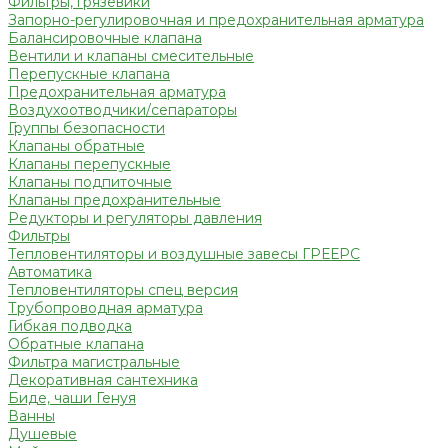
Фильтры, грязевики
Запорно-регулировочная и предохранительная арматура
Балансировочные клапана
Вентили и клапаны смесительные
Перепускные клапана
Предохранительная арматура
Воздухоотводчики/сепараторы
Группы безопасности
Клапаны обратные
Клапаны перепускные
Клапаны подпиточные
Клапаны предохранительные
Редукторы и регуляторы давления
Фильтры
Тепловентиляторы и воздушные завесы ГРЕЕРС
Автоматика
Тепловентиляторы спец версия
Трубопроводная арматура
Гибкая подводка
Обратные клапана
Фильтра магистральные
Декоративная сантехника
Биде, чаши Генуя
Ванны
Душевые