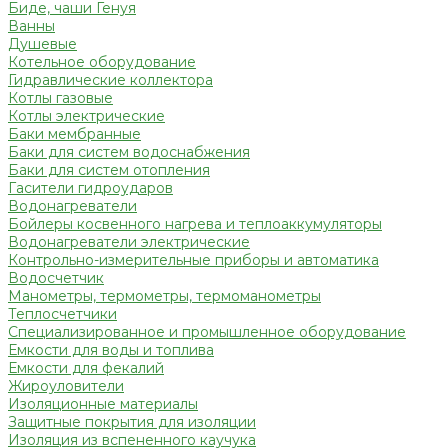
Биде, чаши Генуя
Ванны
Душевые
Котельное оборудование
Гидравлические коллектора
Котлы газовые
Котлы электрические
Баки мембранные
Баки для систем водоснабжения
Баки для систем отопления
Гасители гидроударов
Водонагреватели
Бойлеры косвенного нагрева и теплоаккумуляторы
Водонагреватели электрические
Контрольно-измерительные приборы и автоматика
Водосчетчик
Манометры, термометры, термоманометры
Теплосчетчики
Специализированное и промышленное оборудование
Емкости для воды и топлива
Емкости для фекалий
Жироуловители
Изоляционные материалы
Защитные покрытия для изоляции
Изоляция из вспененного каучука