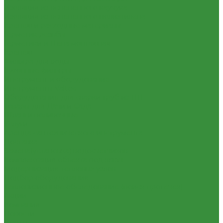
Изоляция из вспененного каучука
Изоляция из вспененного полиэтилена
Крепеж и расходные материалы
Герметик резьбы
Герметики и Пена монтажная
Крепеж
Фильтра для воды
Кухонные фильтры
Инструмент и оборудование
Инструменты Valtec
Оборудование для сварки труб из ПП
Товары для Дачи и Сада
Шланги поливочные
Услуги
Аренда сантехнического инструмента
Доставка
Замена(установка) водосчетчиков
Комплектация объекта под ключ
Модернизация тепловых узлов
Подбор оборудования
Тепловизионное обследование (поиск протечек)
Акции
Компания
Новости
Статьи