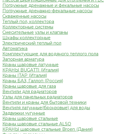
Насосы циркуляционные для отопления и ГВС
Погружные дренажные и фекальные насосы
Погружные дренажно-фекальные насосы
Скваженные насосы
Теплый пол, коллектора
Коллекторные системы
Смесительные узлы и клапаны
Шкафы коллекторные
Электрический теплый пол
Автоматика
Комплектующие для водяного теплого пола
Запорная арматура
Краны шаровые латунные
КРАНЫ BUGATTI (Италия)
Краны ITAP (Италия)
Краны БАЗ, Галлоп (Россия)
Краны шаровые для газа
Вентили для радиаторов
Узлы для панельных радиаторов
Вентили и краны для бытовой техники
Вентиля латунные(бронзовые) для воды
Задвижки чугунные
Краны шаровые стальные
Краны шаровые стальные ALSO
КРАНЫ шаровые стальные Broen (Дания)