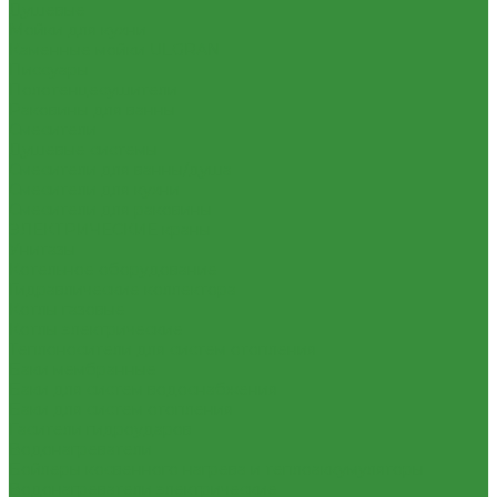
Душевые
Мойки для кухни
Каменные мойки ULGRAN
Писсуары
Полотенцесушители
Раковины для ванны
Смесители
Душевые системы
Смесители для ванны/душа
Смесители для кухни
Смесители для раковины
ЭЛЕКТРИЧЕСКИЕ краны
Унитазы
Котельное оборудование
Гидравлические коллектора
Котлы газовые
Котлы электрические
Теплоносители для систем отопления
Баки мембранные
Баки для систем водоснабжения
Баки для систем отопления
Гасители гидроударов
Водонагреватели
Бойлеры косвенного нагрева и теплоаккумуляторы
Водонагреватели электрические