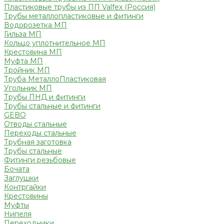
Пластиковые трубы из ПП Valfex (Россия)
Трубы металлопластиковые и фитинги
Водорозетка МП
Гильза МП
Кольцо уплотнительное МП
Крестовина МП
Муфта МП
Тройник МП
Труба МеталлоПластиковая
Угольник МП
Трубы ПНД и фитинги
Трубы стальные и фитинги
GEBO
Отводы стальные
Переходы стальные
Трубная заготовка
Трубы стальные
Фитинги резьбовые
Бочата
Заглушки
Контргайки
Крестовины
Муфты
Нипеля
Переходники