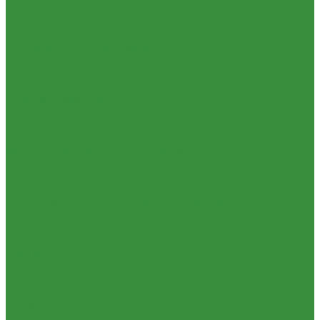
Строительные смеси и краски
Фильтра для воды
Кухонные фильтры
Инструмент и оборудование
Инструменты Valtec
Оборудование для сварки труб из ПП
Товары для Дачи и Сада
Шланги поливочные
Услуги
Аренда сантехнического инструмента
Доставка
Замена(установка) водосчетчиков
Комплектация объекта под ключ
Модернизация тепловых узлов
Подбор оборудования
Тепловизионное обследование (поиск протечек)
Акции
Компания
Новости
Статьи
Отзывы
Политика конфиденциальности
Сертификаты
Проекты
Помощь