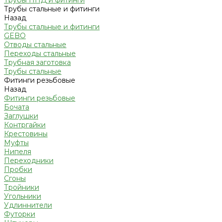
Трубы ПНД и фитинги
Трубы стальные и фитинги
Назад
Трубы стальные и фитинги
GEBO
Отводы стальные
Переходы стальные
Трубная заготовка
Трубы стальные
Фитинги резьбовые
Назад
Фитинги резьбовые
Бочата
Заглушки
Контргайки
Крестовины
Муфты
Нипеля
Переходники
Пробки
Сгоны
Тройники
Угольники
Удлиннители
Футорки