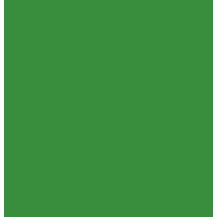
Декоративная сантехника
Биде, чаши Генуя
Ванны
Душевые
Котельное оборудование
Гидравлические коллектора
Котлы газовые
Котлы электрические
Баки мембранные
Баки для систем водоснабжения
Баки для систем отопления
Гасители гидроударов
Водонагреватели
Бойлеры косвенного нагрева и теплоаккумуляторы
Водонагреватели электрические
Контрольно-измерительные приборы и автоматика
Водосчетчик
Манометры, термометры, термоманометры
Теплосчетчики
Специализированное и промышленное оборудование
Емкости для воды и топлива
Емкости для фекалий
Жироуловители
Изоляционные материалы
Защитные покрытия для изоляции