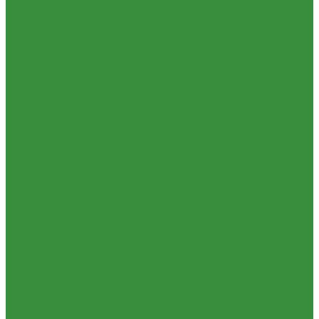
Отзывы
Политика конфиденциальности
Сертификаты
Проекты
Помощь
Условия оплаты
Условия доставки
Вопрос - ответ
Бренды
Партнерство
Контакты
...
Каталог товаров
Приборы отопительные
Радиаторы алюминиевые
Радиаторы биметаллические
Радиаторы стальные панельные
Тепловентиляторы водяные
Комплектующие к радиаторам
Радиаторная арматура
Трубы и фитинги для отопления и водоснабжения
Трубы PEX, PE-RT и фитинги
Трубы и фитинги полипропиленовые
Пластиковые трубы и фитинги из ПП РосТурПласт