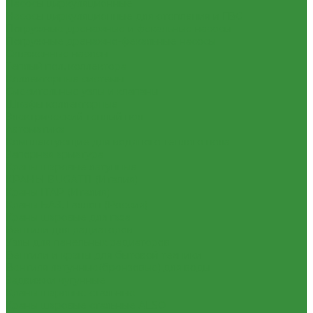
Насосы циркуляционные
Насосы циркуляционные для отопления и ГВС
Погружные дренажные и фекальные насосы
Погружные дренажно-фекальные насосы
Скваженные насосы
Теплый пол, коллектора
Коллекторные системы
Смесительные узлы и клапаны
Шкафы коллекторные
Электрический теплый пол
Автоматика
Комплектующие для водяного теплого пола
Запорная арматура
Краны шаровые латунные
КРАНЫ BUGATTI (Италия)
Краны ITAP (Италия)
Краны БАЗ, Галлоп (Россия)
Краны шаровые для газа
Вентили для радиаторов
Узлы для панельных радиаторов
Вентили и краны для бытовой техники
Вентиля латунные(бронзовые) для воды
Задвижки чугунные
Краны шаровые стальные
Краны шаровые стальные ALSO