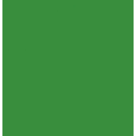
(Россия)
Пластиковые Трубы из ПП FV-plast (Чехия)
Пластиковые трубы из ПП Valfex (Россия)
Трубы металлопластиковые и фитинги
Водорозетка МП
Гильза МП
Кольцо уплотнительное МП
Крестовина МП
Муфта МП
Тройник МП
Труба МеталлоПластиковая
Угольник МП
Трубы ПНД и фитинги
Трубы стальные и фитинги
GEBO
Отводы стальные
Переходы стальные
Трубная заготовка
Трубы стальные
Фитинги резьбовые
Бочата
Заглушки
Контргайки
Крестовины
Муфты