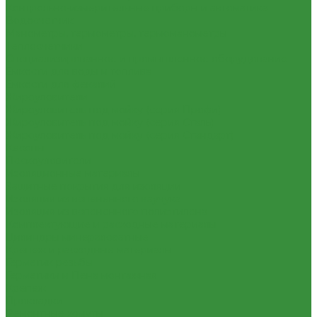
Контрольно-измерительные приборы и автоматика
Водосчетчик
Манометры, термометры, термоманометры
Теплосчетчики
Специализированное и промышленное оборудование
Емкости для воды и топлива
Емкости для фекалий
Жироуловители
Жироуловитель под мойку (серия Профи)
Жироуловитель под мойку (серия Сталь)
Жироуловитель под мойку (серия Стандарт)
Кесоны
Пескоуловители
Изоляционные материалы
Защитные покрытия для изоляции
Изоляция из вспененного каучука
Изоляция из вспененного полиэтилена
Комплектующие и расходные материалы
Цилиндры минераловатные
Крепеж и расходные материалы
Герметик резьбы
Герметики и Пена монтажная
Крепеж
Прокладки
Ремонтные хомуты