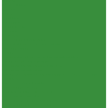
Нипеля
Переходники
Пробки
Сгоны
Тройники
Угольники
Удлиннители
Футорки
Штуцеры
Внутренняя канализация
Декоративные решетки к трапам
Сифоны, сливы
Трапы
Трубы и фасонные части для канализации из ПП
Чугунная SML-канализация
Наружная канализация и колодцы
Наружная канализация
Трубы для наружной канализации из ПВХ Д110-200мм
(гладкие)
Насосное оборудование
Колодезные насосы
Комплектующие для насосов
Насосная автоматика
Насосные установки для канализации
Насосы для водоснабжения