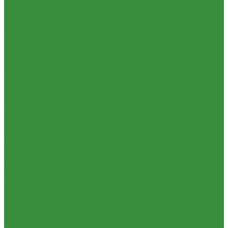
КРАНЫ шаровые стальные Broen (Дания)
Фильтры, грязевики
Запорно-регулировочная и предохранительная арматура
Балансировочные клапана
Вентили и клапаны смесительные
Перепускные клапана
Предохранительная арматура
Воздухоотводчики/сепараторы
Группы безопасности
Клапаны обратные
Клапаны перепускные
Клапаны подпиточные
Клапаны предохранительные
Редукторы и регуляторы давления
Фильтры
Тепловентиляторы и воздушные завесы ГРЕЕРС
Автоматика
Тепловентиляторы спец версия
Трубопроводная арматура
Гибкая подводка
Обратные клапана
Фильтра магистральные
Декоративная сантехника
Биде, чаши Генуя
Ванны