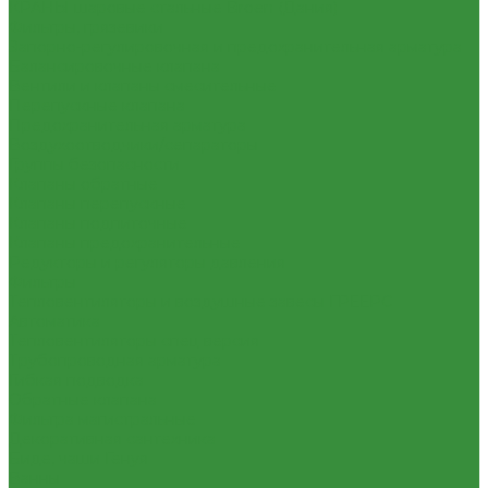
КРАНЫ шаровые стальные Broen (Дания)
Фильтры, грязевики
Запорно-регулировочная и предохранительная арматура
Балансировочные клапана
Вентили и клапаны смесительные
Перепускные клапана
Предохранительная арматура
Воздухоотводчики/сепараторы
Группы безопасности
Клапаны обратные
Клапаны перепускные
Клапаны подпиточные
Клапаны предохранительные
Редукторы и регуляторы давления
Фильтры
Тепловентиляторы и воздушные завесы ГРЕЕРС
Автоматика
Тепловентиляторы спец версия
Трубопроводная арматура
Гибкая подводка
Обратные клапана
Фильтра магистральные
Декоративная сантехника
Биде, чаши Генуя
Ванны