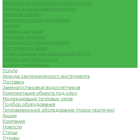
Изоляция из вспененного полиэтилена
Крепеж и расходные материалы
Герметик резьбы
Герметики и Пена монтажная
Крепеж
Фильтра для воды
Кухонные фильтры
Инструмент и оборудование
Инструменты Valtec
Оборудование для сварки труб из ПП
Товары для Дачи и Сада
Шланги поливочные
Услуги
Аренда сантехнического инструмента
Доставка
Замена(установка) водосчетчиков
Комплектация объекта под ключ
Модернизация тепловых узлов
Подбор оборудования
Тепловизионное обследование (поиск протечек)
Акции
Компания
Новости
Статьи
Отзывы