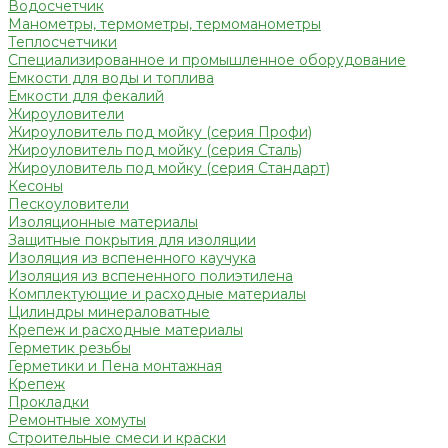
Водосчетчик
Манометры, термометры, термоманометры
Теплосчетчики
Специализированное и промышленное оборудование
Емкости для воды и топлива
Емкости для фекалий
Жироуловители
Жироуловитель под мойку (серия Профи)
Жироуловитель под мойку (серия Сталь)
Жироуловитель под мойку (серия Стандарт)
Кесоны
Пескоуловители
Изоляционные материалы
Защитные покрытия для изоляции
Изоляция из вспененного каучука
Изоляция из вспененного полиэтилена
Комплектующие и расходные материалы
Цилиндры минераловатные
Крепеж и расходные материалы
Герметик резьбы
Герметики и Пена монтажная
Крепеж
Прокладки
Ремонтные хомуты
Строительные смеси и краски