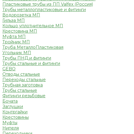
Пластиковые трубы из ПП Valfex (Россия)
Трубы металлопластиковые и фитинги
Водорозетка МП
Гильза МП
Кольцо уплотнительное МП
Крестовина МП
Муфта МП
Тройник МП
Труба МеталлоПластиковая
Угольник МП
Трубы ПНД и фитинги
Трубы стальные и фитинги
GEBO
Отводы стальные
Переходы стальные
Трубная заготовка
Трубы стальные
Фитинги резьбовые
Бочата
Заглушки
Контргайки
Крестовины
Муфты
Нипеля
Переходники