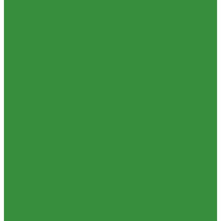
(Россия)
Мойки для кухни
Пластиковые Трубы из ПП FV-plast (Чехия)
Писсуары
Пластиковые трубы из ПП Valfex (Россия)
Полотенцесушители
Трубы металлопластиковые и фитинги
Раковины для ванны
Водорозетка МП
Смесители
Гильза МП
Унитазы
Кольцо уплотнительное МП
Котельное оборудование
Крестовина МП
Гидравлические коллектора
Муфта МП
Котлы газовые
Тройник МП
Котлы электрические
Труба МеталлоПластиковая
Теплоносители для систем отопления
Угольник МП
Баки мембранные
Трубы ПНД и фитинги
Баки для систем водоснабжения
Трубы стальные и фитинги
Баки для систем отопления
GEBO
Гасители гидроударов
Отводы стальные
Водонагреватели
Переходы стальные
Бойлеры косвенного нагрева и теплоаккумуляторы
Трубная заготовка
Водонагреватели электрические
Трубы стальные
Контрольно-измерительные приборы и автоматика
Фитинги резьбовые
Водосчетчик
Бочата
Манометры, термометры, термоманометры
Заглушки
Теплосчетчики
Контргайки
Специализированное и промышленное оборудование
Крестовины
Емкости для воды и топлива
Муфты
Емкости для фекалий