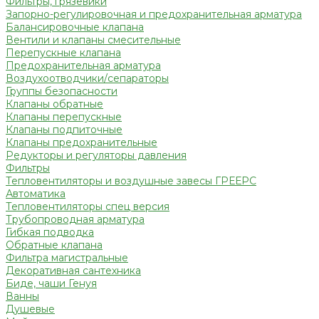
Фильтры, грязевики
Запорно-регулировочная и предохранительная арматура
Балансировочные клапана
Вентили и клапаны смесительные
Перепускные клапана
Предохранительная арматура
Воздухоотводчики/сепараторы
Группы безопасности
Клапаны обратные
Клапаны перепускные
Клапаны подпиточные
Клапаны предохранительные
Редукторы и регуляторы давления
Фильтры
Тепловентиляторы и воздушные завесы ГРЕЕРС
Автоматика
Тепловентиляторы спец версия
Трубопроводная арматура
Гибкая подводка
Обратные клапана
Фильтра магистральные
Декоративная сантехника
Биде, чаши Генуя
Ванны
Душевые