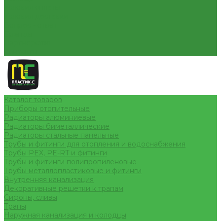
Условия оплаты
Условия доставки
Вопрос - ответ
Бренды
Партнерство
Контакты
Каталог товаров
Приборы отопительные
Радиаторы алюминиевые
Радиаторы биметаллические
Радиаторы стальные панельные
Трубы и фитинги для отопления и водоснабжения
Трубы PEX, PE-RT и фитинги
Трубы и фитинги полипропиленовые
Трубы металлопластиковые и фитинги
Внутренняя канализация
Декоративные решетки к трапам
Сифоны, сливы
Трапы
Наружная канализация и колодцы