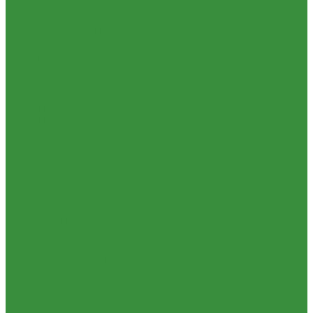
Душевые
Мойки для кухни
Каменные мойки ULGRAN
Писсуары
Полотенцесушители
Раковины для ванны
Смесители
Душевые системы
Смесители для ванны/душа
Смесители для кухни
Смесители для раковины
ЭЛЕКТРИЧЕСКИЕ краны
Унитазы
Котельное оборудование
Гидравлические коллектора
Котлы газовые
Котлы электрические
Теплоносители для систем отопления
Баки мембранные
Баки для систем водоснабжения
Баки для систем отопления
Гасители гидроударов
Водонагреватели
Бойлеры косвенного нагрева и теплоаккумуляторы
Водонагреватели электрические