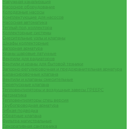
Наружная канализация
Насосное оборудование
Колодезные насосы
Комплектующие для насосов
Насосная автоматика
Теплый пол, коллектора
Коллекторные системы
Смесительные узлы и клапаны
Шкафы коллекторные
Запорная арматура
Краны шаровые латунные
Вентили для радиаторов
Вентили и краны для бытовой техники
Запорно-регулировочная и предохранительная арматура
Балансировочные клапана
Вентили и клапаны смесительные
Перепускные клапана
Тепловентиляторы и воздушные завесы ГРЕЕРС
Автоматика
Тепловентиляторы спец версия
Трубопроводная арматура
Гибкая подводка
Обратные клапана
Фильтра магистральные
Декоративная сантехника