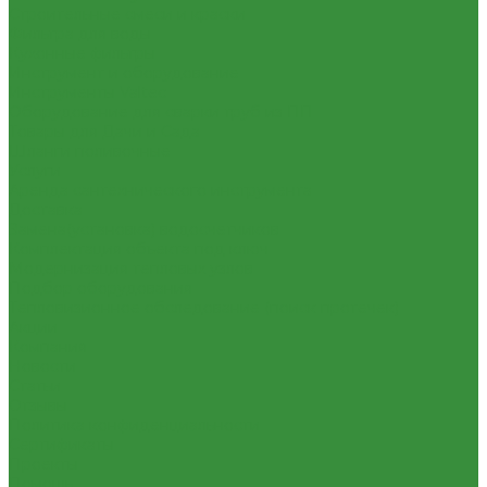
Строительные смеси и краски
Фильтра для воды
Кухонные фильтры
Инструмент и оборудование
Инструменты Valtec
Оборудование для сварки труб из ПП
Товары для Дачи и Сада
Шланги поливочные
Услуги
Аренда сантехнического инструмента
Доставка
Замена(установка) водосчетчиков
Комплектация объекта под ключ
Модернизация тепловых узлов
Подбор оборудования
Тепловизионное обследование (поиск протечек)
Акции
Компания
Новости
Статьи
Отзывы
Политика конфиденциальности
Сертификаты
Проекты
Помощь