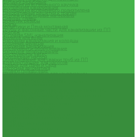
Фитинги резьбовые
Изоляция из вспененного каучука
Внутренняя канализация
Изоляция из вспененного полиэтилена
Декоративные решетки к трапам
Крепеж и расходные материалы
Сифоны, сливы
Герметик резьбы
Трапы
Герметики и Пена монтажная
Трубы и фасонные части для канализации из ПП
Крепеж
Чугунная SML-канализация
Фильтра для воды
Наружная канализация и колодцы
Кухонные фильтры
Наружная канализация
Инструмент и оборудование
Насосное оборудование
Инструменты Valtec
Колодезные насосы
Оборудование для сварки труб из ПП
Комплектующие для насосов
Товары для Дачи и Сада
Насосная автоматика
Шланги поливочные
Насосные установки для канализации
Услуги
Насосы для водоснабжения
Аренда сантехнического инструмента
Насосы циркуляционные
Доставка
Насосы циркуляционные для отопления и ГВС
Замена(установка) водосчетчиков
Погружные дренажные и фекальные насосы
Комплектация объекта под ключ
Скваженные насосы
Модернизация тепловых узлов
Теплый пол, коллектора
Подбор оборудования
Коллекторные системы
Тепловизионное обследование (поиск протечек)
Смесительные узлы и клапаны
Акции
Шкафы коллекторные
Компания
Электрический теплый пол
Новости
Автоматика
Статьи