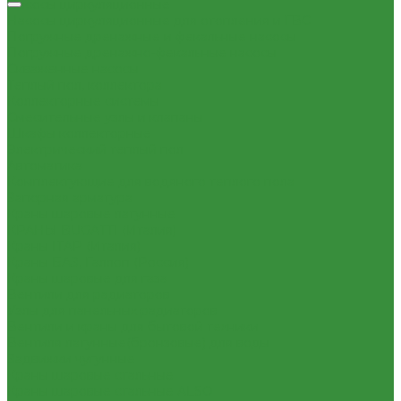
Насосы циркуляционные
Насосы циркуляционные для отопления и ГВС
Погружные дренажные и фекальные насосы
Погружные дренажно-фекальные насосы
Скваженные насосы
Теплый пол, коллектора
Коллекторные системы
Смесительные узлы и клапаны
Шкафы коллекторные
Электрический теплый пол
Автоматика
Комплектующие для водяного теплого пола
Запорная арматура
Краны шаровые латунные
КРАНЫ BUGATTI (Италия)
Краны ITAP (Италия)
Краны БАЗ, Галлоп (Россия)
Краны шаровые для газа
Вентили для радиаторов
Узлы для панельных радиаторов
Вентили и краны для бытовой техники
Вентиля латунные(бронзовые) для воды
Задвижки чугунные
Краны шаровые стальные
Краны шаровые стальные ALSO