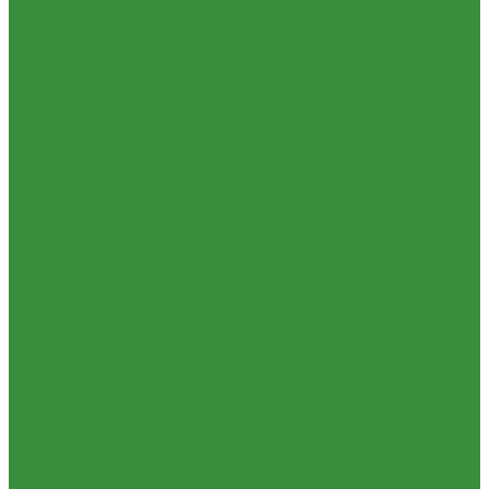
Контрольно-измерительные приборы и автоматика
Водосчетчик
Манометры, термометры, термоманометры
Теплосчетчики
Специализированное и промышленное оборудование
Емкости для воды и топлива
Емкости для фекалий
Жироуловители
Жироуловитель под мойку (серия Профи)
Жироуловитель под мойку (серия Сталь)
Жироуловитель под мойку (серия Стандарт)
Кесоны
Пескоуловители
Изоляционные материалы
Защитные покрытия для изоляции
Изоляция из вспененного каучука
Изоляция из вспененного полиэтилена
Комплектующие и расходные материалы
Цилиндры минераловатные
Крепеж и расходные материалы
Герметик резьбы
Герметики и Пена монтажная
Крепеж
Прокладки
Ремонтные хомуты