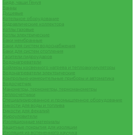
Биде, чаши Генуя
Ванны
Душевые
Котельное оборудование
Гидравлические коллектора
Котлы газовые
Котлы электрические
Баки мембранные
Баки для систем водоснабжения
Баки для систем отопления
Гасители гидроударов
Водонагреватели
Бойлеры косвенного нагрева и теплоаккумуляторы
Водонагреватели электрические
Контрольно-измерительные приборы и автоматика
Водосчетчик
Манометры, термометры, термоманометры
Теплосчетчики
Специализированное и промышленное оборудование
Емкости для воды и топлива
Емкости для фекалий
Жироуловители
Изоляционные материалы
Защитные покрытия для изоляции
Изоляция из вспененного каучука