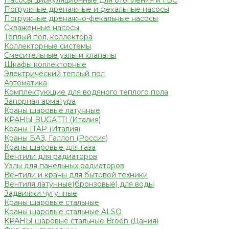
Насосы циркуляционные для отопления и ГВС
Погружные дренажные и фекальные насосы
Погружные дренажно-фекальные насосы
Скваженные насосы
Теплый пол, коллектора
Коллекторные системы
Смесительные узлы и клапаны
Шкафы коллекторные
Электрический теплый пол
Автоматика
Комплектующие для водяного теплого пола
Запорная арматура
Краны шаровые латунные
КРАНЫ BUGATTI (Италия)
Краны ITAP (Италия)
Краны БАЗ, Галлоп (Россия)
Краны шаровые для газа
Вентили для радиаторов
Узлы для панельных радиаторов
Вентили и краны для бытовой техники
Вентиля латунные(бронзовые) для воды
Задвижки чугунные
Краны шаровые стальные
Краны шаровые стальные ALSO
КРАНЫ шаровые стальные Broen (Дания)