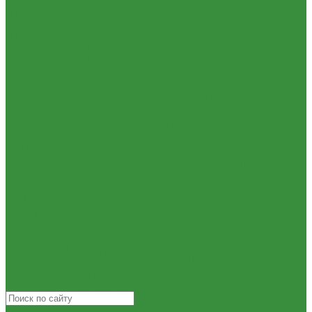
Нипеля
Жироуловители
Переходники
Кесоны
Пробки
Пескоуловители
Сгоны
Изоляционные материалы
Тройники
Защитные покрытия для изоляции
Угольники
Изоляция из вспененного каучука
Удлиннители
Изоляция из вспененного полиэтилена
Футорки
Комплектующие и расходные материалы
Штуцеры
Цилиндры минераловатные
Внутренняя канализация
Крепеж и расходные материалы
Декоративные решетки к трапам
Герметик резьбы
Сифоны, сливы
Герметики и Пена монтажная
Трапы
Крепеж
Трубы и фасонные части для канализации из ПП
Прокладки
Чугунная SML-канализация
Ремонтные хомуты
Наружная канализация и колодцы
Строительные смеси и краски
Наружная канализация
Фильтра для воды
Трубы для наружной канализации из ПВХ Д110-200мм
Кухонные фильтры
(гладкие)
Инструмент и оборудование
Насосное оборудование
Инструменты Valtec
Колодезные насосы
Оборудование для сварки труб из ПП
Комплектующие для насосов
Товары для Дачи и Сада
Насосная автоматика
Шланги поливочные
Насосные установки для канализации
Насосы для водоснабжения