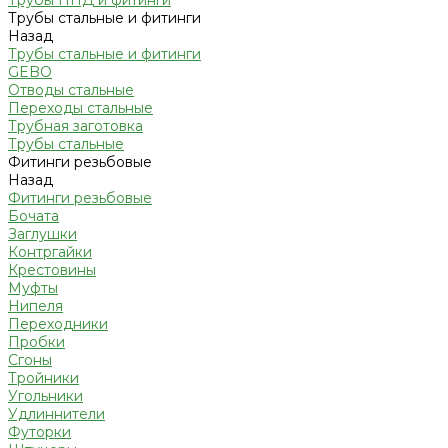
Трубы ПНД и фитинги
Трубы стальные и фитинги
Назад
Трубы стальные и фитинги
GEBO
Отводы стальные
Переходы стальные
Трубная заготовка
Трубы стальные
Фитинги резьбовые
Назад
Фитинги резьбовые
Бочата
Заглушки
Контргайки
Крестовины
Муфты
Нипеля
Переходники
Пробки
Сгоны
Тройники
Угольники
Удлиннители
Футорки