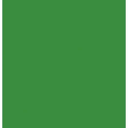
Комплектующие для водяного теплого пола
Отзывы
Запорная арматура
Политика конфиденциальности
Краны шаровые латунные
Сертификаты
Вентили для радиаторов
Проекты
Вентили и краны для бытовой техники
Помощь
Вентиля латунные(бронзовые) для воды
Условия оплаты
Задвижки чугунные
Условия доставки
Краны шаровые стальные
Вопрос - ответ
Фильтры, грязевики
Бренды
Запорно-регулировочная и предохранительная арматура
Партнерство
Балансировочные клапана
Контакты
Вентили и клапаны смесительные
...
Перепускные клапана
Каталог товаров
Предохранительная арматура
Приборы отопительные
Тепловентиляторы и воздушные завесы ГРЕЕРС
Радиаторы алюминиевые
Автоматика
Радиаторы биметаллические
Тепловентиляторы спец версия
Радиаторы стальные панельные
Трубопроводная арматура
Тепловентиляторы водяные
Гибкая подводка
Комплектующие к радиаторам
Обратные клапана
Радиаторная арматура
Фильтра магистральные
Трубы и фитинги для отопления и водоснабжения
Декоративная сантехника
Трубы PEX, PE-RT и фитинги
Биде, чаши Генуя
Трубы и фитинги полипропиленовые
Ванны
Пластиковые трубы и фитинги из ПП РосТурПласт
Душевые