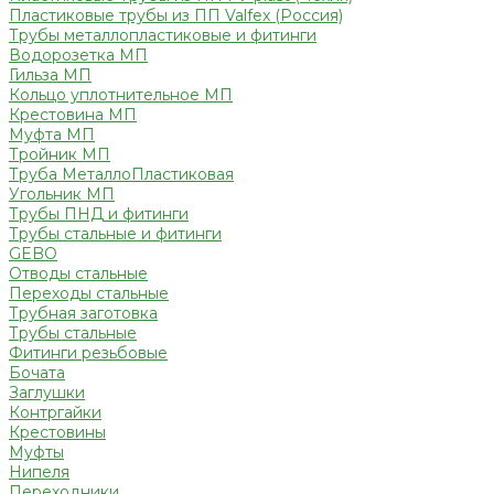
Пластиковые трубы из ПП Valfex (Россия)
Трубы металлопластиковые и фитинги
Водорозетка МП
Гильза МП
Кольцо уплотнительное МП
Крестовина МП
Муфта МП
Тройник МП
Труба МеталлоПластиковая
Угольник МП
Трубы ПНД и фитинги
Трубы стальные и фитинги
GEBO
Отводы стальные
Переходы стальные
Трубная заготовка
Трубы стальные
Фитинги резьбовые
Бочата
Заглушки
Контргайки
Крестовины
Муфты
Нипеля
Переходники