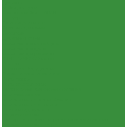
Душевые
Мойки для кухни
Каменные мойки ULGRAN
Писсуары
Полотенцесушители
Раковины для ванны
Смесители
Душевые системы
Смесители для ванны/душа
Смесители для кухни
Смесители для раковины
ЭЛЕКТРИЧЕСКИЕ краны
Унитазы
Котельное оборудование
Гидравлические коллектора
Котлы газовые
Котлы электрические
Теплоносители для систем отопления
Баки мембранные
Баки для систем водоснабжения
Баки для систем отопления
Гасители гидроударов
Водонагреватели
Бойлеры косвенного нагрева и теплоаккумуляторы
Водонагреватели электрические