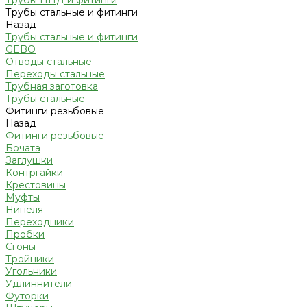
Трубы ПНД и фитинги
Трубы стальные и фитинги
Назад
Трубы стальные и фитинги
GEBO
Отводы стальные
Переходы стальные
Трубная заготовка
Трубы стальные
Фитинги резьбовые
Назад
Фитинги резьбовые
Бочата
Заглушки
Контргайки
Крестовины
Муфты
Нипеля
Переходники
Пробки
Сгоны
Тройники
Угольники
Удлиннители
Футорки