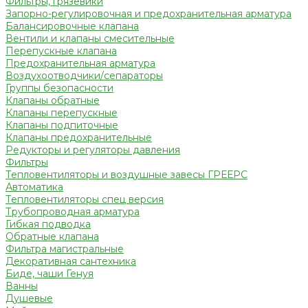
Фильтры, грязевики
Запорно-регулировочная и предохранительная арматура
Балансировочные клапана
Вентили и клапаны смесительные
Перепускные клапана
Предохранительная арматура
Воздухоотводчики/сепараторы
Группы безопасности
Клапаны обратные
Клапаны перепускные
Клапаны подпиточные
Клапаны предохранительные
Редукторы и регуляторы давления
Фильтры
Тепловентиляторы и воздушные завесы ГРЕЕРС
Автоматика
Тепловентиляторы спец версия
Трубопроводная арматура
Гибкая подводка
Обратные клапана
Фильтра магистральные
Декоративная сантехника
Биде, чаши Генуя
Ванны
Душевые