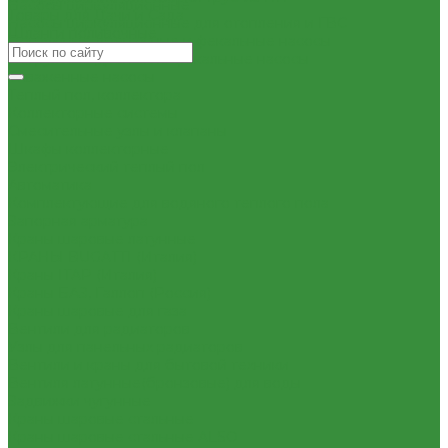
Насосы циркуляционные
Товары для Дачи и Сада
Насосы циркуляционные для отопления и ГВС
Шланги поливочные
Погружные дренажные и фекальные насосы
Погружные дренажно-фекальные насосы
Скваженные насосы
Теплый пол, коллектора
Коллекторные системы
Смесительные узлы и клапаны
Шкафы коллекторные
Электрический теплый пол
Автоматика
Комплектующие для водяного теплого пола
Запорная арматура
Краны шаровые латунные
КРАНЫ BUGATTI (Италия)
Краны ITAP (Италия)
Краны БАЗ, Галлоп (Россия)
Краны шаровые для газа
Вентили для радиаторов
Узлы для панельных радиаторов
Вентили и краны для бытовой техники
Вентиля латунные(бронзовые) для воды
Задвижки чугунные
Краны шаровые стальные
Краны шаровые стальные ALSO