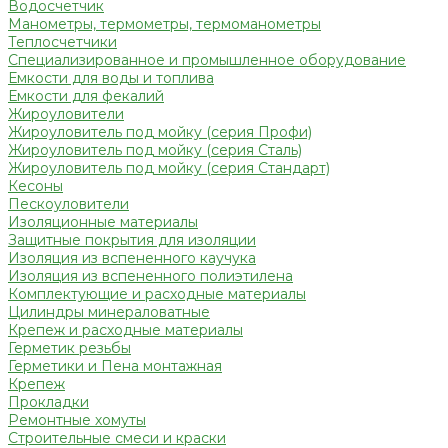
Водосчетчик
Манометры, термометры, термоманометры
Теплосчетчики
Специализированное и промышленное оборудование
Емкости для воды и топлива
Емкости для фекалий
Жироуловители
Жироуловитель под мойку (серия Профи)
Жироуловитель под мойку (серия Сталь)
Жироуловитель под мойку (серия Стандарт)
Кесоны
Пескоуловители
Изоляционные материалы
Защитные покрытия для изоляции
Изоляция из вспененного каучука
Изоляция из вспененного полиэтилена
Комплектующие и расходные материалы
Цилиндры минераловатные
Крепеж и расходные материалы
Герметик резьбы
Герметики и Пена монтажная
Крепеж
Прокладки
Ремонтные хомуты
Строительные смеси и краски