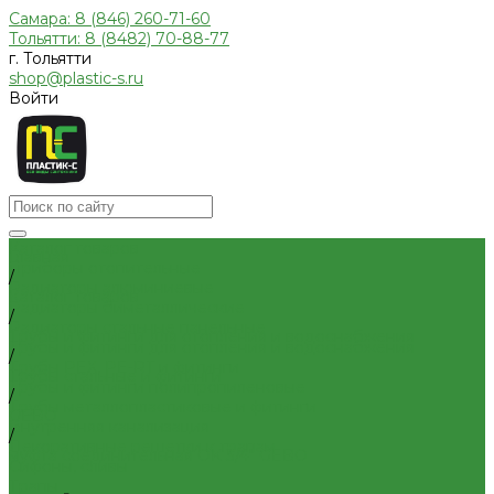
Самара: 8 (846) 260-71-60
Тольятти: 8 (8482) 70-88-77
г. Тольятти
shop@plastic-s.ru
Войти
Каталог товаров
Главная
Приборы отопительные
/
Радиаторы алюминиевые
Каталог товаров
Радиаторы биметаллические
/
Радиаторы стальные панельные
Трубы и фитинги для отопления и водоснабжения
Трубы и фитинги для отопления и водоснабжения
/
Трубы PEX, PE-RT и фитинги
Трубы стальные и фитинги
Трубы и фитинги полипропиленовые
/
Трубы металлопластиковые и фитинги
GEBO
Внутренняя канализация
/
Декоративные решетки к трапам
муфта соединительная OK 3/4" GEBO
Сифоны, сливы
Трапы