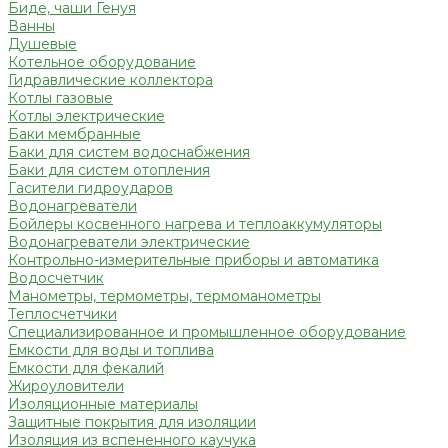
Биде, чаши Генуя
Ванны
Душевые
Котельное оборудование
Гидравлические коллектора
Котлы газовые
Котлы электрические
Баки мембранные
Баки для систем водоснабжения
Баки для систем отопления
Гасители гидроударов
Водонагреватели
Бойлеры косвенного нагрева и теплоаккумуляторы
Водонагреватели электрические
Контрольно-измерительные приборы и автоматика
Водосчетчик
Манометры, термометры, термоманометры
Теплосчетчики
Специализированное и промышленное оборудование
Емкости для воды и топлива
Емкости для фекалий
Жироуловители
Изоляционные материалы
Защитные покрытия для изоляции
Изоляция из вспененного каучука