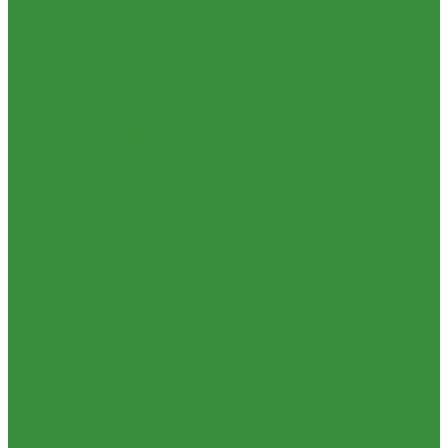
Нипеля
Теплосчетчики
Переходники
Специализированное и промышленное оборудование
Пробки
Емкости для воды и топлива
Сгоны
Емкости для фекалий
Тройники
Жироуловители
Угольники
Кесоны
Удлиннители
Пескоуловители
Футорки
Изоляционные материалы
Штуцеры
Защитные покрытия для изоляции
Внутренняя канализация
Изоляция из вспененного каучука
Декоративные решетки к трапам
Изоляция из вспененного полиэтилена
Сифоны, сливы
Комплектующие и расходные материалы
Трапы
Цилиндры минераловатные
Трубы и фасонные части для канализации из ПП
Крепеж и расходные материалы
Чугунная SML-канализация
Герметик резьбы
Наружная канализация и колодцы
Герметики и Пена монтажная
Наружная канализация
Крепеж
Трубы для наружной канализации из ПВХ Д110-200мм
Прокладки
(гладкие)
Ремонтные хомуты
Насосное оборудование
Строительные смеси и краски
Колодезные насосы
Фильтра для воды
Комплектующие для насосов
Кухонные фильтры
Насосная автоматика
Инструмент и оборудование
Насосные установки для канализации
Инструменты Valtec
Насосы для водоснабжения
Оборудование для сварки труб из ПП