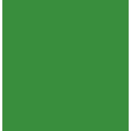
Контрольно-измерительные приборы и автоматика
Водосчетчик
Манометры, термометры, термоманометры
Теплосчетчики
Специализированное и промышленное оборудование
Емкости для воды и топлива
Емкости для фекалий
Жироуловители
Жироуловитель под мойку (серия Профи)
Жироуловитель под мойку (серия Сталь)
Жироуловитель под мойку (серия Стандарт)
Кесоны
Пескоуловители
Изоляционные материалы
Защитные покрытия для изоляции
Изоляция из вспененного каучука
Изоляция из вспененного полиэтилена
Комплектующие и расходные материалы
Цилиндры минераловатные
Крепеж и расходные материалы
Герметик резьбы
Герметики и Пена монтажная
Крепеж
Прокладки
Ремонтные хомуты