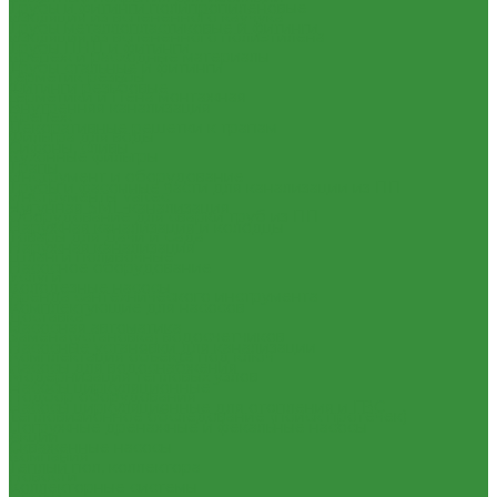
Трубы и фитинги полипропиленовые
Изоляция из вспененного каучука
Трубы металлопластиковые и фитинги
Изоляция из вспененного полиэтилена
Трубы ПНД и фитинги
Крепеж и расходные материалы
Трубы стальные и фитинги
Герметик резьбы
Фитинги резьбовые
Герметики и Пена монтажная
Внутренняя канализация
Крепеж
Декоративные решетки к трапам
Фильтра для воды
Сифоны, сливы
Кухонные фильтры
Трапы
Инструмент и оборудование
Трубы и фасонные части для канализации из ПП
Инструменты Valtec
Чугунная SML-канализация
Оборудование для сварки труб из ПП
Наружная канализация и колодцы
Товары для Дачи и Сада
Наружная канализация
Шланги поливочные
Насосное оборудование
Услуги
Колодезные насосы
Аренда сантехнического инструмента
Комплектующие для насосов
Доставка
Насосная автоматика
Замена(установка) водосчетчиков
Насосные установки для канализации
Комплектация объекта под ключ
Насосы для водоснабжения
Модернизация тепловых узлов
Насосы циркуляционные
Подбор оборудования
Насосы циркуляционные для отопления и ГВС
Тепловизионное обследование (поиск протечек)
Погружные дренажные и фекальные насосы
Акции
Скваженные насосы
Компания
Теплый пол, коллектора
Новости
Коллекторные системы
Статьи