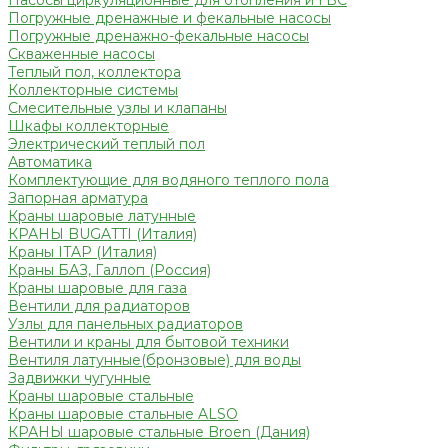
Насосы циркуляционные для отопления и ГВС
Погружные дренажные и фекальные насосы
Погружные дренажно-фекальные насосы
Скваженные насосы
Теплый пол, коллектора
Коллекторные системы
Смесительные узлы и клапаны
Шкафы коллекторные
Электрический теплый пол
Автоматика
Комплектующие для водяного теплого пола
Запорная арматура
Краны шаровые латунные
КРАНЫ BUGATTI (Италия)
Краны ITAP (Италия)
Краны БАЗ, Галлоп (Россия)
Краны шаровые для газа
Вентили для радиаторов
Узлы для панельных радиаторов
Вентили и краны для бытовой техники
Вентиля латунные(бронзовые) для воды
Задвижки чугунные
Краны шаровые стальные
Краны шаровые стальные ALSO
КРАНЫ шаровые стальные Broen (Дания)