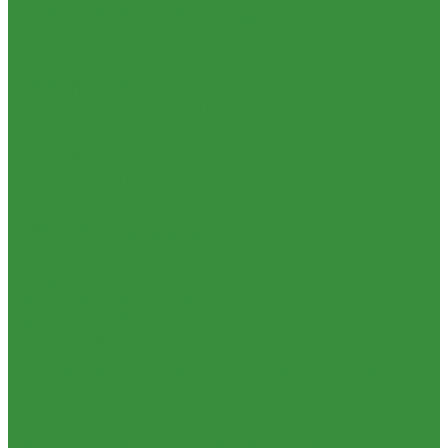
(Россия)
Декоративная сантехника
Пластиковые Трубы из ПП FV-plast (Чехия)
Биде, чаши Генуя
Пластиковые трубы из ПП Valfex (Россия)
Ванны
Трубы металлопластиковые и фитинги
Душевые
Водорозетка МП
Мойки для кухни
Гильза МП
Писсуары
Кольцо уплотнительное МП
Полотенцесушители
Крестовина МП
Раковины для ванны
Муфта МП
Смесители
Тройник МП
Унитазы
Труба МеталлоПластиковая
Котельное оборудование
Угольник МП
Гидравлические коллектора
Трубы ПНД и фитинги
Котлы газовые
Трубы стальные и фитинги
Котлы электрические
GEBO
Теплоносители для систем отопления
Отводы стальные
Баки мембранные
Переходы стальные
Баки для систем водоснабжения
Трубная заготовка
Баки для систем отопления
Трубы стальные
Гасители гидроударов
Фитинги резьбовые
Водонагреватели
Бочата
Бойлеры косвенного нагрева и теплоаккумуляторы
Заглушки
Водонагреватели электрические
Контргайки
Контрольно-измерительные приборы и автоматика
Крестовины
Водосчетчик
Муфты
Манометры, термометры, термоманометры