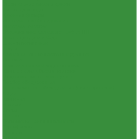
Строительные смеси и краски
Фильтра для воды
Кухонные фильтры
Инструмент и оборудование
Инструменты Valtec
Оборудование для сварки труб из ПП
Товары для Дачи и Сада
Шланги поливочные
Услуги
Аренда сантехнического инструмента
Доставка
Замена(установка) водосчетчиков
Комплектация объекта под ключ
Модернизация тепловых узлов
Подбор оборудования
Тепловизионное обследование (поиск протечек)
Акции
Компания
Новости
Статьи
Отзывы
Политика конфиденциальности
Сертификаты
Проекты
Помощь