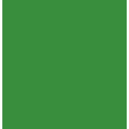
КРАНЫ шаровые стальные Broen (Дания)
Фильтры, грязевики
Запорно-регулировочная и предохранительная арматура
Балансировочные клапана
Вентили и клапаны смесительные
Перепускные клапана
Предохранительная арматура
Воздухоотводчики/сепараторы
Группы безопасности
Клапаны обратные
Клапаны перепускные
Клапаны подпиточные
Клапаны предохранительные
Редукторы и регуляторы давления
Фильтры
Тепловентиляторы и воздушные завесы ГРЕЕРС
Автоматика
Тепловентиляторы спец версия
Трубопроводная арматура
Гибкая подводка
Обратные клапана
Фильтра магистральные
Декоративная сантехника
Биде, чаши Генуя
Ванны