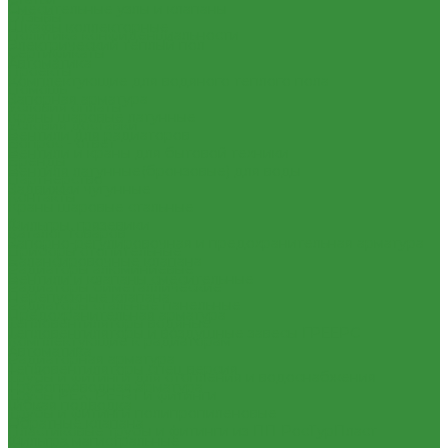
Смесительные узлы и клапаны
Отзывы
Шкафы коллекторные
Политика конфиденциальности
Электрический теплый пол
Сертификаты
Автоматика
Проекты
Комплектующие для водяного теплого пола
Помощь
Запорная арматура
Условия оплаты
Краны шаровые латунные
Условия доставки
Вентили для радиаторов
Вопрос - ответ
Вентили и краны для бытовой техники
Бренды
Вентиля латунные(бронзовые) для воды
Партнерство
Задвижки чугунные
Контакты
Краны шаровые стальные
...
Фильтры, грязевики
Каталог товаров
Запорно-регулировочная и предохранительная арматура
Приборы отопительные
Балансировочные клапана
Радиаторы алюминиевые
Вентили и клапаны смесительные
Радиаторы биметаллические
Перепускные клапана
Радиаторы стальные панельные
Предохранительная арматура
Тепловентиляторы водяные
Тепловентиляторы и воздушные завесы ГРЕЕРС
Комплектующие к радиаторам
Автоматика
Радиаторная арматура
Тепловентиляторы спец версия
Трубы и фитинги для отопления и водоснабжения
Трубопроводная арматура
Трубы PEX, PE-RT и фитинги
Гибкая подводка
Трубы и фитинги полипропиленовые
Обратные клапана
Пластиковые трубы и фитинги из ПП РосТурПласт
Фильтра магистральные